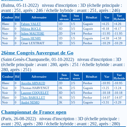
(Balma, 05-11-2022) niveau d'inscription : 3D (échelle principale :
avant : 251, après : 246 / échelle hybride : avant : 251, après : 246)
Son
Son
Var
Couleur
Hd
Adversaire
Résultat
Var
niveau
score
Hybride
Blanc
0
Fabien VALET
1D
1/5
Gagnée
+4.25
+4.26
Blanc
0
Milena BOCLE
3D
3/5
Gagnée
+8.18
+8.17
Noir
0
Julien MALTERE
2D
3/4
Perdue
-11.95
-11.95
Noir
0
Yannis HENRY
1D
1/5
Gagnée
+4.59
+4.59
Noir
0
César LEXTRAIT
3D
3/5
Perdue
-10.29
-10.29
26ème Congrès Auvergnat de Go
(Saint-Genès-Champanelle, 01-10-2022) niveau d'inscription : 3D
(échelle principale : avant : 280, après : 251 / échelle hybride : avant :
280, après : 251)
Son
Son
Var
Couleur
Hd
Adversaire
Résultat
Var
niveau
score
Hybride
Blanc
0
Ancelin ARNAUD
2D
2/5
Perdue
-10.95
-10.95
Noir
0
Thomas HARVENGT
1K
2/5
Gagnée
+3.25
+3.24
Noir
0
Laurent COQUELET
3D
4/5
Perdue
-10.18
-10.18
Blanc
0
Théo BAROLLET
1K
3/5
Perdue
-14.07
-14.07
Noir
0
André NEMO
2K
3/5
Gagnée
+3.31
+3.29
Championnat de France open
(Paris, 26-08-2022) niveau d'inscription : 3D (échelle principale :
avant : 292, après : 280 / échelle hybride : avant : 292, après : 280)