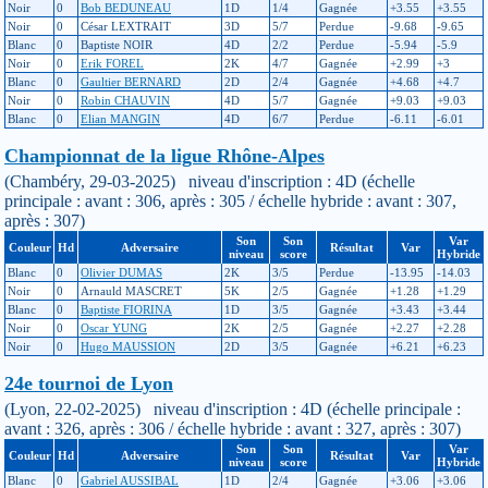
Noir
0
Bob BEDUNEAU
1D
1/4
Gagnée
+3.55
+3.55
Noir
0
César LEXTRAIT
3D
5/7
Perdue
-9.68
-9.65
Blanc
0
Baptiste NOIR
4D
2/2
Perdue
-5.94
-5.9
Noir
0
Erik FOREL
2K
4/7
Gagnée
+2.99
+3
Blanc
0
Gaultier BERNARD
2D
2/4
Gagnée
+4.68
+4.7
Noir
0
Robin CHAUVIN
4D
5/7
Gagnée
+9.03
+9.03
Blanc
0
Elian MANGIN
4D
6/7
Perdue
-6.11
-6.01
Championnat de la ligue Rhône-Alpes
(Chambéry, 29-03-2025) niveau d'inscription : 4D (échelle
principale : avant : 306, après : 305 / échelle hybride : avant : 307,
après : 307)
Son
Son
Var
Couleur
Hd
Adversaire
Résultat
Var
niveau
score
Hybride
Blanc
0
Olivier DUMAS
2K
3/5
Perdue
-13.95
-14.03
Noir
0
Arnauld MASCRET
5K
2/5
Gagnée
+1.28
+1.29
Blanc
0
Baptiste FIORINA
1D
3/5
Gagnée
+3.43
+3.44
Noir
0
Oscar YUNG
2K
2/5
Gagnée
+2.27
+2.28
Noir
0
Hugo MAUSSION
2D
3/5
Gagnée
+6.21
+6.23
24e tournoi de Lyon
(Lyon, 22-02-2025) niveau d'inscription : 4D (échelle principale :
avant : 326, après : 306 / échelle hybride : avant : 327, après : 307)
Son
Son
Var
Couleur
Hd
Adversaire
Résultat
Var
niveau
score
Hybride
Blanc
0
Gabriel AUSSIBAL
1D
2/4
Gagnée
+3.06
+3.06