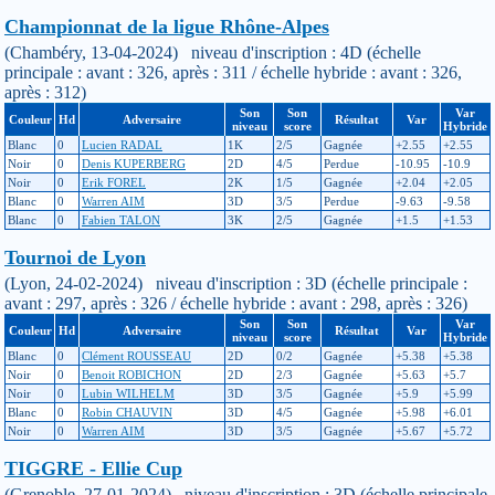
Championnat de la ligue Rhône-Alpes
(Chambéry, 13-04-2024) niveau d'inscription : 4D (échelle
principale : avant : 326, après : 311 / échelle hybride : avant : 326,
après : 312)
Son
Son
Var
Couleur
Hd
Adversaire
Résultat
Var
niveau
score
Hybride
Blanc
0
Lucien RADAL
1K
2/5
Gagnée
+2.55
+2.55
Noir
0
Denis KUPERBERG
2D
4/5
Perdue
-10.95
-10.9
Noir
0
Erik FOREL
2K
1/5
Gagnée
+2.04
+2.05
Blanc
0
Warren AIM
3D
3/5
Perdue
-9.63
-9.58
Blanc
0
Fabien TALON
3K
2/5
Gagnée
+1.5
+1.53
Tournoi de Lyon
(Lyon, 24-02-2024) niveau d'inscription : 3D (échelle principale :
avant : 297, après : 326 / échelle hybride : avant : 298, après : 326)
Son
Son
Var
Couleur
Hd
Adversaire
Résultat
Var
niveau
score
Hybride
Blanc
0
Clément ROUSSEAU
2D
0/2
Gagnée
+5.38
+5.38
Noir
0
Benoit ROBICHON
2D
2/3
Gagnée
+5.63
+5.7
Noir
0
Lubin WILHELM
3D
3/5
Gagnée
+5.9
+5.99
Blanc
0
Robin CHAUVIN
3D
4/5
Gagnée
+5.98
+6.01
Noir
0
Warren AIM
3D
3/5
Gagnée
+5.67
+5.72
TIGGRE - Ellie Cup
(Grenoble, 27-01-2024) niveau d'inscription : 3D (échelle principale