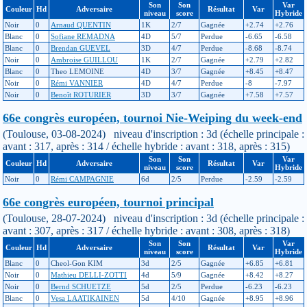
Son
Son
Var
Couleur
Hd
Adversaire
Résultat
Var
niveau
score
Hybride
Noir
0
Arnaud QUENTIN
1K
2/7
Gagnée
+2.74
+2.76
Blanc
0
Sofiane REMADNA
4D
5/7
Perdue
-6.65
-6.58
Blanc
0
Brendan GUEVEL
3D
4/7
Perdue
-8.68
-8.74
Noir
0
Ambroise GUILLOU
1K
2/7
Gagnée
+2.79
+2.82
Blanc
0
Theo LEMOINE
4D
3/7
Gagnée
+8.45
+8.47
Noir
0
Rémi VANNIER
4D
4/7
Perdue
-8
-7.97
Noir
0
Benoît ROTURIER
3D
3/7
Gagnée
+7.58
+7.57
66e congrès européen, tournoi Nie-Weiping du week-end
(Toulouse, 03-08-2024) niveau d'inscription : 3d (échelle principale :
avant : 317, après : 314 / échelle hybride : avant : 318, après : 315)
Son
Son
Var
Couleur
Hd
Adversaire
Résultat
Var
niveau
score
Hybride
Noir
0
Rémi CAMPAGNIE
6d
2/5
Perdue
-2.59
-2.59
66e congrès européen, tournoi principal
(Toulouse, 28-07-2024) niveau d'inscription : 3d (échelle principale :
avant : 307, après : 317 / échelle hybride : avant : 308, après : 318)
Son
Son
Var
Couleur
Hd
Adversaire
Résultat
Var
niveau
score
Hybride
Blanc
0
Cheol-Gon KIM
3d
2/5
Gagnée
+6.85
+6.81
Noir
0
Mathieu DELLI-ZOTTI
4d
5/9
Gagnée
+8.42
+8.27
Noir
0
Bernd SCHUETZE
5d
2/5
Perdue
-6.23
-6.23
Blanc
0
Vesa LAATIKAINEN
5d
4/10
Gagnée
+8.95
+8.96