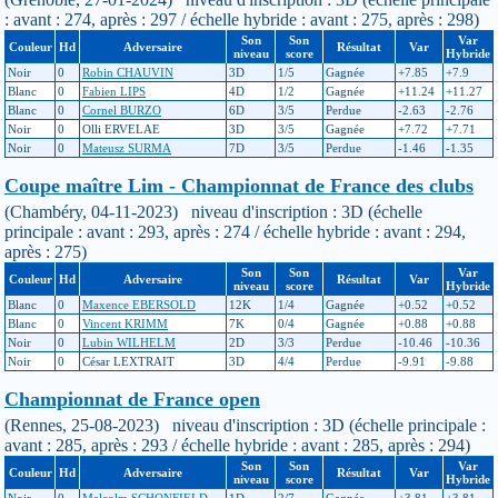
: avant : 274, après : 297 / échelle hybride : avant : 275, après : 298)
Son
Son
Var
Couleur
Hd
Adversaire
Résultat
Var
niveau
score
Hybride
Noir
0
Robin CHAUVIN
3D
1/5
Gagnée
+7.85
+7.9
Blanc
0
Fabien LIPS
4D
1/2
Gagnée
+11.24
+11.27
Blanc
0
Cornel BURZO
6D
3/5
Perdue
-2.63
-2.76
Noir
0
Olli ERVELAE
3D
3/5
Gagnée
+7.72
+7.71
Noir
0
Mateusz SURMA
7D
3/5
Perdue
-1.46
-1.35
Coupe maître Lim - Championnat de France des clubs
(Chambéry, 04-11-2023) niveau d'inscription : 3D (échelle
principale : avant : 293, après : 274 / échelle hybride : avant : 294,
après : 275)
Son
Son
Var
Couleur
Hd
Adversaire
Résultat
Var
niveau
score
Hybride
Blanc
0
Maxence EBERSOLD
12K
1/4
Gagnée
+0.52
+0.52
Blanc
0
Vincent KRIMM
7K
0/4
Gagnée
+0.88
+0.88
Noir
0
Lubin WILHELM
2D
3/3
Perdue
-10.46
-10.36
Noir
0
César LEXTRAIT
3D
4/4
Perdue
-9.91
-9.88
Championnat de France open
(Rennes, 25-08-2023) niveau d'inscription : 3D (échelle principale :
avant : 285, après : 293 / échelle hybride : avant : 285, après : 294)
Son
Son
Var
Couleur
Hd
Adversaire
Résultat
Var
niveau
score
Hybride