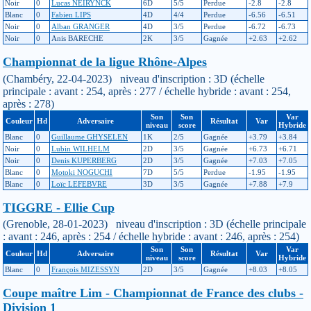
Noir
0
Lucas NEIRYNCK
6D
5/5
Perdue
-2.8
-2.8
Blanc
0
Fabien LIPS
4D
4/4
Perdue
-6.56
-6.51
Noir
0
Alban GRANGER
4D
3/5
Perdue
-6.72
-6.73
Noir
0
Anis BARECHE
2K
3/5
Gagnée
+2.63
+2.62
Championnat de la ligue Rhône-Alpes
(Chambéry, 22-04-2023) niveau d'inscription : 3D (échelle
principale : avant : 254, après : 277 / échelle hybride : avant : 254,
après : 278)
Son
Son
Var
Couleur
Hd
Adversaire
Résultat
Var
niveau
score
Hybride
Blanc
0
Guillaume GHYSELEN
1K
2/5
Gagnée
+3.79
+3.84
Noir
0
Lubin WILHELM
2D
3/5
Gagnée
+6.73
+6.71
Noir
0
Denis KUPERBERG
2D
3/5
Gagnée
+7.03
+7.05
Blanc
0
Motoki NOGUCHI
7D
5/5
Perdue
-1.95
-1.95
Blanc
0
Loïc LEFEBVRE
3D
3/5
Gagnée
+7.88
+7.9
TIGGRE - Ellie Cup
(Grenoble, 28-01-2023) niveau d'inscription : 3D (échelle principale
: avant : 246, après : 254 / échelle hybride : avant : 246, après : 254)
Son
Son
Var
Couleur
Hd
Adversaire
Résultat
Var
niveau
score
Hybride
Blanc
0
François MIZESSYN
2D
3/5
Gagnée
+8.03
+8.05
Coupe maître Lim - Championnat de France des clubs -
Division 1