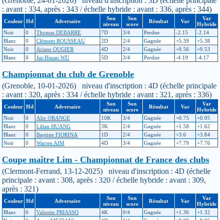
(Grenoble, 24-01-2026) niveau d'inscription : 3D (échelle principale
: avant : 334, après : 343 / échelle hybride : avant : 336, après : 344)
Son
Son
Var
Couleur
Hd
Adversaire
Résultat
Var
niveau
score
Hybride
Noir
0
Thomas DEBARRE
7D
3/4
Perdue
-2.15
-2.14
Blanc
0
Clément ROUSSEAU
2D
2/4
Gagnée
+5.39
+5.38
Noir
0
Ariane OUGIER
4D
2/4
Gagnée
+9.56
+9.53
Blanc
0
Jui-Hsuan WU
5D
3/4
Perdue
-4.19
-4.17
Championnat du club de Grenoble
(Grenoble, 10-01-2026) niveau d'inscription : 4D (échelle principale
: avant : 320, après : 334 / échelle hybride : avant : 321, après : 336)
Son
Son
Var
Couleur
Hd
Adversaire
Résultat
Var
niveau
score
Hybride
Noir
0
Alix ORANGE
10K
3/4
Gagnée
+0.75
+0.95
Blanc
0
Lilian HUANG
3K
2/4
Gagnée
+1.58
+1.62
Blanc
0
Baptiste FIORINA
1D
2/4
Gagnée
+3.6
+3.84
Noir
0
Warren AIM
4D
3/4
Gagnée
+7.79
+7.76
Coupe maître Lim - Championnat de France des clubs
(Clermont-Ferrand, 13-12-2025) niveau d'inscription : 4D (échelle
principale : avant : 308, après : 320 / échelle hybride : avant : 309,
après : 321)
Son
Son
Var
Couleur
Hd
Adversaire
Résultat
Var
niveau
score
Hybride
Blanc
0
Valentin PRIASSO
4K
0/4
Gagnée
+1.36
+1.32