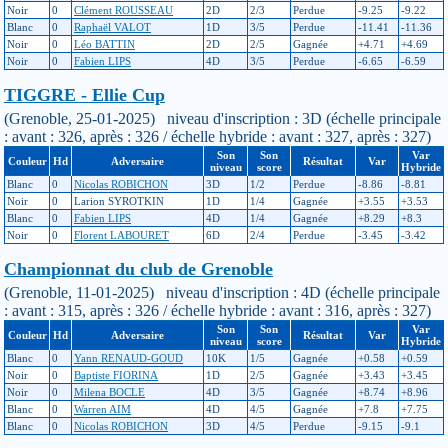
Noir
0
Clément ROUSSEAU
2D
2/3
Perdue
-9.25
-9.22
Blanc
0
Raphaël VALOT
1D
3/5
Perdue
-11.41
-11.36
Noir
0
Léo BATTIN
2D
2/5
Gagnée
+4.71
+4.69
Noir
0
Fabien LIPS
4D
3/5
Perdue
-6.65
-6.59
TIGGRE - Ellie Cup
(Grenoble, 25-01-2025) niveau d'inscription : 3D (échelle principale
: avant : 326, après : 326 / échelle hybride : avant : 327, après : 327)
Son
Son
Var
Couleur
Hd
Adversaire
Résultat
Var
niveau
score
Hybride
Blanc
0
Nicolas ROBICHON
3D
1/2
Perdue
-8.86
-8.81
Noir
0
Larion SYROTKIN
1D
1/4
Gagnée
+3.55
+3.53
Blanc
0
Fabien LIPS
4D
1/4
Gagnée
+8.29
+8.3
Noir
0
Florent LABOURET
6D
2/4
Perdue
-3.45
-3.42
Championnat du club de Grenoble
(Grenoble, 11-01-2025) niveau d'inscription : 4D (échelle principale
: avant : 315, après : 326 / échelle hybride : avant : 316, après : 327)
Son
Son
Var
Couleur
Hd
Adversaire
Résultat
Var
niveau
score
Hybride
Blanc
0
Yann RENAUD-GOUD
10K
1/5
Gagnée
+0.58
+0.59
Noir
0
Baptiste FIORINA
1D
2/5
Gagnée
+3.43
+3.45
Noir
0
Milena BOCLE
4D
3/5
Gagnée
+8.74
+8.96
Blanc
0
Warren AIM
4D
4/5
Gagnée
+7.8
+7.75
Blanc
0
Nicolas ROBICHON
3D
4/5
Perdue
-9.15
-9.1