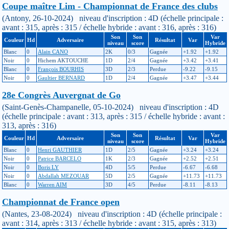
Coupe maître Lim - Championnat de France des clubs
(Antony, 26-10-2024) niveau d'inscription : 4D (échelle principale :
avant : 315, après : 315 / échelle hybride : avant : 316, après : 316)
Son
Son
Var
Couleur
Hd
Adversaire
Résultat
Var
niveau
score
Hybride
Blanc
0
Alain CANO
2K
0/3
Gagnée
+1.92
+1.92
Noir
0
Hichem AKTOUCHE
1D
2/4
Gagnée
+3.42
+3.41
Blanc
0
François BOURHIS
3D
2/3
Perdue
-9.22
-9.15
Noir
0
Gaultier BERNARD
1D
2/4
Gagnée
+3.47
+3.44
28e Congrès Auvergnat de Go
(Saint-Genès-Champanelle, 05-10-2024) niveau d'inscription : 4D
(échelle principale : avant : 313, après : 315 / échelle hybride : avant :
313, après : 316)
Son
Son
Var
Couleur
Hd
Adversaire
Résultat
Var
niveau
score
Hybride
Blanc
0
Henri GAUTHIER
1D
2/5
Gagnée
+3.24
+3.24
Noir
0
Patrice BARCELO
1K
2/3
Gagnée
+2.52
+2.51
Noir
0
Boris LY
4D
5/5
Perdue
-6.67
-6.68
Noir
0
Abdallah MEZOUAR
5D
2/5
Gagnée
+11.73
+11.73
Blanc
0
Warren AIM
3D
4/5
Perdue
-8.11
-8.13
Championnat de France open
(Nantes, 23-08-2024) niveau d'inscription : 4D (échelle principale :
avant : 314, après : 313 / échelle hybride : avant : 315, après : 313)