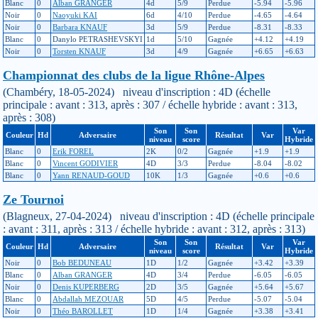
Blanc
0
Alban GRANGER
4d
5/9
Perdue
-5.94
-5.96
Noir
0
Naoyuki KAI
6d
4/10
Perdue
-4.65
-4.64
Noir
0
Barbara KNAUF
3d
5/9
Perdue
-8.31
-8.33
Blanc
0
Danylo PETRASHEVSKYI
1d
5/10
Gagnée
+4.12
+4.19
Noir
0
Torsten KNAUF
3d
4/9
Gagnée
+6.65
+6.63
Championnat des clubs de la ligue Rhône-Alpes
(Chambéry, 18-05-2024) niveau d'inscription : 4D (échelle
principale : avant : 313, après : 307 / échelle hybride : avant : 313,
après : 308)
Son
Son
Var
Couleur
Hd
Adversaire
Résultat
Var
niveau
score
Hybride
Blanc
0
Erik FOREL
2K
0/2
Gagnée
+1.9
+1.9
Blanc
0
Vincent GODIVIER
4D
3/3
Perdue
-8.04
-8.02
Blanc
0
Yann RENAUD-GOUD
10K
1/3
Gagnée
+0.6
+0.6
Ze Tournoi
(Blagneux, 27-04-2024) niveau d'inscription : 4D (échelle principale
: avant : 311, après : 313 / échelle hybride : avant : 312, après : 313)
Son
Son
Var
Couleur
Hd
Adversaire
Résultat
Var
niveau
score
Hybride
Noir
0
Bob BEDUNEAU
1D
1/2
Gagnée
+3.42
+3.39
Blanc
0
Alban GRANGER
4D
3/4
Perdue
-6.05
-6.05
Noir
0
Denis KUPERBERG
2D
3/5
Gagnée
+5.64
+5.67
Blanc
0
Abdallah MEZOUAR
5D
4/5
Perdue
-5.07
-5.04
Noir
0
Théo BAROLLET
1D
1/4
Gagnée
+3.38
+3.41