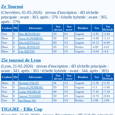
Ze Tournoi
(Chevrières, 01-05-2026) niveau d'inscription : 4D (échelle
principale : avant : 363, après : 376 / échelle hybride : avant : 365,
après : 379)
Son
Son
Var
Couleur
Hd
Adversaire
Résultat
Var
niveau
score
Hybride
Noir
0
Bob BEDUNEAU
1D
0/1
Gagnée
+2.83
+2.84
Blanc
0
Denis KUPERBERG
3D
3/5
Gagnée
+4.98
+5.13
Noir
0
Elia GATTULLO
4D
3/5
Gagnée
+6.13
+6.09
Blanc
0
Robin BONJEAN
5D
5/5
Perdue
-4.89
-4.62
Blanc
0
Léo BATTIN
3D
2/5
Gagnée
+4.64
+4.6
25e tournoi de Lyon
(Lyon, 21-02-2026) niveau d'inscription : 4D (échelle principale :
avant : 343, après : 363 / échelle hybride : avant : 344, après : 365)
Son
Son
Var
Couleur
Hd
Adversaire
Résultat
Var
niveau
score
Hybride
Blanc
0
Raphaël VALOT
1K
2/5
Gagnée
+2.36
+2.41
Noir
0
Denis KUPERBERG
3D
3/5
Gagnée
+5.5
+5.68
Noir
0
Lubin WILHELM
4D
3/5
Gagnée
+7.45
+7.44
Blanc
0
Samuel TEISSIER
5D
4/5
Gagnée
+8.76
+8.84
Noir
0
Jui-Hsuan WU
5D
5/5
Perdue
-3.86
-3.84
TIGGRE - Ellie Cup