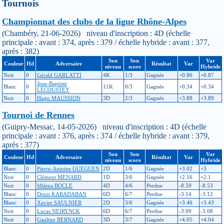
Tournois
Championnat des clubs de la ligue Rhône-Alpes
(Chambéry, 21-06-2026) niveau d'inscription : 4D (échelle
principale : avant : 374, après : 379 / échelle hybride : avant : 377,
après : 382)
Son
Son
Var
Couleur
Hd
Adversaire
Résultat
Var
niveau
score
Hybride
Noir
0
Gérald GARLATTI
4K
1/3
Gagnée
+0.86
+0.87
Jean-Baptiste
Blanc
0
11K
0/3
Gagnée
+0.34
+0.34
LECOUSTEY
Noir
0
Hugo MAUSSION
3D
2/3
Gagnée
+3.88
+3.89
Tournoi de Rennes
(Guipry-Messac, 14-05-2026) niveau d'inscription : 4D (échelle
principale : avant : 376, après : 374 / échelle hybride : avant : 379,
après : 377)
Son
Son
Var
Couleur
Hd
Adversaire
Résultat
Var
niveau
score
Hybride
Blanc
0
Pierre-Antoine GUEGUEN
2D
1/6
Gagnée
+3.02
+3
Noir
0
Clément MENARD
1D
3/6
Gagnée
+2.16
+2.1
Noir
0
Milena BOCLE
4D
4/6
Perdue
-8.59
-8.53
Blanc
0
Denis KARADABAN
6D
6/7
Perdue
-3.14
-3.12
Blanc
0
Xavier SAULNIER
2D
3/6
Gagnée
+3.46
+3.43
Noir
0
Lucas NEIRYNCK
6D
6/7
Perdue
-3.09
-3.08
Noir
0
Gaultier BERNARD
3D
3/7
Gagnée
+4.05
+4.04