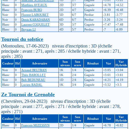
Noir
0
Malcolm SCHONFIELD
1D
2/7
Gagnée
+3.81
+3.81
Blanc
0
Matthieu AVEAUX
2D
3/7
Gagnée
+4.78
+4.52
Blanc
0
François BURQ
2D
4/7
Gagnée
+6.39
+6.48
Noir
0
Florent LABOURET
5D
6/7
Perdue
-3.81
-3.77
Noir
0
Denis KARADABAN
6D
6/7
Perdue
-3.26
-3.24
Blanc
0
Laurent COQUELET
3D
3/7
Gagnée
+7.47
+7.48
Blanc
0
Boyuan LI
4D
5/7
Perdue
-7
-6.89
Tournoi du solstice
(Montoulieu, 17-06-2023) niveau d'inscription : 3D (échelle
principale : avant : 271, après : 285 / échelle hybride : avant : 271,
après : 285)
Son
Son
Var
Couleur
Hd
Adversaire
Résultat
Var
niveau
score
Hybride
Noir
0
Arnaud BELTRAN
1K
1/4
Gagnée
+3.05
+3.04
Blanc
0
Théo BAROLLET
1K
2/4
Gagnée
+3.61
+3.61
Noir
0
Bob BEDUNEAU
1D
2/4
Gagnée
+4.21
+4.19
Blanc
0
Lucien RADAL
1K
3/4
Gagnée
+3.52
+3.5
Ze Tournoi de Grenoble
(Chevrières, 29-04-2023) niveau d'inscription : 3D (échelle
principale : avant : 277, après : 271 / échelle hybride : avant : 278,
après : 271)
Son
Son
Var
Couleur
Hd
Adversaire
Résultat
Var
niveau
score
Hybride
Blanc
0
François MIZESSYN
2D
1/4
Gagnée
+6.78
+6.82