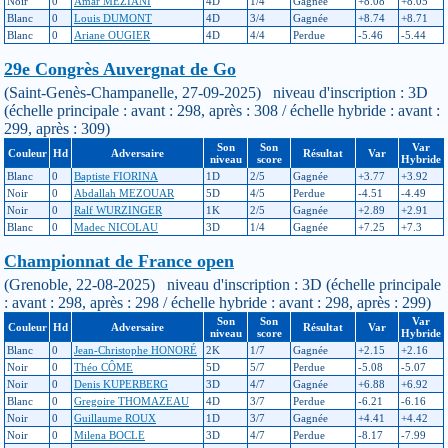
Noir
0
Amar MEZIANI
4D
1/4
Gagnée
+8.08
+8.05
Blanc
0
Louis DUMONT
4D
3/4
Gagnée
+8.74
+8.71
Blanc
0
Ariane OUGIER
4D
4/4
Perdue
-5.46
-5.44
29e Congrès Auvergnat de Go
(Saint-Genès-Champanelle, 27-09-2025) niveau d'inscription : 3D
(échelle principale : avant : 298, après : 308 / échelle hybride : avant :
299, après : 309)
Son
Son
Var
Couleur
Hd
Adversaire
Résultat
Var
niveau
score
Hybride
Blanc
0
Baptiste FIORINA
1D
2/5
Gagnée
+3.77
+3.92
Noir
0
Abdallah MEZOUAR
5D
4/5
Perdue
-4.51
-4.49
Noir
0
Ralf WURZINGER
1K
2/5
Gagnée
+2.89
+2.91
Blanc
0
Madec NICOLAU
3D
1/4
Gagnée
+7.25
+7.3
Championnat de France open
(Grenoble, 22-08-2025) niveau d'inscription : 3D (échelle principale
: avant : 298, après : 298 / échelle hybride : avant : 298, après : 299)
Son
Son
Var
Couleur
Hd
Adversaire
Résultat
Var
niveau
score
Hybride
Blanc
0
Jean-Christophe HONORÉ
2K
1/7
Gagnée
+2.15
+2.16
Noir
0
Théo CÔME
5D
5/7
Perdue
-5.08
-5.07
Noir
0
Denis KUPERBERG
3D
4/7
Gagnée
+6.88
+6.92
Blanc
0
Gregoire THOMAZEAU
4D
3/7
Perdue
-6.21
-6.16
Noir
0
Guillaume ROUX
1D
3/7
Gagnée
+4.41
+4.42
Noir
0
Milena BOCLE
3D
4/7
Perdue
-8.17
-7.99