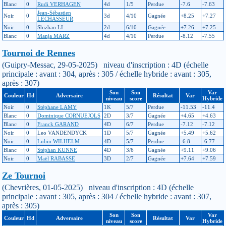
Blanc
0
Rudi VERHAGEN
4d
1/5
Perdue
-7.6
-7.63
Jean-Sébastien
Noir
0
3d
4/10
Gagnée
+8.25
+7.27
LECHASSEUR
Noir
0
Shizhao LI
2d
6/10
Gagnée
+7.26
+7.25
Blanc
0
Manja MARZ
4d
4/10
Perdue
-8.12
-7.55
Tournoi de Rennes
(Guipry-Messac, 29-05-2025) niveau d'inscription : 4D (échelle
principale : avant : 304, après : 305 / échelle hybride : avant : 305,
après : 307)
Son
Son
Var
Couleur
Hd
Adversaire
Résultat
Var
niveau
score
Hybride
Noir
0
Stéphane LAMY
1K
5/7
Perdue
-11.53
-11.4
Blanc
0
Dominique CORNUEJOLS
2D
3/7
Gagnée
+4.65
+4.63
Blanc
0
Franck GARAND
4D
6/7
Perdue
-7.12
-7.12
Noir
0
Leo VANDENDYCK
1D
5/7
Gagnée
+5.49
+5.62
Noir
0
Lubin WILHELM
4D
5/7
Perdue
-6.8
-6.77
Blanc
0
Stéphan KUNNE
4D
3/6
Gagnée
+9.11
+9.06
Noir
0
Maël RABASSE
3D
2/7
Gagnée
+7.64
+7.59
Ze Tournoi
(Chevrières, 01-05-2025) niveau d'inscription : 4D (échelle
principale : avant : 305, après : 304 / échelle hybride : avant : 307,
après : 305)
Son
Son
Var
Couleur
Hd
Adversaire
Résultat
Var
niveau
score
Hybride