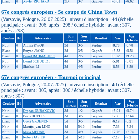
Blanc
0
Xavier RICHARD
3D
3/7
Gagnée
+6.61
+6.62
67e congrès européen - 5e coupe de China Town
(Varsovie, Pologne, 26-07-2025) niveau d'inscription : 4d (échelle
principale : avant : 306, après : 298 / échelle hybride : avant : 307,
après : 298)
Son
Son
Var
Couleur
Hd
Adversaire
Résultat
Var
niveau
score
Hybride
Noir
0
Alvina KWOK
3d
3/5
Perdue
-8.78
-8.78
Blanc
0
Ruiyao JIANG
2d
3/5
Gagnée
+5.53
+5.51
Blanc
0
Bernd RADMACHER
4d
2/5
Gagnée
+9.28
+9.23
Noir
0
Bernd SCHUETZE
4d
3/5
Perdue
-5.81
-5.81
Noir
0
Shizhao LI
2d
4/5
Perdue
-8.58
-8.59
67e congrès européen - Tournoi principal
(Varsovie, Pologne, 20-07-2025) niveau d'inscription : 4d (échelle
principale : avant : 305, après : 306 / échelle hybride : avant : 307,
après : 307)
Son
Son
Var
Couleur
Hd
Adversaire
Résultat
Var
niveau
score
Hybride
Noir
0
Dragan DUBAKOVIC
3d
1/2
Gagnée
+5.94
+5.74
Blanc
0
Boris DOVCIK
3d
3/5
Gagnée
+7.7
+7.64
Blanc
0
Geert GROENEN
5d
3/5
Perdue
-6.19
-6.2
Noir
0
Martijn_van LING
4d
5/10
Perdue
-7.33
-7.34
Noir
0
Mirta MEDAK
3d
4/9
Gagnée
+7.76
+7.74
Blanc
0
Robert JASIEK
5d
5/10
Perdue
-7.17
-7.2