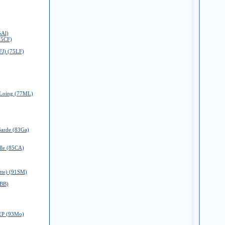
5Al)
75CF)
FJ) (75LF)
 Loing (77ML)
Garde (83Ga)
lle (85CA)
tte) (91SM)
2BB)
GEP (93Mo)