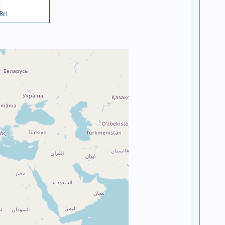
)
Re)