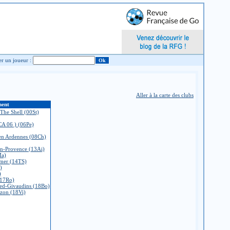
Chercher un joueur :
Aller à la carte des clubs
ment
The Shell (00St)
CA 06 ) (06Pe)
 en Ardennes (08Ch)
en-Provence (13Ai)
Ma)
 mer (14TS)
)
)
(17Ro)
ed-Givaudins (18Bo)
rzon (18Vi)