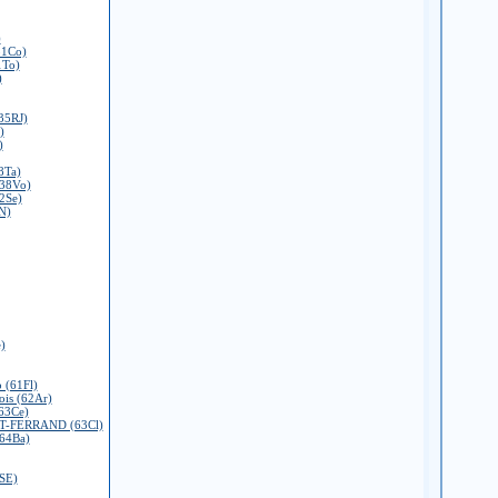
)
31Co)
1To)
)
35RJ)
)
)
8Ta)
(38Vo)
2Se)
N)
)
 (61Fl)
ois (62Ar)
63Ce)
-FERRAND (63Cl)
(64Ba)
7SE)