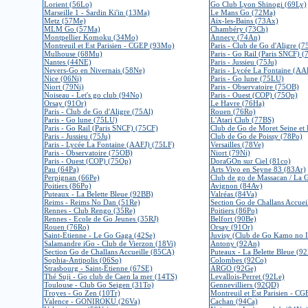
Lorient (56Lo)
Go Club Lyon Shinogi (69Ly)
Marseille 1 - Sardin Ki'in (13Ma)
Le Mans Go (72Ma)
Metz (57Me)
Aix-les-Bains (73Ax)
MLM Go (57Ma)
Chambéry (73Ch)
Montpellier Komoku (34Mo)
Annecy (74An)
Montreuil et Est Parisien - CGEP (93Mo)
Paris - Club de Go d'Aligre (7
Mulhouse (68Mu)
Paris - Go Rail (Paris SNCF) (
Nantes (44NE)
Paris - Jussieu (75Ju)
Nevers-Go en Nivernais (58Ne)
Paris - Lycée La Fontaine (AA
Nice (06Ni)
Paris - Go lune (75LU)
Niort (79Ni)
Paris - Observatoire (75OB)
Noiseau - Let's go club (94No)
Paris - Ouest (COP) (75Op)
Orsay (91Or)
Le Havre (76Ha)
Paris - Club de Go d'Aligre (75Al)
Rouen (76Ro)
Paris - Go lune (75LU)
L'Atari Club (77BS)
Paris - Go Rail (Paris SNCF) (75CF)
Club de Go de Moret Seine et
Paris - Jussieu (75Ju)
Club de Go de Poissy (78Po)
Paris - Lycée La Fontaine (AAFJ) (75LF)
Versailles (78Ve)
Paris - Observatoire (75OB)
Niort (79Ni)
Paris - Ouest (COP) (75Op)
DoraGOn sur Ciel (81co)
Pau (64Pa)
Arts Vivo en Seyne 83 (83Ar)
Perpignan (66Pe)
Club de go de Massacan / La 
Poitiers (86Po)
Avignon (84Av)
Puteaux - La Belette Bleue (92BB)
Valréas (84Va)
Reims - Reims No Dan (51Re)
Section Go de Challans Accuei
Rennes - Club Rengo (35Re)
Poitiers (86Po)
Rennes - Ecole de Go Jeunes (35RJ)
Belfort (90Be)
Rouen (76Ro)
Orsay (91Or)
Saint-Etienne - Le Go Gaga (42Se)
Juvisy (Club de Go Kamo no I
Salamandre iGo - Club de Vierzon (18Vi)
Antony (92An)
Section Go de Challans Accueille (85CA)
Puteaux - La Belette Bleue (9
Sophia-Antipolis (06So)
Colombes (92Co)
Strasbourg - Saint-Étienne (67SE)
ARGO (92Ge)
Thé Suji - Go club de Caen la mer (14TS)
Levallois-Perret (92Le)
Toulouse - Club Go Seigen (31To)
Gennevilliers (92QD)
Troyes - Go Zen (10Tr)
Montreuil et Est Parisien - C
Valence - GONIROKU (26Va)
Cachan (94Ca)