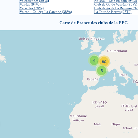
Valenciennes (59Va)
Noiseau - Let's go club (94No
Valréas (84Va)
Club de Go de Vauréal (95Va)
Versailles (78Ve)
Club de go de La Réunion (97
Voiron - Collège La Garenne (38Vo)
La Tour de Pierres (97TP)
Carte de France des clubs de la FFG
6
80
5