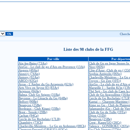
Liste des 98 clubs de la FFG
Par ville
Par départe
Aix-les-Bains (73Ax)
Club de Go en ligne Stones In 
AixGo - Le club de go d'Aix-en-Provence (13Ai)
Nice (06Ni)
Angers (49An)
Côte d'Azur -Club de go ( CG
Annecy (74An)
Sophia-Antipolis (06So)
Antony (92An)
Charleville-Mézières – Le Go
ARGO (92Ge)
Troyes - Go Zen (10Tr)
Arras - L'Atelier du Go Arrageois (62Ar)
AixGo - Le club de go d'Aix-
Arts Vivo en Seyne 83 (83Ar)
Marseille 1 - Sardin Ki'in (13
Avignon (84Av)
Thé Suji - Go club de Caen la
Balma, Club Go Seigen (31Ba)
Club de Go Angoulême (16An
Bayonne - Le Cénacle du Go (64Ba)
Cercle de Go Rochelais (17LR
Belfort (90Be)
Kantai — Charente-Maritime 
Besançon (25Be)
Kime no Go - Club de Plaimpi
Bordeaux - Club Kitani (33Bo)
Salamandre iGo - Club de Vie
Brest - Tenuki (29Br)
Club de Go de Tulle (19Tu)
Cachan (94Ca)
Dijon (21Di)
Cercle de Go Rochelais (17LR)
Besançon (25Be)
Chambéry (73Ch)
Crest : Kasen'GO (26Cr)
Charleville-Mézières – Le Go en Ardennes (08Ch)
Valence - GONIROKU (26Va)
Clermont-Ferrand (GRAUG) (63Ce)
Go Club Vernon (27Ve)