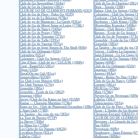
Club de Go Angoulême (16An)
Club de Go de Chartres (28Cr)
Club de Go de Chartres (28Cr)
Brest - Tenuki (29Br)
CLUB DE GO DE CLERMONT-FERRAND (63Cl)
Balma, Club Go Seigen (31Ba
Club de Go de Flers - Neko Go (61Fl)
Colomiers - Club Go Seigen (
Club de go de La Réunion (97Re)
Toulouse - Club Go Seigen (3
Club de go de Massacan / La Garde (83Ga)
Bordeaux - Club Kitani (33Bo
Club de Go de Moret Seine et Loing (77ML)
Montpellier Komoku (34Mo)
Club de Go de Nancy (54Na)
Rennes - Club Rengo (35Re)
Club de Go de Poissy (78Po)
Rennes - Ecole de Go Jeunes (
Club de Go de Touraine (37To)
Club de Go de Touraine (37To
Club de Go de Tulle (19Tu)
Grenoble - Ecole de Go (38GJ
Club de Go de Vauréal (95Va)
Grenoble (38Gr)
Club de Go en ligne Stones In The Shell (00St)
La Tanière - Au coin du jeu (3
Club de Go Orléanais (45Or)
Voiron - Collège La Garenne 
Colombes (92Co)
Saint-Etienne - Le Go Gaga (4
Colomiers - Club Go Seigen (31Co)
Les Clubs de Go Nantais (44G
Côte d'Azur -Club de go ( CGCA 06 ) (06Pe)
Nantes (44NE)
Crest : Kasen'GO (26Cr)
Club de Go Orléanais (45Or)
Dijon (21Di)
Ispagnac (48Is)
DoraGOn sur Ciel (81co)
Angers (49An)
Gennevilliers (92QD)
Reims - Reims No Dan (51Re)
Go Club Lyon Shinogi (69Ly)
Club de Go de Nancy (54Na)
Go Club Vernon (27Ve)
Lorient (56Lo)
Grenoble (38Gr)
MLM Go (57Ma)
Grenoble - Ecole de Go (38GJ)
Metz (57Me)
Ispagnac (48Is)
Nevers-Go en Nivernais (58Ne
Juvisy (Club de Go Kamo no Itte) (91SM)
LilleGo (59Li)
Kantai — Charente-Maritime (17Ro)
Valenciennes (59Va)
Kime no Go - Club de Plaimpied-Givaudins (18Bo)
Club de Go de Flers - Neko Go
L'Atari Club (77BS)
Arras - L'Atelier du Go Arrage
La Tanière - Au coin du jeu (38Ta)
Clermont-Ferrand (GRAUG) (
La Tour de Pierres (97TP)
CLUB DE GO DE CLERMONT
Le Havre (76Ha)
Bayonne - Le Cénacle du Go 
Le Mans Go (72Ma)
Pau (64Pa)
Les Clubs de Go Nantais (44GN)
Perpignan (66Pe)
Levallois-Perret (92Le)
Strasbourg - Saint-Étienne (6
LilleGo (59Li)
Mulhouse (68Mu)