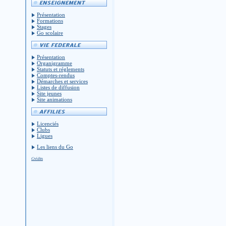
Présentation
Formations
Stages
Go scolaire
Présentation
Organigramme
Statuts et réglements
Comptes-rendus
Démarches et services
Listes de diffusion
Site jeunes
Site animations
Licenciés
Clubs
Ligues
Les liens du Go
Crédits