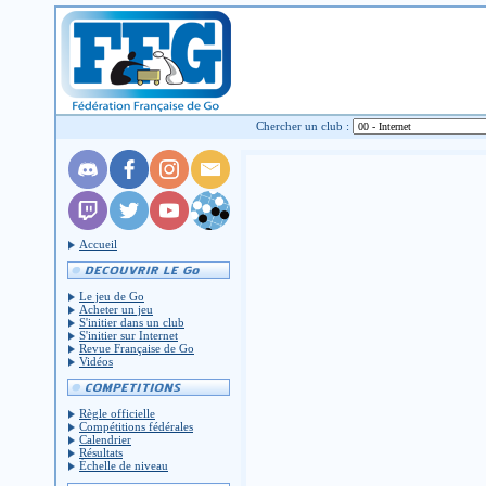
Chercher un club :
Accueil
Le jeu de Go
Acheter un jeu
S'initier dans un club
S'initier sur Internet
Revue Française de Go
Vidéos
Règle officielle
Compétitions fédérales
Calendrier
Résultats
Échelle de niveau