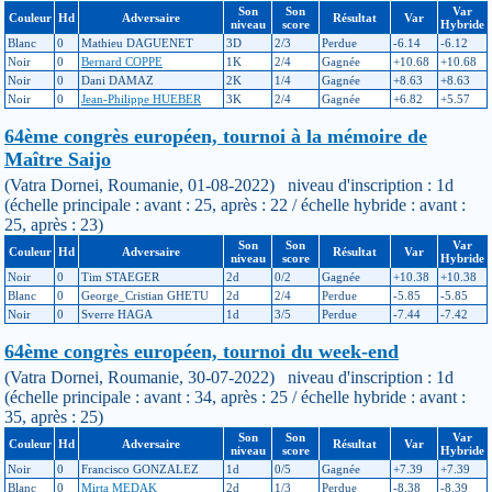
Son
Son
Var
Couleur
Hd
Adversaire
Résultat
Var
niveau
score
Hybride
Blanc
0
Mathieu DAGUENET
3D
2/3
Perdue
-6.14
-6.12
Noir
0
Bernard COPPE
1K
2/4
Gagnée
+10.68
+10.68
Noir
0
Dani DAMAZ
2K
1/4
Gagnée
+8.63
+8.63
Noir
0
Jean-Philippe HUEBER
3K
2/4
Gagnée
+6.82
+5.57
64ème congrès européen, tournoi à la mémoire de
Maître Saijo
(Vatra Dornei, Roumanie, 01-08-2022) niveau d'inscription : 1d
(échelle principale : avant : 25, après : 22 / échelle hybride : avant :
25, après : 23)
Son
Son
Var
Couleur
Hd
Adversaire
Résultat
Var
niveau
score
Hybride
Noir
0
Tim STAEGER
2d
0/2
Gagnée
+10.38
+10.38
Blanc
0
George_Cristian GHETU
2d
2/4
Perdue
-5.85
-5.85
Noir
0
Sverre HAGA
1d
3/5
Perdue
-7.44
-7.42
64ème congrès européen, tournoi du week-end
(Vatra Dornei, Roumanie, 30-07-2022) niveau d'inscription : 1d
(échelle principale : avant : 34, après : 25 / échelle hybride : avant :
35, après : 25)
Son
Son
Var
Couleur
Hd
Adversaire
Résultat
Var
niveau
score
Hybride
Noir
0
Francisco GONZALEZ
1d
0/5
Gagnée
+7.39
+7.39
Blanc
0
Mirta MEDAK
2d
1/3
Perdue
-8.38
-8.39