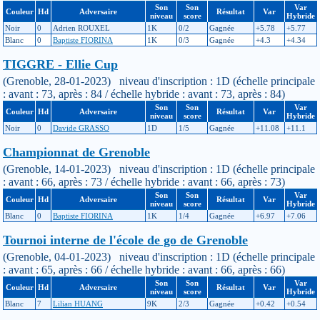
Son
Son
Var
Couleur
Hd
Adversaire
Résultat
Var
niveau
score
Hybride
Noir
0
Adrien ROUXEL
1K
0/2
Gagnée
+5.78
+5.77
Blanc
0
Baptiste FIORINA
1K
0/3
Gagnée
+4.3
+4.34
TIGGRE - Ellie Cup
(Grenoble, 28-01-2023) niveau d'inscription : 1D (échelle principale
: avant : 73, après : 84 / échelle hybride : avant : 73, après : 84)
Son
Son
Var
Couleur
Hd
Adversaire
Résultat
Var
niveau
score
Hybride
Noir
0
Davide GRASSO
1D
1/5
Gagnée
+11.08
+11.1
Championnat de Grenoble
(Grenoble, 14-01-2023) niveau d'inscription : 1D (échelle principale
: avant : 66, après : 73 / échelle hybride : avant : 66, après : 73)
Son
Son
Var
Couleur
Hd
Adversaire
Résultat
Var
niveau
score
Hybride
Blanc
0
Baptiste FIORINA
1K
1/4
Gagnée
+6.97
+7.06
Tournoi interne de l'école de go de Grenoble
(Grenoble, 04-01-2023) niveau d'inscription : 1D (échelle principale
: avant : 65, après : 66 / échelle hybride : avant : 66, après : 66)
Son
Son
Var
Couleur
Hd
Adversaire
Résultat
Var
niveau
score
Hybride
Blanc
7
Lilian HUANG
9K
2/3
Gagnée
+0.42
+0.54