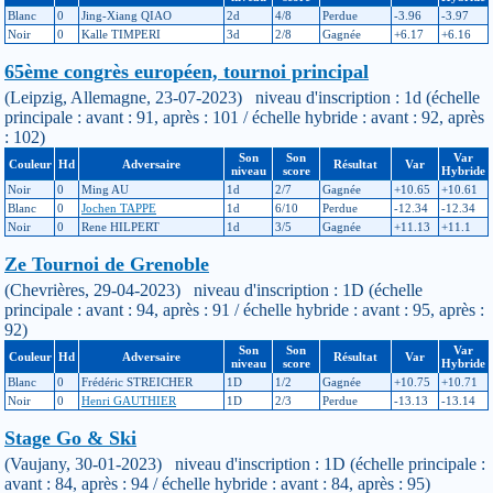
Blanc
0
Jing-Xiang QIAO
2d
4/8
Perdue
-3.96
-3.97
Noir
0
Kalle TIMPERI
3d
2/8
Gagnée
+6.17
+6.16
65ème congrès européen, tournoi principal
(Leipzig, Allemagne, 23-07-2023) niveau d'inscription : 1d (échelle
principale : avant : 91, après : 101 / échelle hybride : avant : 92, après
: 102)
Son
Son
Var
Couleur
Hd
Adversaire
Résultat
Var
niveau
score
Hybride
Noir
0
Ming AU
1d
2/7
Gagnée
+10.65
+10.61
Blanc
0
Jochen TAPPE
1d
6/10
Perdue
-12.34
-12.34
Noir
0
Rene HILPERT
1d
3/5
Gagnée
+11.13
+11.1
Ze Tournoi de Grenoble
(Chevrières, 29-04-2023) niveau d'inscription : 1D (échelle
principale : avant : 94, après : 91 / échelle hybride : avant : 95, après :
92)
Son
Son
Var
Couleur
Hd
Adversaire
Résultat
Var
niveau
score
Hybride
Blanc
0
Frédéric STREICHER
1D
1/2
Gagnée
+10.75
+10.71
Noir
0
Henri GAUTHIER
1D
2/3
Perdue
-13.13
-13.14
Stage Go & Ski
(Vaujany, 30-01-2023) niveau d'inscription : 1D (échelle principale :
avant : 84, après : 94 / échelle hybride : avant : 84, après : 95)