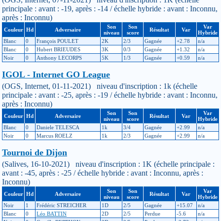
principale : avant : -19, après : -14 / échelle hybride : avant : Inconnu,
après : Inconnu)
Son
Son
Var
Couleur
Hd
Adversaire
Résultat
Var
niveau
score
Hybride
Blanc
0
François POULET
2K
2/3
Gagnée
+2.78
n/a
Blanc
0
Hubert BRIEUDES
3K
0/3
Gagnée
+1.32
n/a
Noir
0
Anthony LECORPS
5K
1/3
Gagnée
+0.59
n/a
IGOL - Internet GO League
(OGS, Internet, 01-11-2021) niveau d'inscription : 1k (échelle
principale : avant : -25, après : -19 / échelle hybride : avant : Inconnu,
après : Inconnu)
Son
Son
Var
Couleur
Hd
Adversaire
Résultat
Var
niveau
score
Hybride
Blanc
0
Daniele TELESCA
1k
3/4
Gagnée
+2.99
n/a
Noir
0
Marcus ROELZ
1k
2/3
Gagnée
+2.99
n/a
Tournoi de Dijon
(Salives, 16-10-2021) niveau d'inscription : 1K (échelle principale :
avant : -45, après : -25 / échelle hybride : avant : Inconnu, après :
Inconnu)
Son
Son
Var
Couleur
Hd
Adversaire
Résultat
Var
niveau
score
Hybride
Noir
1
Frédéric STREICHER
1D
2/5
Gagnée
+15.07
n/a
Blanc
0
Léo BATTIN
2D
2/5
Perdue
-5.6
n/a