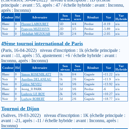
principale : avant : 55, après : 47 / échelle hybride : avant : Inconnu,
après : Inconnu)
Son
Son
Var
Couleur
Hd
Adversaire
Résultat
Var
niveau
score
Hybride
Blanc
0
Florent LABOURET
5D
4/4
Perdue
-0.19
n/a
Noir
0
François MIZESSYN
2D
3/5
Perdue
-5.89
n/a
Noir
0
Abdallah MEZOUAR
3D
2/4
Perdue
-2.05
n/a
49ème tournoi international de Paris
(Paris, 16-04-2022) niveau d'inscription : 1k (échelle principale :
avant : -11, après : 55, ajustement : +6 / échelle hybride : avant :
Inconnu, après : Inconnu)
Son
Son
Var
Couleur
Hd
Adversaire
Résultat
Var
niveau
score
Hybride
Blanc
0
Simon ROSENBLATT
1k
0/4
Gagnée
+11.22
n/a
Noir
0
Aurélien DELANEAU
1k
2/6
Gagnée
+11.9
n/a
Noir
0
Cédric NEVEU
1d
3/6
Gagnée
+13.92
n/a
Blanc
0
Jeong_Il PARK
2d
3/6
Perdue
-6
n/a
Blanc
0
Ludovic LE ROY
2k
5/6
Gagnée
+10.27
n/a
Noir
0
Ludwig ROBERT
2d
2/6
Gagnée
+18.77
n/a
Tournoi de Dijon
(Salives, 19-03-2022) niveau d'inscription : 1K (échelle principale :
avant : -21, après : -11 / échelle hybride : avant : Inconnu, après :
Inconnu)