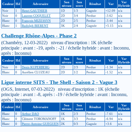
Son
Son
Var
Couleur
Hd
Adversaire
Résultat
Var
niveau
score
Hybride
Noir
1
Henri GAUTHIER
1D
1/3
Gagnée
+12.09
n/a
Noir
0
Laurent COQUELET
2D
3/4
Perdue
-3.62
n/a
Blanc
0
François MIZESSYN
2D
2/5
Perdue
-3.44
n/a
Blanc
1
Rudolph BIERENT
3K
2/4
Gagnée
+5.15
n/a
Challenge Rhône-Alpes - Phase 2
(Chambéry, 12-03-2022) niveau d'inscription : 1K (échelle
principale : avant : -19, après : -21 / échelle hybride : avant : Inconnu,
après : Inconnu)
Son
Son
Var
Couleur
Hd
Adversaire
Résultat
Var
niveau
score
Hybride
Noir
0
Denis KUPERBERG
2D
2/3
Perdue
-1.34
n/a
Blanc
0
Aurélien CLUZEAU
2D
1/2
Perdue
-1.52
n/a
Ligue interne SITS - The Shell - Saison 2 - Vague 3
(OGS, Internet, 07-03-2022) niveau d'inscription : 1K (échelle
principale : avant : -8, après : -19 / échelle hybride : avant : Inconnu,
après : Inconnu)
Son
Son
Var
Couleur
Hd
Adversaire
Résultat
Var
niveau
score
Hybride
Blanc
0
Arthur DAO
1K
2/3
Perdue
-7.61
n/a
Blanc
0
Clément TOROMANOFF
1K
3/3
Perdue
-6.94
n/a
Blanc
0
Pierre-Antoine GUEGUEN
2K
0/3
Gagnée
+3.6
n/a