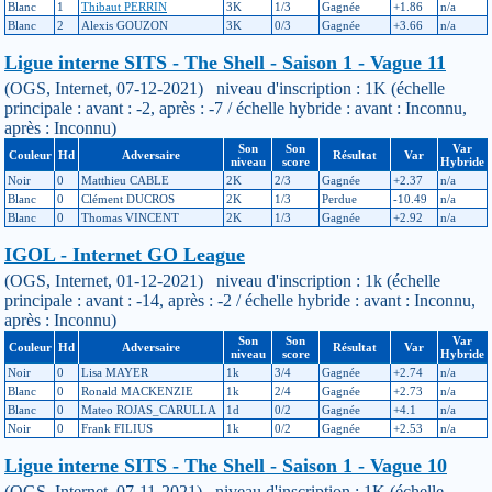
Blanc
1
Thibaut PERRIN
3K
1/3
Gagnée
+1.86
n/a
Blanc
2
Alexis GOUZON
3K
0/3
Gagnée
+3.66
n/a
Ligue interne SITS - The Shell - Saison 1 - Vague 11
(OGS, Internet, 07-12-2021) niveau d'inscription : 1K (échelle
principale : avant : -2, après : -7 / échelle hybride : avant : Inconnu,
après : Inconnu)
Son
Son
Var
Couleur
Hd
Adversaire
Résultat
Var
niveau
score
Hybride
Noir
0
Matthieu CABLE
2K
2/3
Gagnée
+2.37
n/a
Blanc
0
Clément DUCROS
2K
1/3
Perdue
-10.49
n/a
Blanc
0
Thomas VINCENT
2K
1/3
Gagnée
+2.92
n/a
IGOL - Internet GO League
(OGS, Internet, 01-12-2021) niveau d'inscription : 1k (échelle
principale : avant : -14, après : -2 / échelle hybride : avant : Inconnu,
après : Inconnu)
Son
Son
Var
Couleur
Hd
Adversaire
Résultat
Var
niveau
score
Hybride
Noir
0
Lisa MAYER
1k
3/4
Gagnée
+2.74
n/a
Blanc
0
Ronald MACKENZIE
1k
2/4
Gagnée
+2.73
n/a
Blanc
0
Mateo ROJAS_CARULLA
1d
0/2
Gagnée
+4.1
n/a
Noir
0
Frank FILIUS
1k
0/2
Gagnée
+2.53
n/a
Ligue interne SITS - The Shell - Saison 1 - Vague 10
(OGS, Internet, 07-11-2021) niveau d'inscription : 1K (échelle