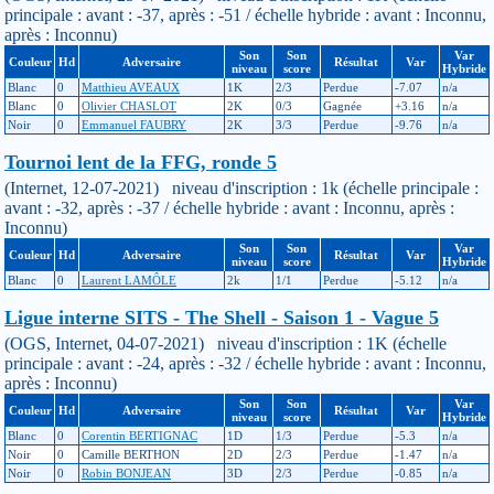
principale : avant : -37, après : -51 / échelle hybride : avant : Inconnu,
après : Inconnu)
Son
Son
Var
Couleur
Hd
Adversaire
Résultat
Var
niveau
score
Hybride
Blanc
0
Matthieu AVEAUX
1K
2/3
Perdue
-7.07
n/a
Blanc
0
Olivier CHASLOT
2K
0/3
Gagnée
+3.16
n/a
Noir
0
Emmanuel FAUBRY
2K
3/3
Perdue
-9.76
n/a
Tournoi lent de la FFG, ronde 5
(Internet, 12-07-2021) niveau d'inscription : 1k (échelle principale :
avant : -32, après : -37 / échelle hybride : avant : Inconnu, après :
Inconnu)
Son
Son
Var
Couleur
Hd
Adversaire
Résultat
Var
niveau
score
Hybride
Blanc
0
Laurent LAMÔLE
2k
1/1
Perdue
-5.12
n/a
Ligue interne SITS - The Shell - Saison 1 - Vague 5
(OGS, Internet, 04-07-2021) niveau d'inscription : 1K (échelle
principale : avant : -24, après : -32 / échelle hybride : avant : Inconnu,
après : Inconnu)
Son
Son
Var
Couleur
Hd
Adversaire
Résultat
Var
niveau
score
Hybride
Blanc
0
Corentin BERTIGNAC
1D
1/3
Perdue
-5.3
n/a
Noir
0
Camille BERTHON
2D
2/3
Perdue
-1.47
n/a
Noir
0
Robin BONJEAN
3D
2/3
Perdue
-0.85
n/a