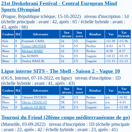
21st Deskohrani Festival - Central European Mind
Sports Olympiad
(Prague, République tchèque, 15-10-2022) niveau d'inscription : 1d
(échelle principale : avant : 42, après : 65 / échelle hybride : avant :
43, après : 66)
Son
Son
Var
Couleur
Hd
Adversaire
Résultat
Var
niveau
score
Hybride
Noir
0
Frantisek CAHA
2d
3/5
Gagnée
+15.39
+15.36
Noir
0
Tomas GROSSER
3d
3/5
Perdue
-6.63
-6.71
Blanc
0
Michael MARZ
2d
2/3
Perdue
-8.38
-8.37
Noir
0
Jan KOMIN
1k
3/5
Gagnée
+10.22
+10.19
Blanc
0
Ondrej KRALIK
1d
2/5
Gagnée
+12.15
+12.13
Ligue interne SITS - The Shell - Saison 2 - Vague 10
(OGS, Internet, 07-10-2022, en ligne) niveau d'inscription : 1D
(échelle hybride : avant : 41, après : 43)
Son
Son
Var
Couleur
Hd
Adversaire
Résultat
Var
niveau
score
Hybride
Blanc
0
Clément DUCROS
2K
2/3
Perdue
n/a
-16.82
Blanc
0
Olivier CHASLOT
3K
0/3
Gagnée
n/a
+6.61
Noir
0
Ludovic LE ROY
1K
2/3
Gagnée
n/a
+12.08
Tournoi du Frioul (28ème coupe méditerranéenne de go)
(Marseille, 03-09-2022) niveau d'inscription : 1D (échelle principale
: avant : 22, après : 42 / échelle hybride : avant : 23, après : 41)