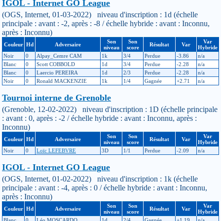
IGOL - Internet GO League
(OGS, Internet, 01-03-2022) niveau d'inscription : 1d (échelle
principale : avant : -2, après : -8 / échelle hybride : avant : Inconnu,
après : Inconnu)
Son
Son
Var
Couleur
Hd
Adversaire
Résultat
Var
niveau
score
Hybride
Noir
0
Alpay_Cemre CAM
1k
3/4
Perdue
-3.86
n/a
Blanc
0
Scott COBBOLD
1d
3/4
Perdue
-2.28
n/a
Blanc
0
Laercio PEREIRA
1d
2/3
Perdue
-2.28
n/a
Noir
0
Ronald MACKENZIE
1k
1/4
Gagnée
+2.71
n/a
Tournoi interne de Grenoble
(Grenoble, 12-02-2022) niveau d'inscription : 1D (échelle principale
: avant : 0, après : -2 / échelle hybride : avant : Inconnu, après :
Inconnu)
Son
Son
Var
Couleur
Hd
Adversaire
Résultat
Var
niveau
score
Hybride
Noir
0
Loïc LEFEBVRE
3D
1/1
Perdue
-2.09
n/a
IGOL - Internet GO League
(OGS, Internet, 01-02-2022) niveau d'inscription : 1k (échelle
principale : avant : -4, après : 0 / échelle hybride : avant : Inconnu,
après : Inconnu)
Son
Son
Var
Couleur
Hd
Adversaire
Résultat
Var
niveau
score
Hybride
Blanc
0
Léo MOSCARDO
1d
2/4
Gagnée
+1.19
n/a