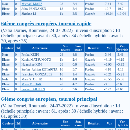
Noir
0
Michael MARZ
2d
2/4
Perdue
-7.44
-7.42
Blanc
0
Juho PENNANEN
1d
2/4
Perdue
-10.7
-10.7
Blanc
0
Shizhao LI
1k
2/5
Gagnée
+10.04
+10.04
64ème congrès européen, tournoi rapide
(Vatra Dornei, Roumanie, 24-07-2022) niveau d'inscription : 1d
(échelle principale : avant : 30, après : 34 / échelle hybride : avant :
30, après : 35)
Son
Son
Var
Couleur
Hd
Adversaire
Résultat
Var
niveau
score
Hybride
Noir
0
Pekka KEIPI
2d
4/8
Perdue
-3.46
-3.46
Blanc
0
Kiichi MATSUMOTO
1k
2/4
Gagnée
+4.19
+4.19
Blanc
0
Hyanshee KIM
2d
0/8
Gagnée
+3.93
+3.93
Noir
0
Stefan_Adrian ROTARITA
1d
5/7
Perdue
-4.18
-4.18
Blanc
0
Francisco GONZALEZ
1d
1/4
Gagnée
+5.21
+5.21
Noir
0
Marc STOEHR
1d
4/8
Gagnée
+5.55
+5.56
Blanc
0
Mirta MEDAK
2d
4/7
Perdue
-3.6
-3.6
Blanc
0
Pekka LAJUNEN
3d
3/6
Perdue
-2.72
-2.69
64ème congrès européen, tournoi principal
(Vatra Dornei, Roumanie, 24-07-2022) niveau d'inscription : 1d
(échelle principale : avant : 61, après : 30 / échelle hybride : avant :
61, après : 30)
Son
Son
Var
Couleur
Hd
Adversaire
Résultat
Var
niveau
score
Hybride