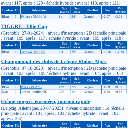
avant : 117, après : 120 / échelle hybride : avant : 118, après : 121)
Son
Son
Var
Couleur
Hd
Adversaire
Résultat
Var
niveau
score
Hybride
Blanc
0
Philippe NICOLAS
1k
5/8
Gagnée
+2.97
+3.04
TIGGRE - Ellie Cup
(Grenoble, 27-01-2024) niveau d'inscription : 2D (échelle principale
: avant : 105, après : 117 / échelle hybride : avant : 105, après : 118)
Son
Son
Var
Couleur
Hd
Adversaire
Résultat
Var
niveau
score
Hybride
Blanc
0
Yaroslav MALKO
2D
2/5
Gagnée
+12.62
+12.58
Championnat des clubs de la ligue Rhône-Alpes
(Grenoble, 07-10-2023) niveau d'inscription : 2D (échelle principale
: avant : 103, après : 105 / échelle hybride : avant : 104, après : 105)
Son
Son
Var
Couleur
Hd
Adversaire
Résultat
Var
niveau
score
Hybride
Blanc
0
Patrick BLANC
13K
2/4
Gagnée
+0.99
+0.99
Noir
0
Jérôme DURHÔNE
20K
1/4
Gagnée
+0.58
+0.58
65ème congrès européen, tournoi rapide
(Leipzig, Allemagne, 23-07-2023) niveau d'inscription : 1d (échelle
principale : avant : 101, après : 103 / échelle hybride : avant : 102,
après : 104)
Son
Son
Var
Couleur
Hd
Adversaire
Résultat
Var
niveau
score
Hybride