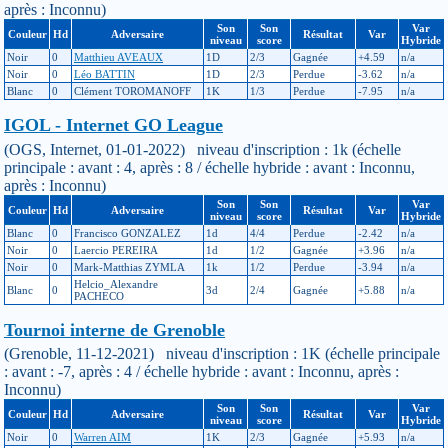
après : Inconnu)
Son
Son
Var
Couleur
Hd
Adversaire
Résultat
Var
niveau
score
Hybride
Noir
0
Matthieu AVEAUX
1D
2/3
Gagnée
+4.59
n/a
Noir
0
Léo BATTIN
1D
2/3
Perdue
-3.62
n/a
Blanc
0
Clément TOROMANOFF
1K
1/3
Perdue
-7.95
n/a
IGOL - Internet GO League
(OGS, Internet, 01-01-2022) niveau d'inscription : 1k (échelle
principale : avant : 4, après : 8 / échelle hybride : avant : Inconnu,
après : Inconnu)
Son
Son
Var
Couleur
Hd
Adversaire
Résultat
Var
niveau
score
Hybride
Blanc
0
Francisco GONZALEZ
1d
4/4
Perdue
-2.42
n/a
Noir
0
Laercio PEREIRA
1d
1/2
Gagnée
+3.96
n/a
Noir
0
Mark-Matthias ZYMLA
1k
1/2
Perdue
-3.94
n/a
Helcio_Alexandre
Blanc
0
3d
2/4
Gagnée
+5.88
n/a
PACHECO
Tournoi interne de Grenoble
(Grenoble, 11-12-2021) niveau d'inscription : 1K (échelle principale
: avant : -7, après : 4 / échelle hybride : avant : Inconnu, après :
Inconnu)
Son
Son
Var
Couleur
Hd
Adversaire
Résultat
Var
niveau
score
Hybride
Noir
0
Warren AIM
1K
2/3
Gagnée
+5.93
n/a