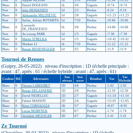
Noir
0
Stjepan MEDAK
1d
5/10
Perdue
-12.04
-12.03
Blanc
0
Daniel DOGEANU
1k
3/6
Gagnée
+9.74
+9.74
Noir
0
Juho HEIKKINEN
2d
2/3
Perdue
-9.24
-9.24
Blanc
0
Aleksandar MILOSEVIC
1d
2/8
Gagnée
+11.23
+11.23
Noir
0
Stefan_Adrian ROTARITA
1d
7/10
Perdue
-10.66
-10.66
Leonardo
Blanc
0
1k
3/6
Perdue
-14.66
-14.66
DE_FRANCESCO
Noir
0
Ae-young PARK
1d
1/5
Gagnée
+7.38
+7.39
Blanc
0
Martin STRELKA
1d
1/5
Gagnée
+10.42
+10.42
Noir
0
Shizhao LI
1k
7/10
Perdue
-11.22
-11.22
Blanc
0
Renate REISENEGGER
1d
3/5
Perdue
-11.9
-11.9
Tournoi de Rennes
(Guipry, 26-05-2022) niveau d'inscription : 1D (échelle principale :
avant : 47, après : 61 / échelle hybride : avant : 47, après : 61)
Son
Son
Var
Couleur
Hd
Adversaire
Résultat
Var
niveau
score
Hybride
Blanc
0
Florent LABOURET
5D
4/6
Perdue
-2.02
-2.02
Noir
0
Ronan DELASNERIE
1D
2/6
Perdue
-12.59
-12.59
Noir
0
David NEDELLEC
1D
2/7
Gagnée
+11.54
+11.54
Blanc
0
Fabien MASSON
2D
2/6
Gagnée
+15.05
+15.05
Blanc
0
Rémi CORNAGGIA
1K
3/7
Gagnée
+8.97
+8.95
Noir
0
Lucas NEIRYNCK
5D
6/7
Perdue
-1.74
-1.74
Noir
0
Abdallah MEZOUAR
3D
4/7
Perdue
-5.41
-5.41
Ze Tournoi
(Chevrières, 30-04-2022) niveau d'inscription : 1D (échelle