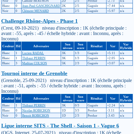
Noir
0
Camille BERTHON
2D
2/5
Perdue
-2.73
n/a
Blanc
0
Jean-Paul GASCHIGNARD
2K
2/5
Gagnée
+7.44
n/a
Noir
0
Clément MENARD
2K
2/5
Gagnée
+5.97
n/a
Challenge Rhône-Alpes - Phase 1
(Crest, 09-10-2021) niveau d'inscription : 1K (échelle principale :
avant : -55, après : -45 / échelle hybride : avant : Inconnu, après :
Inconnu)
Son
Son
Var
Couleur
Hd
Adversaire
Résultat
Var
niveau
score
Hybride
Blanc
1
Lucien RADAL
3K
1/3
Gagnée
+5.11
n/a
Blanc
1
Thibaut PERRIN
3K
1/3
Gagnée
+2.05
n/a
Blanc
3
Mathias COLSON
5K
2/3
Gagnée
+3.07
n/a
Tournoi interne de Grenoble
(Grenoble, 25-09-2021) niveau d'inscription : 1K (échelle principale
: avant : -51, après : -55 / échelle hybride : avant : Inconnu, après :
Inconnu)
Son
Son
Var
Couleur
Hd
Adversaire
Résultat
Var
niveau
score
Hybride
Blanc
1
Thibaut PERRIN
3K
0/3
Gagnée
+2.24
n/a
Blanc
0
Nicolas ROBICHON
1D
3/3
Perdue
-3.11
n/a
Noir
0
Benoit ROBICHON
1D
2/3
Perdue
-3.43
n/a
Ligue interne SITS - The Shell - Saison 1 - Vague 6
(OGS, Internet, 25-07-2021) niveau d'inscription : 1K (échelle