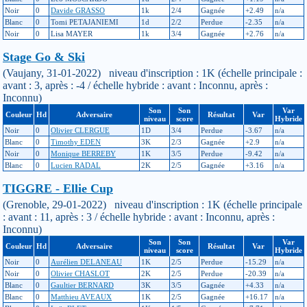
Noir
0
Davide GRASSO
1k
2/4
Gagnée
+2.49
n/a
Blanc
0
Tomi PETAJANIEMI
1d
2/2
Perdue
-2.35
n/a
Noir
0
Lisa MAYER
1k
3/4
Gagnée
+2.76
n/a
Stage Go & Ski
(Vaujany, 31-01-2022) niveau d'inscription : 1K (échelle principale :
avant : 3, après : -4 / échelle hybride : avant : Inconnu, après :
Inconnu)
Son
Son
Var
Couleur
Hd
Adversaire
Résultat
Var
niveau
score
Hybride
Noir
0
Olivier CLERGUE
1D
3/4
Perdue
-3.67
n/a
Blanc
0
Timothy EDEN
3K
2/3
Gagnée
+2.9
n/a
Noir
0
Monique BERREBY
1K
3/5
Perdue
-9.42
n/a
Blanc
0
Lucien RADAL
2K
2/5
Gagnée
+3.16
n/a
TIGGRE - Ellie Cup
(Grenoble, 29-01-2022) niveau d'inscription : 1K (échelle principale
: avant : 11, après : 3 / échelle hybride : avant : Inconnu, après :
Inconnu)
Son
Son
Var
Couleur
Hd
Adversaire
Résultat
Var
niveau
score
Hybride
Noir
0
Aurélien DELANEAU
1K
2/5
Perdue
-15.29
n/a
Noir
0
Olivier CHASLOT
2K
2/5
Perdue
-20.39
n/a
Blanc
0
Gaultier BERNARD
3K
3/5
Gagnée
+4.33
n/a
Blanc
0
Matthieu AVEAUX
1K
2/5
Gagnée
+16.17
n/a