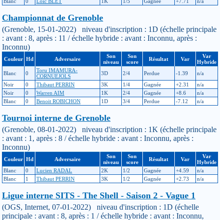
Blanc
0
Loïc BLET
1K
1/5
Gagnée
+7.71
n/a
Championnat de Grenoble
(Grenoble, 15-01-2022) niveau d'inscription : 1D (échelle principale
: avant : 8, après : 11 / échelle hybride : avant : Inconnu, après :
Inconnu)
Son
Son
Var
Couleur
Hd
Adversaire
Résultat
Var
niveau
score
Hybride
Toru IMAMURA-
Blanc
0
3D
2/4
Perdue
-1.39
n/a
CORNUEJOLS
Noir
0
Thibaut PERRIN
3K
1/4
Gagnée
+2.31
n/a
Noir
0
Warren AIM
1K
2/4
Gagnée
+8.6
n/a
Blanc
0
Benoit ROBICHON
1D
3/4
Perdue
-7.12
n/a
Tournoi interne de Grenoble
(Grenoble, 08-01-2022) niveau d'inscription : 1K (échelle principale
: avant : 1, après : 8 / échelle hybride : avant : Inconnu, après :
Inconnu)
Son
Son
Var
Couleur
Hd
Adversaire
Résultat
Var
niveau
score
Hybride
Blanc
0
Lucien RADAL
2K
1/2
Gagnée
+4.59
n/a
Blanc
1
Thibaut PERRIN
3K
1/2
Gagnée
+2.73
n/a
Ligue interne SITS - The Shell - Saison 2 - Vague 1
(OGS, Internet, 07-01-2022) niveau d'inscription : 1D (échelle
principale : avant : 8, après : 1 / échelle hybride : avant : Inconnu,