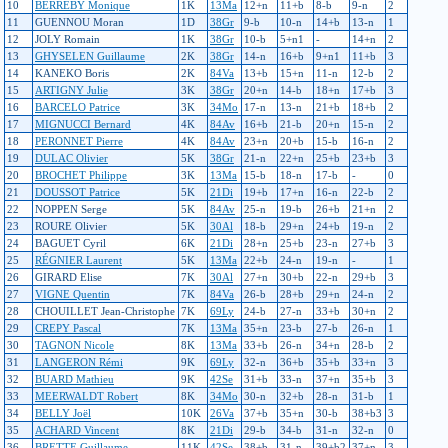
10
BERREBY Monique
1K
13Ma
12+n
11+b
8-b
9-n
2
11
GUENNOU Moran
1D
38Gr
9-b
10-n
14+b
13-n
1
12
JOLY Romain
1K
38Gr
10-b
5+n1
-
14+n
2
13
GHYSELEN Guillaume
2K
38Gr
14-n
16+b
9+n1
11+b
3
14
KANEKO Boris
2K
84Va
13+b
15+n
11-n
12-b
2
15
ARTIGNY Julie
3K
38Gr
20+n
14-b
18+n
17+b
3
16
BARCELO Patrice
3K
34Mo
17-n
13-n
21+b
18+b
2
17
MIGNUCCI Bernard
4K
84Av
16+b
21-b
20+n
15-n
2
18
PERONNET Pierre
4K
84Av
23+n
20+b
15-b
16-n
2
19
DULAC Olivier
5K
38Gr
21-n
22+n
25+b
23+b
3
20
BROCHET Philippe
3K
13Ma
15-b
18-n
17-b
-
0
21
DOUSSOT Patrice
5K
21Di
19+b
17+n
16-n
22-b
2
22
NOPPEN Serge
5K
84Av
25-n
19-b
26+b
21+n
2
23
ROURE Olivier
5K
30Al
18-b
29+n
24+b
19-n
2
24
BAGUET Cyril
6K
21Di
28+n
25+b
23-n
27+b
3
25
RÉGNIER Laurent
5K
13Ma
22+b
24-n
19-n
-
1
26
GIRARD Elise
7K
30Al
27+n
30+b
22-n
29+b
3
27
VIGNE Quentin
7K
84Va
26-b
28+b
29+n
24-n
2
28
CHOUILLET Jean-Christophe
7K
69Ly
24-b
27-n
33+b
30+n
2
29
CREPY Pascal
7K
13Ma
35+n
23-b
27-b
26-n
1
30
TAGNON Nicole
8K
13Ma
33+b
26-n
34+n
28-b
2
31
LANGERON Rémi
9K
69Ly
32-n
36+b
35+b
33+n
3
32
BUARD Mathieu
9K
42Se
31+b
33-n
37+n
35+b
3
33
MEERWALDT Robert
8K
34Mo
30-n
32+b
28-n
31-b
1
34
BELLY Joël
10K
26Va
37+b
35+n
30-b
38+b3
3
35
ACHARD Vincent
8K
21Di
29-b
34-b
31-n
32-n
0
36
BRETTE Guillaume
11K
42Se
38+b
31-n
39+b2
37+n
3