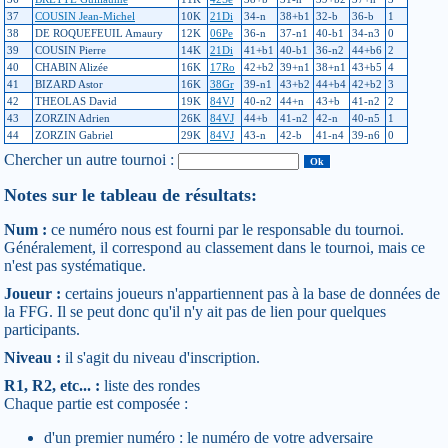
37
COUSIN Jean-Michel
10K
21Di
34-n
38+b1
32-b
36-b
1
38
DE ROQUEFEUIL Amaury
12K
06Pe
36-n
37-n1
40-b1
34-n3
0
39
COUSIN Pierre
14K
21Di
41+b1
40-b1
36-n2
44+b6
2
40
CHABIN Alizée
16K
17Ro
42+b2
39+n1
38+n1
43+b5
4
41
BIZARD Astor
16K
38Gr
39-n1
43+b2
44+b4
42+b2
3
42
THEOLAS David
19K
84VJ
40-n2
44+n
43+b
41-n2
2
43
ZORZIN Adrien
26K
84VJ
44+b
41-n2
42-n
40-n5
1
44
ZORZIN Gabriel
29K
84VJ
43-n
42-b
41-n4
39-n6
0
Chercher un autre tournoi :
Notes sur le tableau de résultats:
Num :
ce numéro nous est fourni par le responsable du tournoi.
Généralement, il correspond au classement dans le tournoi, mais ce
n'est pas systématique.
Joueur :
certains joueurs n'appartiennent pas à la base de données de
la FFG. Il se peut donc qu'il n'y ait pas de lien pour quelques
participants.
Niveau :
il s'agit du niveau d'inscription.
R1, R2, etc... :
liste des rondes
Chaque partie est composée :
d'un premier numéro : le numéro de votre adversaire