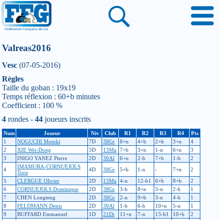
Valreas2016
Vesc
(07-05-2016)
Règles
Taille du goban : 19x19
Temps réflexion : 60+b minutes
Coefficient : 100 %
4
rondes -
44
joueurs inscrits
Num
Joueur
Niv
Club
R1
R2
R3
R4
Pts
1
NOGUCHI Motoki
7D
38Gr
8+n
4+b
2+b
3+n
4
2
XIE Wei-Dong
5D
13Ma
7+b
3+n
1-n
6+n
3
3
INIGO YANEZ Pierre
2D
30Al
6+n
2-b
7+b
1-b
2
IMAMURA-CORNUEJOLS
4
4D
38Gr
5+b
1-n
-
7+n
2
Toru
5
CLERGUE Olivier
2D
13Ma
4-n
12-b1
6+b
8+b
2
6
CORNUEJOLS Dominique
2D
38Gr
3-b
8+n
5-n
2-b
1
7
CHEN Longteng
2D
38Gr
2-n
9+b
3-n
4-b
1
8
FELDMANN Denis
2D
30Al
1-b
6-b
10+n
5-n
1
9
BUFFARD Emmanuel
1D
21Di
11+n
7-n
13-b1
10+b
2