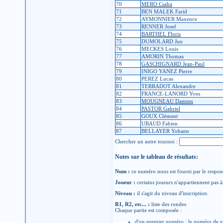
70
MERO Csaba
71
BEN MALEK Farid
72
AYMONNIER Maxence
73
RENNER Josef
74
BARTHEL Floris
75
DUMOLARD Jun
76
MECKES Louis
77
AMORIN Thomas
78
GASCHIGNARD Jean-Paul
79
INIGO YANEZ Pierre
80
PEREZ Lucas
81
TERRADOT Alexandre
82
FRANCE-LANORD Yves
83
MOUGNEAU Damien
84
PASTOR Gabriel
85
GOUX Clément
86
UBAUD Fabien
87
BELLAYER Yohann
Chercher un autre tournoi :
Notes sur le tableau de résultats:
Num :
ce numéro nous est fourni par le respons
Joueur :
certains joueurs n'appartiennent pas à 
Niveau :
il s'agit du niveau d'inscription.
R1, R2, etc... :
liste des rondes
Chaque partie est composée :
d'un premier numéro : le numéro de v