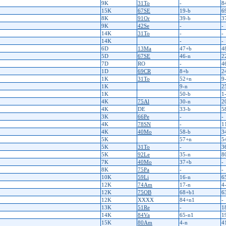
9K
31To
-
8
15K
67SE
19-b
6
8K
91Or
39-b
3
9K
42Se
-
-
14K
31To
-
-
14K
-
-
6D
13Ma
47+b
4
5D
67SE
46-n
2
7D
RO
-
4
1D
69CR
8+b
2
1K
31To
52+n
9
1K
9-n
2
1K
50-b
1
4K
75Al
30-n
2
4K
DE
33-b
5
3K
66Pe
-
-
4K
78SN
-
1
4K
40Mo
58-b
3
5K
57+n
5
5K
31To
-
3
5K
92Le
35-n
8
7K
40Mo
37+b
-
8K
75Pa
-
-
10K
59Li
16-n
6
12K
74Am
17-n
4
12K
75OB
68+b1
6
12K
XXXX
84+n1
-
13K
51Re
-
1
14K
84Va
65-n1
1
15K
80Am
4-n
4