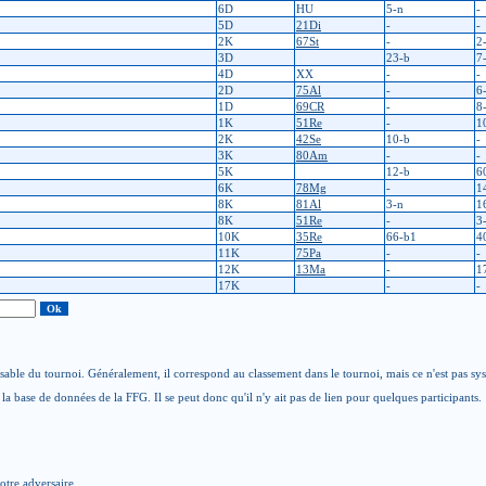
6D
HU
5-n
-
5D
21Di
-
-
2K
67St
-
2
3D
23-b
7
4D
XX
-
-
2D
75Al
-
6
1D
69CR
-
8
1K
51Re
-
1
2K
42Se
10-b
-
3K
80Am
-
-
5K
12-b
6
6K
78Mg
-
1
8K
81Al
3-n
1
8K
51Re
-
3
10K
35Re
66-b1
4
11K
75Pa
-
-
12K
13Ma
-
1
17K
-
-
able du tournoi. Généralement, il correspond au classement dans le tournoi, mais ce n'est pas sy
la base de données de la FFG. Il se peut donc qu'il n'y ait pas de lien pour quelques participants.
otre adversaire