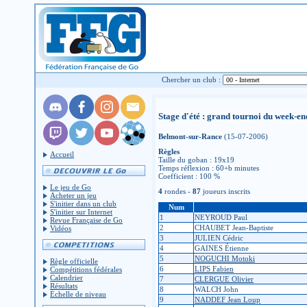
Chercher un club :
Stage d'été : grand tournoi du week-en
Belmont-sur-Rance
(15-07-2006)
Règles
Accueil
Taille du goban : 19x19
Temps réflexion : 60+b minutes
Coefficient : 100 %
Le jeu de Go
4
rondes -
87
joueurs inscrits
Acheter un jeu
S'initier dans un club
Num
S'initier sur Internet
1
NEYROUD Paul
Revue Française de Go
2
CHAUBET Jean-Baptiste
Vidéos
3
JULIEN Cédric
4
GAINES Étienne
5
NOGUCHI Motoki
Règle officielle
6
LIPS Fabien
Compétitions fédérales
Calendrier
7
CLERGUE Olivier
Résultats
8
WALCH John
Échelle de niveau
9
NADDEF Jean Loup