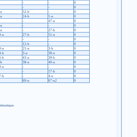
-
-
0
-
-
0
-n
52-b
-
0
-n
24-b
1-n
0
-
47-n
0
-n
-
-
0
-n
-
27-b
0
0-n
27-b
51-n
0
-
-
0
12-b
-
0
0-n
21-n
3-b
0
4-b
3-n
38-n
0
6-b
43-n
39-b
0
-b
38-n
40-n
0
0-n
-
-
0
-
17-b
0
7-b
-
4-n
0
69-n
67-n2
0
stématique.