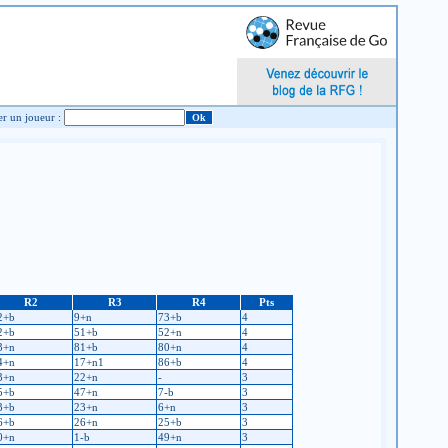
Chercher un joueur :
R2
R3
R4
Pts
2+b
9+n
73+b
4
2+b
51+b
52+n
4
3+n
81+b
80+n
4
4+n
17+n1
86+b
4
3+n
22+n
-
3
5+b
47+n
7-b
3
3+b
23+n
6+n
3
6+b
26+n
25+b
3
0+n
1-b
49+n
3