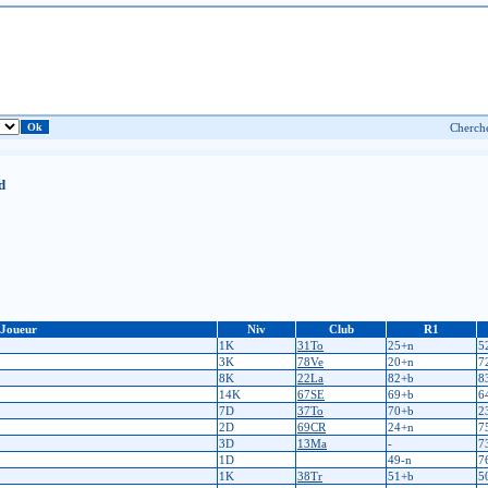
d
Joueur
Niv
Club
R1
1K
31To
25+n
5
3K
78Ve
20+n
7
8K
22La
82+b
8
14K
67SE
69+b
6
7D
37To
70+b
2
2D
69CR
24+n
7
3D
13Ma
-
7
1D
49-n
7
1K
38Tr
51+b
5