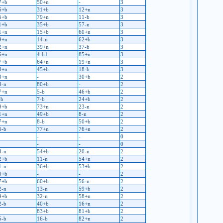
7+b
50+n
-
3
6+b
31+b
12+n
3
5+b
79+n
11-b
3
1+b
35+b
57-n
3
1+n
15+b
60+n
3
9+n
14-n
62+b
3
2+n
39+n
37-b
3
6+n
4-b1
85+n
3
7+b
64+n
19+n
3
8+n
45+b
18-b
3
3+n
-
30+b
2
3-n
80+b
-
2
7+n
5-b
46+b
2
-b
7-b
24+b
2
9+b
73+n
23-n
2
1+n
49+b
8-n
2
7+n
8-b
50+b
2
6-b
77+n
76+n
2
-
-
0
-
-
0
3-n
54+b
20-n
2
2+b
11-n
54+n
2
1-n
36+b
53+b
2
0+b
-
-
2
7+b
60+b
56-n
2
2-n
13-n
59+b
2
9+b
32-n
58+n
2
2-b
40+b
16+n
2
83+b
81+b
2
5-b
16-b
82+n
2