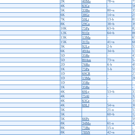
2K
40Mo
78+n
7
4K
63Ce
-
5
5K
33Bo
80+n
3
6K
38Gr
14+n
2
7K
59Li
13-b
8
8K
29Co
38+b
3
10K
75Pa
63+b
8
12K
91Or
64+b
8
13K
13Ma
-
6
15K
31To
41+n
6
3K
92Le
2-b
5
6K
49An
34+b
1
5D
35Re
-
4
5D
80Am
73+n
5
2D
76Ro
6-b
4
1K
75Pa
1-b
5
1D
69CR
-
2
1D
13Ma
-
2
1D
35Re
-
-
1K
35Re
-
-
4K
69Ly
53+b
3
4K
75Al
-
3
4K
63Ce
-
3
4K
69LJ
54+n
3
5K
21-n
5
5K
60+b
1
5K
66Pe
-
5
8K
34Mo
61-n
4
8K
75Bu
15-n
-
8K
78SN
42+n
1