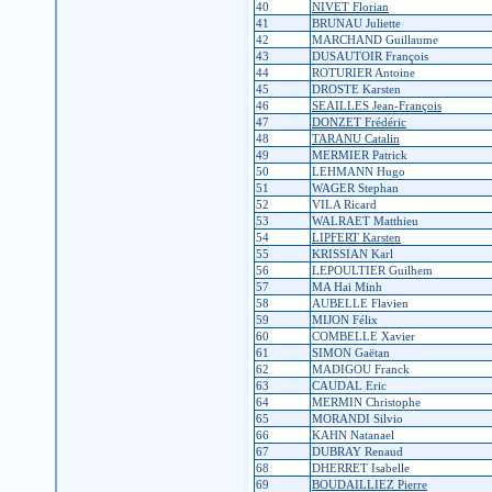
40
NIVET Florian
41
BRUNAU Juliette
42
MARCHAND Guillaume
43
DUSAUTOIR François
44
ROTURIER Antoine
45
DROSTE Karsten
46
SEAILLES Jean-François
47
DONZET Frédéric
48
TARANU Catalin
49
MERMIER Patrick
50
LEHMANN Hugo
51
WAGER Stephan
52
VILA Ricard
53
WALRAET Matthieu
54
LIPFERT Karsten
55
KRISSIAN Karl
56
LEPOULTIER Guilhem
57
MA Hai Minh
58
AUBELLE Flavien
59
MIJON Félix
60
COMBELLE Xavier
61
SIMON Gaëtan
62
MADIGOU Franck
63
CAUDAL Eric
64
MERMIN Christophe
65
MORANDI Silvio
66
KAHN Natanael
67
DUBRAY Renaud
68
DHERRET Isabelle
69
BOUDAILLIEZ Pierre