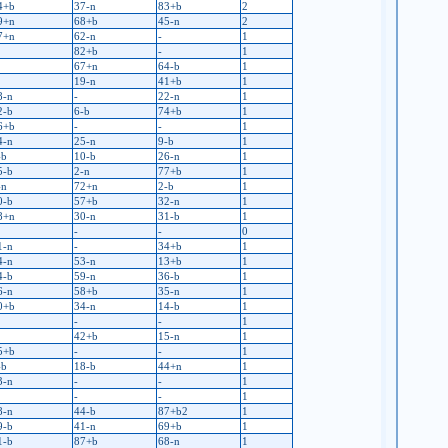
4+b
37-n
83+b
2
9+n
68+b
45-n
2
7+n
62-n
-
1
82+b
-
1
67+n
64-b
1
19-n
41+b
1
8-n
-
22-n
1
2-b
6-b
74+b
1
6+b
-
-
1
4-n
25-n
9-b
1
-b
10-b
26-n
1
5-b
2-n
77+b
1
-n
72+n
2-b
1
0-b
57+b
32-n
1
8+n
30-n
31-b
1
-
-
0
1-n
-
34+b
1
4-n
53-n
13+b
1
4-b
59-n
36-b
1
6-n
58+b
35-n
1
0+b
34-n
14-b
1
-
-
1
42+b
15-n
1
5+b
-
-
1
-b
18-b
44+n
1
3-n
-
-
1
-
-
1
8-n
44-b
87+b2
1
9-b
41-n
69+b
1
1-b
87+b
68-n
1