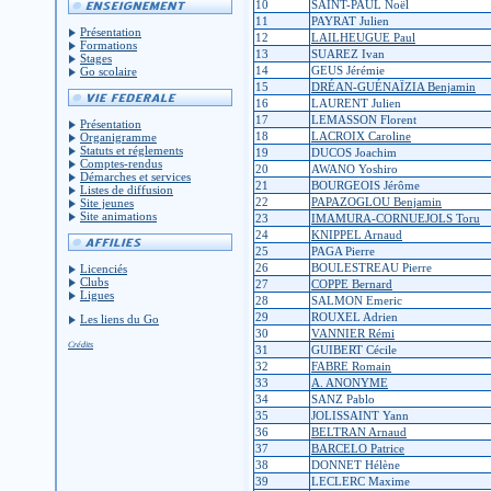
10
SAINT-PAUL Noël
11
PAYRAT Julien
Présentation
12
LAILHEUGUE Paul
Formations
13
SUAREZ Ivan
Stages
14
GEUS Jérémie
Go scolaire
15
DRÉAN-GUÉNAÏZIA Benjamin
16
LAURENT Julien
17
LEMASSON Florent
Présentation
18
LACROIX Caroline
Organigramme
Statuts et réglements
19
DUCOS Joachim
Comptes-rendus
20
AWANO Yoshiro
Démarches et services
21
BOURGEOIS Jérôme
Listes de diffusion
22
PAPAZOGLOU Benjamin
Site jeunes
Site animations
23
IMAMURA-CORNUEJOLS Toru
24
KNIPPEL Arnaud
25
PAGA Pierre
26
BOULESTREAU Pierre
Licenciés
Clubs
27
COPPE Bernard
Ligues
28
SALMON Emeric
29
ROUXEL Adrien
Les liens du Go
30
VANNIER Rémi
Crédits
31
GUIBERT Cécile
32
FABRE Romain
33
A. ANONYME
34
SANZ Pablo
35
JOLISSAINT Yann
36
BELTRAN Arnaud
37
BARCELO Patrice
38
DONNET Hélène
39
LECLERC Maxime