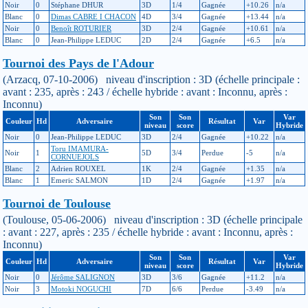
Noir
0
Stéphane DHUR
3D
1/4
Gagnée
+10.26
n/a
Blanc
0
Dimas CABRE I CHACON
4D
3/4
Gagnée
+13.44
n/a
Noir
0
Benoît ROTURIER
3D
2/4
Gagnée
+10.61
n/a
Blanc
0
Jean-Philippe LEDUC
2D
2/4
Gagnée
+6.5
n/a
Tournoi des Pays de l'Adour
(Arzacq, 07-10-2006) niveau d'inscription : 3D (échelle principale :
avant : 235, après : 243 / échelle hybride : avant : Inconnu, après :
Inconnu)
Son
Son
Var
Couleur
Hd
Adversaire
Résultat
Var
niveau
score
Hybride
Noir
0
Jean-Philippe LEDUC
3D
2/4
Gagnée
+10.22
n/a
Toru IMAMURA-
Noir
1
5D
3/4
Perdue
-5
n/a
CORNUEJOLS
Blanc
2
Adrien ROUXEL
1K
2/4
Gagnée
+1.35
n/a
Blanc
1
Emeric SALMON
1D
2/4
Gagnée
+1.97
n/a
Tournoi de Toulouse
(Toulouse, 05-06-2006) niveau d'inscription : 3D (échelle principale
: avant : 227, après : 235 / échelle hybride : avant : Inconnu, après :
Inconnu)
Son
Son
Var
Couleur
Hd
Adversaire
Résultat
Var
niveau
score
Hybride
Noir
0
Jérôme SALIGNON
3D
3/6
Gagnée
+11.2
n/a
Noir
3
Motoki NOGUCHI
7D
6/6
Perdue
-3.49
n/a