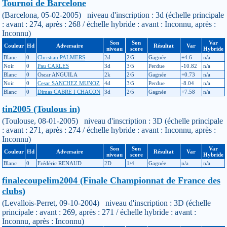
Tournoi de Barcelone
(Barcelona, 05-02-2005) niveau d'inscription : 3d (échelle principale
: avant : 274, après : 268 / échelle hybride : avant : Inconnu, après :
Inconnu)
Son
Son
Var
Couleur
Hd
Adversaire
Résultat
Var
niveau
score
Hybride
Blanc
0
Christian PALMERS
2d
2/5
Gagnée
+4.6
n/a
Noir
0
Pau CARLES
3d
3/5
Perdue
-10.82
n/a
Blanc
0
Oscar ANGUILA
2k
2/5
Gagnée
+0.73
n/a
Noir
0
Cesar SANCHEZ MUNOZ
4d
3/5
Perdue
-8.04
n/a
Blanc
0
Dimas CABRE I CHACON
3d
2/5
Gagnée
+7.58
n/a
tin2005 (Toulous in)
(Toulouse, 08-01-2005) niveau d'inscription : 3D (échelle principale
: avant : 271, après : 274 / échelle hybride : avant : Inconnu, après :
Inconnu)
Son
Son
Var
Couleur
Hd
Adversaire
Résultat
Var
niveau
score
Hybride
Blanc
0
Frédéric RENAUD
2D
1/4
Gagnée
n/a
n/a
finalecoupelim2004 (Finale Championnat de France des
clubs)
(Levallois-Perret, 09-10-2004) niveau d'inscription : 3D (échelle
principale : avant : 269, après : 271 / échelle hybride : avant :
Inconnu, après : Inconnu)