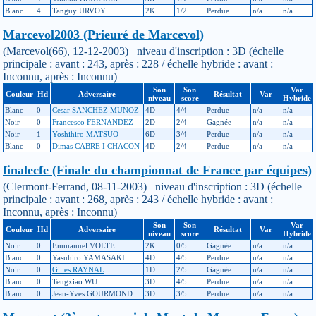
Blanc
4
Tanguy URVOY
2K
1/2
Perdue
n/a
n/a
Marcevol2003 (Prieuré de Marcevol)
(Marcevol(66), 12-12-2003) niveau d'inscription : 3D (échelle
principale : avant : 243, après : 228 / échelle hybride : avant :
Inconnu, après : Inconnu)
Son
Son
Var
Couleur
Hd
Adversaire
Résultat
Var
niveau
score
Hybride
Blanc
0
Cesar SANCHEZ MUNOZ
4D
4/4
Perdue
n/a
n/a
Noir
0
Francesco FERNANDEZ
2D
2/4
Gagnée
n/a
n/a
Noir
1
Yoshihiro MATSUO
6D
3/4
Perdue
n/a
n/a
Blanc
0
Dimas CABRE I CHACON
4D
2/4
Perdue
n/a
n/a
finalecfe (Finale du championnat de France par équipes)
(Clermont-Ferrand, 08-11-2003) niveau d'inscription : 3D (échelle
principale : avant : 268, après : 243 / échelle hybride : avant :
Inconnu, après : Inconnu)
Son
Son
Var
Couleur
Hd
Adversaire
Résultat
Var
niveau
score
Hybride
Noir
0
Emmanuel VOLTE
2K
0/5
Gagnée
n/a
n/a
Blanc
0
Yasuhiro YAMASAKI
4D
4/5
Perdue
n/a
n/a
Noir
0
Gilles RAYNAL
1D
2/5
Gagnée
n/a
n/a
Blanc
0
Tengxiao WU
3D
4/5
Perdue
n/a
n/a
Blanc
0
Jean-Yves GOURMOND
3D
3/5
Perdue
n/a
n/a