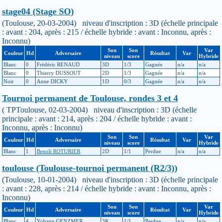
stage04 (Stage SO)
(Toulouse, 20-03-2004) niveau d'inscription : 3D (échelle principale
: avant : 204, après : 215 / échelle hybride : avant : Inconnu, après :
Inconnu)
Son
Son
Var
Couleur
Hd
Adversaire
Résultat
Var
niveau
score
Hybride
Blanc
0
Frédéric RENAUD
3D
1/3
Gagnée
n/a
n/a
Blanc
0
Thierry DUSSOUT
2D
1/3
Gagnée
n/a
n/a
Noir
0
Anne DICKY
1D
0/3
Gagnée
n/a
n/a
Tournoi permanent de Toulouse, rondes 3 et 4
( TPToulouse, 02-03-2004) niveau d'inscription : 3D (échelle
principale : avant : 214, après : 204 / échelle hybride : avant :
Inconnu, après : Inconnu)
Son
Son
Var
Couleur
Hd
Adversaire
Résultat
Var
niveau
score
Hybride
Blanc
1
Benoît ROTURIER
2D
1/1
Perdue
n/a
n/a
toulouse (Toulouse-tournoi permanent (R2/3))
(Toulouse, 10-01-2004) niveau d'inscription : 3D (échelle principale
: avant : 228, après : 214 / échelle hybride : avant : Inconnu, après :
Inconnu)
Son
Son
Var
Couleur
Hd
Adversaire
Résultat
Var
niveau
score
Hybride
Blanc
4
Yohann GENZMER
3K
1/1
Perdue
n/a
n/a