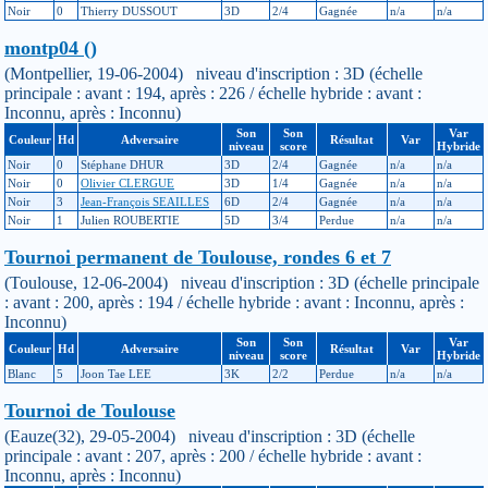
Noir
0
Thierry DUSSOUT
3D
2/4
Gagnée
n/a
n/a
montp04 ()
(Montpellier, 19-06-2004) niveau d'inscription : 3D (échelle
principale : avant : 194, après : 226 / échelle hybride : avant :
Inconnu, après : Inconnu)
Son
Son
Var
Couleur
Hd
Adversaire
Résultat
Var
niveau
score
Hybride
Noir
0
Stéphane DHUR
3D
2/4
Gagnée
n/a
n/a
Noir
0
Olivier CLERGUE
3D
1/4
Gagnée
n/a
n/a
Noir
3
Jean-François SEAILLES
6D
2/4
Gagnée
n/a
n/a
Noir
1
Julien ROUBERTIE
5D
3/4
Perdue
n/a
n/a
Tournoi permanent de Toulouse, rondes 6 et 7
(Toulouse, 12-06-2004) niveau d'inscription : 3D (échelle principale
: avant : 200, après : 194 / échelle hybride : avant : Inconnu, après :
Inconnu)
Son
Son
Var
Couleur
Hd
Adversaire
Résultat
Var
niveau
score
Hybride
Blanc
5
Joon Tae LEE
3K
2/2
Perdue
n/a
n/a
Tournoi de Toulouse
(Eauze(32), 29-05-2004) niveau d'inscription : 3D (échelle
principale : avant : 207, après : 200 / échelle hybride : avant :
Inconnu, après : Inconnu)