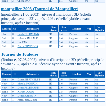
Blanc
3
Cheng PAN
1K
0/1
Gagnée
n/a
n/a
montpellier 2003 (Tournoi de Montpellier)
(montpellier, 21-06-2003) niveau d'inscription : 3D (échelle
principale : avant : 231, après : 246 / échelle hybride : avant :
Inconnu, après : Inconnu)
Son
Son
Var
Couleur
Hd
Adversaire
Résultat
Var
niveau
score
Hybride
Blanc
0
Denis FELDMANN
3D
2/4
Perdue
n/a
n/a
Noir
0
Frédéric RENAUD
3D
2/4
Gagnée
n/a
n/a
Noir
4
Hui FAN
7D
3/4
Gagnée
n/a
n/a
Noir
0
Pierre POMPIDOR
1D
3/4
Gagnée
n/a
n/a
Tournoi de Toulouse
(Toulouse, 07-06-2003) niveau d'inscription : 3D (échelle principale
: avant : 252, après : 231 / échelle hybride : avant : Inconnu, après :
Inconnu)
Son
Son
Var
Couleur
Hd
Adversaire
Résultat
Var
niveau
score
Hybride
Blanc
0
Daniel BERTHELET
2D
2/6
Perdue
n/a
n/a
Noir
3
Motoki NOGUCHI
6D
5/6
Perdue
n/a
n/a
Noir
0
Denis FELDMANN
3D
3/6
Gagnée
n/a
n/a
Blanc
0
Xavier LUGOL
4D
3/5
Perdue
n/a
n/a
Noir
0
Denis HANOTIN
2D
2/6
Gagnée
n/a
n/a
Blanc
1
Pascal FRIGGERI
1D
3/6
Perdue
n/a
n/a