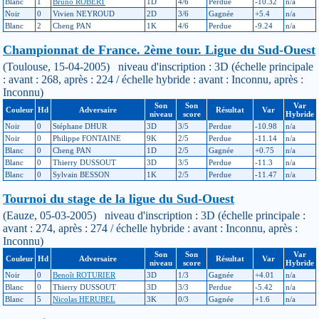
Blanc
1
Bruno ROBERT
1D
4/6
Perdue
-10.32
n/a
Noir
0
Vivien NEYROUD
2D
3/6
Gagnée
+5.4
n/a
Blanc
2
Cheng PAN
1K
4/6
Perdue
-9.24
n/a
Championnat de France. 2ème tour. Ligue du Sud-Ouest
(Toulouse, 15-04-2005) niveau d'inscription : 3D (échelle principale
: avant : 268, après : 224 / échelle hybride : avant : Inconnu, après :
Inconnu)
Son
Son
Var
Couleur
Hd
Adversaire
Résultat
Var
niveau
score
Hybride
Noir
0
Stéphane DHUR
3D
3/5
Perdue
-10.98
n/a
Noir
0
Philippe FONTAINE
9K
2/5
Perdue
-11.14
n/a
Blanc
0
Cheng PAN
1D
2/5
Gagnée
+0.75
n/a
Blanc
0
Thierry DUSSOUT
3D
3/5
Perdue
-11.3
n/a
Blanc
0
Sylvain BESSON
1K
2/5
Perdue
-11.47
n/a
Tournoi du stage de la ligue du Sud-Ouest
(Eauze, 05-03-2005) niveau d'inscription : 3D (échelle principale :
avant : 274, après : 274 / échelle hybride : avant : Inconnu, après :
Inconnu)
Son
Son
Var
Couleur
Hd
Adversaire
Résultat
Var
niveau
score
Hybride
Noir
0
Benoît ROTURIER
3D
1/3
Gagnée
+4.01
n/a
Blanc
0
Thierry DUSSOUT
3D
3/3
Perdue
-5.42
n/a
Blanc
5
Nicolas HERUBEL
3K
0/3
Gagnée
+1.6
n/a