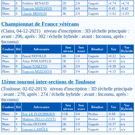
Blanc
0
Frédéric RENAUD
2D
2/4
Gagnée
+4.74
+4.74
Blanc
0
François MIZESSYN
3D
4/4
Perdue
-9.45
-9.42
Blanc
0
Claude BRISSON
3K
2/4
Gagnée
+2.02
+2.03
Championnat de France vétérans
(Claira, 04-12-2021) niveau d'inscription : 3D (échelle principale :
avant : 296, après : 302 / échelle hybride : avant : Inconnu, après :
Inconnu)
Son
Son
Var
Couleur
Hd
Adversaire
Résultat
Var
niveau
score
Hybride
Noir
0
Pascal FAYOLLE
4K
1/4
Gagnée
+0.22
n/a
Blanc
0
Alain PINKASFELD
2K
1/2
Gagnée
+0.35
n/a
Blanc
0
Daniel TOSETTO
2K
2/4
Gagnée
+0.39
n/a
Blanc
0
François MIZESSYN
3D
3/4
Gagnée
+4.13
n/a
11ème tournoi inter-sections de Toulouse
(Toulouse, 02-02-2013) niveau d'inscription : 3D (échelle principale
: avant : 278, après : 274 / échelle hybride : avant : Inconnu, après :
Inconnu)
Son
Son
Var
Couleur
Hd
Adversaire
Résultat
Var
niveau
score
Hybride
Blanc
9
Eric LE FLOCHMOEN
11K
3/4
Perdue
-0.08
n/a
Noir
0
Mathieu DELLI-ZOTTI
3D
3/4
Perdue
-5.01
n/a
Blanc
1
Nicolas DUCOIN
2K
1/3
Gagnée
+0.37
n/a
Blanc
2
Laurent LAMÔLE
4K
1/4
Gagnée
+0.17
n/a