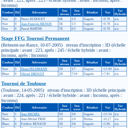
: avant : 221, après : 223 / échelle hybride : avant : Inconnu, après :
Inconnu)
Son
Son
Var
Couleur
Hd
Adversaire
Résultat
Var
niveau
score
Hybride
Noir
0
Pierre DUDOUET
4K
2/3
Gagnée
+0.78
n/a
Noir
0
Jean-François MENON
5K
1/3
Gagnée
+0.78
n/a
Noir
0
Pascal BARTHE
7K
0/3
Gagnée
+0.78
n/a
Stage FFG Tournoi Permanent
(Belmont-sur-Rance, 10-07-2005) niveau d'inscription : 3D (échelle
principale : avant : 223, après : 245 / échelle hybride : avant :
Inconnu, après : Inconnu)
Son
Son
Var
Couleur
Hd
Adversaire
Résultat
Var
niveau
score
Hybride
Noir
0
Denis FELDMANN
3D
3/7
Gagnée
+13.99
n/a
Blanc
0
Olivier DROUOT
2D
7/10
Gagnée
+7.81
n/a
Tournoi de Toulouse
(Toulouse, 14-05-2005) niveau d'inscription : 3D (échelle principale
: avant : 224, après : 221 / échelle hybride : avant : Inconnu, après :
Inconnu)
Son
Son
Var
Couleur
Hd
Adversaire
Résultat
Var
niveau
score
Hybride
Noir
1
Jean MICHEL
5D
3/6
Gagnée
+15.54
n/a
Blanc
1
Jean-Michel FRAY
1D
2/4
Perdue
-10.27
n/a
Blanc
0
Frédéric RENAUD
3D
3/6
Gagnée
+5.96
n/a