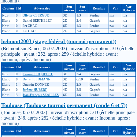
Inconnu)
Son
Son
Var
Couleur
Hd
Adversaire
Résultat
Var
niveau
score
Hybride
Noir
0
Olivier CLERGUE
3D
1/3
Perdue
n/a
n/a
Blanc
0
Daniel BERTHELET
2D
2/4
Gagnée
n/a
n/a
Noir
0
Pei ZHAO
6D
1/3
Perdue
n/a
n/a
Blanc
0
Lei GAO
2D
2/4
Gagnée
n/a
n/a
belmont2003 (stage fédéral (tournoi permanent))
(Belmont-sur-Rance, 06-07-2003) niveau d'inscription : 3D (échelle
principale : avant : 252, après : 259 / échelle hybride : avant :
Inconnu, après : Inconnu)
Son
Son
Var
Couleur
Hd
Adversaire
Résultat
Var
niveau
score
Hybride
Noir
0
Laurent COQUELET
3D
2/4
Gagnée
n/a
n/a
Blanc
0
Denis FELDMANN
3D
6/10
Perdue
n/a
n/a
Blanc
1
Quentin DONNER
2D
2/5
Gagnée
n/a
n/a
Blanc
0
Jérôme HUBERT
4D
2/5
Gagnée
n/a
n/a
Noir
3
Jean-François SEAILLES
6D
4/6
Perdue
n/a
n/a
Toulouse (Toulouse tournoi permanent (ronde 6 et 7))
(Toulouse, 05-07-2003) niveau d'inscription : 3D (échelle principale
: avant : 246, après : 252 / échelle hybride : avant : Inconnu, après :
Inconnu)
Son
Son
Var
Couleur
Hd
Adversaire
Résultat
Var
niveau
score
Hybride