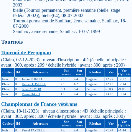
2003
bielle (Tournoi permanent, première semaine (bielle, stage
fédéral 2002)), bielle(64), 08-07-2002
Tournoi permanent de Sanilhac, 2eme semaine, Sanilhac, 16-
07-2000
Sanilhac, 2eme semaine, Sanilhac, 10-07-1999
Tournois
Tournoi de Perpignan
(Claira, 02-12-2023) niveau d'inscription : 4D (échelle principale :
avant : 300, après : 299 / échelle hybride : avant : 300, après : 299)
Son
Son
Var
Couleur
Hd
Adversaire
Résultat
Var
niveau
score
Hybride
Noir
0
Johan RONCO
2K
2/4
Gagnée
+2.77
+2.77
Blanc
0
Daniel TOSETTO
2K
1/2
Gagnée
+2.13
+2.14
Blanc
0
Solal ZEMOR
3D
3/4
Perdue
-9.03
-9.03
Noir
0
Pierre HARD
1K
2/4
Gagnée
+3.08
+3.24
Championnat de France vétérans
(Claira, 18-11-2023) niveau d'inscription : 4D (échelle principale :
avant : 302, après : 300 / échelle hybride : avant : 302, après : 300)
Son
Son
Var
Couleur
Hd
Adversaire
Résultat
Var
niveau
score
Hybride
Noir
0
Pascal FAYOLLE
4K
2/4
Gagnée
+1.44
+1.44