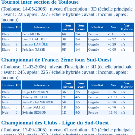
Tournoi inter section de Toulouse
(Toulouse, 14-05-2006) niveau d'inscription : 3D (échelle principale
: avant : 225, après : 227 / échelle hybride : avant : Inconnu, après :
Inconnu)
Son
Son
Var
Couleur
Hd
Adversaire
Résultat
Var
niveau
score
Hybride
Blanc
8
Félix MIJON
6K
2/4
Perdue
-1.16
n/a
Blanc
5
Benoît GAUDOU
3K
2/4
Gagnée
+2.92
n/a
Blanc
9
Laurent LAMÔLE
8K
0/4
Gagnée
+0.29
n/a
Blanc
8
Frédéric NASSE
6K
1/4
Gagnée
+0.08
n/a
Championnat de France. 2ème tour. Sud-Ouest
(Toulouse, 11-03-2006) niveau d'inscription : 3D (échelle principale
: avant : 245, après : 225 / échelle hybride : avant : Inconnu, après :
Inconnu)
Son
Son
Var
Couleur
Hd
Adversaire
Résultat
Var
niveau
score
Hybride
Blanc
0
Hugo LEHMANN
3K
2/5
Gagnée
+0.76
n/a
Blanc
0
Thierry DUSSOUT
2D
4/5
Perdue
-11.31
n/a
Noir
0
Jean-Michel WIOREK
5K
1/5
Gagnée
+0.76
n/a
Blanc
0
Amine BACHRI
1K
3/5
Gagnée
+0.76
n/a
Noir
0
Sylvain BESSON
1D
4/5
Perdue
-11.46
n/a
Championnat des Clubs - Ligue du Sud-Ouest
(Toulouse, 17-09-2005) niveau d'inscription : 3D (échelle principale