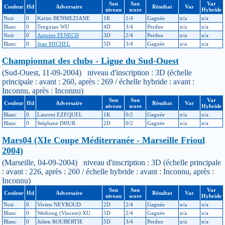
Son
Son
Var
Couleur
Hd
Adversaire
Résultat
Var
niveau
score
Hybride
Noir
0
Karim BENMEZIANE
1K
1/4
Gagnée
n/a
n/a
Blanc
0
Tengxiao WU
4D
3/4
Perdue
n/a
n/a
Noir
0
Antoine FENECH
3D
2/4
Perdue
n/a
n/a
Blanc
0
Jean MICHEL
5D
3/4
Gagnée
n/a
n/a
Championnat des clubs - Ligue du Sud-Ouest
(Sud-Ouest, 11-09-2004) niveau d'inscription : 3D (échelle
principale : avant : 260, après : 269 / échelle hybride : avant :
Inconnu, après : Inconnu)
Son
Son
Var
Couleur
Hd
Adversaire
Résultat
Var
niveau
score
Hybride
Blanc
0
Laurent EZEQUEL
1K
0/2
Gagnée
n/a
n/a
Blanc
0
Stéphane DHUR
2D
0/2
Gagnée
n/a
n/a
Mars04 (XIe Coupe Méditerranée - Marseille Frioul
2004)
(Marseille, 04-09-2004) niveau d'inscription : 3D (échelle principale
: avant : 226, après : 260 / échelle hybride : avant : Inconnu, après :
Inconnu)
Son
Son
Var
Couleur
Hd
Adversaire
Résultat
Var
niveau
score
Hybride
Noir
0
Vivien NEYROUD
2D
2/4
Gagnée
n/a
n/a
Blanc
0
Weihong (Vincent) XU
5D
2/4
Gagnée
n/a
n/a
Blanc
0
Julien ROUBERTIE
5D
3/4
Perdue
n/a
n/a