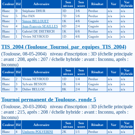
Son
Son
Var
Couleur
Hd
Adversaire
Résultat
Var
niveau
score
Hybride
Blanc
0
Stéphane DHUR
3D
3/6
Perdue
n/a
n/a
Noir
5
Hui FAN
7D
5/6
Perdue
n/a
n/a
Blanc
1
Simon BILLOUET
1K
4/6
Gagnée
n/a
n/a
Noir
4
Jean-François SEAILLES
6D
2/4
Gagnée
n/a
n/a
Blanc
1
Gabriel DE DIETRICH
1K
6/6
Perdue
n/a
n/a
Blanc
1
Vivien NEYROUD
1D
4/6
Gagnée
n/a
n/a
TIS_2004 (Toulouse_Tournoi_par_equipes_TIS_2004)
(Toulouse, 08-05-2004) niveau d'inscription : 3D (échelle principale
: avant : 208, après : 207 / échelle hybride : avant : Inconnu, après :
Inconnu)
Son
Son
Var
Couleur
Hd
Adversaire
Résultat
Var
niveau
score
Hybride
Blanc
2
Vivien NEYROUD
1D
1/4
Perdue
n/a
n/a
Blanc
3
Sylvain BESSON
1K
1/4
Gagnée
n/a
n/a
Blanc
9
Didier BELLOC
8K
2/4
Perdue
n/a
n/a
Tournoi permanent de Toulouse, ronde 5
(Toulouse, 20-03-2004) niveau d'inscription : 3D (échelle principale
: avant : 215, après : 208 / échelle hybride : avant : Inconnu, après :
Inconnu)
Son
Son
Var
Couleur
Hd
Adversaire
Résultat
Var
niveau
score
Hybride
Blanc
4
Umberto POLVERINI
2K
1/1
Perdue
n/a
n/a