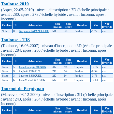
Toulouse 2010
(Aspet, 22-05-2010) niveau d'inscription : 3D (échelle principale :
avant : 280, après : 278 / échelle hybride : avant : Inconnu, après :
Inconnu)
Son
Son
Var
Couleur
Hd
Adversaire
Résultat
Var
niveau
score
Hybride
Noir
0
Benjamin PAPAZOGLOU
5D
5/6
Perdue
-1.77
n/a
Toulouse - TIS
(Toulouse, 16-06-2007) niveau d'inscription : 3D (échelle principale
: avant : 284, après : 280 / échelle hybride : avant : Inconnu, après :
Inconnu)
Son
Son
Var
Couleur
Hd
Adversaire
Résultat
Var
niveau
score
Hybride
Blanc
5
Jean-François MENON
4K
2/4
Gagnée
+0.36
n/a
Blanc
9
Raphaël CHAPUT
7K
3/4
Perdue
-0.54
n/a
Blanc
3
Laurent EZEQUEL
2K
2/4
Perdue
-3.76
n/a
Blanc
6
Jean-Michel WIOREK
5K
1/4
Gagnée
+0.14
n/a
Tournoi de Perpignan
(Marcevol, 03-12-2006) niveau d'inscription : 3D (échelle principale
: avant : 243, après : 284 / échelle hybride : avant : Inconnu, après :
Inconnu)
Son
Son
Var
Couleur
Hd
Adversaire
Résultat
Var
niveau
score
Hybride