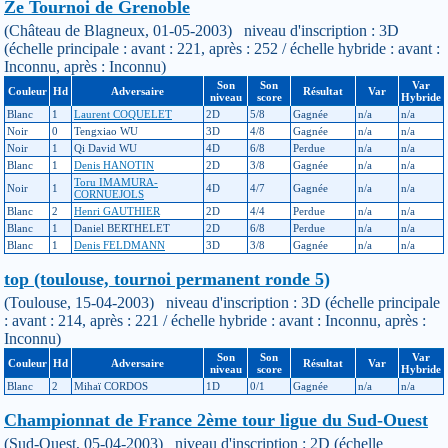
Ze Tournoi de Grenoble
(Château de Blagneux, 01-05-2003) niveau d'inscription : 3D
(échelle principale : avant : 221, après : 252 / échelle hybride : avant :
Inconnu, après : Inconnu)
Son
Son
Var
Couleur
Hd
Adversaire
Résultat
Var
niveau
score
Hybride
Blanc
1
Laurent COQUELET
2D
5/8
Gagnée
n/a
n/a
Noir
0
Tengxiao WU
3D
4/8
Gagnée
n/a
n/a
Noir
1
Qi David WU
4D
6/8
Perdue
n/a
n/a
Blanc
1
Denis HANOTIN
2D
3/8
Gagnée
n/a
n/a
Toru IMAMURA-
Noir
1
4D
4/7
Gagnée
n/a
n/a
CORNUEJOLS
Blanc
2
Henri GAUTHIER
2D
4/4
Perdue
n/a
n/a
Blanc
1
Daniel BERTHELET
2D
6/8
Perdue
n/a
n/a
Blanc
1
Denis FELDMANN
3D
3/8
Gagnée
n/a
n/a
top (toulouse, tournoi permanent ronde 5)
(Toulouse, 15-04-2003) niveau d'inscription : 3D (échelle principale
: avant : 214, après : 221 / échelle hybride : avant : Inconnu, après :
Inconnu)
Son
Son
Var
Couleur
Hd
Adversaire
Résultat
Var
niveau
score
Hybride
Blanc
2
Mihaï CORDOS
1D
0/1
Gagnée
n/a
n/a
Championnat de France 2ème tour ligue du Sud-Ouest
(Sud-Ouest, 05-04-2003) niveau d'inscription : 2D (échelle