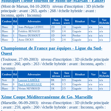
Mousquet (3ème tournoi de Mont-de-Marsan - Eauze)
(Mont de Marsan, 04-10-2003) niveau d'inscription : 3D (échelle
principale : avant : 263, après : 268 / échelle hybride : avant :
Inconnu, après : Inconnu)
Son
Son
Var
Couleur
Hd
Adversaire
Résultat
Var
niveau
score
Hybride
Blanc
0
Jean-Philippe LEDUC
2D
2/4
Gagnée
n/a
n/a
Blanc
0
Frédéric RENAUD
3D
1/4
Gagnée
n/a
n/a
Blanc
1
Thierry DUSSOUT
1D
4/4
Perdue
n/a
n/a
Blanc
1
Anne DICKY
1D
2/4
Gagnée
n/a
n/a
Championnat de France par équipes - Ligue du Sud-
Ouest
(Toulouse, 27-09-2003) niveau d'inscription : 3D (échelle principale
: avant : 260, après : 263 / échelle hybride : avant : Inconnu, après :
Inconnu)
Son
Son
Var
Couleur
Hd
Adversaire
Résultat
Var
niveau
score
Hybride
Noir
0
Laurent LAMÔLE
8K
0/3
Gagnée
n/a
n/a
Blanc
0
Paul LAILHEUGUE
4K
1/3
Gagnée
n/a
n/a
Blanc
0
Vivien NEYROUD
1K
2/3
Gagnée
n/a
n/a
Xème Coupe Méditerranéenne de Go, Marseille
(Marseille, 06-09-2003) niveau d'inscription : 3D (échelle principale
: avant : 259, après : 260 / échelle hybride : avant : Inconnu, après :