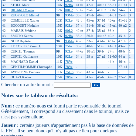
37
STOLL Marc
14K
92Bo
41+b
42-n
40+n1
38-n1
51+b1
3
38
DIGARD Martin
12K
00L2
50+n
35-b
41+b2
37+b1
34-n
3
39
RUOPPOLO Michel
9K
93Mo
33-n
47+b
46+n
34-b1
35+b
3
40
COMBELLE Xavier
12K
92Le
42-b
45+n
37-b1
43+n
41+b2
3
41
BOCQUET Nathalie
15K
92Le
37-n
51+b
38-n2
45+n1
40-n2
2
42
MARAIS Frédéric
13K
00L2
40+n
37+b
35-n1
36-b
-
2
43
EMOTO Kenzo
12K
92Bo
35-n
50-b
44+n2
40-b
45+b
2
44
NOIR Baptiste
9K
93Mo
46-b
33-n
43-b2
48+n
47+b
2
45
LE CORFEC Yannick
13K
75Ju
36-n
40-b
51+n
41-b1
43-n
1
46
CURTIL Thomas
9K
92Le
44+n
18-n1
39-b
27-n
48-b
1
47
CURTIL Guillaume
10K
92Le
34-b
39-n
27-n1
51+b3
44-n
1
48
MAGNARD Daniel
11K
78Ve
-
-
-
44-b
46+n
1
49
GENTILHOMME Christophe
10K
78Ve
-
-
-
-
27+n1
1
50
AVERSENG Frédéric
11K
75OB
38-b
43+n
34-b
-
-
1
51
OUAZI Karim
15K
78Ve
-
41-n
45-b
47-n3
37-n1
0
Chercher un autre tournoi :
Notes sur le tableau de résultats:
Num :
ce numéro nous est fourni par le responsable du tournoi.
Généralement, il correspond au classement dans le tournoi, mais ce
n'est pas systématique.
Joueur :
certains joueurs n'appartiennent pas à la base de données de
la FFG. Il se peut donc qu'il n'y ait pas de lien pour quelques