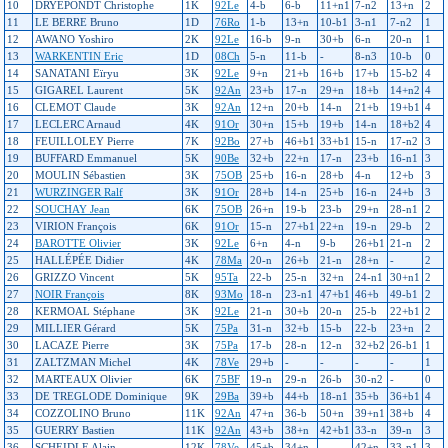
10
DRYEPONDT Christophe
1K
92Le
4-b
6-b
11+n1
7-n2
13+n
2
11
LE BERRE Bruno
1D
76Ro
1-b
13+n
10-b1
3-n1
7-n2
1
12
AWANO Yoshiro
2K
92Le
16-b
9-n
30+b
6-n
20-n
1
13
WARKENTIN Eric
1D
08Ch
5-n
11-b
-
8-n3
10-b
0
14
SANATANI Eïryu
3K
92Le
9+n
21+b
16+b
17+b
15-b2
4
15
GIGAREL Laurent
5K
92An
23+b
17-n
29+n
18+b
14+n2
4
16
CLEMOT Claude
3K
92An
12+n
20+b
14-n
21+b
19+b1
4
17
LECLERC Arnaud
4K
91Or
30+n
15+b
19+b
14-n
18+b2
4
18
FEUILLOLEY Pierre
7K
92Bo
27+b
46+b1
33+b1
15-n
17-n2
3
19
BUFFARD Emmanuel
5K
90Be
32+b
22+n
17-n
23+b
16-n1
3
20
MOULIN Sébastien
3K
75OB
25+b
16-n
28+b
4-n
12+b
3
21
WURZINGER Ralf
3K
91Or
28+b
14-n
25+b
16-n
24+b
3
22
SOUCHAY Jean
6K
75OB
26+n
19-b
23-b
29+n
28-n1
2
23
VIRION François
6K
91Or
15-n
27+b1
22+n
19-n
29-b
2
24
BAROTTE Olivier
3K
92Le
6+n
4-n
9-b
26+b1
21-n
2
25
HALLÉPÉE Didier
4K
78Ma
20-n
26+b
21-n
28+n
-
2
26
GRIZZO Vincent
5K
95Ta
22-b
25-n
32+n
24-n1
30+n1
2
27
NOIR François
8K
93Mo
18-n
23-n1
47+b1
46+b
49-b1
2
28
KERMOAL Stéphane
3K
92Le
21-n
30+b
20-n
25-b
22+b1
2
29
MILLIER Gérard
5K
75Pa
31-n
32+b
15-b
22-b
23+n
2
30
LACAZE Pierre
3K
75Pa
17-b
28-n
12-n
32+b2
26-b1
1
31
ZALTZMAN Michel
4K
78Ve
29+b
-
-
-
-
1
32
MARTEAUX Olivier
6K
75BF
19-n
29-n
26-b
30-n2
-
0
33
DE TREGLODE Dominique
9K
29Ba
39+b
44+b
18-n1
35+b
36+b1
4
34
COZZOLINO Bruno
11K
92An
47+n
36-b
50+n
39+n1
38+b
4
35
GUERRY Bastien
11K
92An
43+b
38+n
42+b1
33-n
39-n
3
36
SCHEIDLE Alain
12K
78Ve
45+b
34+n
-
42+n
33-n1
3