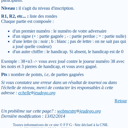
participants.
Niveau :
il s'agit du niveau d'inscription.
R1, R2, etc... :
liste des rondes
Chaque partie est composée :
d'un premier numéro : le numéro de votre adversaire
d'un signe (+ : partie gagnée ; - : partie perdue ; = : partie nulle)
d'une lettre (n : noir ; b : blanc ; pas de lettre : on ne sait pas qui
a joué quelle couleur)
d'un autre chiffre : le handicap. Si absent, le handicap est de 0
Exemple : 38+n3 -> vous avez joué contre le joueur numéro 38 avec
les noirs et 3 pierres de handicap, et vous avez gagné.
Pts :
nombre de points,
i.e
, de parties gagnées
Si vous constatez une erreur dans un résultat de tournoi ou dans
l'échelle de niveau, merci de contacter les responsables à cette
adresse :
echelle
jeudego.org
Retour
Un problème sur cette page? :
webmestre
jeudego.org
Dernière modification : 13/02/2014
Toutes informations de ce site © F F G - Site déclaré à la CNIL