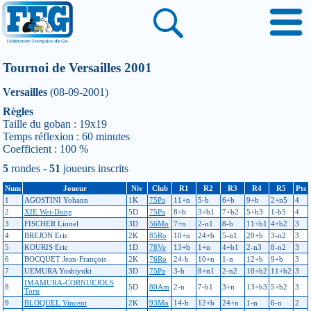
Tournoi de Versailles 2001
Versailles
(08-09-2001)
Règles
Taille du goban : 19x19
Temps réflexion : 60 minutes
Coefficient : 100 %
5
rondes -
51
joueurs inscrits
Num
Joueur
Niv
Club
R1
R2
R3
R4
R5
Pts
1
AGOSTINI Yohann
1K
75Pa
11+n
5-b
6+b
9+b
2+n5
4
2
XIE Wei-Dong
5D
75Pa
8+b
3+b1
7+b2
5+b3
1-b5
4
3
FISCHER Lionel
3D
56Mo
7+n
2-n1
8-b
11+b1
4+b2
3
4
BREJON Eric
2K
85Ro
10+n
24+b
5-n1
20+b
3-n2
3
5
KOURIS Eric
1D
78Ve
13+b
1+n
4+b1
2-n3
8-n2
3
6
BOCQUET Jean-François
2K
76Ro
24-b
10+n
1-n
12+b
9+b
3
7
UEMURA Yoshiyuki
3D
75Pa
3-b
8+n1
2-n2
10+b2
11+b2
3
IMAMURA-CORNUEJOLS
8
5D
80Am
2-n
7-b1
3+n
13+b3
5+b2
3
Toru
9
BLOQUEL Vincent
2K
93Mo
14-b
12+b
24+n
1-n
6-n
2