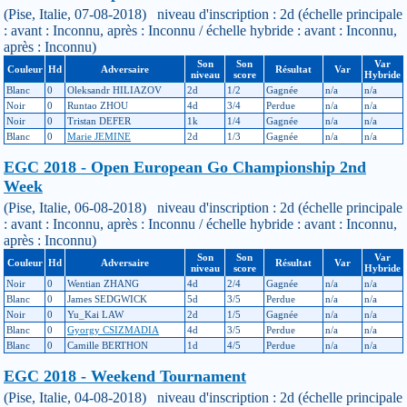
(Pise, Italie, 07-08-2018) niveau d'inscription : 2d (échelle principale
: avant : Inconnu, après : Inconnu / échelle hybride : avant : Inconnu,
après : Inconnu)
Son
Son
Var
Couleur
Hd
Adversaire
Résultat
Var
niveau
score
Hybride
Blanc
0
Oleksandr HILIAZOV
2d
1/2
Gagnée
n/a
n/a
Noir
0
Runtao ZHOU
4d
3/4
Perdue
n/a
n/a
Noir
0
Tristan DEFER
1k
1/4
Gagnée
n/a
n/a
Blanc
0
Marie JEMINE
2d
1/3
Gagnée
n/a
n/a
EGC 2018 - Open European Go Championship 2nd
Week
(Pise, Italie, 06-08-2018) niveau d'inscription : 2d (échelle principale
: avant : Inconnu, après : Inconnu / échelle hybride : avant : Inconnu,
après : Inconnu)
Son
Son
Var
Couleur
Hd
Adversaire
Résultat
Var
niveau
score
Hybride
Noir
0
Wentian ZHANG
4d
2/4
Gagnée
n/a
n/a
Blanc
0
James SEDGWICK
5d
3/5
Perdue
n/a
n/a
Noir
0
Yu_Kai LAW
2d
1/5
Gagnée
n/a
n/a
Blanc
0
Gyorgy CSIZMADIA
4d
3/5
Perdue
n/a
n/a
Blanc
0
Camille BERTHON
1d
4/5
Perdue
n/a
n/a
EGC 2018 - Weekend Tournament
(Pise, Italie, 04-08-2018) niveau d'inscription : 2d (échelle principale