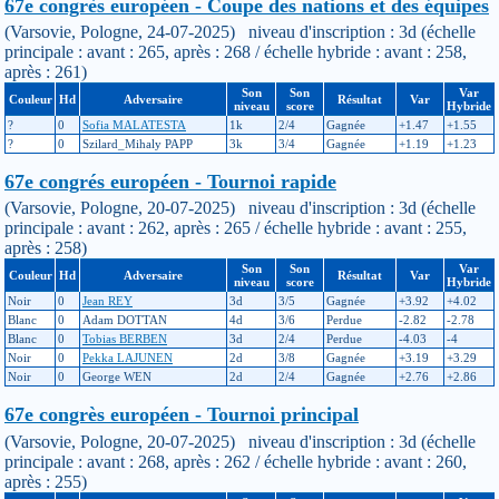
67e congrès européen - Coupe des nations et des équipes
(Varsovie, Pologne, 24-07-2025) niveau d'inscription : 3d (échelle
principale : avant : 265, après : 268 / échelle hybride : avant : 258,
après : 261)
Son
Son
Var
Couleur
Hd
Adversaire
Résultat
Var
niveau
score
Hybride
?
0
Sofia MALATESTA
1k
2/4
Gagnée
+1.47
+1.55
?
0
Szilard_Mihaly PAPP
3k
3/4
Gagnée
+1.19
+1.23
67e congrés européen - Tournoi rapide
(Varsovie, Pologne, 20-07-2025) niveau d'inscription : 3d (échelle
principale : avant : 262, après : 265 / échelle hybride : avant : 255,
après : 258)
Son
Son
Var
Couleur
Hd
Adversaire
Résultat
Var
niveau
score
Hybride
Noir
0
Jean REY
3d
3/5
Gagnée
+3.92
+4.02
Blanc
0
Adam DOTTAN
4d
3/6
Perdue
-2.82
-2.78
Blanc
0
Tobias BERBEN
3d
2/4
Perdue
-4.03
-4
Noir
0
Pekka LAJUNEN
2d
3/8
Gagnée
+3.19
+3.29
Noir
0
George WEN
2d
2/4
Gagnée
+2.76
+2.86
67e congrès européen - Tournoi principal
(Varsovie, Pologne, 20-07-2025) niveau d'inscription : 3d (échelle
principale : avant : 268, après : 262 / échelle hybride : avant : 260,
après : 255)