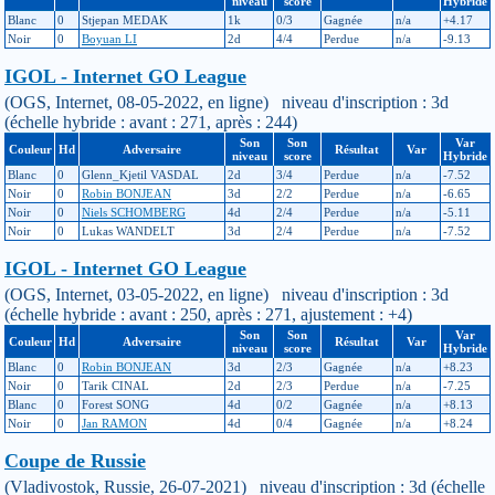
niveau
score
Hybride
Blanc
0
Stjepan MEDAK
1k
0/3
Gagnée
n/a
+4.17
Noir
0
Boyuan LI
2d
4/4
Perdue
n/a
-9.13
IGOL - Internet GO League
(OGS, Internet, 08-05-2022, en ligne) niveau d'inscription : 3d
(échelle hybride : avant : 271, après : 244)
Son
Son
Var
Couleur
Hd
Adversaire
Résultat
Var
niveau
score
Hybride
Blanc
0
Glenn_Kjetil VASDAL
2d
3/4
Perdue
n/a
-7.52
Noir
0
Robin BONJEAN
3d
2/2
Perdue
n/a
-6.65
Noir
0
Niels SCHOMBERG
4d
2/4
Perdue
n/a
-5.11
Noir
0
Lukas WANDELT
3d
2/4
Perdue
n/a
-7.52
IGOL - Internet GO League
(OGS, Internet, 03-05-2022, en ligne) niveau d'inscription : 3d
(échelle hybride : avant : 250, après : 271, ajustement : +4)
Son
Son
Var
Couleur
Hd
Adversaire
Résultat
Var
niveau
score
Hybride
Blanc
0
Robin BONJEAN
3d
2/3
Gagnée
n/a
+8.23
Noir
0
Tarik CINAL
2d
2/3
Perdue
n/a
-7.25
Blanc
0
Forest SONG
4d
0/2
Gagnée
n/a
+8.13
Noir
0
Jan RAMON
4d
0/4
Gagnée
n/a
+8.24
Coupe de Russie
(Vladivostok, Russie, 26-07-2021) niveau d'inscription : 3d (échelle