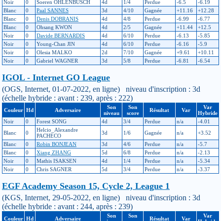
Noir
0
Soeren OHLENBUSCH
4d
1/4
Perdue
-6.5
-6.19
Blanc
0
Paal SANNES
3d
4/10
Gagnée
+11.16
+12.28
Blanc
0
Denis DOBRANIS
4d
4/8
Perdue
-6.99
-6.77
Blanc
0
Ohsang KWON
4d
2/5
Gagnée
+11.44
+12.5
Noir
0
Davide BERNARDIS
4d
6/10
Perdue
-6.13
-5.85
Noir
0
Young-Chan JIN
4d
6/10
Perdue
-6.16
-5.9
Noir
0
Olesia MALKO
2d
7/10
Gagnée
+9.61
+10.11
Noir
0
Gabriel WAGNER
3d
5/8
Perdue
-6.81
-6.54
IGOL - Internet GO League
(OGS, Internet, 01-07-2022, en ligne) niveau d'inscription : 3d
(échelle hybride : avant : 239, après : 222)
Son
Son
Var
Couleur
Hd
Adversaire
Résultat
Var
niveau
score
Hybride
Noir
0
Forest SONG
4d
3/4
Perdue
n/a
-4.01
Helcio_Alexandre
Blanc
0
3d
1/6
Gagnée
n/a
+3.52
PACHECO
Blanc
0
Robin BONJEAN
3d
4/6
Perdue
n/a
-5.7
Blanc
0
Xiang ZHANG
5d
6/8
Perdue
n/a
-2.13
Noir
0
Mathis ISAKSEN
4d
1/4
Perdue
n/a
-5.34
Noir
0
Chris SAGNER
5d
3/4
Perdue
n/a
-3.37
EGF Academy Season 15, Cycle 2, League 1
(KGS, Internet, 29-05-2022, en ligne) niveau d'inscription : 3d
(échelle hybride : avant : 244, après : 239)
Son
Son
Var
Couleur
Hd
Adversaire
Résultat
Var