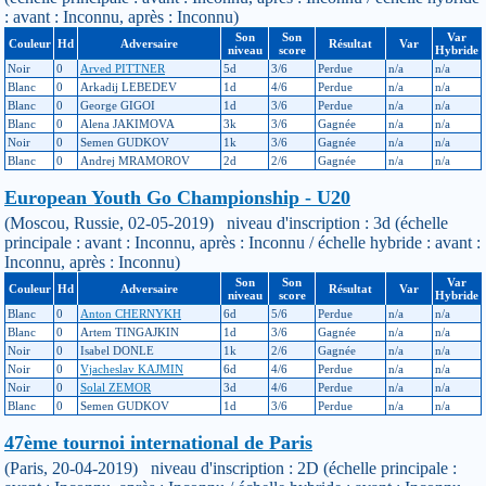
: avant : Inconnu, après : Inconnu)
Son
Son
Var
Couleur
Hd
Adversaire
Résultat
Var
niveau
score
Hybride
Noir
0
Arved PITTNER
5d
3/6
Perdue
n/a
n/a
Blanc
0
Arkadij LEBEDEV
1d
4/6
Perdue
n/a
n/a
Blanc
0
George GIGOI
1d
3/6
Perdue
n/a
n/a
Blanc
0
Alena JAKIMOVA
3k
3/6
Gagnée
n/a
n/a
Noir
0
Semen GUDKOV
1k
3/6
Gagnée
n/a
n/a
Blanc
0
Andrej MRAMOROV
2d
2/6
Gagnée
n/a
n/a
European Youth Go Championship - U20
(Moscou, Russie, 02-05-2019) niveau d'inscription : 3d (échelle
principale : avant : Inconnu, après : Inconnu / échelle hybride : avant :
Inconnu, après : Inconnu)
Son
Son
Var
Couleur
Hd
Adversaire
Résultat
Var
niveau
score
Hybride
Blanc
0
Anton CHERNYKH
6d
5/6
Perdue
n/a
n/a
Blanc
0
Artem TINGAJKIN
1d
3/6
Gagnée
n/a
n/a
Noir
0
Isabel DONLE
1k
2/6
Gagnée
n/a
n/a
Noir
0
Vjacheslav KAJMIN
6d
4/6
Perdue
n/a
n/a
Noir
0
Solal ZEMOR
3d
4/6
Perdue
n/a
n/a
Blanc
0
Semen GUDKOV
1d
3/6
Perdue
n/a
n/a
47ème tournoi international de Paris
(Paris, 20-04-2019) niveau d'inscription : 2D (échelle principale :