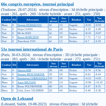
66e congrès européen, tournoi principal
(Toulouse, 28-07-2024) niveau d'inscription : 3d (échelle principale :
avant : 261, après : 260 / échelle hybride : avant : 251, après : 250)
Son
Son
Var
Couleur
Hd
Adversaire
Résultat
Var
niveau
score
Hybride
Blanc
0
Dragan DUBAKOVIC
3d
2/5
Gagnée
+8.92
+8.93
Noir
0
Zhijie LIANG
5d
4/8
Perdue
-4.59
-4.48
Noir
0
Mi-Ae HAN
3d
3/5
Gagnée
+8.45
+8.87
Blanc
0
Benoit ROBICHON
3d
3/8
Perdue
-7.72
-7.52
Noir
0
Xiaochuan YOU
4d
1/2
Perdue
-6.7
-6.59
51e tournoi international de Paris
(Paris, 30-03-2024) niveau d'inscription : 3D (échelle principale :
avant : 283, après : 261 / échelle hybride : avant : 272, après : 251)
Son
Son
Var
Couleur
Hd
Adversaire
Résultat
Var
niveau
score
Hybride
Noir
0
Warren AIM
3D
3/6
Perdue
-9.74
-9.56
Noir
0
Hassane BENCHABANE
2D
5/6
Perdue
-8.65
-8.44
Blanc
0
Dominique CORNUEJOLS
1D
3/6
Gagnée
+4.52
+4.81
Blanc
0
Amar MEZIANI
3D
2/4
Gagnée
+9.98
+10.45
Noir
0
Bruno POLTRONIERI
4D
2/6
Perdue
-8.47
-8.35
Blanc
0
Ufuk_Emre YILDIRIM
2D
4/6
Perdue
-9.49
-9.38
Open de Leksand
(Leksand, Suède, 19-08-2023) niveau d'inscription : 3d (échelle