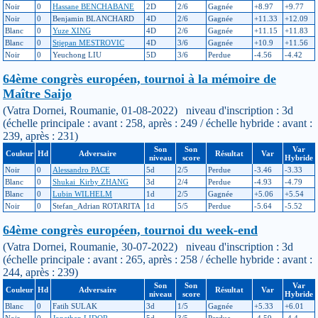
Noir
0
Hassane BENCHABANE
2D
2/6
Gagnée
+8.97
+9.77
Noir
0
Benjamin BLANCHARD
4D
2/6
Gagnée
+11.33
+12.09
Blanc
0
Yuze XING
4D
2/6
Gagnée
+11.15
+11.83
Blanc
0
Stjepan MESTROVIC
4D
3/6
Gagnée
+10.9
+11.56
Noir
0
Yeuchong LIU
5D
3/6
Perdue
-4.56
-4.42
64ème congrès européen, tournoi à la mémoire de
Maître Saijo
(Vatra Dornei, Roumanie, 01-08-2022) niveau d'inscription : 3d
(échelle principale : avant : 258, après : 249 / échelle hybride : avant :
239, après : 231)
Son
Son
Var
Couleur
Hd
Adversaire
Résultat
Var
niveau
score
Hybride
Noir
0
Alessandro PACE
5d
2/5
Perdue
-3.46
-3.33
Blanc
0
Shukai_Kirby ZHANG
3d
2/4
Perdue
-4.93
-4.79
Blanc
0
Lubin WILHELM
1d
2/5
Gagnée
+5.06
+5.54
Noir
0
Stefan_Adrian ROTARITA
1d
5/5
Perdue
-5.64
-5.52
64ème congrès européen, tournoi du week-end
(Vatra Dornei, Roumanie, 30-07-2022) niveau d'inscription : 3d
(échelle principale : avant : 265, après : 258 / échelle hybride : avant :
244, après : 239)
Son
Son
Var
Couleur
Hd
Adversaire
Résultat
Var
niveau
score
Hybride
Blanc
0
Fatih SULAK
3d
1/5
Gagnée
+5.33
+6.01
Noir
0
Jonathan LIDOR
5d
3/5
Perdue
-4.59
-4.4