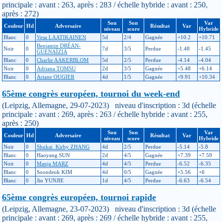
principale : avant : 263, après : 283 / échelle hybride : avant : 250,
après : 272)
Son
Son
Var
Couleur
Hd
Adversaire
Résultat
Var
niveau
score
Hybride
Blanc
0
Vesa LAATIKAINEN
5d
2/4
Gagnée
+10.2
+10.71
Benjamin DRÉAN-
Noir
0
7d
3/5
Perdue
-1.48
-1.45
GUÉNAÏZIA
Blanc
0
Charlie AAKERBLOM
5d
2/5
Perdue
-4.14
-4.04
Noir
0
Adriana TOMSU
2d
3/5
Gagnée
+5.48
+6.14
Blanc
0
Ariane OUGIER
4d
1/5
Gagnée
+9.91
+10.34
65ème congrès européen, tournoi du week-end
(Leipzig, Allemagne, 29-07-2023) niveau d'inscription : 3d (échelle
principale : avant : 269, après : 263 / échelle hybride : avant : 255,
après : 250)
Son
Son
Var
Couleur
Hd
Adversaire
Résultat
Var
niveau
score
Hybride
Noir
0
Shukai_Kirby ZHANG
4d
2/5
Perdue
-5.14
-5.8
Blanc
0
Haoyang SUN
2d
4/5
Gagnée
+7.39
+7.59
Noir
0
Manja MARZ
4d
4/5
Perdue
-6.52
-6.35
Blanc
0
Soondeuk KIM
4d
0/5
Gagnée
+5.56
+6
Blanc
0
Jin YUNJIE
1d
4/5
Perdue
-6.63
-6.54
65ème congrès européen, tournoi rapide
(Leipzig, Allemagne, 23-07-2023) niveau d'inscription : 3d (échelle
principale : avant : 269, après : 269 / échelle hybride : avant : 255,