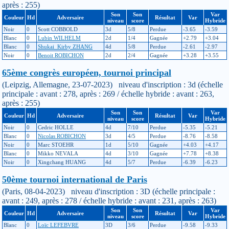
après : 255)
Son
Son
Var
Couleur
Hd
Adversaire
Résultat
Var
niveau
score
Hybride
Noir
0
Scott COBBOLD
3d
5/8
Perdue
-3.65
-3.59
Blanc
0
Lubin WILHELM
2d
1/4
Gagnée
+2.79
+3.04
Blanc
0
Shukai_Kirby ZHANG
4d
5/8
Perdue
-2.61
-2.97
Noir
0
Benoit ROBICHON
2d
2/4
Gagnée
+3.28
+3.55
65ème congrès européen, tournoi principal
(Leipzig, Allemagne, 23-07-2023) niveau d'inscription : 3d (échelle
principale : avant : 278, après : 269 / échelle hybride : avant : 263,
après : 255)
Son
Son
Var
Couleur
Hd
Adversaire
Résultat
Var
niveau
score
Hybride
Noir
0
Cedric HOLLE
4d
7/10
Perdue
-5.35
-5.21
Blanc
0
Nicolas ROBICHON
3d
4/5
Perdue
-8.76
-8.58
Noir
0
Marc STOEHR
1d
5/10
Gagnée
+4.03
+4.17
Blanc
0
Mikko NEVALA
4d
3/10
Gagnée
+7.78
+8.38
Noir
0
Xingchang HUANG
4d
5/7
Perdue
-6.39
-6.23
50ème tournoi international de Paris
(Paris, 08-04-2023) niveau d'inscription : 3D (échelle principale :
avant : 249, après : 278 / échelle hybride : avant : 231, après : 263)
Son
Son
Var
Couleur
Hd
Adversaire
Résultat
Var
niveau
score
Hybride
Blanc
0
Loïc LEFEBVRE
3D
3/6
Perdue
-9.58
-9.33