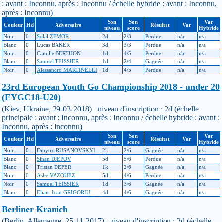
: avant : Inconnu, après : Inconnu / échelle hybride : avant : Inconnu,
après : Inconnu)
Son
Son
Var
Couleur
Hd
Adversaire
Résultat
Var
niveau
score
Hybride
Noir
0
Solal ZEMOR
2d
2/3
Perdue
n/a
n/a
Blanc
0
Lucas BAKER
3d
3/3
Perdue
n/a
n/a
Noir
0
Camille BERTHON
1d
4/5
Perdue
n/a
n/a
Blanc
0
Samuel TEISSIER
1d
2/4
Gagnée
n/a
n/a
Noir
0
Alessandro MARTINELLI
1d
4/5
Perdue
n/a
n/a
23rd European Youth Go Championship 2018 - under 20
(EYGC18-U20)
(Kiev, Ukraine, 29-03-2018) niveau d'inscription : 2d (échelle
principale : avant : Inconnu, après : Inconnu / échelle hybride : avant :
Inconnu, après : Inconnu)
Son
Son
Var
Couleur
Hd
Adversaire
Résultat
Var
niveau
score
Hybride
Noir
0
Dmytro RUSANOVSKYI
2k
2/6
Gagnée
n/a
n/a
Blanc
0
Sinan DJEPOV
5d
5/6
Perdue
n/a
n/a
Blanc
0
Tristan DEFER
1k
2/6
Gagnée
n/a
n/a
Noir
0
Ashe VAZQUEZ
5d
4/6
Perdue
n/a
n/a
Noir
0
Samuel TEISSIER
1d
3/6
Gagnée
n/a
n/a
Blanc
0
Elian_Ioan GRIGORIU
4d
4/6
Gagnée
n/a
n/a
Berliner Kranich
(Berlin, Allemagne, 25-11-2017) niveau d'inscription : 2d (échelle