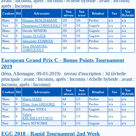
avant : Inconnu, après : Inconnu / échelle hybride : avant : Inconnu,
après : Inconnu)
Son
Son
Var
Couleur
Hd
Adversaire
Résultat
Var
niveau
score
Hybride
Blanc
0
Hassane BENCHABANE
2D
3/6
Perdue
n/a
n/a
Noir
0
Dominique CORNUEJOLS
1D
3/6
Gagnée
n/a
n/a
Blanc
0
Davide MINIERI
3D
2/5
Gagnée
n/a
n/a
Noir
0
Ariane OUGIER
3D
3/6
Gagnée
n/a
n/a
Blanc
0
Alexander EERBEEK
5D
2/6
Perdue
n/a
n/a
Toru IMAMURA-
Blanc
0
3D
3/6
Perdue
n/a
n/a
CORNUEJOLS
European Grand Prix C - Bonus Points Tournament
2019
(Iéna, Allemagne, 09-03-2019) niveau d'inscription : 3d (échelle
principale : avant : Inconnu, après : Inconnu / échelle hybride : avant :
Inconnu, après : Inconnu)
Son
Son
Var
Couleur
Hd
Adversaire
Résultat
Var
niveau
score
Hybride
Blanc
0
Manja MARZ
4d
2/5
Perdue
n/a
n/a
Blanc
0
Elian_Ioan GRIGORIU
5d
3/5
Perdue
n/a
n/a
Noir
0
Ruediger STOLL
1d
2/5
Gagnée
n/a
n/a
Valerii
Blanc
0
5d
2/5
Perdue
n/a
n/a
KRUSHELNYTSKYI
Noir
0
Janos NITSCHKE
2d
2/5
Gagnée
n/a
n/a
EGC 2018 - Rapid Tournament 2nd Week