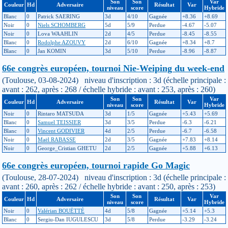
Son
Son
Var
Couleur
Hd
Adversaire
Résultat
Var
niveau
score
Hybride
Blanc
0
Patrick SAERING
3d
4/10
Gagnée
+8.36
+8.69
Noir
0
Niels SCHOMBERG
5d
5/9
Perdue
-4.67
-5.07
Noir
0
Lova WAAHLIN
2d
4/5
Perdue
-8.45
-8.55
Blanc
0
Rodolphe AZOUVY
2d
6/10
Gagnée
+8.34
+8.7
Blanc
0
Jan KOMIN
3d
5/10
Perdue
-8.96
-8.87
66e congrès européen, tournoi Nie-Weiping du week-end
(Toulouse, 03-08-2024) niveau d'inscription : 3d (échelle principale :
avant : 262, après : 268 / échelle hybride : avant : 253, après : 260)
Son
Son
Var
Couleur
Hd
Adversaire
Résultat
Var
niveau
score
Hybride
Noir
0
Rintaro MATSUDA
3d
1/5
Gagnée
+5.43
+5.69
Blanc
0
Samuel TEISSIER
3d
3/5
Perdue
-6.3
-6.21
Blanc
0
Vincent GODIVIER
4d
2/5
Perdue
-6.7
-6.58
Noir
0
Maël RABASSE
2d
3/5
Gagnée
+7.83
+8.14
Noir
0
George_Cristian GHETU
2d
2/5
Gagnée
+5.88
+6.13
66e congrès européen, tournoi rapide Go Magic
(Toulouse, 28-07-2024) niveau d'inscription : 3d (échelle principale :
avant : 260, après : 262 / échelle hybride : avant : 250, après : 253)
Son
Son
Var
Couleur
Hd
Adversaire
Résultat
Var
niveau
score
Hybride
Noir
0
Valérian BOUËTTÉ
4d
5/8
Gagnée
+5.14
+5.3
Blanc
0
Sergiu-Dan IUGULESCU
3d
5/8
Perdue
-3.29
-3.24