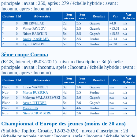
principale : avant : 250, après : 279 / échelle hybride : avant :
Inconnu, après : Inconnu)
Son
Son
Var
Couleur
Hd
Adversaire
Résultat
Var
niveau
score
Hybride
?
0
Olli ERVELAE
2d
3/5
Gagnée
+4.8
n/a
?
0
Viktor PAVLOV
4d
3/5
Gagnée
+13.31
n/a
?
0
Nikita BARYKIN
5d
3/5
Gagnée
+15.56
n/a
?
0
Andrej KASHAEV
5d
3/5
Perdue
-2.14
n/a
?
0
Egor LAVROV
5d
3/5
Perdue
-2.28
n/a
3ème coupe Corona
(KGS, Internet, 08-03-2021) niveau d'inscription : 3d (échelle
principale : avant : Inconnu, après : Inconnu / échelle hybride : avant :
Inconnu, après : Inconnu)
Son
Son
Var
Couleur
Hd
Adversaire
Résultat
Var
niveau
score
Hybride
Blanc
0
Lukas WANDELT
3d
2/6
Gagnée
n/a
n/a
Noir
0
Martin RUZICKA
4d
3/5
Perdue
n/a
n/a
Noir
0
Maksym WALASZEWSKI
3d
3/6
Gagnée
n/a
n/a
Blanc
0
Arved PITTNER
5d
2/6
Gagnée
n/a
n/a
Blanc
0
Viktor LIN
6d
4/6
Perdue
n/a
n/a
Noir
0
Niels SCHOMBERG
4d
3/6
Perdue
n/a
n/a
Championnat d'Europe des jeunes (moins de 20 ans)
(Stubicke Toplice, Croatie, 12-03-2020) niveau d'inscription : 2d
(échelle principale : avant : Inconnu, après : Inconnu / échelle hybride