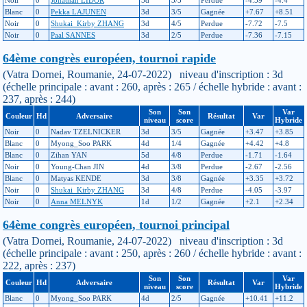
Blanc
0
Pekka LAJUNEN
3d
3/5
Gagnée
+7.67
+8.51
Noir
0
Shukai_Kirby ZHANG
3d
4/5
Perdue
-7.72
-7.5
Noir
0
Paal SANNES
3d
2/5
Perdue
-7.36
-7.15
64ème congrès européen, tournoi rapide
(Vatra Dornei, Roumanie, 24-07-2022) niveau d'inscription : 3d
(échelle principale : avant : 260, après : 265 / échelle hybride : avant :
237, après : 244)
Son
Son
Var
Couleur
Hd
Adversaire
Résultat
Var
niveau
score
Hybride
Noir
0
Nadav TZELNICKER
3d
3/5
Gagnée
+3.47
+3.85
Blanc
0
Myong_Soo PARK
4d
1/4
Gagnée
+4.42
+4.8
Blanc
0
Zihan YAN
5d
4/8
Perdue
-1.71
-1.64
Noir
0
Young-Chan JIN
4d
3/8
Perdue
-2.67
-2.56
Blanc
0
Matyas KENDE
3d
3/8
Gagnée
+3.35
+3.72
Noir
0
Shukai_Kirby ZHANG
3d
4/8
Perdue
-4.05
-3.97
Noir
0
Anna MELNYK
1d
1/2
Gagnée
+2.1
+2.34
64ème congrès européen, tournoi principal
(Vatra Dornei, Roumanie, 24-07-2022) niveau d'inscription : 3d
(échelle principale : avant : 250, après : 260 / échelle hybride : avant :
222, après : 237)
Son
Son
Var
Couleur
Hd
Adversaire
Résultat
Var
niveau
score
Hybride
Blanc
0
Myong_Soo PARK
4d
2/5
Gagnée
+10.41
+11.2