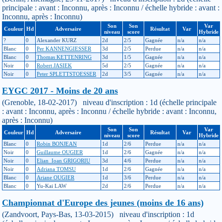
principale : avant : Inconnu, après : Inconnu / échelle hybride : avant :
Inconnu, après : Inconnu)
Son
Son
Var
Couleur
Hd
Adversaire
Résultat
Var
niveau
score
Hybride
?
0
Alexander KURZ
2d
2/5
Gagnée
n/a
n/a
Blanc
0
Per KANNENGIESSER
3d
2/5
Perdue
n/a
n/a
Blanc
0
Thomas KETTENRING
3d
1/5
Gagnée
n/a
n/a
Noir
0
Robert JASIEK
5d
2/5
Gagnée
n/a
n/a
Noir
0
Peter SPLETTSTOESSER
2d
3/5
Gagnée
n/a
n/a
EYGC 2017 - Moins de 20 ans
(Grenoble, 18-02-2017) niveau d'inscription : 1d (échelle principale
: avant : Inconnu, après : Inconnu / échelle hybride : avant : Inconnu,
après : Inconnu)
Son
Son
Var
Couleur
Hd
Adversaire
Résultat
Var
niveau
score
Hybride
Blanc
0
Robin BONJEAN
1d
2/6
Perdue
n/a
n/a
Noir
0
Guillaume OUGIER
1d
2/6
Gagnée
n/a
n/a
Noir
0
Elian_Ioan GRIGORIU
3d
4/6
Perdue
n/a
n/a
Noir
0
Adriana TOMSU
1d
2/6
Gagnée
n/a
n/a
Blanc
0
Ariane OUGIER
1d
3/6
Perdue
n/a
n/a
Blanc
0
Yu-Kai LAW
2d
2/6
Perdue
n/a
n/a
Championnat d'Europe des jeunes (moins de 16 ans)
(Zandvoort, Pays-Bas, 13-03-2015) niveau d'inscription : 1d