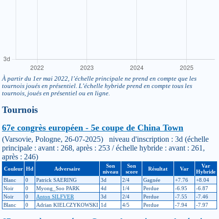
À partir du 1er mai 2022, l’échelle principale ne prend en compte que les
tournois joués en présentiel. L’échelle hybride prend en compte tous les
tournois, joués en présentiel ou en ligne.
Tournois
67e congrès européen - 5e coupe de China Town
(Varsovie, Pologne, 26-07-2025) niveau d'inscription : 3d (échelle
principale : avant : 268, après : 253 / échelle hybride : avant : 261,
après : 246)
Son
Son
Var
Couleur
Hd
Adversaire
Résultat
Var
niveau
score
Hybride
Blanc
0
Patrick SAERING
3d
2/4
Gagnée
+7.76
+8.04
Noir
0
Myong_Soo PARK
4d
1/4
Perdue
-6.95
-6.87
Noir
0
Anton SILFVER
3d
2/4
Perdue
-7.55
-7.46
Blanc
0
Adrian KIELCZYKOWSKI
1d
4/5
Perdue
-7.94
-7.97