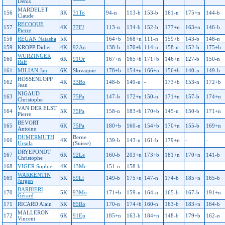
Denis
MARDELET
156
3K
31To
94-n
113-b
153-b
161-n
175+n
144-b
Claude
RECOQUE
157
4K
77FJ
113-n
134-b
152-b
177+n
163+n
146-b
Pierre
158
REGAN Natasha
5K
164+b
168+n
111-n
159+b
143-b
148-n
159
KROPP Didier
4K
92An
138-b
170+b
114-n
158-n
152-b
175+b
WURZINGER
160
6K
91Or
167+n
165+b
171+b
146+n
127-b
150-n
Ralf
161
MILIAN Jan
6K
Slovaquie
178+b
154+n
166+n
156+b
140-n
149-b
HOSSENLOPP
162
4K
33Bo
148-b
149-n
-
173+b
153-n
172+b
Jean
NIGAUD
163
5K
75Pa
147-b
172+n
150-n
171+n
157-b
174+n
Christophe
VAN DER ELST
164
5K
75Pa
158-n
183+b
170+b
145-n
150-b
171+n
Pierre
BEVORT
165
6K
75Pa
180+b
160-n
154+b
170+n
155-b
169+n
Antoine
DUMERMUTH
Berne
166
4K
139-b
143-n
161-b
179+n
-
-
Ursula
(Suisse)
DRYEPONDT
167
6K
92Le
160-b
203+n
173+b
181+n
170+n
141-b
Christophe
168
VIGER Sophie
4K
13Mr
151-n
158-b
-
-
-
-
WARKENTIN
169
5K
59Li
149-b
175+n
147-n
174-b
185+n
165-b
Jurgen
BARBIERI
170
5K
93Mo
171+b
159-n
164-n
165-b
167-b
191+n
Gérard
171
RICARD Alain
5K
85Ro
170-n
174+b
160-n
163-b
183+n
164-b
MALLERON
172
6K
91Ep
185+n
163-b
184+n
148-b
179+b
162-n
Vincent