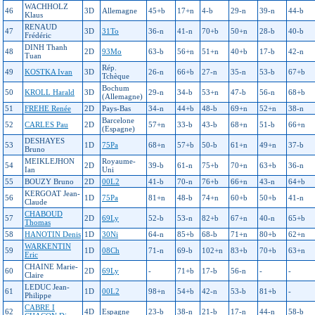
WACHHOLZ
46
3D
Allemagne
45+b
17+n
4-b
29-n
39-n
44-b
Klaus
RENAUD
47
3D
31To
36-n
41-n
70+b
50+n
28-b
40-b
Frédéric
DINH Thanh
48
2D
93Mo
63-b
56+n
51+n
40+b
17-b
42-n
Tuan
Rép.
49
KOSTKA Ivan
3D
26-n
66+b
27-n
35-n
53-b
67+b
Tchèque
Bochum
50
KROLL Harald
3D
29-n
34-b
53+n
47-b
56-n
68+b
(Allemagne)
51
FREHE Renée
2D
Pays-Bas
34-n
44+b
48-b
69+n
52+n
38-n
Barcelone
52
CARLES Pau
2D
57+n
33-b
43-b
68+n
51-b
66+n
(Espagne)
DESHAYES
53
1D
75Pa
68+n
57+b
50-b
61+n
49+n
37-b
Bruno
MEIKLEJHON
Royaume-
54
2D
39-b
61-n
75+b
70+n
63+b
36-n
Ian
Uni
55
BOUZY Bruno
2D
00L2
41-b
70-n
76+b
66+n
43-n
64+b
KERGOAT Jean-
56
1D
75Pa
81+n
48-b
74+n
60+b
50+b
41-n
Claude
CHABOUD
57
2D
69Ly
52-b
53-n
82+b
67+n
40-n
65+b
Thomas
58
HANOTIN Denis
1D
30Ni
64-n
85+b
68-b
71+n
80+b
62+n
WARKENTIN
59
1D
08Ch
71-n
69-b
102+n
83+b
70+b
63+n
Eric
CHAINE Marie-
60
2D
69Ly
-
71+b
17-b
56-n
-
-
Claire
LEDUC Jean-
61
1D
00L2
98+n
54+b
42-n
53-b
81+b
-
Philippe
CABRE I
62
4D
Espagne
23-b
38-n
21-b
17-n
44-n
58-b