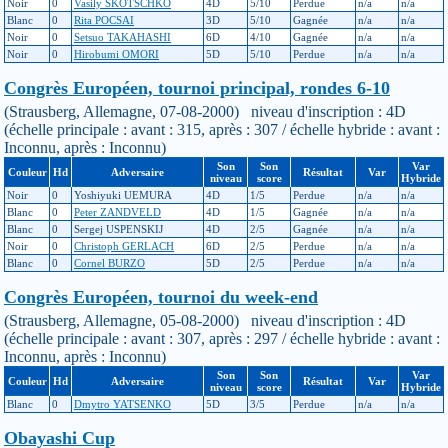
Noir
0
Vasily SKOTSCHKO
4D
5/10
Perdue
n/a
n/a
Blanc
0
Rita POCSAI
3D
5/10
Gagnée
n/a
n/a
Noir
0
Setsuo TAKAHASHI
6D
4/10
Gagnée
n/a
n/a
Noir
0
Hirobumi OMORI
5D
5/10
Perdue
n/a
n/a
Congrès Européen, tournoi principal, rondes 6-10
(Strausberg, Allemagne, 07-08-2000) niveau d'inscription : 4D
(échelle principale : avant : 315, après : 307 / échelle hybride : avant :
Inconnu, après : Inconnu)
Son
Son
Var
Couleur
Hd
Adversaire
Résultat
Var
niveau
score
Hybride
Noir
0
Yoshiyuki UEMURA
4D
1/5
Perdue
n/a
n/a
Blanc
0
Peter ZANDVELD
4D
1/5
Gagnée
n/a
n/a
Blanc
0
Sergej USPENSKIJ
4D
2/5
Gagnée
n/a
n/a
Noir
0
Christoph GERLACH
6D
2/5
Perdue
n/a
n/a
Blanc
0
Cornel BURZO
5D
2/5
Perdue
n/a
n/a
Congrès Européen, tournoi du week-end
(Strausberg, Allemagne, 05-08-2000) niveau d'inscription : 4D
(échelle principale : avant : 307, après : 297 / échelle hybride : avant :
Inconnu, après : Inconnu)
Son
Son
Var
Couleur
Hd
Adversaire
Résultat
Var
niveau
score
Hybride
Blanc
0
Dmytro YATSENKO
5D
3/5
Perdue
n/a
n/a
Obayashi Cup