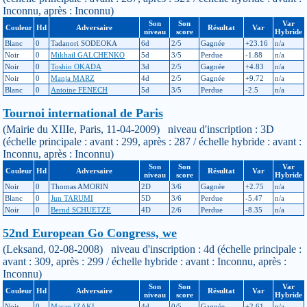
Inconnu, après : Inconnu)
Son
Son
Var
Couleur
Hd
Adversaire
Résultat
Var
niveau
score
Hybride
Blanc
0
Tadanori SODEOKA
6d
2/5
Gagnée
+23.16
n/a
Noir
0
Mikhail GALCHENKO
5d
3/5
Perdue
-1.88
n/a
Noir
0
Toshio OKADA
3d
2/5
Gagnée
+4.83
n/a
Noir
0
Manja MARZ
4d
2/5
Gagnée
+9.72
n/a
Blanc
0
Antoine FENECH
5d
3/5
Perdue
-2.5
n/a
Tournoi international de Paris
(Mairie du XIIIe, Paris, 11-04-2009) niveau d'inscription : 3D
(échelle principale : avant : 299, après : 287 / échelle hybride : avant :
Inconnu, après : Inconnu)
Son
Son
Var
Couleur
Hd
Adversaire
Résultat
Var
niveau
score
Hybride
Noir
0
Thomas AMORIN
2D
3/6
Gagnée
+2.75
n/a
Blanc
0
Jun TARUMI
5D
3/6
Perdue
-5.47
n/a
Noir
0
Bernd SCHUETZE
4D
2/6
Perdue
-8.35
n/a
52nd European Go Congress, we
(Leksand, 02-08-2008) niveau d'inscription : 4d (échelle principale :
avant : 309, après : 299 / échelle hybride : avant : Inconnu, après :
Inconnu)
Son
Son
Var
Couleur
Hd
Adversaire
Résultat
Var
niveau
score
Hybride
Noir
0
Masao IZAKI
4d
0/5
Gagnée
+2.61
n/a