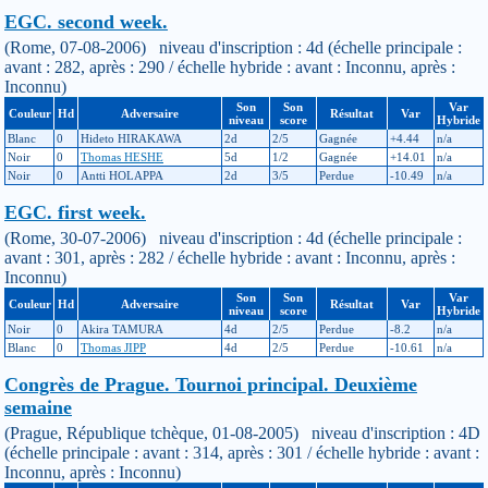
EGC. second week.
(Rome, 07-08-2006) niveau d'inscription : 4d (échelle principale :
avant : 282, après : 290 / échelle hybride : avant : Inconnu, après :
Inconnu)
Son
Son
Var
Couleur
Hd
Adversaire
Résultat
Var
niveau
score
Hybride
Blanc
0
Hideto HIRAKAWA
2d
2/5
Gagnée
+4.44
n/a
Noir
0
Thomas HESHE
5d
1/2
Gagnée
+14.01
n/a
Noir
0
Antti HOLAPPA
2d
3/5
Perdue
-10.49
n/a
EGC. first week.
(Rome, 30-07-2006) niveau d'inscription : 4d (échelle principale :
avant : 301, après : 282 / échelle hybride : avant : Inconnu, après :
Inconnu)
Son
Son
Var
Couleur
Hd
Adversaire
Résultat
Var
niveau
score
Hybride
Noir
0
Akira TAMURA
4d
2/5
Perdue
-8.2
n/a
Blanc
0
Thomas JIPP
4d
2/5
Perdue
-10.61
n/a
Congrès de Prague. Tournoi principal. Deuxième
semaine
(Prague, République tchèque, 01-08-2005) niveau d'inscription : 4D
(échelle principale : avant : 314, après : 301 / échelle hybride : avant :
Inconnu, après : Inconnu)