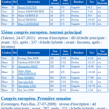
Son
Son
Var
Couleur
Hd
Adversaire
Résultat
Var
niveau
score
Hybride
Blanc
0
Bernd WOLTER
4d
3/5
Gagnée
+8.2
n/a
Noir
0
Anton EMSENHUBER
5d
2/4
Perdue
-5.61
n/a
Blanc
0
Malte GERHOLD
3d
4/5
Perdue
-9.9
n/a
Blanc
0
David DIERING
2d
4/5
Perdue
-10.05
n/a
Noir
0
Marc LANDGRAF
4d
1/5
Gagnée
+11.05
n/a
55ème congrès européen, tournoi principal
(Talence, 24-07-2011) niveau d'inscription : 4D (échelle principale :
avant : 321, après : 337 / échelle hybride : avant : Inconnu, après :
Inconnu)
Son
Son
Var
Couleur
Hd
Adversaire
Résultat
Var
niveau
score
Hybride
Noir
0
Kwang_Hun KIM
5D
5/10
Perdue
-4.34
n/a
Blanc
0
Takahisa KIKUCHI
2D
5/10
Perdue
-10.25
n/a
Noir
0
Alessandro PACE
2D
5/9
Gagnée
+4.39
n/a
Arne_Steen
Blanc
0
4D
4/9
Gagnée
+10.68
n/a
OHLENBUSCH
Noir
0
Peter MARKO
4D
4/10
Gagnée
+7.96
n/a
Blanc
0
Naoyuki KAI
6D
5/10
Perdue
-1.92
n/a
Noir
0
Shigehiko UNO
4D
5/10
Gagnée
+10.76
n/a
Blanc
0
Dal_Soo KIM
6D
6/10
Perdue
-1.04
n/a
Congrès européen. Première semaine
(Groningen, Pays-Bas, 27-07-2009) niveau d'inscription : 4d
(échelle principale : avant : 287, après : 321 / échelle hybride : avant :