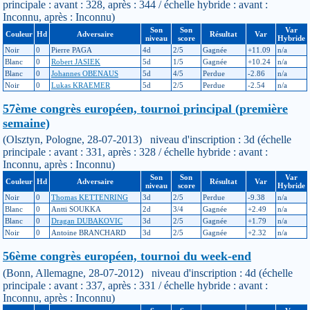
principale : avant : 328, après : 344 / échelle hybride : avant :
Inconnu, après : Inconnu)
Son
Son
Var
Couleur
Hd
Adversaire
Résultat
Var
niveau
score
Hybride
Noir
0
Pierre PAGA
4d
2/5
Gagnée
+11.09
n/a
Blanc
0
Robert JASIEK
5d
1/5
Gagnée
+10.24
n/a
Blanc
0
Johannes OBENAUS
5d
4/5
Perdue
-2.86
n/a
Noir
0
Lukas KRAEMER
5d
2/5
Perdue
-2.54
n/a
57ème congrès européen, tournoi principal (première
semaine)
(Olsztyn, Pologne, 28-07-2013) niveau d'inscription : 3d (échelle
principale : avant : 331, après : 328 / échelle hybride : avant :
Inconnu, après : Inconnu)
Son
Son
Var
Couleur
Hd
Adversaire
Résultat
Var
niveau
score
Hybride
Noir
0
Thomas KETTENRING
3d
2/5
Perdue
-9.38
n/a
Blanc
0
Antti SOUKKA
2d
3/4
Gagnée
+2.49
n/a
Blanc
0
Dragan DUBAKOVIC
3d
2/5
Gagnée
+1.79
n/a
Noir
0
Antoine BRANCHARD
3d
2/5
Gagnée
+2.32
n/a
56ème congrès européen, tournoi du week-end
(Bonn, Allemagne, 28-07-2012) niveau d'inscription : 4d (échelle
principale : avant : 337, après : 331 / échelle hybride : avant :
Inconnu, après : Inconnu)