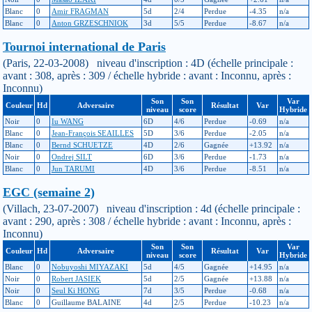
Blanc
0
Amir FRAGMAN
5d
2/4
Perdue
-4.35
n/a
Blanc
0
Anton GRZESCHNIOK
3d
5/5
Perdue
-8.67
n/a
Tournoi international de Paris
(Paris, 22-03-2008) niveau d'inscription : 4D (échelle principale :
avant : 308, après : 309 / échelle hybride : avant : Inconnu, après :
Inconnu)
Son
Son
Var
Couleur
Hd
Adversaire
Résultat
Var
niveau
score
Hybride
Noir
0
Iu WANG
6D
4/6
Perdue
-0.69
n/a
Blanc
0
Jean-François SEAILLES
5D
3/6
Perdue
-2.05
n/a
Blanc
0
Bernd SCHUETZE
4D
2/6
Gagnée
+13.92
n/a
Noir
0
Ondrej SILT
6D
3/6
Perdue
-1.73
n/a
Blanc
0
Jun TARUMI
4D
3/6
Perdue
-8.51
n/a
EGC (semaine 2)
(Villach, 23-07-2007) niveau d'inscription : 4d (échelle principale :
avant : 290, après : 308 / échelle hybride : avant : Inconnu, après :
Inconnu)
Son
Son
Var
Couleur
Hd
Adversaire
Résultat
Var
niveau
score
Hybride
Blanc
0
Nobuyoshi MIYAZAKI
5d
4/5
Gagnée
+14.95
n/a
Noir
0
Robert JASIEK
5d
2/5
Gagnée
+13.88
n/a
Noir
0
Seul Ki HONG
7d
3/5
Perdue
-0.68
n/a
Blanc
0
Guillaume BALAINE
4d
2/5
Perdue
-10.23
n/a