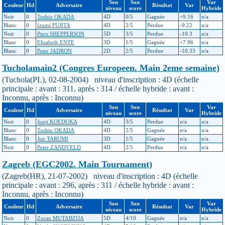
Son
Son
Var
Couleur
Hd
Adversaire
Résultat
Var
niveau
score
Hybride
Noir
0
Toshio OKADA
4D
0/5
Gagnée
+9.16
n/a
Blanc
0
Izumi FUJITA
4D
2/5
Perdue
-9.22
n/a
Noir
0
Piers SHEPPERSON
5D
3/5
Perdue
-10.3
n/a
Blanc
0
Elisabeth ENTE
3D
1/5
Gagnée
+7.96
n/a
Blanc
0
Peter JADRON
2D
2/5
Perdue
-10.33
n/a
Tucholamain2 (Congres Europeen. Main 2eme semaine)
(Tuchola(PL), 02-08-2004) niveau d'inscription : 4D (échelle
principale : avant : 311, après : 314 / échelle hybride : avant :
Inconnu, après : Inconnu)
Son
Son
Var
Couleur
Hd
Adversaire
Résultat
Var
niveau
score
Hybride
Noir
0
Junji KOEDUKA
4D
3/5
Perdue
n/a
n/a
Blanc
0
Toshio OKADA
4D
2/5
Gagnée
n/a
n/a
Blanc
0
Jun TARUMI
3D
1/5
Gagnée
n/a
n/a
Noir
0
Peter ZANDVELD
4D
2/5
Perdue
n/a
n/a
Zagreb (EGC2002. Main Tournament)
(Zagreb(HR), 21-07-2002) niveau d'inscription : 4D (échelle
principale : avant : 296, après : 311 / échelle hybride : avant :
Inconnu, après : Inconnu)
Son
Son
Var
Couleur
Hd
Adversaire
Résultat
Var
niveau
score
Hybride
Noir
0
Zoran MUTABZIJA
5D
4/10
Gagnée
n/a
n/a