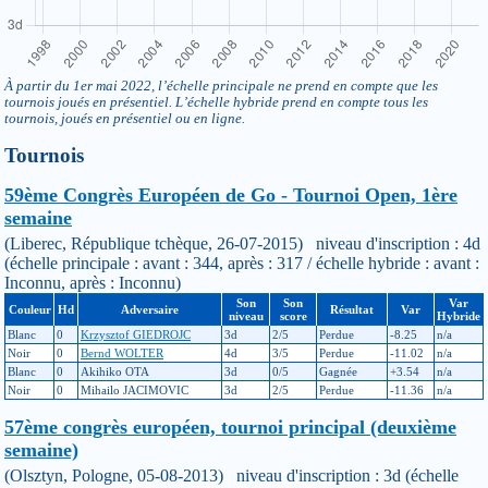
À partir du 1er mai 2022, l’échelle principale ne prend en compte que les
tournois joués en présentiel. L’échelle hybride prend en compte tous les
tournois, joués en présentiel ou en ligne.
Tournois
59ème Congrès Européen de Go - Tournoi Open, 1ère
semaine
(Liberec, République tchèque, 26-07-2015) niveau d'inscription : 4d
(échelle principale : avant : 344, après : 317 / échelle hybride : avant :
Inconnu, après : Inconnu)
Son
Son
Var
Couleur
Hd
Adversaire
Résultat
Var
niveau
score
Hybride
Blanc
0
Krzysztof GIEDROJC
3d
2/5
Perdue
-8.25
n/a
Noir
0
Bernd WOLTER
4d
3/5
Perdue
-11.02
n/a
Blanc
0
Akihiko OTA
3d
0/5
Gagnée
+3.54
n/a
Noir
0
Mihailo JACIMOVIC
3d
2/5
Perdue
-11.36
n/a
57ème congrès européen, tournoi principal (deuxième
semaine)
(Olsztyn, Pologne, 05-08-2013) niveau d'inscription : 3d (échelle