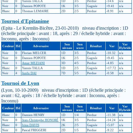
Noir
0
Yannis TALLA
1D
3/5
Perdue
-14.6
n/a
Noir
0
Damien POPOTE
1K
3/5
Gagnée
+9.41
n/a
Blanc
0
Thomas LEMAIRE
2D
2/5
Perdue
-8.91
n/a
Tournoi d'Epitanime
(Epita - Le Kremlin-Bicêtre, 23-01-2010) niveau d'inscription : 1D
(échelle principale : avant : 18, après : 29 / échelle hybride : avant :
Inconnu, après : Inconnu)
Son
Son
Var
Couleur
Hd
Adversaire
Résultat
Var
niveau
score
Hybride
Noir
0
Florian MELCER
1D
3/5
Perdue
-10.32
n/a
Noir
0
Damien POPOTE
1K
2/5
Gagnée
+9.45
n/a
Noir
1
Amar MEZIANI
3D
4/5
Perdue
-4.85
n/a
Blanc
0
Yannis TALLA
1D
2/5
Gagnée
+17.72
n/a
Noir
4
Junfu DAI
7D
5/5
Perdue
-0.58
n/a
Tournoi de Lyon
(Lyon, 10-10-2009) niveau d'inscription : 1D (échelle principale :
avant : 62, après : 18 / échelle hybride : avant : Inconnu, après :
Inconnu)
Son
Son
Var
Couleur
Hd
Adversaire
Résultat
Var
niveau
score
Hybride
Blanc
0
Damien HENRY
1D
1/4
Perdue
-11.38
n/a
Noir
0
Jean-Christophe HONORÉ
1K
3/5
Perdue
-14.24
n/a
Blanc
0
Irina DAVIS
2K
2/5
Gagnée
+5.07
n/a
Noir
0
Pascal FRIGGERI
2D
1/5
Perdue
-9.22
n/a