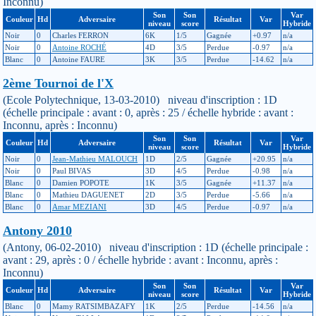
Inconnu)
Son
Son
Var
Couleur
Hd
Adversaire
Résultat
Var
niveau
score
Hybride
Noir
0
Charles FERRON
6K
1/5
Gagnée
+0.97
n/a
Noir
0
Antoine ROCHÉ
4D
3/5
Perdue
-0.97
n/a
Blanc
0
Antoine FAURE
3K
3/5
Perdue
-14.62
n/a
2ème Tournoi de l'X
(Ecole Polytechnique, 13-03-2010) niveau d'inscription : 1D
(échelle principale : avant : 0, après : 25 / échelle hybride : avant :
Inconnu, après : Inconnu)
Son
Son
Var
Couleur
Hd
Adversaire
Résultat
Var
niveau
score
Hybride
Noir
0
Jean-Mathieu MALOUCH
1D
2/5
Gagnée
+20.95
n/a
Noir
0
Paul BIVAS
3D
4/5
Perdue
-0.98
n/a
Blanc
0
Damien POPOTE
1K
3/5
Gagnée
+11.37
n/a
Blanc
0
Mathieu DAGUENET
2D
3/5
Perdue
-5.66
n/a
Blanc
0
Amar MEZIANI
3D
4/5
Perdue
-0.97
n/a
Antony 2010
(Antony, 06-02-2010) niveau d'inscription : 1D (échelle principale :
avant : 29, après : 0 / échelle hybride : avant : Inconnu, après :
Inconnu)
Son
Son
Var
Couleur
Hd
Adversaire
Résultat
Var
niveau
score
Hybride
Blanc
0
Mamy RATSIMBAZAFY
1K
2/5
Perdue
-14.56
n/a