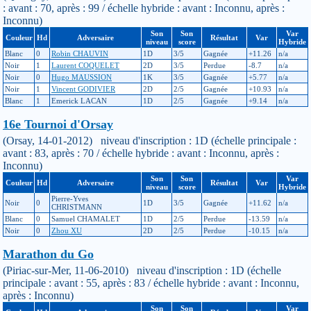
: avant : 70, après : 99 / échelle hybride : avant : Inconnu, après :
Inconnu)
Son
Son
Var
Couleur
Hd
Adversaire
Résultat
Var
niveau
score
Hybride
Blanc
0
Robin CHAUVIN
1D
3/5
Gagnée
+11.26
n/a
Noir
1
Laurent COQUELET
2D
3/5
Perdue
-8.7
n/a
Noir
0
Hugo MAUSSION
1K
3/5
Gagnée
+5.77
n/a
Noir
1
Vincent GODIVIER
2D
2/5
Gagnée
+10.93
n/a
Blanc
1
Emerick LACAN
1D
2/5
Gagnée
+9.14
n/a
16e Tournoi d'Orsay
(Orsay, 14-01-2012) niveau d'inscription : 1D (échelle principale :
avant : 83, après : 70 / échelle hybride : avant : Inconnu, après :
Inconnu)
Son
Son
Var
Couleur
Hd
Adversaire
Résultat
Var
niveau
score
Hybride
Pierre-Yves
Noir
0
1D
3/5
Gagnée
+11.62
n/a
CHRISTMANN
Blanc
0
Samuel CHAMALET
1D
2/5
Perdue
-13.59
n/a
Noir
0
Zhou XU
2D
2/5
Perdue
-10.15
n/a
Marathon du Go
(Piriac-sur-Mer, 11-06-2010) niveau d'inscription : 1D (échelle
principale : avant : 55, après : 83 / échelle hybride : avant : Inconnu,
après : Inconnu)
Son
Son
Var