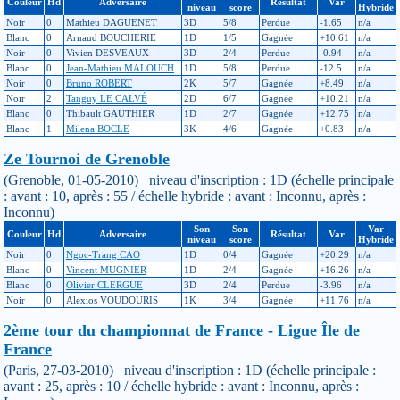
Couleur
Hd
Adversaire
Résultat
Var
niveau
score
Hybride
Noir
0
Mathieu DAGUENET
3D
5/8
Perdue
-1.65
n/a
Blanc
0
Arnaud BOUCHERIE
1D
1/5
Gagnée
+10.61
n/a
Noir
0
Vivien DESVEAUX
3D
2/4
Perdue
-0.94
n/a
Blanc
0
Jean-Mathieu MALOUCH
1D
5/8
Perdue
-12.5
n/a
Noir
0
Bruno ROBERT
2K
5/7
Gagnée
+8.49
n/a
Noir
2
Tanguy LE CALVÉ
2D
6/7
Gagnée
+10.21
n/a
Blanc
0
Thibault GAUTHIER
1D
2/7
Gagnée
+12.75
n/a
Blanc
1
Milena BOCLE
3K
4/6
Gagnée
+0.83
n/a
Ze Tournoi de Grenoble
(Grenoble, 01-05-2010) niveau d'inscription : 1D (échelle principale
: avant : 10, après : 55 / échelle hybride : avant : Inconnu, après :
Inconnu)
Son
Son
Var
Couleur
Hd
Adversaire
Résultat
Var
niveau
score
Hybride
Noir
0
Ngoc-Trang CAO
1D
0/4
Gagnée
+20.29
n/a
Blanc
0
Vincent MUGNIER
1D
2/4
Gagnée
+16.26
n/a
Blanc
0
Olivier CLERGUE
3D
2/4
Perdue
-3.96
n/a
Noir
0
Alexios VOUDOURIS
1K
3/4
Gagnée
+11.76
n/a
2ème tour du championnat de France - Ligue Île de
France
(Paris, 27-03-2010) niveau d'inscription : 1D (échelle principale :
avant : 25, après : 10 / échelle hybride : avant : Inconnu, après :