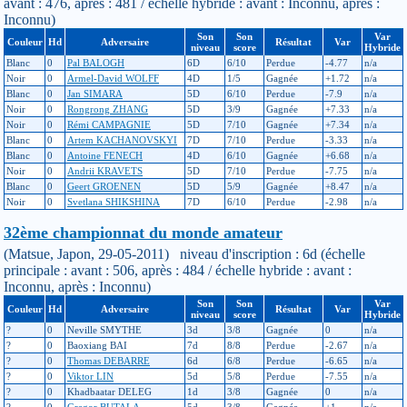
avant : 476, après : 481 / échelle hybride : avant : Inconnu, après :
Inconnu)
Son
Son
Var
Couleur
Hd
Adversaire
Résultat
Var
niveau
score
Hybride
Blanc
0
Pal BALOGH
6D
6/10
Perdue
-4.77
n/a
Noir
0
Armel-David WOLFF
4D
1/5
Gagnée
+1.72
n/a
Blanc
0
Jan SIMARA
5D
6/10
Perdue
-7.9
n/a
Noir
0
Rongrong ZHANG
5D
3/9
Gagnée
+7.33
n/a
Noir
0
Rémi CAMPAGNIE
5D
7/10
Gagnée
+7.34
n/a
Blanc
0
Artem KACHANOVSKYI
7D
7/10
Perdue
-3.33
n/a
Blanc
0
Antoine FENECH
4D
6/10
Gagnée
+6.68
n/a
Noir
0
Andrii KRAVETS
5D
7/10
Perdue
-7.75
n/a
Blanc
0
Geert GROENEN
5D
5/9
Gagnée
+8.47
n/a
Noir
0
Svetlana SHIKSHINA
7D
6/10
Perdue
-2.98
n/a
32ème championnat du monde amateur
(Matsue, Japon, 29-05-2011) niveau d'inscription : 6d (échelle
principale : avant : 506, après : 484 / échelle hybride : avant :
Inconnu, après : Inconnu)
Son
Son
Var
Couleur
Hd
Adversaire
Résultat
Var
niveau
score
Hybride
?
0
Neville SMYTHE
3d
3/8
Gagnée
0
n/a
?
0
Baoxiang BAI
7d
8/8
Perdue
-2.67
n/a
?
0
Thomas DEBARRE
6d
6/8
Perdue
-6.65
n/a
?
0
Viktor LIN
5d
5/8
Perdue
-7.55
n/a
?
0
Khadbaatar DELEG
1d
3/8
Gagnée
0
n/a
?
0
Gregor BUTALA
5d
3/8
Gagnée
+1
n/a