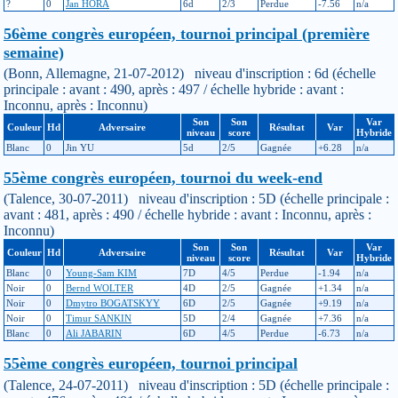
?
0
Jan HORA
6d
2/3
Perdue
-7.56
n/a
56ème congrès européen, tournoi principal (première
semaine)
(Bonn, Allemagne, 21-07-2012) niveau d'inscription : 6d (échelle
principale : avant : 490, après : 497 / échelle hybride : avant :
Inconnu, après : Inconnu)
Son
Son
Var
Couleur
Hd
Adversaire
Résultat
Var
niveau
score
Hybride
Blanc
0
Jin YU
5d
2/5
Gagnée
+6.28
n/a
55ème congrès européen, tournoi du week-end
(Talence, 30-07-2011) niveau d'inscription : 5D (échelle principale :
avant : 481, après : 490 / échelle hybride : avant : Inconnu, après :
Inconnu)
Son
Son
Var
Couleur
Hd
Adversaire
Résultat
Var
niveau
score
Hybride
Blanc
0
Young-Sam KIM
7D
4/5
Perdue
-1.94
n/a
Noir
0
Bernd WOLTER
4D
2/5
Gagnée
+1.34
n/a
Noir
0
Dmytro BOGATSKYY
6D
2/5
Gagnée
+9.19
n/a
Noir
0
Timur SANKIN
5D
2/4
Gagnée
+7.36
n/a
Blanc
0
Ali JABARIN
6D
4/5
Perdue
-6.73
n/a
55ème congrès européen, tournoi principal
(Talence, 24-07-2011) niveau d'inscription : 5D (échelle principale :