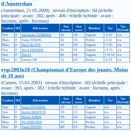
d'Amsterdam
(Amsterdam, 21-05-2009) niveau d'inscription : 6d (échelle
principale : avant : 382, après : 406 / échelle hybride : avant :
Inconnu, après : Inconnu)
Son
Son
Var
Couleur
Hd
Adversaire
Résultat
Var
niveau
score
Hybride
Noir
0
Alexander EERBEEK
3d
3/6
Gagnée
+1.97
n/a
Blanc
0
Yanqi ZHANG
5d
5/6
Perdue
-4.52
n/a
Blanc
0
Dave De VOS
4d
3/6
Gagnée
+7.95
n/a
Noir
0
Ariya ISIHARA
3d
3/6
Gagnée
+4.35
n/a
Noir
0
Yue LI
6d
4/6
Gagnée
+14.16
n/a
Blanc
0
Chimin OH
7d
6/6
Perdue
-0.59
n/a
eygc2003u18 (Championnat d'Europe des jeunes. Moins
de 18 ans)
(Cannes, 15-03-2003) niveau d'inscription : 6D (échelle principale :
avant : 393, après : 382 / échelle hybride : avant : Inconnu, après :
Inconnu)
Son
Son
Var
Couleur
Hd
Adversaire
Résultat
Var
niveau
score
Hybride
Noir
0
Ionut STOCHITA
1D
1/5
Gagnée
n/a
n/a
Noir
0
Andrii KRAVETS
1D
2/5
Gagnée
n/a
n/a
Blanc
0
Martin JUREK
3D
4/5
Gagnée
n/a
n/a
Blanc
0
Ilja SHIKSHIN
5D
4/5
Perdue
n/a
n/a
Noir
0
Timur DUGIN
4D
4/5
Perdue
n/a
n/a