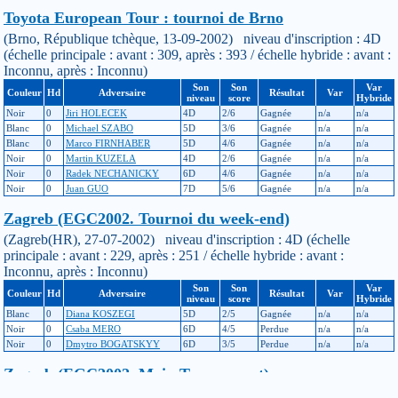
Toyota European Tour : tournoi de Brno
(Brno, République tchèque, 13-09-2002) niveau d'inscription : 4D
(échelle principale : avant : 309, après : 393 / échelle hybride : avant :
Inconnu, après : Inconnu)
Son
Son
Var
Couleur
Hd
Adversaire
Résultat
Var
niveau
score
Hybride
Noir
0
Jiri HOLECEK
4D
2/6
Gagnée
n/a
n/a
Blanc
0
Michael SZABO
5D
3/6
Gagnée
n/a
n/a
Blanc
0
Marco FIRNHABER
5D
4/6
Gagnée
n/a
n/a
Noir
0
Martin KUZELA
4D
2/6
Gagnée
n/a
n/a
Noir
0
Radek NECHANICKY
6D
4/6
Gagnée
n/a
n/a
Noir
0
Juan GUO
7D
5/6
Gagnée
n/a
n/a
Zagreb (EGC2002. Tournoi du week-end)
(Zagreb(HR), 27-07-2002) niveau d'inscription : 4D (échelle
principale : avant : 229, après : 251 / échelle hybride : avant :
Inconnu, après : Inconnu)
Son
Son
Var
Couleur
Hd
Adversaire
Résultat
Var
niveau
score
Hybride
Blanc
0
Diana KOSZEGI
5D
2/5
Gagnée
n/a
n/a
Noir
0
Csaba MERO
6D
4/5
Perdue
n/a
n/a
Noir
0
Dmytro BOGATSKYY
6D
3/5
Perdue
n/a
n/a
Zagreb (EGC2002. Main Tournament)
(Zagreb(HR), 21-07-2002) niveau d'inscription : 4D (échelle