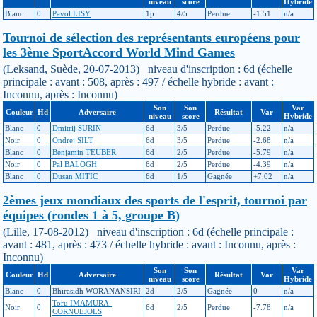
niveau
score
Hybride
Blanc
0
Pavol LISY
1p
4/5
Perdue
-1.51
n/a
Tournoi de sélection des représentants européens pour
les 3ème SportAccord World Mind Games
(Leksand, Suède, 20-07-2013) niveau d'inscription : 6d (échelle
principale : avant : 508, après : 497 / échelle hybride : avant :
Inconnu, après : Inconnu)
Son
Son
Var
Couleur
Hd
Adversaire
Résultat
Var
niveau
score
Hybride
Blanc
0
Dmitrij SURIN
6d
3/5
Perdue
-5.22
n/a
Noir
0
Ondrej SILT
6d
3/5
Perdue
-2.68
n/a
Blanc
0
Benjamin TEUBER
6d
2/5
Perdue
-5.79
n/a
Noir
0
Pal BALOGH
6d
2/5
Perdue
-4.39
n/a
Blanc
0
Dusan MITIC
6d
1/5
Gagnée
+7.02
n/a
2èmes jeux mondiaux des sports de l'esprit, tournoi par
équipes (rondes 1 à 5, groupe B)
(Lille, 17-08-2012) niveau d'inscription : 6d (échelle principale :
avant : 481, après : 473 / échelle hybride : avant : Inconnu, après :
Inconnu)
Son
Son
Var
Couleur
Hd
Adversaire
Résultat
Var
niveau
score
Hybride
Blanc
0
Bhirasidh WORANANSIRI
2d
2/5
Gagnée
0
n/a
Toru IMAMURA-
Noir
0
6d
2/5
Perdue
-7.78
n/a
CORNUEJOLS