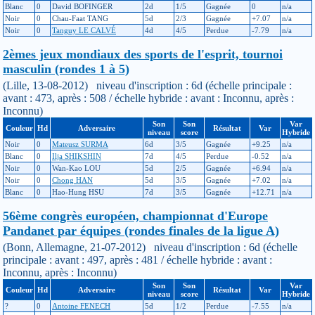
Blanc
0
David BOFINGER
2d
1/5
Gagnée
0
n/a
Noir
0
Chau-Faat TANG
5d
2/3
Gagnée
+7.07
n/a
Noir
0
Tanguy LE CALVÉ
4d
4/5
Perdue
-7.79
n/a
2èmes jeux mondiaux des sports de l'esprit, tournoi
masculin (rondes 1 à 5)
(Lille, 13-08-2012) niveau d'inscription : 6d (échelle principale :
avant : 473, après : 508 / échelle hybride : avant : Inconnu, après :
Inconnu)
Son
Son
Var
Couleur
Hd
Adversaire
Résultat
Var
niveau
score
Hybride
Noir
0
Mateusz SURMA
6d
3/5
Gagnée
+9.25
n/a
Blanc
0
Ilja SHIKSHIN
7d
4/5
Perdue
-0.52
n/a
Noir
0
Wan-Kao LOU
5d
2/5
Gagnée
+6.94
n/a
Noir
0
Chong HAN
5d
3/5
Gagnée
+7.02
n/a
Blanc
0
Hao-Hung HSU
7d
3/5
Gagnée
+12.71
n/a
56ème congrès européen, championnat d'Europe
Pandanet par équipes (rondes finales de la ligue A)
(Bonn, Allemagne, 21-07-2012) niveau d'inscription : 6d (échelle
principale : avant : 497, après : 481 / échelle hybride : avant :
Inconnu, après : Inconnu)
Son
Son
Var
Couleur
Hd
Adversaire
Résultat
Var
niveau
score
Hybride
?
0
Antoine FENECH
5d
1/2
Perdue
-7.55
n/a