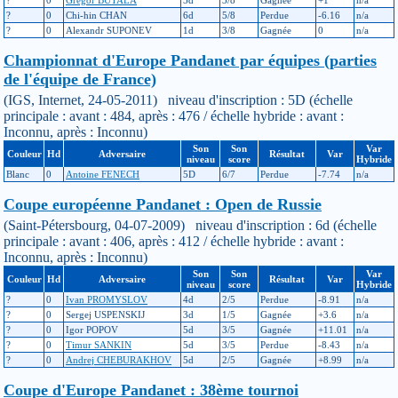
?
0
Chi-hin CHAN
6d
5/8
Perdue
-6.16
n/a
?
0
Alexandr SUPONEV
1d
3/8
Gagnée
0
n/a
Championnat d'Europe Pandanet par équipes (parties
de l'équipe de France)
(IGS, Internet, 24-05-2011) niveau d'inscription : 5D (échelle
principale : avant : 484, après : 476 / échelle hybride : avant :
Inconnu, après : Inconnu)
Son
Son
Var
Couleur
Hd
Adversaire
Résultat
Var
niveau
score
Hybride
Blanc
0
Antoine FENECH
5D
6/7
Perdue
-7.74
n/a
Coupe européenne Pandanet : Open de Russie
(Saint-Pétersbourg, 04-07-2009) niveau d'inscription : 6d (échelle
principale : avant : 406, après : 412 / échelle hybride : avant :
Inconnu, après : Inconnu)
Son
Son
Var
Couleur
Hd
Adversaire
Résultat
Var
niveau
score
Hybride
?
0
Ivan PROMYSLOV
4d
2/5
Perdue
-8.91
n/a
?
0
Sergej USPENSKIJ
3d
1/5
Gagnée
+3.6
n/a
?
0
Igor POPOV
5d
3/5
Gagnée
+11.01
n/a
?
0
Timur SANKIN
5d
3/5
Perdue
-8.43
n/a
?
0
Andrej CHEBURAKHOV
5d
2/5
Gagnée
+8.99
n/a
Coupe d'Europe Pandanet : 38ème tournoi