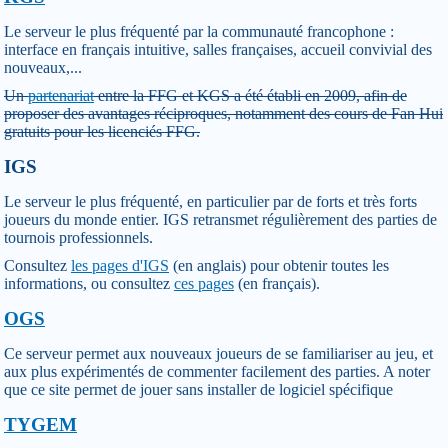
Le serveur le plus fréquenté par la communauté francophone :
interface en français intuitive, salles françaises, accueil convivial des
nouveaux,...
Un
partenariat
entre la FFG et KGS a été établi en 2009, afin de
proposer des avantages réciproques, notamment des cours de Fan Hui
gratuits pour les licenciés FFG.
IGS
Le serveur le plus fréquenté, en particulier par de forts et très forts
joueurs du monde entier. IGS retransmet régulièrement des parties de
tournois professionnels.
Consultez
les pages d'IGS
(en anglais) pour obtenir toutes les
informations, ou consultez
ces pages
(en français).
OGS
Ce serveur permet aux nouveaux joueurs de se familiariser au jeu, et
aux plus expérimentés de commenter facilement des parties. A noter
que ce site permet de jouer sans installer de logiciel spécifique
TYGEM