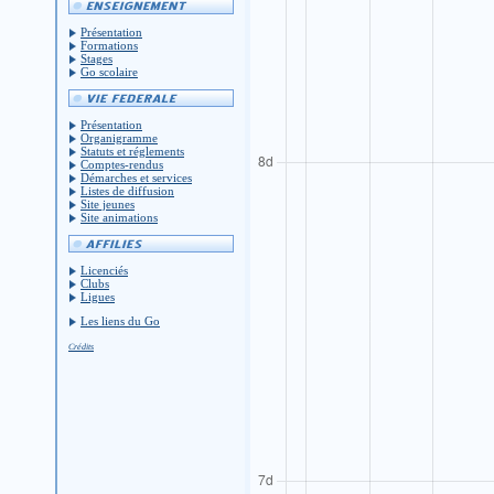
Présentation
Formations
Stages
Go scolaire
Présentation
Organigramme
Statuts et réglements
Comptes-rendus
Démarches et services
Listes de diffusion
Site jeunes
Site animations
Licenciés
Clubs
Ligues
Les liens du Go
Crédits