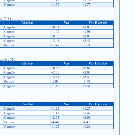
Gagnée
+1.17
+1.16
Gagnée
+1.78
+1.77
s : 718)
Résultat
Var
Var Hybride
Gagnée
+0.81
+0.8
Gagnée
+1.99
+1.98
Gagnée
+0.8
+0.8
Gagnée
+3.43
+3.42
Perdue
-5.55
-5.53
après : 716)
Résultat
Var
Var Hybride
Gagnée
+0.82
+0.81
Gagnée
+2.65
+2.63
Gagnée
+3.41
+3.4
Perdue
-5.81
-5.78
Gagnée
+1.45
+1.51
Résultat
Var
Var Hybride
Gagnée
+1.28
+1.27
Gagnée
+1.48
+1.47
Gagnée
+2.05
+2.03
Perdue
-4.44
-4.47
Gagnée
+1.22
+1.21