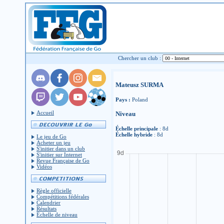
Chercher un club :
Mateusz SURMA
Pays :
Poland
Accueil
Niveau
Échelle principale
: 8d
Échelle hybride
: 8d
Le jeu de Go
Acheter un jeu
S'initier dans un club
S'initier sur Internet
Revue Française de Go
Vidéos
Règle officielle
Compétitions fédérales
Calendrier
Résultats
Échelle de niveau