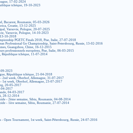
spagne, 17-02-2024
ublique tchèque, 19-10-2023
el, Bucarest, Roumanie, 05-03-2026
orica, Croatie, 13-12-2025
ipal, Varsovie, Pologne, 20-07-2025
ovie, Varsovie, Pologne, 14-10-2023
 13-10-2018
ionship PGETC Finals 2018, Pise, Italie, 27-07-2018
ean Professional Go Championship, Saint-Petersbourg, Russie, 13-02-2016
mes, Guangzhou, Chine, 16-12-2015
urs professionnels européens, Pise, Italie, 06-03-2015
, République tchèque, 11-07-2014
3-09-2023
ague, République tchèque, 21-04-2018
- 2nd week, Oberhof, Allemagne, 31-07-2017
 1st week, Oberhof, Allemagne, 23-07-2017
urg, 20-05-2017
8-04-2017
lande, 04-03-2017
i, 28-12-2014
pide - 2ème semaine, Sibiu, Roumanie, 04-08-2014
pide - 1ère semaine, Sibiu, Roumanie, 27-07-2014
 - Open Tournament, 1st week, Saint-Pétersbourg, Russie, 24-07-2016