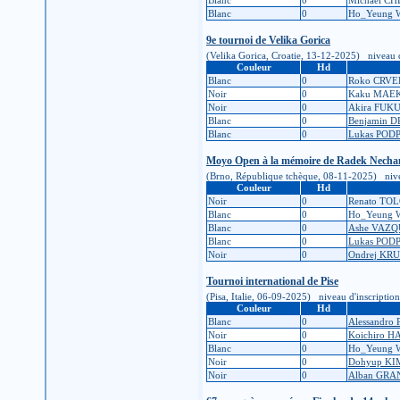
Blanc
0
Michael C
Blanc
0
Ho_Yeung
9e tournoi de Velika Gorica
(Velika Gorica, Croatie, 13-12-2025) niveau d'i
Couleur
Hd
Blanc
0
Roko CRVE
Noir
0
Kaku MAE
Noir
0
Akira FU
Blanc
0
Benjamin 
Blanc
0
Lukas POD
Moyo Open à la mémoire de Radek Necha
(Brno, République tchèque, 08-11-2025) niveau d
Couleur
Hd
Noir
0
Renato TO
Blanc
0
Ho_Yeung
Blanc
0
Ashe VAZ
Blanc
0
Lukas POD
Noir
0
Ondrej KR
Tournoi international de Pise
(Pisa, Italie, 06-09-2025) niveau d'inscription 
Couleur
Hd
Blanc
0
Alessandro
Noir
0
Koichiro H
Blanc
0
Ho_Yeung
Noir
0
Dohyup KI
Noir
0
Alban GR