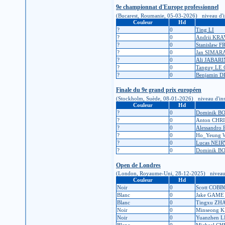
9e championnat d'Europe professionnel
(Bucarest, Roumanie, 05-03-2026) niveau d'inscr
Couleur
Hd
?
0
Ting LI
?
0
Andrii KR
?
0
Stanislaw 
?
0
Jan SIMAR
?
0
Ali JABARI
?
0
Tanguy LE
?
0
Benjamin 
Finale du 9e grand prix européen
(Stockholm, Suède, 08-01-2026) niveau d'inscrip
Couleur
Hd
?
0
Dominik B
?
0
Anton CHR
?
0
Alessandro
?
0
Ho_Yeung
?
0
Lucas NEI
?
0
Dominik B
Open de Londres
(London, Royaume-Uni, 28-12-2025) niveau d'ins
Couleur
Hd
Noir
0
Scott COB
Blanc
0
Jake GAME
Blanc
0
Tingxu ZH
Noir
0
Minseong 
Noir
0
Yuanzhen L