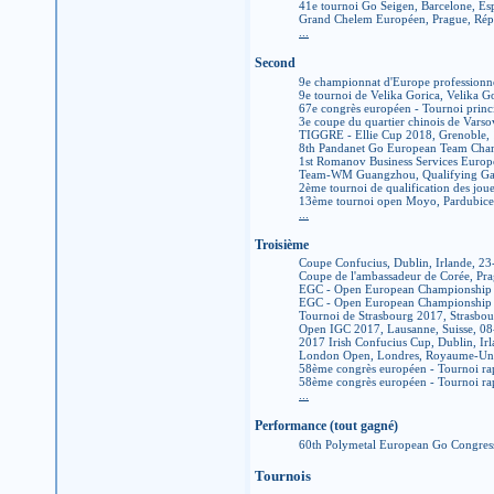
41e tournoi Go Seigen, Barcelone, E
Grand Chelem Européen, Prague, Rép
...
Second
9e championnat d'Europe professionn
9e tournoi de Velika Gorica, Velika G
67e congrès européen - Tournoi princ
3e coupe du quartier chinois de Vars
TIGGRE - Ellie Cup 2018, Grenoble,
8th Pandanet Go European Team Champ
1st Romanov Business Services Europ
Team-WM Guangzhou, Qualifying Ga
2ème tournoi de qualification des joue
13ème tournoi open Moyo, Pardubice
...
Troisième
Coupe Confucius, Dublin, Irlande, 2
Coupe de l'ambassadeur de Corée, Pr
EGC - Open European Championship 
EGC - Open European Championship -
Tournoi de Strasbourg 2017, Strasbo
Open IGC 2017, Lausanne, Suisse, 0
2017 Irish Confucius Cup, Dublin, Ir
London Open, Londres, Royaume-Un
58ème congrès européen - Tournoi ra
58ème congrès européen - Tournoi ra
...
Performance (tout gagné)
60th Polymetal European Go Congress
Tournois