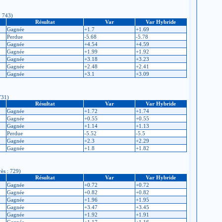
: 743)
Résultat
Var
Var Hybride
Gagnée
+1.7
+1.69
Perdue
-5.68
-5.78
Gagnée
+4.54
+4.59
Gagnée
+1.99
+1.92
Gagnée
+3.18
+3.23
Gagnée
+2.48
+2.41
Gagnée
+3.1
+3.09
731)
Résultat
Var
Var Hybride
Gagnée
+1.72
+1.74
Gagnée
+0.55
+0.55
Gagnée
+1.14
+1.13
Perdue
-5.52
-5.5
Gagnée
+2.3
+2.29
Gagnée
+1.8
+1.82
rès : 729)
Résultat
Var
Var Hybride
Gagnée
+0.72
+0.72
Gagnée
+0.82
+0.82
Gagnée
+1.96
+1.95
Gagnée
+3.47
+3.45
Gagnée
+1.92
+1.91