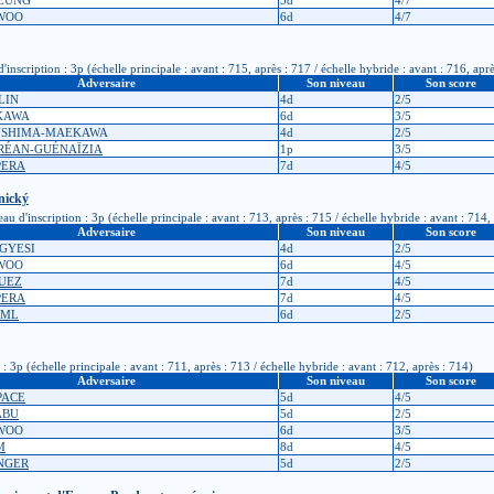
HEUNG
5d
4/7
 WOO
6d
4/7
nscription : 3p (échelle principale : avant : 715, après : 717 / échelle hybride : avant : 716, aprè
Adversaire
Son niveau
Son score
LIN
4d
2/5
KAWA
6d
3/5
KUSHIMA-MAEKAWA
4d
2/5
DRÉAN-GUÉNAÏZIA
1p
3/5
PERA
7d
4/5
nický
'inscription : 3p (échelle principale : avant : 713, après : 715 / échelle hybride : avant : 714, 
Adversaire
Son niveau
Son score
LGYESI
4d
2/5
 WOO
6d
4/5
QUEZ
7d
4/5
PERA
7d
4/5
UML
6d
2/5
: 3p (échelle principale : avant : 711, après : 713 / échelle hybride : avant : 712, après : 714)
Adversaire
Son niveau
Son score
 PACE
5d
4/5
ABU
5d
2/5
 WOO
6d
3/5
M
8d
4/5
ANGER
5d
2/5