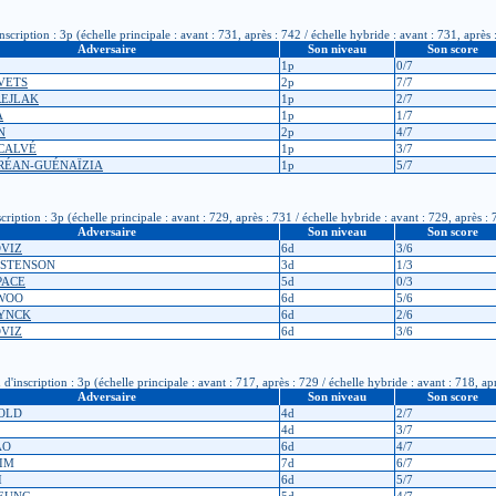
iption : 3p (échelle principale : avant : 731, après : 742 / échelle hybride : avant : 731, après 
Adversaire
Son niveau
Son score
1p
0/7
AVETS
2p
7/7
FREJLAK
1p
2/7
A
1p
1/7
N
2p
4/7
 CALVÉ
1p
3/7
DRÉAN-GUÉNAÏZIA
1p
5/7
tion : 3p (échelle principale : avant : 729, après : 731 / échelle hybride : avant : 729, après : 
Adversaire
Son niveau
Son score
OVIZ
6d
3/6
ISTENSON
3d
1/3
 PACE
5d
0/3
 WOO
6d
5/6
RYNCK
6d
2/6
OVIZ
6d
3/6
cription : 3p (échelle principale : avant : 717, après : 729 / échelle hybride : avant : 718, ap
Adversaire
Son niveau
Son score
BOLD
4d
2/7
4d
3/7
AO
6d
4/7
KIM
7d
6/7
I
6d
5/7