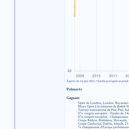
À partir du 1er mai 2022, l’échelle principale ne prend 
Palmarès
Gagnant
Open de Londres, London, Royaume-
Moyo Open à la mémoire de Radek Ne
Tournoi international de Pise, Pisa, It
67e congrès européen - Finales du 14
67e congrès européen - Championnat 
Coupe Kedros, Bratislava, Slovaquie,
Coupe Confucius, Dublin, Irlande, 2
7e championnat d'Europe profession