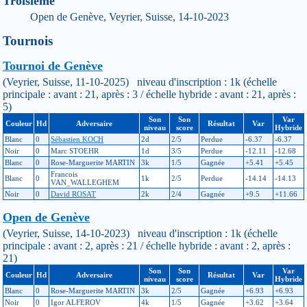
Troisième
Open de Genève, Veyrier, Suisse, 14-10-2023
Tournois
Tournoi de Genève
(Veyrier, Suisse, 11-10-2025) niveau d'inscription : 1k (échelle
principale : avant : 21, après : 3 / échelle hybride : avant : 21, après :
5)
Son
Son
Var
Couleur
Hd
Adversaire
Résultat
Var
niveau
score
Hybride
Blanc
0
Sébastien KOCH
2d
2/5
Perdue
-6.37
-6.37
Noir
0
Marc STOEHR
1d
3/5
Perdue
-12.11
-12.68
Blanc
0
Rose-Marguerite MARTIN
3k
1/5
Gagnée
+5.41
+5.45
Francois
Blanc
0
1k
2/5
Perdue
-14.14
-14.13
VAN_WALLEGHEM
Noir
0
David ROSAT
2k
2/4
Gagnée
+9.5
+11.66
Open de Genève
(Veyrier, Suisse, 14-10-2023) niveau d'inscription : 1k (échelle
principale : avant : 2, après : 21 / échelle hybride : avant : 2, après :
21)
Son
Son
Var
Couleur
Hd
Adversaire
Résultat
Var
niveau
score
Hybride
Blanc
0
Rose-Marguerite MARTIN
3k
2/5
Gagnée
+6.93
+6.93
Noir
0
Igor ALFEROV
4k
1/5
Gagnée
+3.62
+3.64