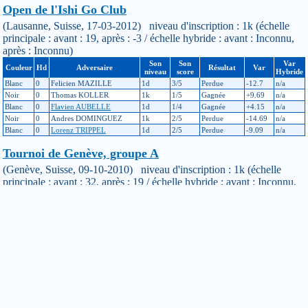
Open de l'Ishi Go Club
(Lausanne, Suisse, 17-03-2012) niveau d'inscription : 1k (échelle
principale : avant : 19, après : -3 / échelle hybride : avant : Inconnu,
après : Inconnu)
Son
Son
Var
Couleur
Hd
Adversaire
Résultat
Var
niveau
score
Hybride
Blanc
0
Felicien MAZILLE
1d
3/5
Perdue
-12.7
n/a
Noir
0
Thomas KOLLER
1k
1/5
Gagnée
+9.69
n/a
Blanc
0
Flavien AUBELLE
1d
1/4
Gagnée
+4.15
n/a
Noir
0
Andres DOMINGUEZ
1k
2/5
Perdue
-14.69
n/a
Blanc
0
Lorenz TRIPPEL
1d
2/5
Perdue
-9.09
n/a
Tournoi de Genève, groupe A
(Genève, Suisse, 09-10-2010) niveau d'inscription : 1k (échelle
principale : avant : 32, après : 19 / échelle hybride : avant : Inconnu,
après : Inconnu)
Son
Son
Var
Couleur
Hd
Adversaire
Résultat
Var
niveau
score
Hybride
Blanc
0
Hung FIORAMONTI
4k
3/5
Perdue
-14.53
n/a
Blanc
0
Samy JACOT
4k
0/3
Gagnée
+0.98
n/a
Noir
0
Felicien MAZILLE
1d
2/5
Gagnée
+16.83
n/a
Noir
0
Armel-David WOLFF
3d
4/5
Perdue
-1.11
n/a
Noir
0
Daniel BAUMANN
1k
3/5
Perdue
-14.49
n/a
Tournoi d'Aix-les-Bains