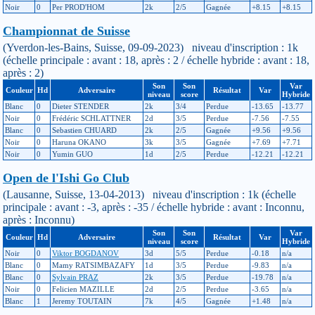
Noir
0
Per PROD'HOM
2k
2/5
Gagnée
+8.15
+8.15
Championnat de Suisse
(Yverdon-les-Bains, Suisse, 09-09-2023) niveau d'inscription : 1k
(échelle principale : avant : 18, après : 2 / échelle hybride : avant : 18,
après : 2)
Son
Son
Var
Couleur
Hd
Adversaire
Résultat
Var
niveau
score
Hybride
Blanc
0
Dieter STENDER
2k
3/4
Perdue
-13.65
-13.77
Noir
0
Frédéric SCHLATTNER
2d
3/5
Perdue
-7.56
-7.55
Blanc
0
Sebastien CHUARD
2k
2/5
Gagnée
+9.56
+9.56
Noir
0
Haruna OKANO
3k
3/5
Gagnée
+7.69
+7.71
Noir
0
Yumin GUO
1d
2/5
Perdue
-12.21
-12.21
Open de l'Ishi Go Club
(Lausanne, Suisse, 13-04-2013) niveau d'inscription : 1k (échelle
principale : avant : -3, après : -35 / échelle hybride : avant : Inconnu,
après : Inconnu)
Son
Son
Var
Couleur
Hd
Adversaire
Résultat
Var
niveau
score
Hybride
Noir
0
Viktor BOGDANOV
3d
5/5
Perdue
-0.18
n/a
Blanc
0
Mamy RATSIMBAZAFY
1d
3/5
Perdue
-9.83
n/a
Blanc
0
Sylvain PRAZ
2k
3/5
Perdue
-19.78
n/a
Noir
0
Felicien MAZILLE
2d
2/5
Perdue
-3.65
n/a
Blanc
1
Jeremy TOUTAIN
7k
4/5
Gagnée
+1.48
n/a