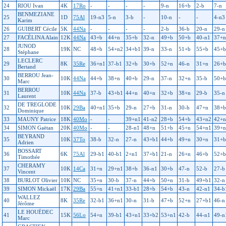
24
RIOU Ivan
4K
17Ro
-
-
-
-
9-n
16+b
2-b
7-n
BENMEZIANE
25
1D
75Al
19-n3
5-n
3-b
-
10-n
-
-
4-n3
Karim
26
GUIBERT Cécile
5K
44Na
-
-
-
-
2-b
36-b
20-n
29-n
27
FACÉLINA Alain
12K
44Na
43+b
44+n
35+b
32-n
49+b
50+b
40-n1
37+n
JUNOD
28
19K
NC
48+b
54+n2
34+b1
39-n
33-n
51+b
55+b
45+b
Stéphane
LECLERC
29
8K
35Re
36+n1
37-b1
32+b
30+b
52+n
46-n
31+n
26+b
Bertand
BERROU Jean-
30
10K
44Na
44+b
38+n
40+b
29-n
37-n
32+n
35-b
50+b
Marc
BERROU
31
10K
44Na
37-b
43+b1
44+n
40+n
32+b
38+n
29-b
35-n
Laurent
DE TREGLODE
32
10K
29Ba
40+n1
35+b
29-n
27+b
31-n
30-b
47+n
38+b
Dominique
33
MAUNY Patrice
18K
40Mo
-
-
39+n1
41-n2
28+b
54+b
43+n2
42+n
34
SIMON Gaëtan
20K
40Mo
-
-
28-n1
48+n
51+b
45+n
54+n1
39+n
BEYRAND
35
10K
37To
38-b
32-n
27-n
43+b1
44+b
49+n
30+n
31+b
Adrien
BOSSART
36
6K
75Al
29-b1
40-b1
2+n1
37+b1
21-n
26+n
46+b
52+b
Timothée
CHERAMY
37
10K
14Ca
31+n
29+n1
38+b
36-n1
30+b
47-n
52-b
27-b
Vincent
38
BURLOT Olivier
10K
NC
35+n
30-b
37-n
44+b
50+n
31-b
49+b1
32-n
39
SIMON Mickaël
17K
29Ba
55+n
41+n1
33-b1
28+b
54+b
43-n
42-n1
34-b
WALLEZ
40
8K
35Re
32-b1
36+n1
30-n
31-b
47+b
52+n
27+b1
46-n
Jérôme
LE HOUËDEC
41
15K
56Lo
54+n
39-b1
43+n1
33+b2
53+n1
42-b
44-n1
49-n
Marc