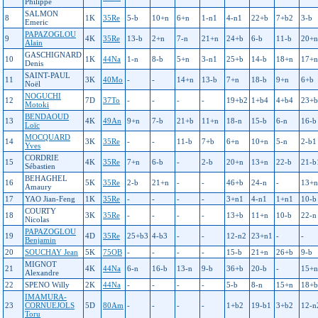
Philippe
SALMON
8
1K
35Re
5-b
10+n
6+n
1-n1
4-n1
22+b
7+b2
3-b
Emeric
PAPAZOGLOU
9
4K
35Re
13-b
2+n
7-n
21+n
24+b
6-b
11-b
20+n
Alain
GASCHIGNARD
10
1K
44Na
1-n
8-b
5+n
3-n1
25+b
14-b
18+n
17+n
Denis
SAINT-PAUL
11
3K
40Mo
-
-
14+n
13-b
7+n
18-b
9+n
6+b
Noël
NOGUCHI
12
7D
37To
-
-
-
-
19+b2
1+b4
4+b4
23+b
Motoki
BENDAOUD
13
4K
49An
9+n
7-b
21+b
11+n
18-n
15-b
6-n
16-b
Loïc
MOCQUARD
14
3K
35Re
-
-
11-b
7+b
6+n
10+n
5-n
2-b1
Yves
CORDRIE
15
4K
35Re
7+n
6-b
-
2-b
20+n
13+n
22-b
21-b
Sébastien
BEHAGHEL
16
5K
35Re
2-b
21+n
-
-
46+b
24-n
-
13+n
Amaury
17
YAO Jian-Feng
1K
35Re
-
-
-
-
3+n1
4-n1
1+n1
10-b
COURTY
18
3K
35Re
-
-
-
-
13+b
11+n
10-b
22-n
Nicolas
PAPAZOGLOU
19
4D
35Re
25+b3
4-b3
-
-
12-n2
23+n1
-
-
Benjamin
20
SOUCHAY Jean
5K
75OB
-
-
-
-
15-b
21+n
26+b
9-b
MIGNOT
21
4K
44Na
6-n
16-b
13-n
9-b
36+b
20-b
-
15+n
Alexandre
22
SPENO Willy
2K
44Na
-
-
-
-
5-b
8-n
15+n
18+b
IMAMURA-
23
CORNUEJOLS
5D
80Am
-
-
-
-
1+b2
19-b1
3+b2
12-n
Toru