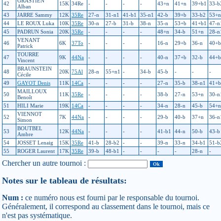
GRASTIEN
42
15K
34Re
-
-
-
-
43+n
41+n
39+b1
33-b
Alban
43
JARRE Sammy
12K
35Re
27-n
31-n1
41-b1
35-n1
42-b
39+b
33-b2
53+n
44
LE ROUX Luka
10K
35Re
30-n
27-b
31-b
38-n
35-n
53+b
41+b1
47-n
45
PADRUN Sonia
20K
35Re
-
-
-
-
48+n
34-b
51+n
28-n
VENANT
46
6K
37To
-
-
-
-
16-n
29+b
36-n
40+b
Patrick
TOURRE
47
9K
44Na
-
-
-
-
40-n
37+b
32-b
44+b
Vincent
BRAUNSTEIN
48
20K
75Al
28-n
55+n1
-
34-b
45-b
-
-
-
Cécile
49
GAYOT Denis
11K
14Ca
-
-
-
-
27-n
35-b
38-n1
41+b
MAILLOUX
50
11K
35Re
-
-
-
-
38-b
27-n
53+n
30-n
Benoît
51
HILI Marie
19K
14Ca
-
-
-
-
34-n
28-n
45-b
54+n
VIENNOT
52
7K
44Na
-
-
-
-
29-b
40-b
37+n
36-n
Simon
BOUTBEL
53
12K
44Na
-
-
-
-
41-b1
44-n
50-b
43-b
Ambre
54
JOSSET Lenaig
15K
35Re
41-b
28-b2
-
-
39-n
33-n
34-b1
51-b
55
ROGER Laurent
17K
35Re
39-b
48-b1
-
-
-
-
28-n
-
Chercher un autre tournoi :
Notes sur le tableau de résultats:
Num :
ce numéro nous est fourni par le responsable du tournoi.
Généralement, il correspond au classement dans le tournoi, mais ce
n'est pas systématique.