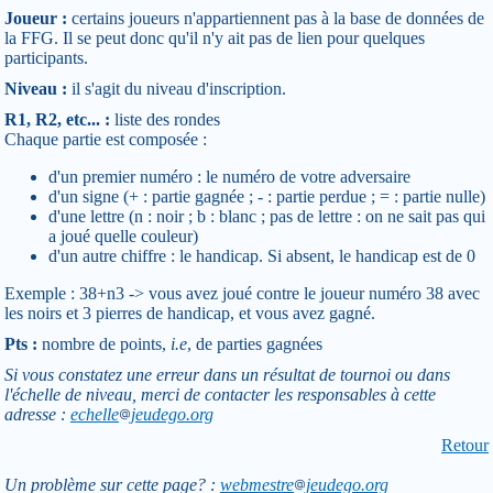
Joueur :
certains joueurs n'appartiennent pas à la base de données de
la FFG. Il se peut donc qu'il n'y ait pas de lien pour quelques
participants.
Niveau :
il s'agit du niveau d'inscription.
R1, R2, etc... :
liste des rondes
Chaque partie est composée :
d'un premier numéro : le numéro de votre adversaire
d'un signe (+ : partie gagnée ; - : partie perdue ; = : partie nulle)
d'une lettre (n : noir ; b : blanc ; pas de lettre : on ne sait pas qui
a joué quelle couleur)
d'un autre chiffre : le handicap. Si absent, le handicap est de 0
Exemple : 38+n3 -> vous avez joué contre le joueur numéro 38 avec
les noirs et 3 pierres de handicap, et vous avez gagné.
Pts :
nombre de points,
i.e
, de parties gagnées
Si vous constatez une erreur dans un résultat de tournoi ou dans
l'échelle de niveau, merci de contacter les responsables à cette
adresse :
echelle
jeudego.org
Retour
Un problème sur cette page? :
webmestre
jeudego.org