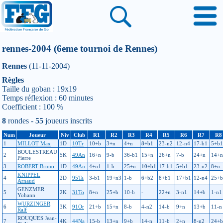
rennes-2004 (6eme tournoi de Rennes)
Rennes
(11-11-2004)
Règles
Taille du goban : 19x19
Temps réflexion : 60 minutes
Coefficient : 100 %
8
rondes -
55
joueurs inscrits
Num
Joueur
Niv
Club
R1
R2
R3
R4
R5
R6
R7
R8
1
MILLOT Max
1D
10Tr
10+b
3+n
4+n
8+b1
23-n2
12-n4
17-b1
5+b1
BOULESTREAU
2
5K
49An
16+n
9-b
36-b1
15+n
26+n
7-b
24+n
14+n
Pierre
3
ROBERT Bruno
1D
49An
4+n1
1-b
25+n
10+b1
17-b1
5+b1
23-n2
8+n
KNIPPEL
4
2D
95Ta
3-b1
19+n3
1-b
6+b2
8+b1
17+b1
12-n4
25+b
Arnaud
GENZMER
5
2K
31To
8+n
25+b
10-b
-
22+n
3-n1
14+b
1-n1
Yohann
WURZINGER
6
3K
91Or
21+b
15+n
8-b
4-n2
14-b
9+n
13+b
11-n
Ralf
ROUQUES Jean-
7
4K
44Na
15-b
13+n
9+b
14-n
11-b
2+n
8-n2
24+b