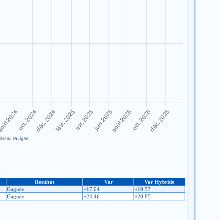
iel ou en ligne.
)
Résultat
Var
Var Hybride
Gagnée
+17.04
+19.57
Gagnée
+24.46
+20.85