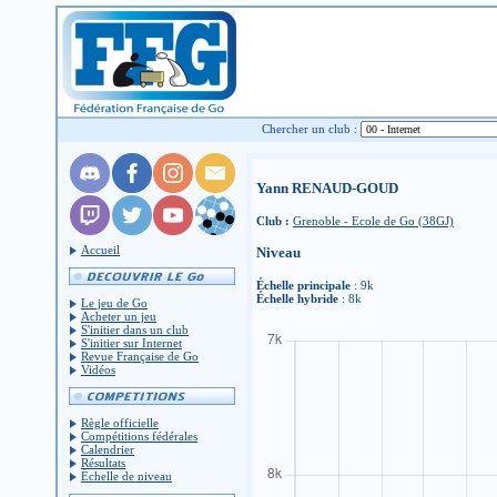
Chercher un club :
Yann RENAUD-GOUD
Club :
Grenoble - Ecole de Go (38GJ)
Accueil
Niveau
Échelle principale
: 9k
Échelle hybride
: 8k
Le jeu de Go
Acheter un jeu
S'initier dans un club
S'initier sur Internet
Revue Française de Go
Vidéos
Règle officielle
Compétitions fédérales
Calendrier
Résultats
Échelle de niveau