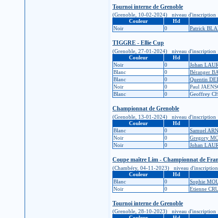
Tournoi interne de Grenoble
(Grenoble, 10-02-2024) niveau d'inscription : 1
Couleur
Hd
Noir
0
Patrick BL
TIGGRE - Ellie Cup
(Grenoble, 27-01-2024) niveau d'inscription : 1
Couleur
Hd
Noir
0
Johan LAU
Blanc
0
Béranger 
Blanc
0
Quentin D
Noir
0
Paul JAEN
Blanc
0
Geoffrey 
Championnat de Grenoble
(Grenoble, 13-01-2024) niveau d'inscription : 1
Couleur
Hd
Blanc
0
Samuel AR
Noir
0
Gregory M
Noir
0
Johan LAU
Coupe maître Lim - Championnat de Fran
(Chambéry, 04-11-2023) niveau d'inscription : 
Couleur
Hd
Blanc
0
Sophie M
Noir
0
Etienne C
Tournoi interne de Grenoble
(Grenoble, 28-10-2023) niveau d'inscription : 1
Couleur
Hd