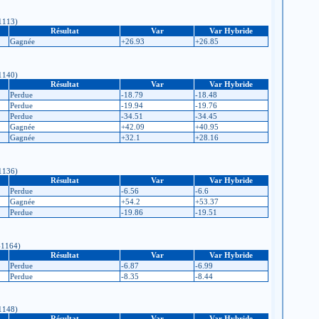
-1113)
Résultat
Var
Var Hybride
Gagnée
+26.93
+26.85
-1140)
Résultat
Var
Var Hybride
Perdue
-18.79
-18.48
Perdue
-19.94
-19.76
Perdue
-34.51
-34.45
Gagnée
+42.09
+40.95
Gagnée
+32.1
+28.16
-1136)
Résultat
Var
Var Hybride
Perdue
-6.56
-6.6
Gagnée
+54.2
+53.37
Perdue
-19.86
-19.51
 -1164)
Résultat
Var
Var Hybride
Perdue
-6.87
-6.99
Perdue
-8.35
-8.44
-1148)
Résultat
Var
Var Hybride