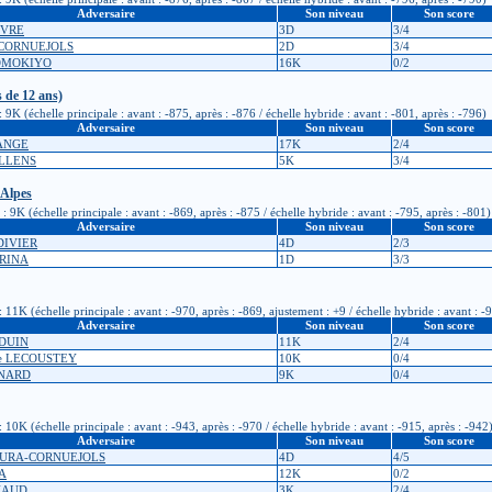
Adversaire
Son niveau
Son score
BVRE
3D
3/4
 CORNUEJOLS
2D
3/4
TOMOKIYO
16K
0/2
 de 12 ans)
K (échelle principale : avant : -875, après : -876 / échelle hybride : avant : -801, après : -796)
Adversaire
Son niveau
Son score
RANGE
17K
2/4
ALLENS
5K
3/4
-Alpes
K (échelle principale : avant : -869, après : -875 / échelle hybride : avant : -795, après : -801)
Adversaire
Son niveau
Son score
DIVIER
4D
2/3
ORINA
1D
3/3
1K (échelle principale : avant : -970, après : -869, ajustement : +9 / échelle hybride : avant : -9
Adversaire
Son niveau
Son score
UDUIN
11K
2/4
ste LECOUSTEY
10K
0/4
ENARD
9K
0/4
0K (échelle principale : avant : -943, après : -970 / échelle hybride : avant : -915, après : -942
Adversaire
Son niveau
Son score
MURA-CORNUEJOLS
4D
4/5
VA
12K
0/2
NAUD
3K
2/4