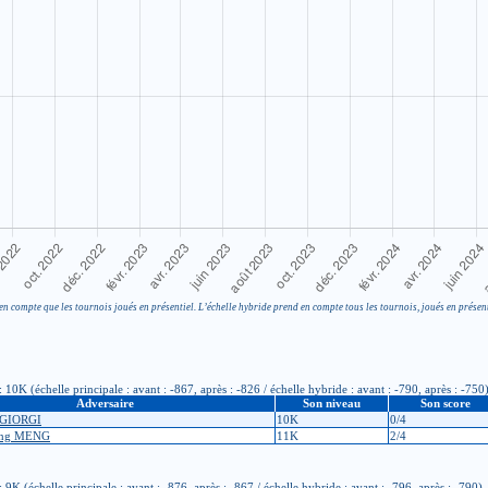
en compte que les tournois joués en présentiel. L’échelle hybride prend en compte tous les tournois, joués en présent
0K (échelle principale : avant : -867, après : -826 / échelle hybride : avant : -790, après : -750
Adversaire
Son niveau
Son score
_GIORGI
10K
0/4
ang MENG
11K
2/4
K (échelle principale : avant : -876, après : -867 / échelle hybride : avant : -796, après : -790)