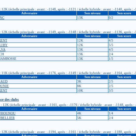
2K (échelle principale : avant : -1148, après : -1121 / échelle hybride : avant : -1140, après : 
Adversaire
Son niveau
Son score
ANC
13K
0/2
2K (échelle principale : avant : -1149, après : -1148 / échelle hybride : avant : -1136, après : 
Adversaire
Son niveau
Son score
RENT
12K
4/5
BAUBY
12K
5/5
ELVA
13K
4/5
SCH
13K
2/4
CHAMBOSSE
13K
1/5
1K (échelle principale : avant : -1176, après : -1149 / échelle hybride : avant : -1164, après : 
Adversaire
Son niveau
Son score
NAUD
3K
2/5
OUNIE
8K
2/5
RENT
10K
3/5
ce des clubs
12K (échelle principale : avant : -1161, après : -1176 / échelle hybride : avant : -1148, après :
Adversaire
Son niveau
Son score
OUHOUNOU
4K
1/4
RUBELLIER
5K
2/4
2K (échelle principale : avant : -1194, après : -1161 / échelle hybride : avant : -1180, après : 
Adversaire
Son niveau
Son score