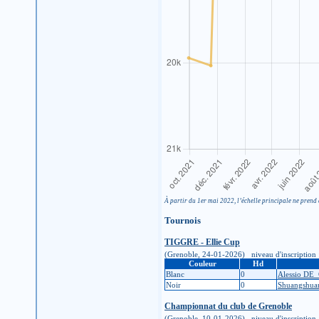
À partir du 1er mai 2022, l’échelle principale ne prend 
Tournois
TIGGRE - Ellie Cup
(Grenoble, 24-01-2026) niveau d'inscription : 1
Couleur
Hd
Blanc
0
Alessio DE
Noir
0
Shuangshu
Championnat du club de Grenoble
(Grenoble, 10-01-2026) niveau d'inscription : 9