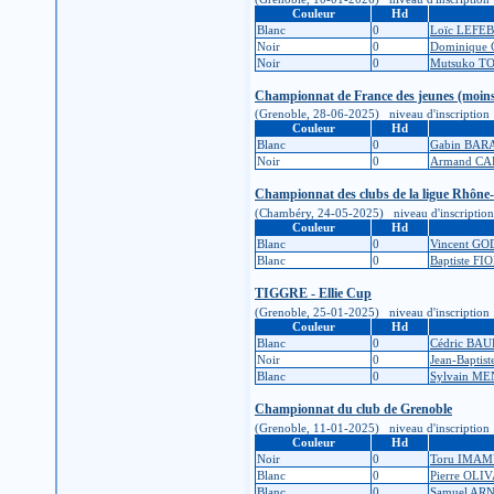
Couleur
Hd
Blanc
0
Loïc LEFE
Noir
0
Dominique
Noir
0
Mutsuko 
Championnat de France des jeunes (moins
(Grenoble, 28-06-2025) niveau d'inscription : 9
Couleur
Hd
Blanc
0
Gabin BA
Noir
0
Armand C
Championnat des clubs de la ligue Rhône
(Chambéry, 24-05-2025) niveau d'inscription : 9
Couleur
Hd
Blanc
0
Vincent GO
Blanc
0
Baptiste FI
TIGGRE - Ellie Cup
(Grenoble, 25-01-2025) niveau d'inscription : 1
Couleur
Hd
Blanc
0
Cédric BA
Noir
0
Jean-Bapti
Blanc
0
Sylvain M
Championnat du club de Grenoble
(Grenoble, 11-01-2025) niveau d'inscription : 1
Couleur
Hd
Noir
0
Toru IMA
Blanc
0
Pierre OLI
Blanc
0
Samuel AR