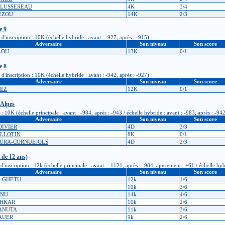
G LUSSEREAU
4K
3/4
UÉZOU
14K
2/3
e 9
'inscription : 10K (échelle hybride : avant : -927, après : -915)
Adversaire
Son niveau
Son score
ELOU
13K
0/1
e 8
'inscription : 10K (échelle hybride : avant : -942, après : -927)
Adversaire
Son niveau
Son score
VEZ
12K
0/1
-Alpes
0K (échelle principale : avant : -984, après : -943 / échelle hybride : avant : -983, après : -94
Adversaire
Son niveau
Son score
DIVIER
4D
3/3
UILLOTIN
8K
0/1
MURA-CORNUEJOLS
4D
2/3
de 12 ans)
cription : 12k (échelle principale : avant : -1121, après : -984, ajustement : +61 / échelle hybr
Adversaire
Son niveau
Son score
ai GHETU
12k
1/6
10k
3/6
ANU
14k
4/6
ICHKAR
10k
2/6
BANUTA
11k
3/6
BAUER
9k
2/6