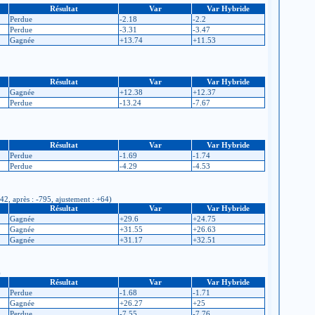
Résultat
Var
Var Hybride
Perdue
-2.18
-2.2
Perdue
-3.31
-3.47
Gagnée
+13.74
+11.53
Résultat
Var
Var Hybride
Gagnée
+12.38
+12.37
Perdue
-13.24
-7.67
Résultat
Var
Var Hybride
Perdue
-1.69
-1.74
Perdue
-4.29
-4.53
42, après : -795, ajustement : +64)
Résultat
Var
Var Hybride
Gagnée
+29.6
+24.75
Gagnée
+31.55
+26.63
Gagnée
+31.17
+32.51
)
Résultat
Var
Var Hybride
Perdue
-1.68
-1.71
Gagnée
+26.27
+25
Perdue
-7.55
-7.76