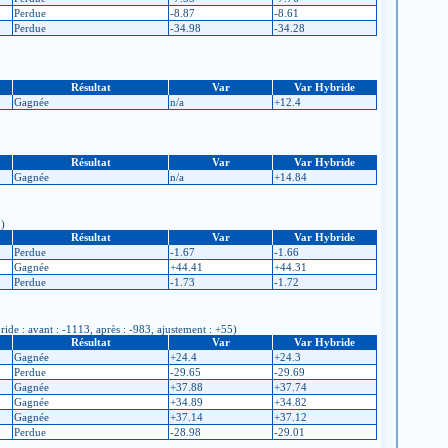
Perdue
-8.87
-8.61
Perdue
-34.98
-34.28
Résultat
Var
Var Hybride
Gagnée
n/a
+12.4
Résultat
Var
Var Hybride
Gagnée
n/a
+14.84
2)
Résultat
Var
Var Hybride
Perdue
-1.67
-1.66
Gagnée
+44.41
+44.31
Perdue
-1.73
-1.72
ide : avant : -1113, après : -983, ajustement : +55)
Résultat
Var
Var Hybride
Gagnée
+24.4
+24.3
Perdue
-29.65
-29.69
Gagnée
+37.88
+37.74
Gagnée
+34.89
+34.82
Gagnée
+37.14
+37.12
Perdue
-28.98
-29.01