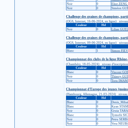
Noir
0
Eliot ZEN
Noir
0
Siméon G
Challenge des graines de champions, parti
(OGS, Internet, 16-06-2024, en ligne) niveau d
Couleur
Hd
Noir
0
Lilian GU
Challenge des graines de champions, parti
(OGS, Internet, 09-06-2024, en ligne) niveau d
Couleur
Hd
Blanc
1
Simon FIE
Championnat des clubs de la ligue Rhône
(Chambéry, 18-05-2024) niveau d'inscription : 1
Couleur
Hd
Blanc
0
Vincent GO
Noir
0
Thierry G
Noir
0
Toru IMA
Championnat d'Europe des jeunes (moins 
(Hambourg, Allemagne, 21-03-2024) niveau d'ins
Couleur
Hd
Blanc
0
Denis_Mih
Blanc
0
Kyan STAM
Noir
0
Gruia TAR
Blanc
0
Tymofii S
Noir
0
Petru SER
Noir
0
Vera NEU