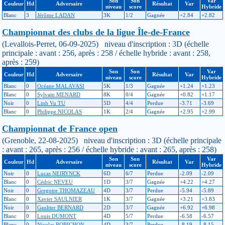
Son
Son
Var
Couleur
Hd
Adversaire
Résultat
Var
niveau
score
Hybride
Blanc
3
Jérôme LADAN
3K
1/2
Gagnée
+2.84
+2.82
Championnat des clubs de la ligue Île-de-France
(Levallois-Perret, 06-09-2025) niveau d'inscription : 3D (échelle
principale : avant : 256, après : 258 / échelle hybride : avant : 258,
après : 259)
Son
Son
Var
Couleur
Hd
Adversaire
Résultat
Var
niveau
score
Hybride
Blanc
0
Océane MALAVASI
5K
1/3
Gagnée
+1.24
+1.23
Blanc
0
Sylvain MENARD
8K
0/4
Gagnée
+0.82
+1.17
Noir
0
Linh Vu TU
5D
4/4
Perdue
-3.71
-3.69
Blanc
0
Philippe NICOLAS
1K
2/4
Gagnée
+2.95
+2.99
Championnat de France open
(Grenoble, 22-08-2025) niveau d'inscription : 3D (échelle principale
: avant : 265, après : 256 / échelle hybride : avant : 265, après : 258)
Son
Son
Var
Couleur
Hd
Adversaire
Résultat
Var
niveau
score
Hybride
Noir
0
Lucas NEIRYNCK
6D
6/7
Perdue
-2.09
-2.09
Blanc
0
Cédric NEVEU
1D
3/7
Gagnée
+4.22
+4.27
Noir
0
Gregoire THOMAZEAU
4D
3/7
Perdue
-5.94
-5.89
Blanc
0
Xavier SAULNIER
1K
3/7
Gagnée
+3.21
+3.83
Noir
0
Gaultier BERNARD
2D
3/7
Gagnée
+6.92
+6.98
Blanc
0
Louis DUMONT
4D
5/7
Perdue
-6.58
-6.57
Blanc
0
Nicolas ROBICHON
4D
3/7
Perdue
-8.19
-8.15