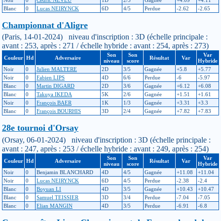
Noir
0
Cédric NEVEU
1D
2/5
Gagnée
+4.09
+4.11
Blanc
0
Lucas NEIRYNCK
6D
4/5
Perdue
-2.62
-2.65
Championnat d'Aligre
(Paris, 14-01-2024) niveau d'inscription : 3D (échelle principale :
avant : 253, après : 271 / échelle hybride : avant : 254, après : 273)
Son
Son
Var
Couleur
Hd
Adversaire
Résultat
Var
niveau
score
Hybride
Noir
0
Julien MALTERE
2D
3/5
Gagnée
+5.8
+5.77
Noir
0
Fabien LIPS
4D
6/6
Perdue
-6
-5.97
Blanc
0
Martin DIGARD
2D
3/6
Gagnée
+6.12
+6.08
Blanc
0
Takuya IKEDA
5K
2/6
Gagnée
+1.51
+1.61
Noir
0
François BAER
1K
1/3
Gagnée
+3.31
+3.3
Blanc
0
François BOURHIS
3D
2/4
Gagnée
+7.82
+7.83
28e tournoi d'Orsay
(Orsay, 06-01-2024) niveau d'inscription : 3D (échelle principale :
avant : 247, après : 253 / échelle hybride : avant : 249, après : 254)
Son
Son
Var
Couleur
Hd
Adversaire
Résultat
Var
niveau
score
Hybride
Noir
0
Benjamin BLANCHARD
4D
4/5
Gagnée
+11.08
+11.04
Noir
0
Lucas NEIRYNCK
6D
4/5
Perdue
-2.38
-2.4
Blanc
0
Boyuan LI
4D
3/5
Gagnée
+10.43
+10.47
Blanc
0
Samuel TEISSIER
3D
3/4
Perdue
-7.04
-7.05
Blanc
0
Elian MANGIN
4D
3/5
Perdue
-6.91
-6.8