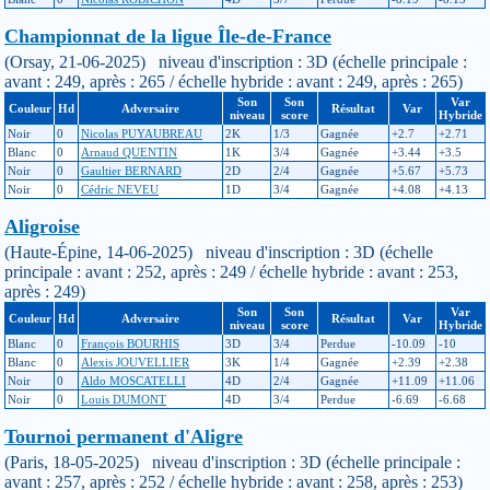
Championnat de la ligue Île-de-France
(Orsay, 21-06-2025) niveau d'inscription : 3D (échelle principale :
avant : 249, après : 265 / échelle hybride : avant : 249, après : 265)
Son
Son
Var
Couleur
Hd
Adversaire
Résultat
Var
niveau
score
Hybride
Noir
0
Nicolas PUYAUBREAU
2K
1/3
Gagnée
+2.7
+2.71
Blanc
0
Arnaud QUENTIN
1K
3/4
Gagnée
+3.44
+3.5
Noir
0
Gaultier BERNARD
2D
2/4
Gagnée
+5.67
+5.73
Noir
0
Cédric NEVEU
1D
3/4
Gagnée
+4.08
+4.13
Aligroise
(Haute-Épine, 14-06-2025) niveau d'inscription : 3D (échelle
principale : avant : 252, après : 249 / échelle hybride : avant : 253,
après : 249)
Son
Son
Var
Couleur
Hd
Adversaire
Résultat
Var
niveau
score
Hybride
Blanc
0
François BOURHIS
3D
3/4
Perdue
-10.09
-10
Blanc
0
Alexis JOUVELLIER
3K
1/4
Gagnée
+2.39
+2.38
Noir
0
Aldo MOSCATELLI
4D
2/4
Gagnée
+11.09
+11.06
Noir
0
Louis DUMONT
4D
3/4
Perdue
-6.69
-6.68
Tournoi permanent d'Aligre
(Paris, 18-05-2025) niveau d'inscription : 3D (échelle principale :
avant : 257, après : 252 / échelle hybride : avant : 258, après : 253)