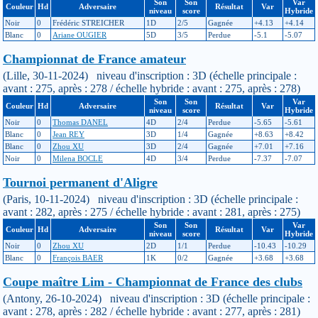
Son
Son
Var
Couleur
Hd
Adversaire
Résultat
Var
niveau
score
Hybride
Noir
0
Frédéric STREICHER
1D
2/5
Gagnée
+4.13
+4.14
Blanc
0
Ariane OUGIER
5D
3/5
Perdue
-5.1
-5.07
Championnat de France amateur
(Lille, 30-11-2024) niveau d'inscription : 3D (échelle principale :
avant : 275, après : 278 / échelle hybride : avant : 275, après : 278)
Son
Son
Var
Couleur
Hd
Adversaire
Résultat
Var
niveau
score
Hybride
Noir
0
Thomas DANEL
4D
2/4
Perdue
-5.65
-5.61
Blanc
0
Jean REY
3D
1/4
Gagnée
+8.63
+8.42
Blanc
0
Zhou XU
3D
2/4
Gagnée
+7.01
+7.16
Noir
0
Milena BOCLE
4D
3/4
Perdue
-7.37
-7.07
Tournoi permanent d'Aligre
(Paris, 10-11-2024) niveau d'inscription : 3D (échelle principale :
avant : 282, après : 275 / échelle hybride : avant : 281, après : 275)
Son
Son
Var
Couleur
Hd
Adversaire
Résultat
Var
niveau
score
Hybride
Noir
0
Zhou XU
2D
1/1
Perdue
-10.43
-10.29
Blanc
0
François BAER
1K
0/2
Gagnée
+3.68
+3.68
Coupe maître Lim - Championnat de France des clubs
(Antony, 26-10-2024) niveau d'inscription : 3D (échelle principale :
avant : 278, après : 282 / échelle hybride : avant : 277, après : 281)