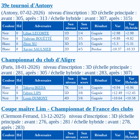
39e tournoi d'Antony
(Antony, 07-02-2026) niveau d'inscription : 3D (échelle principale :
avant : 305, après : 313 / échelle hybride : avant : 307, après : 315)
Son
Son
Var
Couleur
Hd
Adversaire
Résultat
Var
niveau
score
Hybride
Noir
0
Lilian LECOMTE
1D
1/4
Gagnée
+2.98
+2.98
Noir
0
Valérian BOUËTTÉ
5D
3/5
Gagnée
+9.89
+9.82
Blanc
0
Zhou XU
3D
3/5
Gagnée
+5.3
+5.31
Blanc
0
Xavier SAULNIER
2D
4/5
Perdue
-10.37
-10.33
Championnat du club d'Aligre
(Paris, 18-01-2026) niveau d'inscription : 3D (échelle principale :
avant : 281, après : 305 / échelle hybride : avant : 283, après : 307)
Son
Son
Var
Couleur
Hd
Adversaire
Résultat
Var
niveau
score
Hybride
Blanc
0
Takuya IKEDA
7K
1/4
Gagnée
+0.94
+0.96
Noir
0
Fabien LIPS
5D
3/6
Gagnée
+12.49
+12.45
Noir
0
Louis DUMONT
4D
5/6
Gagnée
+10.64
+10.58
Coupe maître Lim - Championnat de France des clubs
(Clermont-Ferrand, 13-12-2025) niveau d'inscription : 3D (échelle
principale : avant : 276, après : 281 / échelle hybride : avant : 278,
après : 283)
Son
Son
Var
Couleur
Hd
Adversaire
Résultat
Var
niveau
score
Hybride