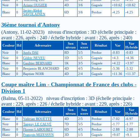
Noir
0
Ariane OUGIER
4D
3/6
Gagnée
+10.62
+10.62
Javier-Aleksi
Blanc
0
6D
3/6
Perdue
-4.25
-4.25
SAVOLAINEN
36ème tournoi d'Antony
(Antony, 11-02-2023) niveau d'inscription : 3D (échelle principale :
avant : 226, après : 240 / échelle hybride : avant : 226, après : 240)
Son
Son
Var
Couleur
Hd
Adversaire
Résultat
Var
niveau
score
Hybride
Noir
0
Junfu DAI
8D
5/5
Perdue
-0.83
-0.83
Noir
0
Cédric NEVEU
1D
1/5
Gagnée
+4.3
+4.36
Blanc
0
Gaultier BERNARD
1K
3/5
Gagnée
+4.22
+3.97
Noir
0
Benjamin BLANCHARD
4D
4/5
Perdue
-5.36
-5.32
Blanc
0
Baptiste NOIR
4D
2/4
Gagnée
+11.36
+11.37
Coupe maître Lim - Championnat de France des clubs -
Division 1
(Balma, 05-11-2022) niveau d'inscription : 3D (échelle principale :
avant : 229, après : 226 / échelle hybride : avant : 229, après : 226)
Son
Son
Var
Couleur
Hd
Adversaire
Résultat
Var
niveau
score
Hybride
Blanc
0
Valérian BOUËTTÉ
4D
2/5
Perdue
-7.02
-6.97
Noir
0
Tanguy LE CALVÉ
7D
5/5
Perdue
-1.77
-1.77
Blanc
0
Florent LABOURET
6D
4/5
Perdue
-2.88
-2.88
Blanc
0
François MIZESSYN
3D
1/5
Gagnée
+9.07
+9.1