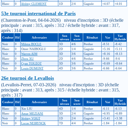
Blanc
0
Jérémy CLEMENT
1D
2/4
Gagnée
+4.07
+4.01
53e tournoi international de Paris
(Charenton-le-Pont, 04-04-2026) niveau d'inscription : 3D (échelle
principale : avant : 315, après : 312 / échelle hybride : avant : 317,
après : 314)
Son
Son
Var
Couleur
Hd
Adversaire
Résultat
Var
niveau
score
Hybride
Noir
0
Milena BOCLE
3D
4/6
Perdue
-8.51
-8.42
Blanc
0
Omer NAIBOGLU
2D
1/4
Gagnée
+5.16
+5.11
Noir
0
Warren AIM
3D
3/6
Gagnée
+8.16
+8.13
Blanc
0
Zhou XU
2D
4/6
Perdue
-9.66
-9.6
Blanc
0
Cyan TOUZOT
3D
3/6
Gagnée
+8.69
+8.64
Noir
0
Louis DUMONT
4D
3/6
Perdue
-6.66
-6.64
26e tournoi de Levallois
(Levallois-Perret, 07-03-2026) niveau d'inscription : 3D (échelle
principale : avant : 313, après : 315 / échelle hybride : avant : 315,
après : 317)
Son
Son
Var
Couleur
Hd
Adversaire
Résultat
Var
niveau
score
Hybride
Blanc
0
Xin LIU
4D
1/4
Perdue
-6.11
-6.13
Blanc
0
Amar MEZIANI
3D
2/4
Gagnée
+6.95
+6.89
Noir
0
Jérémy VOGT
1D
2/4
Gagnée
+3.41
+3.38
Noir
0
Lucas NEIRYNCK
7D
4/4
Perdue
-1.84
-1.84