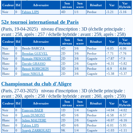
Son
Son
Var
Couleur
Hd
Adversaire
Résultat
Var
niveau
score
Hybride
Noir
0
Fabien LIPS
4D
1/1
Perdue
-5.21
-5.16
52e tournoi international de Paris
(Paris, 19-04-2025) niveau d'inscription : 3D (échelle principale :
avant : 258, après : 257 / échelle hybride : avant : 259, après : 258)
Son
Son
Var
Couleur
Hd
Adversaire
Résultat
Var
niveau
score
Hybride
Noir
0
Bende BARCZA
4D
3/6
Perdue
-6.05
-6.06
Blanc
0
Brendan GUEVEL
2D
3/6
Perdue
-7.71
-7.76
Noir
0
Romain FRISCOURT
2D
3/6
Gagnée
+7.87
+7.9
Blanc
0
Davide GRASSO
2D
2/6
Gagnée
+6.31
+5.82
Noir
0
Benoit ROBICHON
3D
3/6
Perdue
-6.9
-6.84
Blanc
0
Janne NIKULA
2D
3/6
Gagnée
+5.38
+5.37
Championnat du club d'Aligre
(Paris, 27-03-2025) niveau d'inscription : 3D (échelle principale :
avant : 260, après : 258 / échelle hybride : avant : 260, après : 259)
Son
Son
Var
Couleur
Hd
Adversaire
Résultat
Var
niveau
score
Hybride
Noir
0
François BAER
1D
1/4
Gagnée
+4.04
+4.02
Noir
0
Louis DUMONT
4D
5/6
Perdue
-6.58
-6.57
Blanc
0
Julien MALTERE
2D
2/6
Gagnée
+6.07
+6.16
Blanc
0
Fabien LIPS
4D
6/6
Perdue
-6.01
-5.95
Noir
0
Joseph ZARROUATI
9K
1/4
Gagnée
+1.03
+1.11