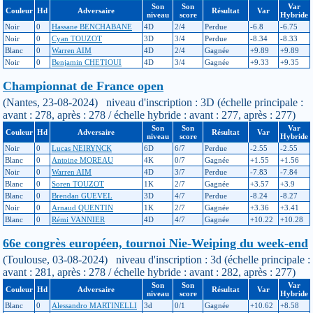
Son
Son
Var
Couleur
Hd
Adversaire
Résultat
Var
niveau
score
Hybride
Noir
0
Hassane BENCHABANE
4D
2/4
Perdue
-6.8
-6.75
Noir
0
Cyan TOUZOT
3D
3/4
Perdue
-8.34
-8.33
Blanc
0
Warren AIM
4D
2/4
Gagnée
+9.89
+9.89
Noir
0
Benjamin CHETIOUI
4D
3/4
Gagnée
+9.33
+9.35
Championnat de France open
(Nantes, 23-08-2024) niveau d'inscription : 3D (échelle principale :
avant : 278, après : 278 / échelle hybride : avant : 277, après : 277)
Son
Son
Var
Couleur
Hd
Adversaire
Résultat
Var
niveau
score
Hybride
Noir
0
Lucas NEIRYNCK
6D
6/7
Perdue
-2.55
-2.55
Blanc
0
Antoine MOREAU
4K
0/7
Gagnée
+1.55
+1.56
Noir
0
Warren AIM
4D
3/7
Perdue
-7.83
-7.84
Blanc
0
Soren TOUZOT
1K
2/7
Gagnée
+3.57
+3.9
Blanc
0
Brendan GUEVEL
3D
4/7
Perdue
-8.24
-8.27
Noir
0
Arnaud QUENTIN
1K
2/7
Gagnée
+3.36
+3.41
Blanc
0
Rémi VANNIER
4D
4/7
Gagnée
+10.22
+10.28
66e congrès européen, tournoi Nie-Weiping du week-end
(Toulouse, 03-08-2024) niveau d'inscription : 3d (échelle principale :
avant : 281, après : 278 / échelle hybride : avant : 282, après : 277)
Son
Son
Var
Couleur
Hd
Adversaire
Résultat
Var
niveau
score
Hybride
Blanc
0
Alessandro MARTINELLI
3d
0/1
Gagnée
+10.62
+8.58