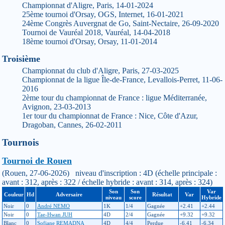
Championnat d'Aligre, Paris, 14-01-2024
25ème tournoi d'Orsay, OGS, Internet, 16-01-2021
24ème Congrès Auvergnat de Go, Saint-Nectaire, 26-09-2020
Tournoi de Vauréal 2018, Vauréal, 14-04-2018
18ème tournoi d'Orsay, Orsay, 11-01-2014
Troisième
Championnat du club d'Aligre, Paris, 27-03-2025
Championnat de la ligue Île-de-France, Levallois-Perret, 11-06-
2016
2ème tour du championnat de France : ligue Méditerranée,
Avignon, 23-03-2013
1er tour du championnat de France : Nice, Côte d'Azur,
Dragoban, Cannes, 26-02-2011
Tournois
Tournoi de Rouen
(Rouen, 27-06-2026) niveau d'inscription : 4D (échelle principale :
avant : 312, après : 322 / échelle hybride : avant : 314, après : 324)
Son
Son
Var
Couleur
Hd
Adversaire
Résultat
Var
niveau
score
Hybride
Noir
0
André NEMO
1K
1/4
Gagnée
+2.41
+2.44
Noir
0
Tae-Hwan JUH
4D
2/4
Gagnée
+9.32
+9.32
Blanc
0
Sofiane REMADNA
4D
4/4
Perdue
-6.41
-6.34