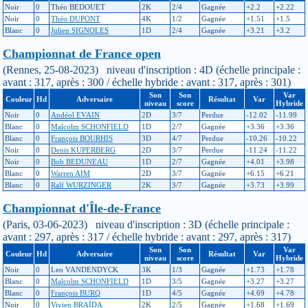
Noir
0
Théo BEDOUET
2K
2/4
Gagnée
+2.2
+2.22
Noir
0
Théo DUPONT
4K
1/2
Gagnée
+1.51
+1.5
Blanc
0
Julien SIGNOLES
1D
2/4
Gagnée
+3.21
+3.2
Championnat de France open
(Rennes, 25-08-2023) niveau d'inscription : 4D (échelle principale :
avant : 317, après : 300 / échelle hybride : avant : 317, après : 301)
Son
Son
Var
Couleur
Hd
Adversaire
Résultat
Var
niveau
score
Hybride
Noir
0
Andéol EVAIN
2D
3/7
Perdue
-12.02
-11.99
Blanc
0
Malcolm SCHONFIELD
1D
2/7
Gagnée
+3.36
+3.36
Blanc
0
François BOURHIS
3D
4/7
Perdue
-10.26
-10.22
Noir
0
Denis KUPERBERG
2D
3/7
Perdue
-11.24
-11.22
Noir
0
Bob BEDUNEAU
1D
2/7
Gagnée
+4.01
+3.98
Blanc
0
Warren AIM
2D
3/7
Gagnée
+6.15
+6.21
Blanc
0
Ralf WURZINGER
2K
3/7
Gagnée
+3.73
+3.99
Championnat d'Île-de-France
(Paris, 03-06-2023) niveau d'inscription : 3D (échelle principale :
avant : 297, après : 317 / échelle hybride : avant : 297, après : 317)
Son
Son
Var
Couleur
Hd
Adversaire
Résultat
Var
niveau
score
Hybride
Noir
0
Leo VANDENDYCK
3K
1/3
Gagnée
+1.73
+1.78
Blanc
0
Malcolm SCHONFIELD
1D
3/5
Gagnée
+3.27
+3.27
Blanc
0
François BURQ
1D
4/5
Gagnée
+4.69
+4.78
Noir
0
Vivien BRAÏDA
2K
2/5
Gagnée
+1.68
+1.69