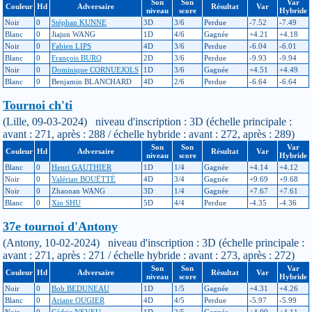
Son
Son
Var
Couleur
Hd
Adversaire
Résultat
Var
niveau
score
Hybride
Noir
0
Stéphan KUNNE
3D
3/6
Perdue
-7.52
-7.49
Blanc
0
Jiajun WANG
1D
4/6
Gagnée
+4.21
+4.18
Noir
0
Fabien LIPS
4D
3/6
Perdue
-6.04
-6.01
Blanc
0
François BURQ
2D
3/6
Perdue
-9.93
-9.94
Noir
0
Dominique CORNUEJOLS
1D
3/6
Gagnée
+4.51
+4.49
Blanc
0
Benjamin BLANCHARD
4D
2/6
Perdue
-6.64
-6.64
Tournoi ch'ti
(Lille, 09-03-2024) niveau d'inscription : 3D (échelle principale :
avant : 271, après : 288 / échelle hybride : avant : 272, après : 289)
Son
Son
Var
Couleur
Hd
Adversaire
Résultat
Var
niveau
score
Hybride
Blanc
0
Henri GAUTHIER
1D
1/4
Gagnée
+4.14
+4.12
Noir
0
Valérian BOUËTTÉ
4D
3/4
Gagnée
+9.69
+9.68
Noir
0
Zhaonan WANG
3D
1/4
Gagnée
+7.67
+7.61
Blanc
0
Xin SHU
5D
4/4
Perdue
-4.35
-4.36
37e tournoi d'Antony
(Antony, 10-02-2024) niveau d'inscription : 3D (échelle principale :
avant : 271, après : 271 / échelle hybride : avant : 273, après : 272)
Son
Son
Var
Couleur
Hd
Adversaire
Résultat
Var
niveau
score
Hybride
Noir
0
Bob BEDUNEAU
1D
1/5
Gagnée
+4.31
+4.26
Blanc
0
Ariane OUGIER
4D
4/5
Perdue
-5.97
-5.99