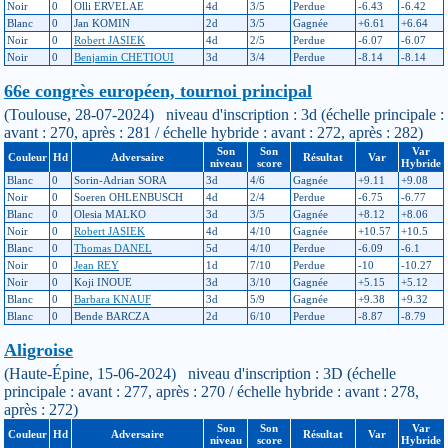
Noir
0
Olli ERVELAE
4d
3/5
Perdue
-6.43
-6.42
Blanc
0
Jan KOMIN
2d
3/5
Gagnée
+6.61
+6.64
Noir
0
Robert JASIEK
4d
2/5
Perdue
-6.07
-6.07
Noir
0
Benjamin CHETIOUI
3d
3/4
Perdue
-8.14
-8.14
66e congrès européen, tournoi principal
(Toulouse, 28-07-2024) niveau d'inscription : 3d (échelle principale :
avant : 270, après : 281 / échelle hybride : avant : 272, après : 282)
Son
Son
Var
Couleur
Hd
Adversaire
Résultat
Var
niveau
score
Hybride
Blanc
0
Sorin-Adrian SORA
3d
4/6
Gagnée
+9.11
+9.08
Noir
0
Soeren OHLENBUSCH
4d
2/4
Perdue
-6.75
-6.77
Blanc
0
Olesia MALKO
3d
3/5
Gagnée
+8.12
+8.06
Noir
0
Robert JASIEK
4d
4/10
Gagnée
+10.57
+10.5
Blanc
0
Thomas DANEL
5d
4/10
Perdue
-6.09
-6.1
Noir
0
Jean REY
1d
7/10
Perdue
-10
-10.27
Noir
0
Koji INOUE
3d
3/10
Gagnée
+5.15
+5.12
Blanc
0
Barbara KNAUF
3d
5/9
Gagnée
+9.38
+9.32
Blanc
0
Bende BARCZA
2d
6/10
Perdue
-8.87
-8.79
Aligroise
(Haute-Épine, 15-06-2024) niveau d'inscription : 3D (échelle
principale : avant : 277, après : 270 / échelle hybride : avant : 278,
après : 272)
Son
Son
Var
Couleur
Hd
Adversaire
Résultat
Var
niveau
score
Hybride