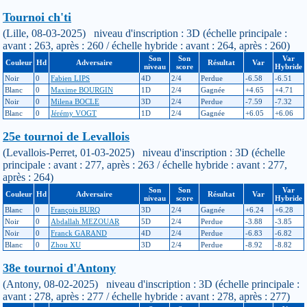
Tournoi ch'ti
(Lille, 08-03-2025) niveau d'inscription : 3D (échelle principale :
avant : 263, après : 260 / échelle hybride : avant : 264, après : 260)
Son
Son
Var
Couleur
Hd
Adversaire
Résultat
Var
niveau
score
Hybride
Noir
0
Fabien LIPS
4D
2/4
Perdue
-6.58
-6.51
Blanc
0
Maxime BOURGIN
1D
2/4
Gagnée
+4.65
+4.71
Noir
0
Milena BOCLE
3D
2/4
Perdue
-7.59
-7.32
Blanc
0
Jérémy VOGT
1D
2/4
Gagnée
+6.05
+6.06
25e tournoi de Levallois
(Levallois-Perret, 01-03-2025) niveau d'inscription : 3D (échelle
principale : avant : 277, après : 263 / échelle hybride : avant : 277,
après : 264)
Son
Son
Var
Couleur
Hd
Adversaire
Résultat
Var
niveau
score
Hybride
Blanc
0
François BURQ
3D
2/4
Gagnée
+6.24
+6.28
Noir
0
Abdallah MEZOUAR
5D
2/4
Perdue
-3.88
-3.85
Noir
0
Franck GARAND
4D
2/4
Perdue
-6.83
-6.82
Blanc
0
Zhou XU
3D
2/4
Perdue
-8.92
-8.82
38e tournoi d'Antony
(Antony, 08-02-2025) niveau d'inscription : 3D (échelle principale :
avant : 278, après : 277 / échelle hybride : avant : 278, après : 277)