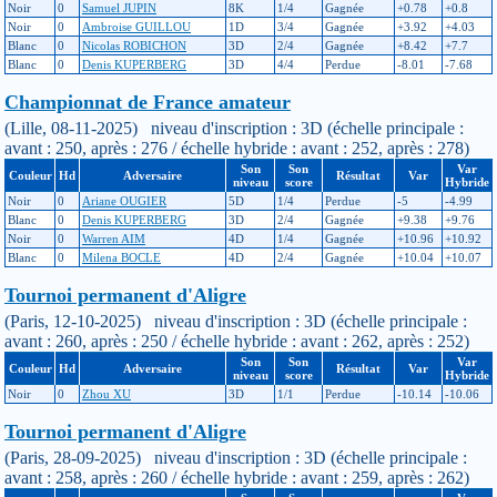
Noir
0
Samuel JUPIN
8K
1/4
Gagnée
+0.78
+0.8
Noir
0
Ambroise GUILLOU
1D
3/4
Gagnée
+3.92
+4.03
Blanc
0
Nicolas ROBICHON
3D
2/4
Gagnée
+8.42
+7.7
Blanc
0
Denis KUPERBERG
3D
4/4
Perdue
-8.01
-7.68
Championnat de France amateur
(Lille, 08-11-2025) niveau d'inscription : 3D (échelle principale :
avant : 250, après : 276 / échelle hybride : avant : 252, après : 278)
Son
Son
Var
Couleur
Hd
Adversaire
Résultat
Var
niveau
score
Hybride
Noir
0
Ariane OUGIER
5D
1/4
Perdue
-5
-4.99
Blanc
0
Denis KUPERBERG
3D
2/4
Gagnée
+9.38
+9.76
Noir
0
Warren AIM
4D
1/4
Gagnée
+10.96
+10.92
Blanc
0
Milena BOCLE
4D
2/4
Gagnée
+10.04
+10.07
Tournoi permanent d'Aligre
(Paris, 12-10-2025) niveau d'inscription : 3D (échelle principale :
avant : 260, après : 250 / échelle hybride : avant : 262, après : 252)
Son
Son
Var
Couleur
Hd
Adversaire
Résultat
Var
niveau
score
Hybride
Noir
0
Zhou XU
3D
1/1
Perdue
-10.14
-10.06
Tournoi permanent d'Aligre
(Paris, 28-09-2025) niveau d'inscription : 3D (échelle principale :
avant : 258, après : 260 / échelle hybride : avant : 259, après : 262)