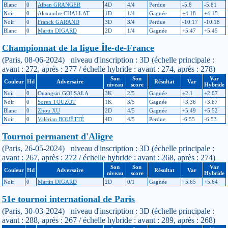
Blanc
0
Alban GRANGER
4D
4/4
Perdue
-5.8
-5.81
Noir
0
Alexandre CHALLAT
1D
1/4
Gagnée
+4.18
+4.15
Noir
0
Franck GARAND
3D
3/4
Perdue
-10.17
-10.18
Blanc
0
Martin DIGARD
2D
1/4
Gagnée
+5.47
+5.45
Championnat de la ligue Île-de-France
(Paris, 08-06-2024) niveau d'inscription : 3D (échelle principale :
avant : 272, après : 277 / échelle hybride : avant : 274, après : 278)
Son
Son
Var
Couleur
Hd
Adversaire
Résultat
Var
niveau
score
Hybride
Noir
0
Ouangsiri GOLSALA
3K
2/5
Gagnée
+2.1
+2.07
Noir
0
Soren TOUZOT
1K
3/5
Gagnée
+3.36
+3.67
Blanc
0
Zhou XU
2D
4/5
Gagnée
+5.49
+5.52
Noir
0
Valérian BOUËTTÉ
4D
4/5
Perdue
-6.55
-6.53
Tournoi permanent d'Aligre
(Paris, 26-05-2024) niveau d'inscription : 3D (échelle principale :
avant : 267, après : 272 / échelle hybride : avant : 268, après : 274)
Son
Son
Var
Couleur
Hd
Adversaire
Résultat
Var
niveau
score
Hybride
Noir
0
Martin DIGARD
2D
0/1
Gagnée
+5.65
+5.64
51e tournoi international de Paris
(Paris, 30-03-2024) niveau d'inscription : 3D (échelle principale :
avant : 288, après : 267 / échelle hybride : avant : 289, après : 268)