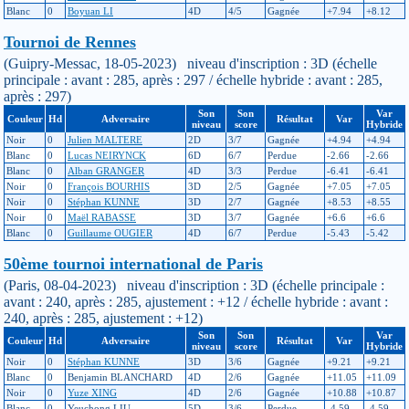
Blanc
0
Boyuan LI
4D
4/5
Gagnée
+7.94
+8.12
Tournoi de Rennes
(Guipry-Messac, 18-05-2023) niveau d'inscription : 3D (échelle
principale : avant : 285, après : 297 / échelle hybride : avant : 285,
après : 297)
Son
Son
Var
Couleur
Hd
Adversaire
Résultat
Var
niveau
score
Hybride
Noir
0
Julien MALTERE
2D
3/7
Gagnée
+4.94
+4.94
Blanc
0
Lucas NEIRYNCK
6D
6/7
Perdue
-2.66
-2.66
Blanc
0
Alban GRANGER
4D
3/3
Perdue
-6.41
-6.41
Noir
0
François BOURHIS
3D
2/5
Gagnée
+7.05
+7.05
Noir
0
Stéphan KUNNE
3D
2/7
Gagnée
+8.53
+8.55
Noir
0
Maël RABASSE
3D
3/7
Gagnée
+6.6
+6.6
Blanc
0
Guillaume OUGIER
4D
6/7
Perdue
-5.43
-5.42
50ème tournoi international de Paris
(Paris, 08-04-2023) niveau d'inscription : 3D (échelle principale :
avant : 240, après : 285, ajustement : +12 / échelle hybride : avant :
240, après : 285, ajustement : +12)
Son
Son
Var
Couleur
Hd
Adversaire
Résultat
Var
niveau
score
Hybride
Noir
0
Stéphan KUNNE
3D
3/6
Gagnée
+9.21
+9.21
Blanc
0
Benjamin BLANCHARD
4D
2/6
Gagnée
+11.05
+11.09
Noir
0
Yuze XING
4D
2/6
Gagnée
+10.88
+10.87
Blanc
0
Yeuchong LIU
5D
3/6
Perdue
-4.59
-4.59