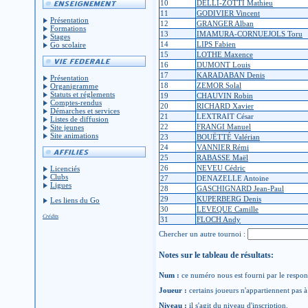
10
DELLI-ZOTTI Mathieu
11
GODIVIER Vincent
Présentation
12
GRANGER Alban
Formations
13
IMAMURA-CORNUEJOLS Toru
Stages
14
LIPS Fabien
Go scolaire
15
LOTHE Maxence
16
DUMONT Louis
17
KARADABAN Denis
Présentation
18
ZEMOR Solal
Organigramme
Statuts et réglements
19
CHAUVIN Robin
Comptes-rendus
20
RICHARD Xavier
Démarches et services
21
LEXTRAIT César
Listes de diffusion
22
FRANGI Manuel
Site jeunes
Site animations
23
BOUËTTÉ Valérian
24
VANNIER Rémi
25
RABASSE Maël
26
NEVEU Cédric
Licenciés
Clubs
27
DENAZELLE Antoine
Ligues
28
GASCHIGNARD Jean-Paul
29
KUPERBERG Denis
Les liens du Go
30
LEVEQUE Camille
Crédits
31
FLOCH Andy
Chercher un autre tournoi :
Notes sur le tableau de résultats:
Num :
ce numéro nous est fourni par le respons
Joueur :
certains joueurs n'appartiennent pas à 
Niveau :
il s'agit du niveau d'inscription.