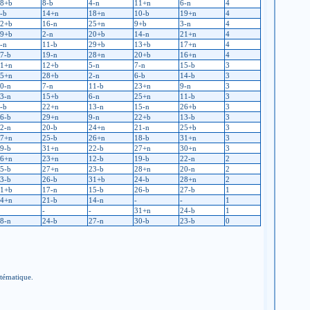
8+b
8-b
4-n
11+n
6-n
4
-b
14+n
18+n
10-b
19+n
4
2+b
16-n
25+n
9+b
3-n
4
9+b
2-n
20+b
14-n
21+n
4
-n
11-b
29+b
13+b
17+n
4
7-b
19-n
28+n
20+b
16+n
4
1+n
12+b
5-n
7-n
15-b
3
5+n
28+b
2-n
6-b
14-b
3
0-n
7-n
11-b
23+n
9-n
3
3-n
15+b
6-n
25+n
11-b
3
-b
22+n
13-n
15-n
26+b
3
6-b
29+n
9-n
22+b
13-b
3
2-n
20-b
24+n
21-n
25+b
3
7+n
25-b
26+n
18-b
31+n
3
9-b
31+n
22-b
27+n
30+n
3
6+n
23+n
12-b
19-b
22-n
2
5-b
27+n
23-b
28+n
20-n
2
3-b
26-b
31+b
24-b
28+n
2
1+b
17-n
15-b
26-b
27-b
1
4+n
21-b
14-n
-
-
1
-
-
31+n
24-b
1
8-n
24-b
27-n
30-b
23-b
0
stématique.