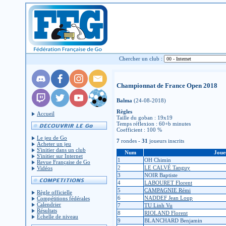
Chercher un club :
Championnat de France Open 2018
Balma
(24-08-2018)
Règles
Accueil
Taille du goban : 19x19
Temps réflexion : 60+b minutes
Coefficient : 100 %
Le jeu de Go
7
rondes -
31
joueurs inscrits
Acheter un jeu
S'initier dans un club
Num
Joue
S'initier sur Internet
1
OH Chimin
Revue Française de Go
2
LE CALVÉ Tanguy
Vidéos
3
NOIR Baptiste
4
LABOURET Florent
5
CAMPAGNIE Rémi
Règle officielle
6
NADDEF Jean Loup
Compétitions fédérales
Calendrier
7
TU Linh Vu
Résultats
8
RIOLAND Florent
Échelle de niveau
9
BLANCHARD Benjamin