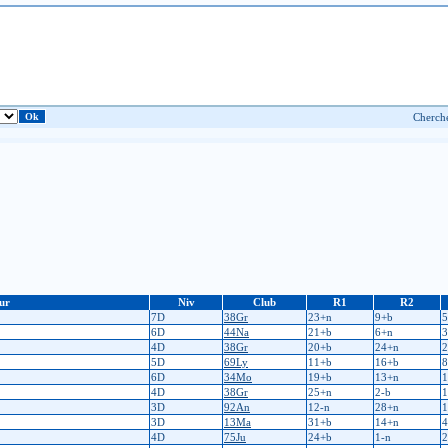
ur
Niv
Club
R1
R2
7D
38Gr
23+n
9+b
5
6D
44Na
21+b
6+n
3
4D
38Gr
20+b
24+n
2
5D
69Ly
11+b
16+b
8
6D
34Mo
19+b
13+n
1
4D
38Gr
25+n
2-b
1
3D
92An
12-n
28+n
1
3D
13Ma
31+b
14+n
4
4D
75Ju
24+b
1-n
2