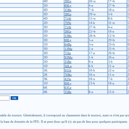
4D
38Gr
26+n
17+b
1
2D
69Ly
4-n
27+b
6
4D
35Re
7+b
18-n
2
3D
38Gr
29+n
5-b
1
4D
75Al
15+n
8-b
7
2D
79Ni
14-b
31+n
1
3D
75Al
27+b
4-n
2
5D
38Gr
22+b
10-n
1
3D
33Bo
28+b
12+b
1
3D
69Ly
5-n
29+b
1
1D
64Ba
3-n
23+b
9
3D
13Ma
2-n
25+b
1
3D
75Ju
17-n
26+b
1
3D
93Mo
1-b
20-n
2
2D
35Re
9-n
3-b
2
1D
56Lo
6-b
21-n
2
1K
91Or
10-b
22-n
2
2K
76Ro
16-n
11-n
2
3K
42Se
18-n
7-b
3
1D
69Ly
13-b
19-n
2
6K
63Ce
-
-
-
4K
35Re
8-n
15-b
2
able du tournoi. Généralement, il correspond au classement dans le tournoi, mais ce n'est pas sy
la base de données de la FFG. Il se peut donc qu'il n'y ait pas de lien pour quelques participants.