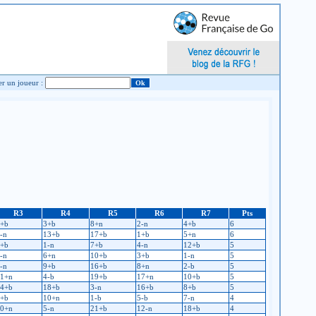
Chercher un joueur :
R3
R4
R5
R6
R7
Pts
+b
3+b
8+n
2-n
4+b
6
-n
13+b
17+b
1+b
5+n
6
+b
1-n
7+b
4-n
12+b
5
-n
6+n
10+b
3+b
1-n
5
-n
9+b
16+b
8+n
2-b
5
1+n
4-b
19+b
17+n
10+b
5
4+b
18+b
3-n
16+b
8+b
5
+b
10+n
1-b
5-b
7-n
4
0+n
5-n
21+b
12-n
18+b
4