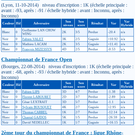
(Lyon, 11-10-2014) niveau d'inscription : 1K (échelle principale :
avant : -93, après : -91 / échelle hybride : avant : Inconnu, après :
Inconnu)
Son
Son
Var
Couleur
Hd
Adversaire
Résultat
Var
niveau
score
Hybride
Guillaume LAN CHOW
Blanc
0
2K
3/5
Perdue
-20.4
n/a
WING
Noir
0
Fabien VALET
3K
2/5
Gagnée
+10.92
n/a
Noir
0
Mathieu LACAM
2K
3/5
Gagnée
+11.41
n/a
Blanc
0
François MIZESSYN
4D
2/5
Perdue
-0.53
n/a
Championnat de France Open
(Bourges, 22-08-2014) niveau d'inscription : 1K (échelle principale :
avant : -68, après : -93 / échelle hybride : avant : Inconnu, après :
Inconnu)
Son
Son
Var
Couleur
Hd
Adversaire
Résultat
Var
niveau
score
Hybride
Blanc
0
Fabien LIPS
3D
4/7
Perdue
-1.38
n/a
Noir
0
Florent LABOURET
2D
3/7
Perdue
-2.89
n/a
Noir
0
César LEXTRAIT
3D
5/7
Perdue
-1.1
n/a
Blanc
0
Sylvain BOUSQUET
4K
2/7
Gagnée
+2.95
n/a
Noir
0
Thomas CARREL
1K
2/7
Perdue
-12.14
n/a
Blanc
0
Chantal GAJDOS
5K
1/5
Perdue
-26.59
n/a
Noir
0
David NEDELLEC
1K
1/7
Gagnée
+16.15
n/a
2ème tour du championnat de France : ligue Rhône-