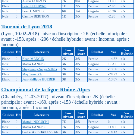
Noir
0
Alexis GOUZON
7K
0/4
Gagnée
+1.51
n/a
Blanc
0
Loïc LEFEBVRE
1D
2/5
Perdue
-2.68
n/a
Noir
0
Franck MEYER
6K
1/4
Gagnée
+3.36
n/a
Noir
0
Camille BERTHON
1D
3/5
Perdue
-2.28
n/a
Tournoi de Lyon 2018
(Lyon, 10-02-2018) niveau d'inscription : 2K (échelle principale :
avant : -153, après : -206 / échelle hybride : avant : Inconnu, après :
Inconnu)
Son
Son
Var
Couleur
Hd
Adversaire
Résultat
Var
niveau
score
Hybride
Blanc
0
Elian MANGIN
2K
3/5
Perdue
-14.52
n/a
Noir
0
Mateo LANGER
3K
3/5
Gagnée
+9.31
n/a
Noir
0
Shughuang Serge SONG
2K
3/5
Perdue
-13.56
n/a
Blanc
0
May Soua YA
3K
2/4
Perdue
-20.72
n/a
Blanc
0
Jean-Philippe HUEBER
3K
3/5
Perdue
-13.87
n/a
Championnat de la ligue Rhône-Alpes
(Chambéry, 11-03-2017) niveau d'inscription : 2K (échelle
principale : avant : -160, après : -153 / échelle hybride : avant :
Inconnu, après : Inconnu)
Son
Son
Var
Couleur
Hd
Adversaire
Résultat
Var
niveau
score
Hybride
Blanc
0
Motoki NOGUCHI
7D
5/5
Perdue
0
n/a
Noir
0
Mateo LANGER
7K
2/5
Gagnée
+1.01
n/a
Noir
0
Cédric ARISDAKESSIAN
3K
3/5
Perdue
-18.13
n/a