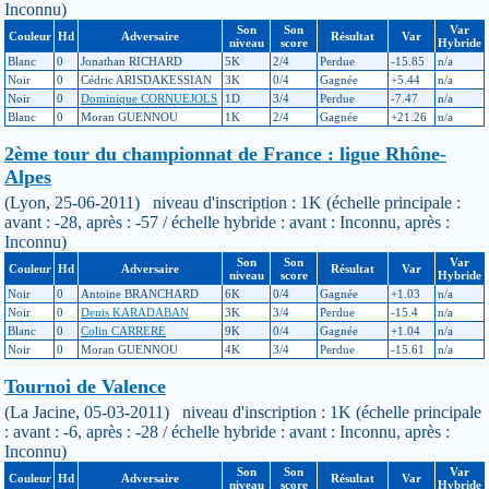
Inconnu)
Son
Son
Var
Couleur
Hd
Adversaire
Résultat
Var
niveau
score
Hybride
Blanc
0
Jonathan RICHARD
5K
2/4
Perdue
-15.85
n/a
Noir
0
Cédric ARISDAKESSIAN
3K
0/4
Gagnée
+5.44
n/a
Noir
0
Dominique CORNUEJOLS
1D
3/4
Perdue
-7.47
n/a
Blanc
0
Moran GUENNOU
1K
2/4
Gagnée
+21.26
n/a
2ème tour du championnat de France : ligue Rhône-
Alpes
(Lyon, 25-06-2011) niveau d'inscription : 1K (échelle principale :
avant : -28, après : -57 / échelle hybride : avant : Inconnu, après :
Inconnu)
Son
Son
Var
Couleur
Hd
Adversaire
Résultat
Var
niveau
score
Hybride
Noir
0
Antoine BRANCHARD
6K
0/4
Gagnée
+1.03
n/a
Noir
0
Denis KARADABAN
3K
3/4
Perdue
-15.4
n/a
Blanc
0
Colin CARRERE
9K
0/4
Gagnée
+1.04
n/a
Noir
0
Moran GUENNOU
4K
3/4
Perdue
-15.61
n/a
Tournoi de Valence
(La Jacine, 05-03-2011) niveau d'inscription : 1K (échelle principale
: avant : -6, après : -28 / échelle hybride : avant : Inconnu, après :
Inconnu)
Son
Son
Var
Couleur
Hd
Adversaire
Résultat
Var
niveau
score
Hybride