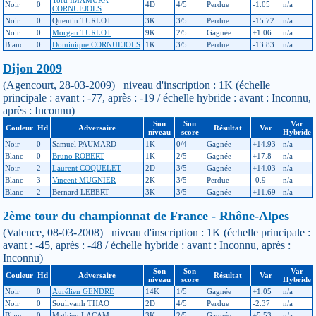
Noir
0
4D
4/5
Perdue
-1.05
n/a
CORNUEJOLS
Noir
0
Quentin TURLOT
3K
3/5
Perdue
-15.72
n/a
Noir
0
Morgan TURLOT
9K
2/5
Gagnée
+1.06
n/a
Blanc
0
Dominique CORNUEJOLS
1K
3/5
Perdue
-13.83
n/a
Dijon 2009
(Agencourt, 28-03-2009) niveau d'inscription : 1K (échelle
principale : avant : -77, après : -19 / échelle hybride : avant : Inconnu,
après : Inconnu)
Son
Son
Var
Couleur
Hd
Adversaire
Résultat
Var
niveau
score
Hybride
Noir
0
Samuel PAUMARD
1K
0/4
Gagnée
+14.93
n/a
Blanc
0
Bruno ROBERT
1K
2/5
Gagnée
+17.8
n/a
Noir
2
Laurent COQUELET
2D
3/5
Gagnée
+14.03
n/a
Blanc
3
Vincent MUGNIER
2K
3/5
Perdue
-0.9
n/a
Blanc
2
Bernard LEBERT
3K
3/5
Gagnée
+11.69
n/a
2ème tour du championnat de France - Rhône-Alpes
(Valence, 08-03-2008) niveau d'inscription : 1K (échelle principale :
avant : -45, après : -48 / échelle hybride : avant : Inconnu, après :
Inconnu)
Son
Son
Var
Couleur
Hd
Adversaire
Résultat
Var
niveau
score
Hybride
Noir
0
Aurélien GENDRE
14K
1/5
Gagnée
+1.05
n/a
Noir
0
Soulivanh THAO
2D
4/5
Perdue
-2.37
n/a
Blanc
0
Mathieu LACAM
3K
2/5
Gagnée
+5.53
n/a