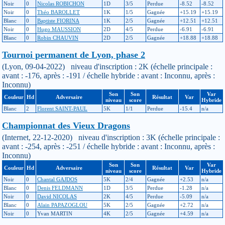
Noir
0
Nicolas ROBICHON
1D
3/5
Perdue
-8.52
-8.52
Noir
0
Théo BAROLLET
1K
1/5
Gagnée
+15.19
+15.19
Blanc
0
Baptiste FIORINA
1K
2/5
Gagnée
+12.51
+12.51
Noir
0
Hugo MAUSSION
2D
4/5
Perdue
-6.91
-6.91
Blanc
0
Robin CHAUVIN
2D
2/5
Gagnée
+18.88
+18.88
Tournoi permanent de Lyon, phase 2
(Lyon, 09-04-2022) niveau d'inscription : 2K (échelle principale :
avant : -176, après : -191 / échelle hybride : avant : Inconnu, après :
Inconnu)
Son
Son
Var
Couleur
Hd
Adversaire
Résultat
Var
niveau
score
Hybride
Blanc
2
Florent SAINT-PAUL
5K
1/1
Perdue
-15.4
n/a
Championnat des Vieux Dragons
(Internet, 22-12-2020) niveau d'inscription : 3K (échelle principale :
avant : -254, après : -251 / échelle hybride : avant : Inconnu, après :
Inconnu)
Son
Son
Var
Couleur
Hd
Adversaire
Résultat
Var
niveau
score
Hybride
Noir
0
Chantal GAJDOS
5K
2/4
Gagnée
+2.53
n/a
Blanc
0
Denis FELDMANN
1D
3/5
Perdue
-1.28
n/a
Noir
0
David NICOLAS
2K
4/5
Perdue
-5.09
n/a
Blanc
0
Alain PAPAZOGLOU
5K
2/5
Gagnée
+2.72
n/a
Noir
0
Yvan MARTIN
4K
2/5
Gagnée
+4.59
n/a