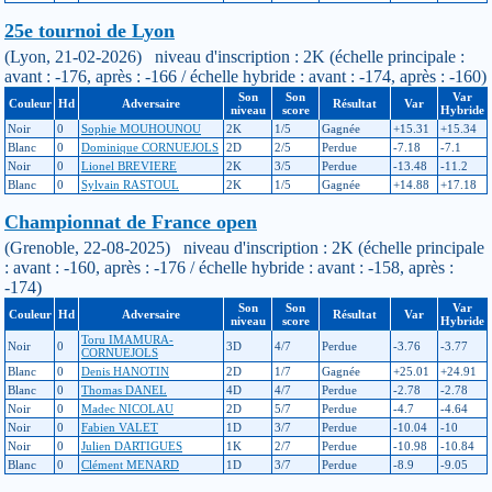
25e tournoi de Lyon
(Lyon, 21-02-2026) niveau d'inscription : 2K (échelle principale :
avant : -176, après : -166 / échelle hybride : avant : -174, après : -160)
Son
Son
Var
Couleur
Hd
Adversaire
Résultat
Var
niveau
score
Hybride
Noir
0
Sophie MOUHOUNOU
2K
1/5
Gagnée
+15.31
+15.34
Blanc
0
Dominique CORNUEJOLS
2D
2/5
Perdue
-7.18
-7.1
Noir
0
Lionel BREVIERE
2K
3/5
Perdue
-13.48
-11.2
Blanc
0
Sylvain RASTOUL
2K
1/5
Gagnée
+14.88
+17.18
Championnat de France open
(Grenoble, 22-08-2025) niveau d'inscription : 2K (échelle principale
: avant : -160, après : -176 / échelle hybride : avant : -158, après :
-174)
Son
Son
Var
Couleur
Hd
Adversaire
Résultat
Var
niveau
score
Hybride
Toru IMAMURA-
Noir
0
3D
4/7
Perdue
-3.76
-3.77
CORNUEJOLS
Blanc
0
Denis HANOTIN
2D
1/7
Gagnée
+25.01
+24.91
Blanc
0
Thomas DANEL
4D
4/7
Perdue
-2.78
-2.78
Noir
0
Madec NICOLAU
2D
5/7
Perdue
-4.7
-4.64
Noir
0
Fabien VALET
1D
3/7
Perdue
-10.04
-10
Noir
0
Julien DARTIGUES
1K
2/7
Perdue
-10.98
-10.84
Blanc
0
Clément MENARD
1D
3/7
Perdue
-8.9
-9.05