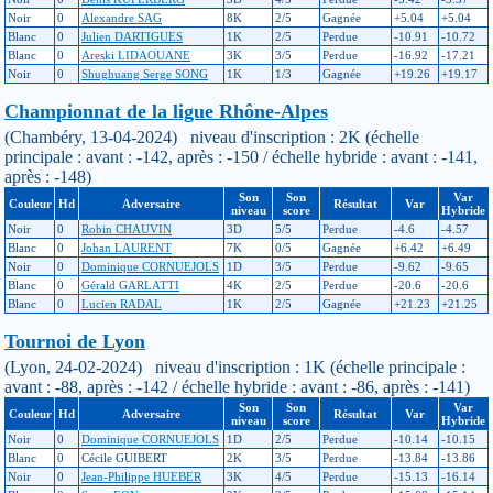
Noir
0
Alexandre SAG
8K
2/5
Gagnée
+5.04
+5.04
Blanc
0
Julien DARTIGUES
1K
2/5
Perdue
-10.91
-10.72
Blanc
0
Areski LIDAOUANE
3K
3/5
Perdue
-16.92
-17.21
Noir
0
Shughuang Serge SONG
1K
1/3
Gagnée
+19.26
+19.17
Championnat de la ligue Rhône-Alpes
(Chambéry, 13-04-2024) niveau d'inscription : 2K (échelle
principale : avant : -142, après : -150 / échelle hybride : avant : -141,
après : -148)
Son
Son
Var
Couleur
Hd
Adversaire
Résultat
Var
niveau
score
Hybride
Noir
0
Robin CHAUVIN
3D
5/5
Perdue
-4.6
-4.57
Blanc
0
Johan LAURENT
7K
0/5
Gagnée
+6.42
+6.49
Noir
0
Dominique CORNUEJOLS
1D
3/5
Perdue
-9.62
-9.65
Blanc
0
Gérald GARLATTI
4K
2/5
Perdue
-20.6
-20.6
Blanc
0
Lucien RADAL
1K
2/5
Gagnée
+21.23
+21.25
Tournoi de Lyon
(Lyon, 24-02-2024) niveau d'inscription : 1K (échelle principale :
avant : -88, après : -142 / échelle hybride : avant : -86, après : -141)
Son
Son
Var
Couleur
Hd
Adversaire
Résultat
Var
niveau
score
Hybride
Noir
0
Dominique CORNUEJOLS
1D
2/5
Perdue
-10.14
-10.15
Blanc
0
Cécile GUIBERT
2K
3/5
Perdue
-13.84
-13.86
Noir
0
Jean-Philippe HUEBER
3K
4/5
Perdue
-15.13
-16.14