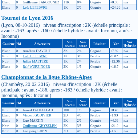
Blanc
0
Guillaume LARGOUNEZ
11K
0/4
Gagnée
+0.35
n/a
Blanc
0
Loïc LEFEBVRE
1K
2/5
Gagnée
+24.26
n/a
Tournoi de Lyon 2016
(Lyon, 08-10-2016) niveau d'inscription : 2K (échelle principale :
avant : -163, après : -160 / échelle hybride : avant : Inconnu, après :
Inconnu)
Son
Son
Var
Couleur
Hd
Adversaire
Résultat
Var
niveau
score
Hybride
Blanc
0
Aurélien D'AVOUT
3K
2/4
Gagnée
+7.92
n/a
Noir
0
Loïc LEFEBVRE
1K
3/5
Perdue
-9.82
n/a
Noir
0
Julien MALTERE
1K
2/4
Perdue
-12.36
n/a
Blanc
0
Ralf WURZINGER
2K
1/5
Gagnée
+16.7
n/a
Championnat de la ligue Rhône-Alpes
(Chambéry, 20-02-2016) niveau d'inscription : 2K (échelle
principale : avant : -186, après : -163 / échelle hybride : avant :
Inconnu, après : Inconnu)
Son
Son
Var
Couleur
Hd
Adversaire
Résultat
Var
niveau
score
Hybride
Noir
0
Ismael FATHALLAH
10K
1/5
Gagnée
+0.43
n/a
Blanc
0
Vincent GODIVIER
2D
4/5
Perdue
-1.93
n/a
Blanc
0
Ugo MARTIN
5K
2/5
Gagnée
+4.38
n/a
Noir
0
Guillaume GHYSELEN
2K
3/5
Gagnée
+21.9
n/a
Noir
0
Longteng CHEN
2D
4/5
Perdue
-1.51
n/a