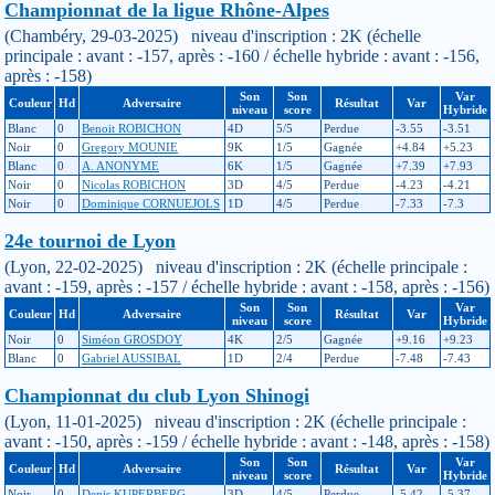
Championnat de la ligue Rhône-Alpes
(Chambéry, 29-03-2025) niveau d'inscription : 2K (échelle
principale : avant : -157, après : -160 / échelle hybride : avant : -156,
après : -158)
Son
Son
Var
Couleur
Hd
Adversaire
Résultat
Var
niveau
score
Hybride
Blanc
0
Benoit ROBICHON
4D
5/5
Perdue
-3.55
-3.51
Noir
0
Gregory MOUNIE
9K
1/5
Gagnée
+4.84
+5.23
Blanc
0
A. ANONYME
6K
1/5
Gagnée
+7.39
+7.93
Noir
0
Nicolas ROBICHON
3D
4/5
Perdue
-4.23
-4.21
Noir
0
Dominique CORNUEJOLS
1D
4/5
Perdue
-7.33
-7.3
24e tournoi de Lyon
(Lyon, 22-02-2025) niveau d'inscription : 2K (échelle principale :
avant : -159, après : -157 / échelle hybride : avant : -158, après : -156)
Son
Son
Var
Couleur
Hd
Adversaire
Résultat
Var
niveau
score
Hybride
Noir
0
Siméon GROSDOY
4K
2/5
Gagnée
+9.16
+9.23
Blanc
0
Gabriel AUSSIBAL
1D
2/4
Perdue
-7.48
-7.43
Championnat du club Lyon Shinogi
(Lyon, 11-01-2025) niveau d'inscription : 2K (échelle principale :
avant : -150, après : -159 / échelle hybride : avant : -148, après : -158)
Son
Son
Var
Couleur
Hd
Adversaire
Résultat
Var
niveau
score
Hybride
Noir
0
Denis KUPERBERG
3D
4/5
Perdue
-5.42
-5.37