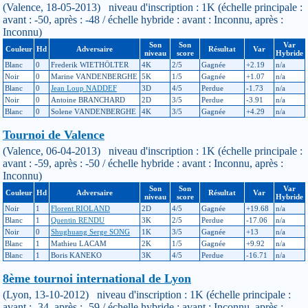
(Valence, 18-05-2013) niveau d'inscription : 1K (échelle principale :
avant : -50, après : -48 / échelle hybride : avant : Inconnu, après :
Inconnu)
Son
Son
Var
Couleur
Hd
Adversaire
Résultat
Var
niveau
score
Hybride
Blanc
0
Frederik WIETHÖLTER
4K
2/5
Gagnée
+2.19
n/a
Noir
0
Marine VANDENBERGHE
5K
1/5
Gagnée
+1.07
n/a
Blanc
0
Jean Loup NADDEF
3D
4/5
Perdue
-1.73
n/a
Noir
0
Antoine BRANCHARD
2D
3/5
Perdue
-3.91
n/a
Blanc
0
Solene VANDENBERGHE
4K
3/5
Gagnée
+4.29
n/a
Tournoi de Valence
(Valence, 06-04-2013) niveau d'inscription : 1K (échelle principale :
avant : -59, après : -50 / échelle hybride : avant : Inconnu, après :
Inconnu)
Son
Son
Var
Couleur
Hd
Adversaire
Résultat
Var
niveau
score
Hybride
Noir
1
Florent RIOLAND
2D
4/5
Gagnée
+19.68
n/a
Blanc
1
Quentin RENDU
3K
2/5
Perdue
-17.06
n/a
Noir
0
Shughuang Serge SONG
1K
3/5
Gagnée
+13
n/a
Blanc
1
Mathieu LACAM
2K
1/5
Gagnée
+9.92
n/a
Blanc
1
Boris KANEKO
3K
4/5
Perdue
-16.71
n/a
8ème tournoi international de Lyon
(Lyon, 13-10-2012) niveau d'inscription : 1K (échelle principale :
avant : -34, après : -59 / échelle hybride : avant : Inconnu, après :