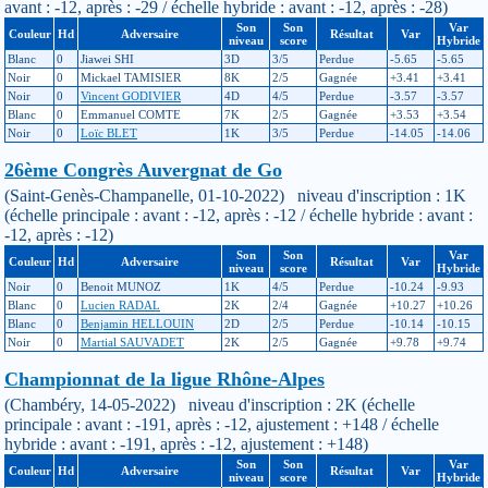
avant : -12, après : -29 / échelle hybride : avant : -12, après : -28)
Son
Son
Var
Couleur
Hd
Adversaire
Résultat
Var
niveau
score
Hybride
Blanc
0
Jiawei SHI
3D
3/5
Perdue
-5.65
-5.65
Noir
0
Mickael TAMISIER
8K
2/5
Gagnée
+3.41
+3.41
Noir
0
Vincent GODIVIER
4D
4/5
Perdue
-3.57
-3.57
Blanc
0
Emmanuel COMTE
7K
2/5
Gagnée
+3.53
+3.54
Noir
0
Loïc BLET
1K
3/5
Perdue
-14.05
-14.06
26ème Congrès Auvergnat de Go
(Saint-Genès-Champanelle, 01-10-2022) niveau d'inscription : 1K
(échelle principale : avant : -12, après : -12 / échelle hybride : avant :
-12, après : -12)
Son
Son
Var
Couleur
Hd
Adversaire
Résultat
Var
niveau
score
Hybride
Noir
0
Benoit MUNOZ
1K
4/5
Perdue
-10.24
-9.93
Blanc
0
Lucien RADAL
2K
2/4
Gagnée
+10.27
+10.26
Blanc
0
Benjamin HELLOUIN
2D
2/5
Perdue
-10.14
-10.15
Noir
0
Martial SAUVADET
2K
2/5
Gagnée
+9.78
+9.74
Championnat de la ligue Rhône-Alpes
(Chambéry, 14-05-2022) niveau d'inscription : 2K (échelle
principale : avant : -191, après : -12, ajustement : +148 / échelle
hybride : avant : -191, après : -12, ajustement : +148)
Son
Son
Var
Couleur
Hd
Adversaire
Résultat
Var
niveau
score
Hybride