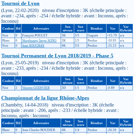
Tournoi de Lyon
(Lyon, 22-02-2020) niveau d'inscription : 3K (échelle principale :
avant : -234, après : -254 / échelle hybride : avant : Inconnu, après :
Inconnu)
Son
Son
Var
Couleur
Hd
Adversaire
Résultat
Var
niveau
score
Hybride
Noir
0
François POULET
3K
3/5
Gagnée
+15.79
n/a
Blanc
0
Shughuang Serge SONG
2K
2/5
Perdue
-10.95
n/a
Noir
0
Jean SOUCHAY
4K
3/5
Perdue
-25.23
n/a
Tournoi Permanent de Lyon 2018/2019 - Phase 5
(Lyon, 25-05-2019) niveau d'inscription : 3K (échelle principale :
avant : -233, après : -234 / échelle hybride : avant : Inconnu, après :
Inconnu)
Son
Son
Var
Couleur
Hd
Adversaire
Résultat
Var
niveau
score
Hybride
Noir
2
Vincent GODIVIER
3D
1/1
Perdue
-0.89
n/a
Championnat de la ligue Rhône-Alpes
(Chambéry, 14-04-2018) niveau d'inscription : 3K (échelle
principale : avant : -206, après : -233 / échelle hybride : avant :
Inconnu, après : Inconnu)
Son
Son
Var
Couleur
Hd
Adversaire
Résultat
Var
niveau
score
Hybride
Blanc
0
Jean-Charles BOUDIER
4K
1/4
Perdue
-26.59
n/a