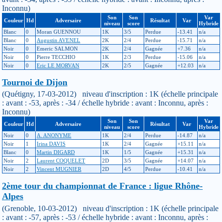
Inconnu)
Son
Son
Var
Couleur
Hd
Adversaire
Résultat
Var
niveau
score
Hybride
Blanc
0
Moran GUENNOU
1K
3/5
Perdue
-13.41
n/a
Blanc
0
Augustin AVENEL
2K
2/4
Perdue
-15.71
n/a
Noir
0
Emeric SALMON
2K
2/4
Gagnée
+7.36
n/a
Noir
0
Pierre TECCHIO
1K
2/3
Perdue
-15.06
n/a
Noir
0
Eric LE MORVAN
2K
2/5
Gagnée
+12.03
n/a
Tournoi de Dijon
(Quétigny, 17-03-2012) niveau d'inscription : 1K (échelle principale
: avant : -53, après : -34 / échelle hybride : avant : Inconnu, après :
Inconnu)
Son
Son
Var
Couleur
Hd
Adversaire
Résultat
Var
niveau
score
Hybride
Noir
0
A. ANONYME
1K
2/4
Perdue
-14.87
n/a
Noir
1
Irina DAVIS
1K
2/4
Gagnée
+15.11
n/a
Blanc
0
Martin DIGARD
1K
1/5
Gagnée
+15.31
n/a
Noir
2
Laurent COQUELET
2D
3/5
Gagnée
+14.07
n/a
Noir
2
Vincent MUGNIER
2D
4/5
Perdue
-10.41
n/a
2ème tour du championnat de France : ligue Rhône-
Alpes
(Grenoble, 10-03-2012) niveau d'inscription : 1K (échelle principale
: avant : -57, après : -53 / échelle hybride : avant : Inconnu, après :