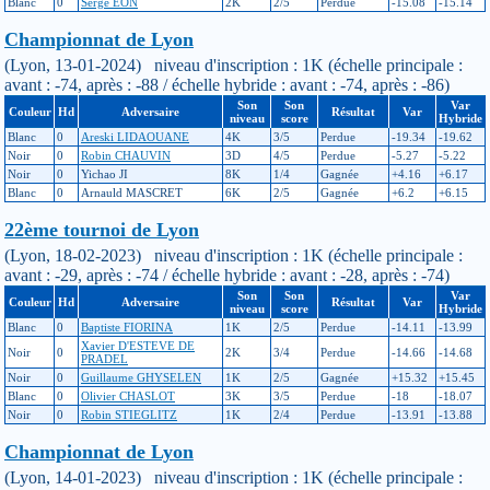
Blanc
0
Serge EON
2K
2/5
Perdue
-15.08
-15.14
Championnat de Lyon
(Lyon, 13-01-2024) niveau d'inscription : 1K (échelle principale :
avant : -74, après : -88 / échelle hybride : avant : -74, après : -86)
Son
Son
Var
Couleur
Hd
Adversaire
Résultat
Var
niveau
score
Hybride
Blanc
0
Areski LIDAOUANE
4K
3/5
Perdue
-19.34
-19.62
Noir
0
Robin CHAUVIN
3D
4/5
Perdue
-5.27
-5.22
Noir
0
Yichao JI
8K
1/4
Gagnée
+4.16
+6.17
Blanc
0
Arnauld MASCRET
6K
2/5
Gagnée
+6.2
+6.15
22ème tournoi de Lyon
(Lyon, 18-02-2023) niveau d'inscription : 1K (échelle principale :
avant : -29, après : -74 / échelle hybride : avant : -28, après : -74)
Son
Son
Var
Couleur
Hd
Adversaire
Résultat
Var
niveau
score
Hybride
Blanc
0
Baptiste FIORINA
1K
2/5
Perdue
-14.11
-13.99
Xavier D'ESTEVE DE
Noir
0
2K
3/4
Perdue
-14.66
-14.68
PRADEL
Noir
0
Guillaume GHYSELEN
1K
2/5
Gagnée
+15.32
+15.45
Blanc
0
Olivier CHASLOT
3K
3/5
Perdue
-18
-18.07
Noir
0
Robin STIEGLITZ
1K
2/4
Perdue
-13.91
-13.88
Championnat de Lyon
(Lyon, 14-01-2023) niveau d'inscription : 1K (échelle principale :