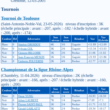
Grenoble, 12-03-2005
Tournois
Tournoi de Toulouse
(Saint-Antonin-Noble-Val, 23-05-2026) niveau d'inscription : 3K
(échelle principale : avant : -207, après : -182 / échelle hybride : avant
: -200, après : -174)
Son
Son
Var
Couleur
Hd
Adversaire
Résultat
Var
niveau
score
Hybride
Blanc
0
Siméon GROSDOY
4K
3/6
Gagnée
+11.89
+12.09
Blanc
0
Sylvain COL
3K
2/6
Gagnée
+15.34
+15.03
Noir
0
Clement BILLOIRE
1K
2/6
Perdue
-11.06
-11.02
Noir
0
Jean-François MENON
1K
1/6
Gagnée
+21.93
+21.86
Noir
0
Umberto POLVERINI
2K
4/6
Perdue
-12.77
-12.62
Championnat de la ligue Rhône-Alpes
(Chambéry, 11-04-2026) niveau d'inscription : 2K (échelle
principale : avant : -166, après : -207 / échelle hybride : avant : -160,
après : -200)
Son
Son
Var
Couleur
Hd
Adversaire
Résultat
Var
niveau
score
Hybride
Blanc
0
Oscar YUNG
3K
2/4
Perdue
-16.83
-16.59
Noir
0
Johan LAURENT
7K
1/4
Gagnée
+7.09
+7.1
Noir
0
Florent SAINT-PAUL
1K
2/4
Perdue
-11.71
-11.52
Blanc
0
Gérald GARLATTI
3K
2/4
Perdue
-19.34
-19.17