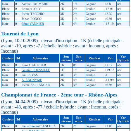
Noir
0
Samuel PAUMARD
2K
1/4
Gagnée
+5.8
n/a
Blanc
0
Romain JOLY
1K
2/4
Perdue
-15.01
n/a
Blanc
0
Pierre TECCHIO
3K
2/4
Gagnée
+2.32
n/a
Blanc
1
Johan RONCO
3K
1/4
Gagnée
+0.91
n/a
Noir
0
Rémi VANNIER
1K
4/4
Perdue
-15.19
n/a
Tournoi de Lyon
(Lyon, 10-10-2009) niveau d'inscription : 1K (échelle principale :
avant : -19, après : -7 / échelle hybride : avant : Inconnu, après :
Inconnu)
Son
Son
Var
Couleur
Hd
Adversaire
Résultat
Var
niveau
score
Hybride
Blanc
0
Lena GAUTHIER
1K
0/5
Gagnée
+1.12
n/a
Blanc
0
Gautier ROUSSILLE
1D
1/5
Gagnée
+19.93
n/a
Noir
0
Paul BIVAS
3D
3/5
Perdue
-1
n/a
Noir
0
A. ANONYME
2K
4/5
Perdue
-14.99
n/a
Noir
0
Pierre BELLANGER
2K
3/5
Gagnée
+6.98
n/a
Championnat de France - 2ème tour - Rhône-Alpes
(Lyon, 04-04-2009) niveau d'inscription : 1K (échelle principale :
avant : -48, après : -77 / échelle hybride : avant : Inconnu, après :
Inconnu)
Son
Son
Var
Couleur
Hd
Adversaire
Résultat
Var
niveau
score
Hybride
Blanc
0
Paul-Clément SANCHEZ
7K
2/5
Gagnée
+1.05
n/a
Toru IMAMURA-