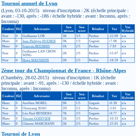
Tournoi annuel de Lyon
(Lyon, 03-10-2015) niveau d'inscription : 2K (échelle principale :
avant : -130, après : -186 / échelle hybride : avant : Inconnu, après :
Inconnu)
Son
Son
Var
Couleur
Hd
Adversaire
Résultat
Var
niveau
score
Hybride
Noir
0
Guillaume LOB
3K
3/5
Perdue
-22.09
n/a
Blanc
0
Jean-Philippe HUEBER
3K
1/3
Gagnée
+7.08
n/a
Blanc
0
François BOURHIS
1K
2/5
Perdue
-7.93
n/a
Guillaume LAN CHOW
Noir
0
2K
2/5
Perdue
-15.07
n/a
WING
Noir
0
Hugo MAUSSION
2K
2/5
Perdue
-18.29
n/a
2ème tour du Championnat de France - Rhône-Alpes
(Chambéry, 28-02-2015) niveau d'inscription : 1K (échelle
principale : avant : -91, après : -130 / échelle hybride : avant :
Inconnu, après : Inconnu)
Son
Son
Var
Couleur
Hd
Adversaire
Résultat
Var
niveau
score
Hybride
Blanc
0
Aurélien MOREL
9K
1/5
Gagnée
+0.38
n/a
Noir
0
Chunyang XIAO
2D
2/2
Perdue
-3.65
n/a
Noir
0
Léo-Paul BENDEKS
7K
2/5
Gagnée
+0.77
n/a
Blanc
0
Vincent GODIVIER
1K
3/5
Perdue
-10.33
n/a
Blanc
0
Clément MARCHAND
5K
3/5
Perdue
-25.91
n/a
Tournoi de Lyon