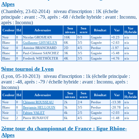
Alpes
(Chambéry, 23-02-2014) niveau d'inscription : 1K (échelle
principale : avant : -79, après : -68 / échelle hybride : avant : Inconnu,
après : Inconnu)
Son
Son
Var
Couleur
Hd
Adversaire
Résultat
Var
niveau
score
Hybride
Noir
0
Nicolas GROSJEAN
16K
0/3
Gagnée
+0.23
n/a
Blanc
0
Guillaume GHYSELEN
6K
3/5
Gagnée
+2.63
n/a
Noir
0
Antoine BRANCHARD
2D
4/5
Perdue
-1.97
n/a
Blanc
0
Paul-Clément SANCHEZ
3K
3/5
Gagnée
+5.48
n/a
Blanc
0
Frederik WIETHÖLTER
4K
3/5
Gagnée
+4.76
n/a
9ème tournoi de Lyon
(Lyon, 05-10-2013) niveau d'inscription : 1k (échelle principale :
avant : -48, après : -79 / échelle hybride : avant : Inconnu, après :
Inconnu)
Son
Son
Var
Couleur
Hd
Adversaire
Résultat
Var
niveau
score
Hybride
Noir
0
Clément ROUSSEAU
2k
2/4
Perdue
-13.38
n/a
Blanc
0
Benjamin HELLOUIN
3k
3/5
Perdue
-20.78
n/a
Noir
1
Fabien VALET
4k
2/5
Gagnée
+2.03
n/a
Noir
2
Pierre RUNAVOT
6k
4/5
Gagnée
+1.48
n/a
2ème tour du championnat de France : ligue Rhône-
Alpes