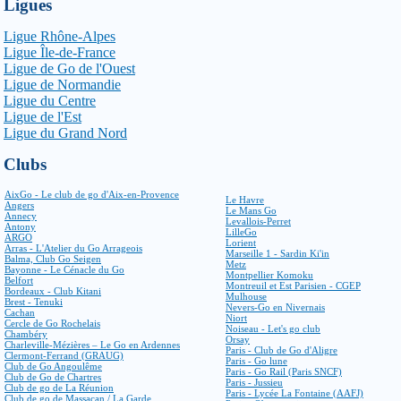
Ligues
Ligue Rhône-Alpes
Ligue Île-de-France
Ligue de Go de l'Ouest
Ligue de Normandie
Ligue du Centre
Ligue de l'Est
Ligue du Grand Nord
Clubs
AixGo - Le club de go d'Aix-en-Provence
Le Havre
Angers
Le Mans Go
Annecy
Levallois-Perret
Antony
LilleGo
ARGO
Lorient
Arras - L'Atelier du Go Arrageois
Marseille 1 - Sardin Ki'in
Balma, Club Go Seigen
Metz
Bayonne - Le Cénacle du Go
Montpellier Komoku
Belfort
Montreuil et Est Parisien - CGEP
Bordeaux - Club Kitani
Mulhouse
Brest - Tenuki
Nevers-Go en Nivernais
Cachan
Niort
Cercle de Go Rochelais
Noiseau - Let's go club
Chambéry
Orsay
Charleville-Mézières – Le Go en Ardennes
Paris - Club de Go d'Aligre
Clermont-Ferrand (GRAUG)
Paris - Go lune
Club de Go Angoulême
Paris - Go Rail (Paris SNCF)
Club de Go de Chartres
Paris - Jussieu
Club de go de La Réunion
Paris - Lycée La Fontaine (AAFJ)
Club de go de Massacan / La Garde