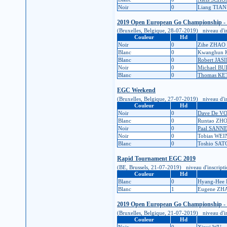
Noir
0
Liang TIAN
2019 Open European Go Championship -
(Bruxelles, Belgique, 28-07-2019) niveau d'insc
Couleur
Hd
Noir
0
Zihe ZHAO
Blanc
0
Kwanghun 
Blanc
0
Robert JAS
Noir
0
Michael B
Blanc
0
Thomas K
EGC Weekend
(Bruxelles, Belgique, 27-07-2019) niveau d'insc
Couleur
Hd
Noir
0
Dave De V
Blanc
0
Runtao ZH
Noir
0
Paal SANN
Noir
0
Tobias WE
Blanc
0
Toshio SAT
Rapid Tournament EGC 2019
(BE, Brussels, 21-07-2019) niveau d'inscription
Couleur
Hd
Blanc
0
Hyang-Hee
Blanc
1
Eugene ZH
2019 Open European Go Championship - 
(Bruxelles, Belgique, 21-07-2019) niveau d'insc
Couleur
Hd
Noir
0
Xinyi WU