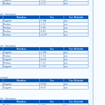
Perdue
-1.71
n/a
près : Inconnu)
Résultat
Var
Var Hybride
Gagnée
+7.08
n/a
Perdue
-1.52
n/a
Perdue
-7.95
n/a
Perdue
-8.83
n/a
Perdue
-12.97
n/a
près : Inconnu)
Résultat
Var
Var Hybride
Gagnée
+1.98
n/a
Perdue
-7.14
n/a
Gagnée
+6.45
n/a
Perdue
-7.21
n/a
Gagnée
+7.07
n/a
Inconnu)
Résultat
Var
Var Hybride
Gagnée
+0.64
n/a
Gagnée
+0.47
n/a
près : Inconnu)
Résultat
Var
Var Hybride
Perdue
-3.55
n/a