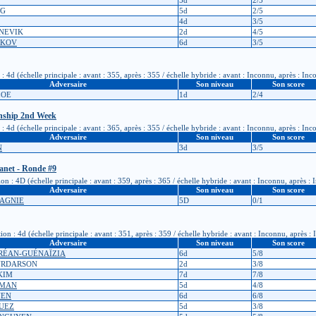
NG
5d
2/5
4d
3/5
ANEVIK
2d
4/5
LKOV
6d
3/5
: 4d (échelle principale : avant : 355, après : 355 / échelle hybride : avant : Inconnu, après : In
Adversaire
Son niveau
Son score
ZOE
1d
2/4
nship 2nd Week
: 4d (échelle principale : avant : 365, après : 355 / échelle hybride : avant : Inconnu, après : In
Adversaire
Son niveau
Son score
N
3d
3/5
anet - Ronde #9
n : 4D (échelle principale : avant : 359, après : 365 / échelle hybride : avant : Inconnu, après :
Adversaire
Son niveau
Son score
PAGNIE
5D
0/1
 : 4d (échelle principale : avant : 351, après : 359 / échelle hybride : avant : Inconnu, après :
Adversaire
Son niveau
Son score
DRÉAN-GUÉNAÏZIA
6d
5/8
GURDARSON
2d
3/8
 KIM
7d
7/8
GMAN
5d
4/8
NEN
6d
6/8
QUEZ
5d
3/8