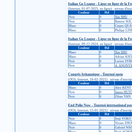
Italian Go League - Ligue en ligne de la F
(Internet, 01-07-2025, en ligne) niveau d'inscr
Couleur
Hd
Noir
0
Xin SHU
Noir
0
Ramon SOL
Blanc
0
Casjen QU
Blanc
0
Philipp LI
Italian Go League - Ligue en ligne de la F
(Internet, 09-12-2024, en ligne) niveau d'inscr
Couleur
Hd
Blanc
0
Xin SHU
Blanc
0
Adrian KI
Noir
0
Larion SY
Noir
0
A. ANONY
Congrès britannique - Tournoi open
(OGS, Internet, 16-02-2021) niveau d'inscriptio
Couleur
Hd
Blanc
0
Alex KENT
Noir
0
James HUT
Noir
0
Zihan YAN
End Polio Now - Tournoi international pour
(OGS, Internet, 15-01-2021) niveau d'inscriptio
Couleur
Hd
Noir
0
Seiji YOKO
Blanc
0
Yixian ZH
Noir
0
Gabriel W
Blanc
0
Niels SCH