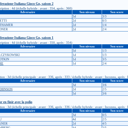
ederazione Italiana Gioco Go, saison 2
iption : 4d (échelle hybride : avant : 354, après : 360)
Adversaire
Son niveau
Son score
5d
3/3
ETTI
2d
0/3
ATHAMER
2d
1/4
NDNER
2d
2/4
ederazione Italiana Gioco Go, saison 1
iption : 4d (échelle hybride : avant : 350, après : 354)
Adversaire
Son niveau
Son score
5d
1/3
ELCZYKOWSKI
1d
1/3
ROTKIN
1d
3/5
ME
1d
2/4
n : 3d (échelle principale : avant : 336, après : 333 / échelle hybride : avant : Inconnu, après :
Adversaire
Son niveau
Son score
3d
3/6
CHINSON
2d
2/5
5d
3/6
 en finir avec la polio
n : 3d (échelle principale : avant : 336, après : 336 / échelle hybride : avant : Inconnu, après :
Adversaire
Son niveau
Son score
3d
0/5
OU
4d
2/5
AGNER
2d
4/5
OMBERG
4d
2/5