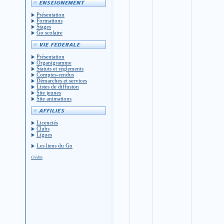
Présentation
Formations
Stages
Go scolaire
Présentation
Organigramme
Statuts et réglements
Comptes-rendus
Démarches et services
Listes de diffusion
Site jeunes
Site animations
Licenciés
Clubs
Ligues
Les liens du Go
Crédits