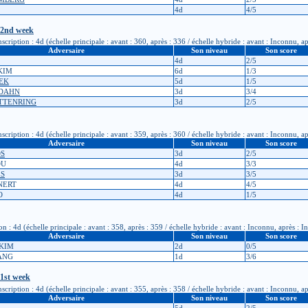
4d
4/5
 2nd week
ription : 4d (échelle principale : avant : 360, après : 336 / échelle hybride : avant : Inconnu, a
Adversaire
Son niveau
Son score
4d
2/5
KIM
6d
1/3
IEK
5d
1/5
UDAHN
3d
3/4
ETTENRING
3d
2/5
ription : 4d (échelle principale : avant : 359, après : 360 / échelle hybride : avant : Inconnu, a
Adversaire
Son niveau
Son score
OS
3d
2/5
OU
4d
3/3
ES
3d
3/5
INERT
4d
4/5
O
4d
1/5
 : 4d (échelle principale : avant : 358, après : 359 / échelle hybride : avant : Inconnu, après : 
Adversaire
Son niveau
Son score
 KIM
2d
0/5
ANG
1d
3/6
1st week
ription : 4d (échelle principale : avant : 355, après : 358 / échelle hybride : avant : Inconnu, a
Adversaire
Son niveau
Son score
5d
2/5