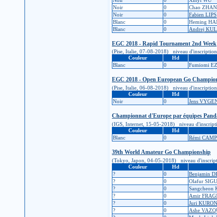
Noir
0
Chao ZHA
Noir
0
Fabien LIPS
Blanc
0
Heming H
Blanc
0
Andrej KU
EGC 2018 - Rapid Tournament 2nd Week
(Pise, Italie, 07-08-2018) niveau d'inscription 
Couleur
Hd
Blanc
0
Fumiomi E
EGC 2018 - Open European Go Champio
(Pise, Italie, 06-08-2018) niveau d'inscription 
Couleur
Hd
Noir
0
Jens VYGE
Championnat d'Europe par équipes Pand
(IGS, Internet, 15-05-2018) niveau d'inscriptio
Couleur
Hd
Blanc
0
Rémi CAM
39th World Amateur Go Championship
(Tokyo, Japon, 04-05-2018) niveau d'inscription
Couleur
Hd
?
0
Benjamin 
?
0
Olafur SI
?
0
Sangcheon
?
0
Amir FRA
?
0
Juri KURO
?
0
Ashe VAZ