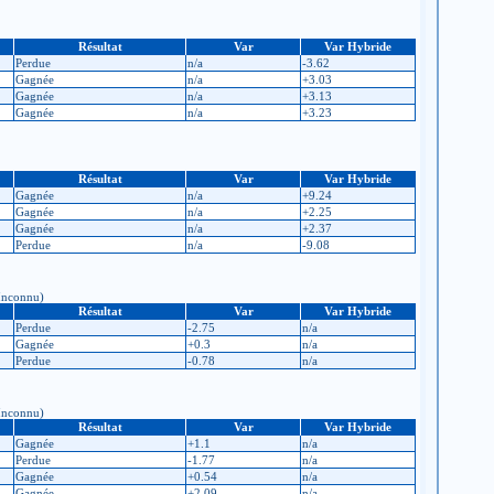
Résultat
Var
Var Hybride
Perdue
n/a
-3.62
Gagnée
n/a
+3.03
Gagnée
n/a
+3.13
Gagnée
n/a
+3.23
Résultat
Var
Var Hybride
Gagnée
n/a
+9.24
Gagnée
n/a
+2.25
Gagnée
n/a
+2.37
Perdue
n/a
-9.08
 Inconnu)
Résultat
Var
Var Hybride
Perdue
-2.75
n/a
Gagnée
+0.3
n/a
Perdue
-0.78
n/a
 Inconnu)
Résultat
Var
Var Hybride
Gagnée
+1.1
n/a
Perdue
-1.77
n/a
Gagnée
+0.54
n/a
Gagnée
+2.09
n/a