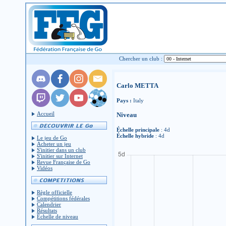
Chercher un club :
Carlo METTA
Pays :
Italy
Accueil
Niveau
Échelle principale
: 4d
Échelle hybride
: 4d
Le jeu de Go
Acheter un jeu
S'initier dans un club
S'initier sur Internet
Revue Française de Go
Vidéos
Règle officielle
Compétitions fédérales
Calendrier
Résultats
Échelle de niveau