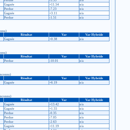
Gagnée
+11.54
n/a
Perdue
-7.23
n/a
Gagnée
+3.11
n/a
Perdue
-1.51
n/a
connu)
Résultat
Var
Var Hybride
Gagnée
+0.38
n/a
connu)
Résultat
Var
Var Hybride
Perdue
-10.01
n/a
 Inconnu)
Résultat
Var
Var Hybride
Gagnée
+6.19
n/a
 Inconnu)
Résultat
Var
Var Hybride
Gagnée
+13.42
n/a
Gagnée
+1.55
n/a
Perdue
-0.35
n/a
Perdue
-7.05
n/a
Perdue
-2.63
n/a
Gagnée
+11.19
n/a