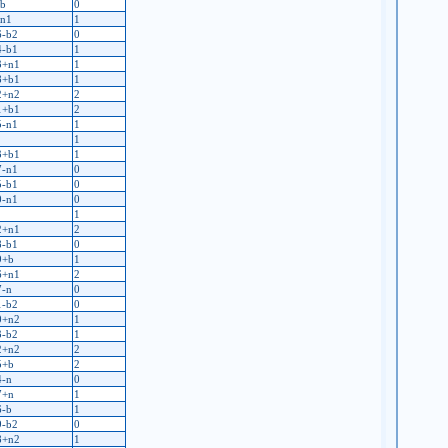
-b
0
-n1
1
6-b2
0
4-b1
1
3+n1
1
8+b1
1
2+n2
2
1+b1
2
5-n1
1
1
3+b1
1
7-n1
0
5-b1
0
0-n1
0
1
2+n1
2
8-b1
0
9+b
1
6+n1
2
7-n
0
1-b2
0
0+n2
1
3-b2
1
2+n2
2
5+b
2
4-n
0
7+n
1
6-b
1
9-b2
0
8+n2
1