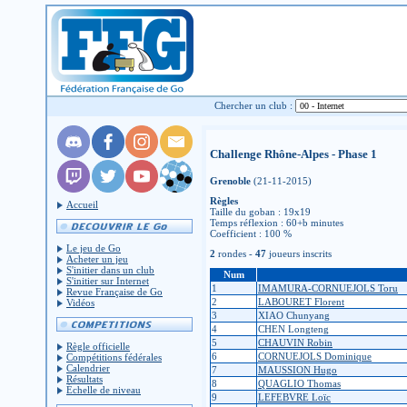
Chercher un club :
Challenge Rhône-Alpes - Phase 1
Grenoble
(21-11-2015)
Règles
Accueil
Taille du goban : 19x19
Temps réflexion : 60+b minutes
Coefficient : 100 %
Le jeu de Go
2
rondes -
47
joueurs inscrits
Acheter un jeu
S'initier dans un club
Num
S'initier sur Internet
1
IMAMURA-CORNUEJOLS Toru
Revue Française de Go
2
LABOURET Florent
Vidéos
3
XIAO Chunyang
4
CHEN Longteng
5
CHAUVIN Robin
Règle officielle
6
CORNUEJOLS Dominique
Compétitions fédérales
Calendrier
7
MAUSSION Hugo
Résultats
8
QUAGLIO Thomas
Échelle de niveau
9
LEFEBVRE Loïc