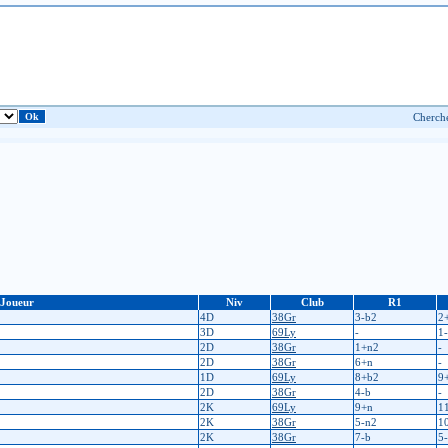
Joueur
Niv
Club
R1
4D
38Gr
3-b2
2
3D
69Ly
-
1
2D
38Gr
1+n2
-
2D
38Gr
6+n
-
1D
69Ly
8+b2
9
2D
38Gr
4-b
-
2K
69Ly
9+n
1
2K
38Gr
5-n2
1
2K
38Gr
7-b
5