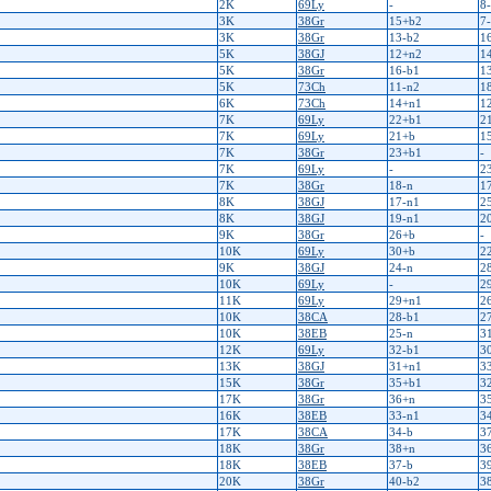
2K
69Ly
-
8
3K
38Gr
15+b2
7
3K
38Gr
13-b2
1
5K
38GJ
12+n2
1
5K
38Gr
16-b1
1
5K
73Ch
11-n2
1
6K
73Ch
14+n1
1
7K
69Ly
22+b1
2
7K
69Ly
21+b
1
7K
38Gr
23+b1
-
7K
69Ly
-
2
7K
38Gr
18-n
1
8K
38GJ
17-n1
2
8K
38GJ
19-n1
2
9K
38Gr
26+b
-
10K
69Ly
30+b
2
9K
38GJ
24-n
2
10K
69Ly
-
2
11K
69Ly
29+n1
2
10K
38CA
28-b1
2
10K
38EB
25-n
3
12K
69Ly
32-b1
3
13K
38GJ
31+n1
3
15K
38Gr
35+b1
3
17K
38Gr
36+n
3
16K
38EB
33-n1
3
17K
38CA
34-b
3
18K
38Gr
38+n
3
18K
38EB
37-b
3
20K
38Gr
40-b2
3