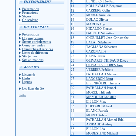
10
BENDEKS Léo-Paul
11
NOLLEVALLE Benjamin
Présentation
12
CARRERE Colin
Formations
13
MOREL Aurélien
Stages
14
DULAC Olivier
Go scolaire
15
MARTIN Ugo
16
HIDALGO Florian
17
FAURITE Sébastien
Présentation
18
CHOUILLET Jean-Christophe
Organigramme
Statuts et réglements
19
BALAT Stéphane
Comptes-rendus
20
TAGLIANA Sébastien
Démarches et services
21
CARON Aimé
Listes de diffusion
22
CAPIK Justin
Site jeunes
Site animations
23
OLIVARES-THIBAUD Diego
24
OLIVARES FLORES Jose
25
VERRIER Frédéric
26
FATHALLAH Marwan
Licenciés
Clubs
27
LANGERON Rémi
Ligues
28
EISENKÖLBL Theresia
29
FATHALLAH Ismael
Les liens du Go
30
MOREL Thibault
Crédits
31
MEZOUAR Abdallah
32
BILLON Max
33
GOFFARD Mikaël
34
BLANC Patrick
35
MOREL Adam
36
FATHALLAH Ahmed-Bilal
37
ARIBAUD Audrey
38
BILLON Léo
39
MODESTINE Michaël