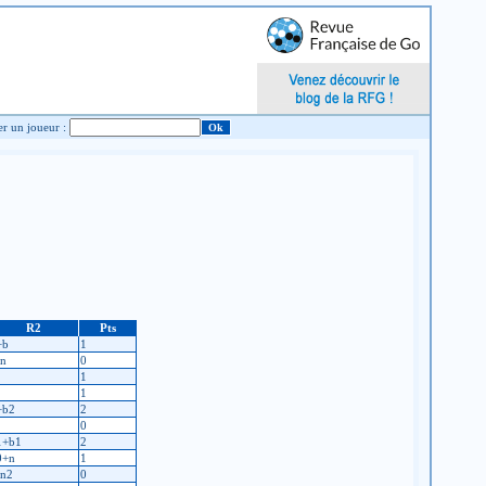
Chercher un joueur :
R2
Pts
+b
1
-n
0
1
1
+b2
2
0
1+b1
2
0+n
1
-n2
0