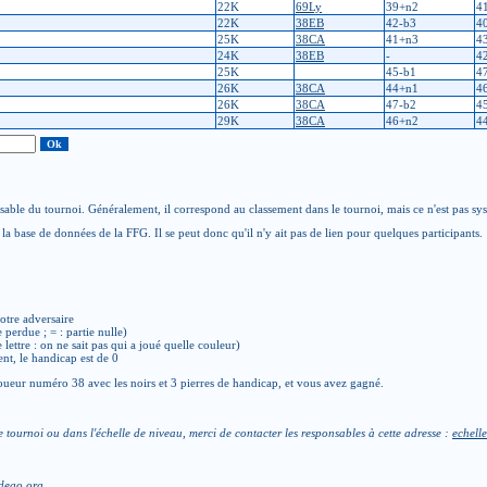
22K
69Ly
39+n2
4
22K
38EB
42-b3
4
25K
38CA
41+n3
4
24K
38EB
-
4
25K
45-b1
4
26K
38CA
44+n1
4
26K
38CA
47-b2
4
29K
38CA
46+n2
4
able du tournoi. Généralement, il correspond au classement dans le tournoi, mais ce n'est pas sy
la base de données de la FFG. Il se peut donc qu'il n'y ait pas de lien pour quelques participants.
otre adversaire
e perdue ; = : partie nulle)
de lettre : on ne sait pas qui a joué quelle couleur)
ent, le handicap est de 0
ueur numéro 38 avec les noirs et 3 pierres de handicap, et vous avez gagné.
e tournoi ou dans l'échelle de niveau, merci de contacter les responsables à cette adresse :
echelle
dego.org