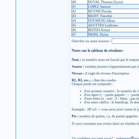
40
DUVAL Thomas (Lyon)
41
LOPEZ Samuel
42
HUYNH Florian
43
RIGNY Timothé
44
DOUMENG Alban
45
AGUTTES Ludivine
46
REFFAS Kenza
47
DKHIL Dylan
Chercher un autre tournoi :
Notes sur le tableau de résultats:
Num :
ce numéro nous est fourni par le respons
Joueur :
certains joueurs n'appartiennent pas à 
Niveau :
il s'agit du niveau d'inscription.
R1, R2, etc... :
liste des rondes
Chaque partie est composée :
d'un premier numéro : le numéro de v
d'un signe (+ : partie gagnée ; - : parti
d'une lettre (n : noir ; b : blanc ; pas 
d'un autre chiffre : le handicap. Si abs
Exemple : 38+n3 -> vous avez joué contre le jo
Pts :
nombre de points,
i.e
, de parties gagnées
Si vous constatez une erreur dans un résultat d
Un problème sur cette page? :
webmestre
jeu