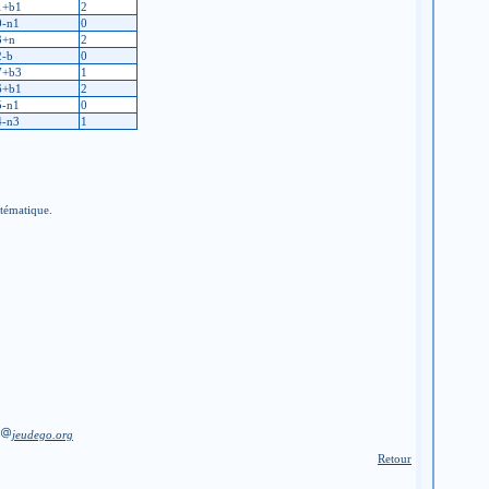
1+b1
2
0-n1
0
3+n
2
2-b
0
7+b3
1
6+b1
2
5-n1
0
4-n3
1
stématique.
jeudego.org
Retour