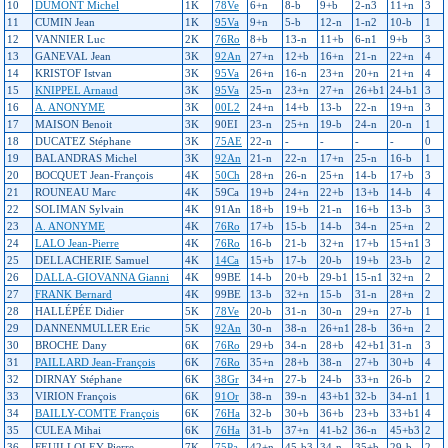
10
DUMONT Michel
1K
78Ve
6+n
8-b
9+b
2-n3
11+n
3
11
CUMIN Jean
1K
95Va
9+n
5-b
12-n
1-n2
10-b
1
12
VANNIER Luc
2K
76Ro
8+b
13-n
11+b
6-n1
9+b
3
13
GANEVAL Jean
3K
92An
27+n
12+b
16+n
21-n
22+n
4
14
KRISTOF Istvan
3K
95Va
26+n
16-n
23+n
20+n
21+n
4
15
KNIPPEL Arnaud
3K
95Va
25-n
23+n
27+n
26+b1
24-b1
3
16
A. ANONYME
3K
00L2
24+n
14+b
13-b
22-n
19+n
3
17
MAISON Benoit
3K
90EI
23-n
25+n
19-b
24-n
20-n
1
18
DUCATEZ Stéphane
3K
75AE
22-n
-
-
-
-
0
19
BALANDRAS Michel
3K
92An
21-n
22-n
17+n
25-n
16-b
1
20
BOCQUET Jean-François
4K
50Ch
28+n
26-n
25+n
14-b
17+b
3
21
ROUNEAU Marc
4K
59Ca
19+b
24+n
22+b
13+b
14-b
4
22
SOLIMAN Sylvain
4K
91An
18+b
19+b
21-n
16+b
13-b
3
23
A. ANONYME
4K
76Ro
17+b
15-b
14-b
34-n
25+n
2
24
LALO Jean-Pierre
4K
76Ro
16-b
21-b
32+n
17+b
15+n1
3
25
DELLACHERIE Samuel
4K
14Ca
15+b
17-b
20-b
19+b
23-b
2
26
DALLA-GIOVANNA Gianni
4K
99BE
14-b
20+b
29-b1
15-n1
32+n
2
27
FRANK Bernard
4K
99BE
13-b
32+n
15-b
31-n
28+n
2
28
HALLÉPÉE Didier
5K
78Ve
20-b
31-n
30-n
29+n
27-b
1
29
DANNENMULLER Eric
5K
92An
30-n
38-n
26+n1
28-b
36+n
2
30
BROCHE Dany
6K
76Ro
29+b
34-n
28+b
42+b1
31-n
3
31
PAILLARD Jean-François
6K
76Ro
35+n
28+b
38-n
27+b
30+b
4
32
DIRNAY Stéphane
6K
38Gr
34+n
27-b
24-b
33+n
26-b
2
33
VIRION François
6K
91Or
38-n
39-n
43+b1
32-b
34-n1
1
34
BAILLY-COMTE François
6K
76Ha
32-b
30+b
36+b
23+b
33+b1
4
35
CULEA Mihai
6K
76Ha
31-b
37+n
41-b2
36-n
45+b3
2
36
FEUILLOLEY Pierre
7K
75Pa
42+n
45-b3
34-n
35+b
29-b
2