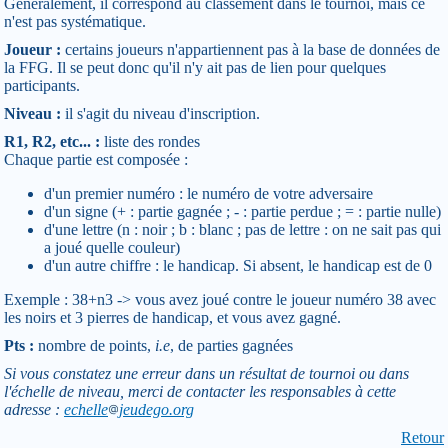
Généralement, il correspond au classement dans le tournoi, mais ce
n'est pas systématique.
Joueur :
certains joueurs n'appartiennent pas à la base de données de
la FFG. Il se peut donc qu'il n'y ait pas de lien pour quelques
participants.
Niveau :
il s'agit du niveau d'inscription.
R1, R2, etc... :
liste des rondes
Chaque partie est composée :
d'un premier numéro : le numéro de votre adversaire
d'un signe (+ : partie gagnée ; - : partie perdue ; = : partie nulle)
d'une lettre (n : noir ; b : blanc ; pas de lettre : on ne sait pas qui
a joué quelle couleur)
d'un autre chiffre : le handicap. Si absent, le handicap est de 0
Exemple : 38+n3 -> vous avez joué contre le joueur numéro 38 avec
les noirs et 3 pierres de handicap, et vous avez gagné.
Pts :
nombre de points,
i.e
, de parties gagnées
Si vous constatez une erreur dans un résultat de tournoi ou dans
l'échelle de niveau, merci de contacter les responsables à cette
adresse :
echelle
jeudego.org
Retour