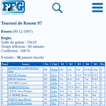
Tournoi de Rouen 97
Rouen
(06-12-1997)
Règles
Taille du goban : 19x19
Temps réflexion : 60 minutes
Coefficient : 100 %
5
rondes -
56
joueurs inscrits
Num
Joueur
Niv
Club
R1
R2
R3
R4
R5
Pts
IMAMURA-CORNUEJOLS
1
3D
80Am
4-b
2-n
3+n
11+b2
5+b2
3
Toru
2
ROCHÉ Antoine
3D
92Co
3+b
1+b
4+b1
10+b3
6+b2
5
3
DHUR Stéphane
2D
60Be
2-n
4+n
1-b
7+n
8+b1
3
4
FISCHER Lionel
2D
56Mo
1+n
3-b
2-n1
5+n
7+n
3
5
WARKENTIN Eric
1D
08Ch
7-n
11+n
6-n
4-b
1-n2
1
6
LEDUC Jean-Philippe
1D
92An
10-b
7+n
5+b
12+b1
2-n2
3
7
LE BERRE Bruno
1D
27Ev
5+b
6-b
8+n
3-b
4-b
2
8
BARNY Jean-Michel
1K
92An
12-n
10+n
7-b
9+n
3-n1
2
9
LAMAZIERE Claude
1K
59Li
11-b
-
10-n
8-b
12-n
0