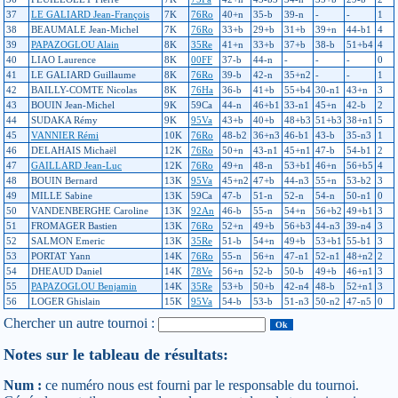
37
LE GALIARD Jean-François
7K
76Ro
40+n
35-b
39-n
-
-
1
38
BEAUMALE Jean-Michel
7K
76Ro
33+b
29+b
31+b
39+n
44-b1
4
39
PAPAZOGLOU Alain
8K
35Re
41+n
33+b
37+b
38-b
51+b4
4
40
LIAO Laurence
8K
00FF
37-b
44-n
-
-
-
0
41
LE GALIARD Guillaume
8K
76Ro
39-b
42-n
35+n2
-
-
1
42
BAILLY-COMTE Nicolas
8K
76Ha
36-b
41+b
55+b4
30-n1
43+n
3
43
BOUIN Jean-Michel
9K
59Ca
44-n
46+b1
33-n1
45+n
42-b
2
44
SUDAKA Rémy
9K
95Va
43+b
40+b
48+b3
51+b3
38+n1
5
45
VANNIER Rémi
10K
76Ro
48-b2
36+n3
46-b1
43-b
35-n3
1
46
DELAHAIS Michaël
12K
76Ro
50+n
43-n1
45+n1
47-b
54-b1
2
47
GAILLARD Jean-Luc
12K
76Ro
49+n
48-n
53+b1
46+n
56+b5
4
48
BOUIN Bernard
13K
95Va
45+n2
47+b
44-n3
55+n
53-b2
3
49
MILLE Sabine
13K
59Ca
47-b
51-n
52-n
54-n
50-n1
0
50
VANDENBERGHE Caroline
13K
92An
46-b
55-n
54+n
56+b2
49+b1
3
51
FROMAGER Bastien
13K
76Ro
52+n
49+b
56+b3
44-n3
39-n4
3
52
SALMON Emeric
13K
35Re
51-b
54+n
49+b
53+b1
55-b1
3
53
PORTAT Yann
14K
76Ro
55-n
56+n
47-n1
52-n1
48+n2
2
54
DHEAUD Daniel
14K
78Ve
56+n
52-b
50-b
49+b
46+n1
3
55
PAPAZOGLOU Benjamin
14K
35Re
53+b
50+b
42-n4
48-b
52+n1
3
56
LOGER Ghislain
15K
95Va
54-b
53-b
51-n3
50-n2
47-n5
0
Chercher un autre tournoi :
Notes sur le tableau de résultats:
Num :
ce numéro nous est fourni par le responsable du tournoi.