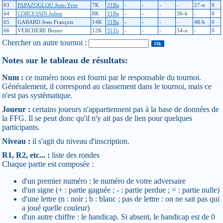
63
PAPAZOGLOU Jean-Yves
7K
31Ba
-
-
-
-
27-n
0
64
CORCESSIN Julien
8K
31Ba
-
-
-
36-b
-
0
65
GABARD Jean-François
14K
31Ba
-
-
-
-
48-b
0
66
VERCHERE Bruno
12K
31To
-
-
-
54-n
-
0
Chercher un autre tournoi :
Notes sur le tableau de résultats:
Num :
ce numéro nous est fourni par le responsable du tournoi.
Généralement, il correspond au classement dans le tournoi, mais ce
n'est pas systématique.
Joueur :
certains joueurs n'appartiennent pas à la base de données de
la FFG. Il se peut donc qu'il n'y ait pas de lien pour quelques
participants.
Niveau :
il s'agit du niveau d'inscription.
R1, R2, etc... :
liste des rondes
Chaque partie est composée :
d'un premier numéro : le numéro de votre adversaire
d'un signe (+ : partie gagnée ; - : partie perdue ; = : partie nulle)
d'une lettre (n : noir ; b : blanc ; pas de lettre : on ne sait pas qui
a joué quelle couleur)
d'un autre chiffre : le handicap. Si absent, le handicap est de 0