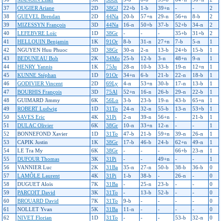
37
OUGIER Ariane
2D
38GJ
22+b
1-b
39+n
-
-
2
38
GUEVEL Brendan
2D
44Na
20-b
57+n
29-n
56+n
8-b
2
39
MIZESSYN François
3D
44Na
16-n
50+b
37-b
52+b
34-n
2
40
LEFEBVRE Loïc
1D
38Gr
-
-
-
35+b
31+b
2
41
HELLOUIN Benjamin
1K
91Or
8-b
31-n
27+n
7-b
5-n
1
42
NGUYEN Huu Phuoc
3D
38Gr
30-n
2-n
13-b
24+b
15-b
1
43
BEDUNEAU Bob
2K
34Mo
25-b
12-b
3-n
48+n
9-n
1
44
HENRY Yannis
1K
75Ju
28-n
10-b
33-b
19-n
12+n
1
45
KUNNE Stéphan
1D
91Or
34+n
6-b
21-b
22-n
18-b
1
46
GODIVIER Vincent
2D
69Ly
4-n
53+n
30-b
17-n
13-b
1
47
BOURHIS François
3D
75Al
52+n
16-n
26-b
29-n
22-b
1
48
GUIMARD Jimmy
6K
56Lo
3-b
23-b
19-n
43-b
65+n
1
49
ROBERT Ludwig
1D
31To
24-n
32-n
55-b
13-n
53+b
1
50
SAVES Eric
4K
31Pi
2-n
39-n
56+n
-
21-b
1
51
DULAC Olivier
6K
38Gr
10-n
33+n
12-n
-
-
1
52
BONNEFOND Xavier
1D
31To
47-b
21-b
59+n
39-n
26-n
1
53
CAPIK Justin
1K
38Gr
17-b
46-b
24-b
62+n
49-n
1
54
LE Tra My
6K
38Gr
-
-
-
66+b
23-n
1
55
DUFOUR Thomas
3K
31Pi
-
-
49+n
-
-
1
56
VANNIER Luc
2K
31Ba
35-n
27-n
50-b
38-b
36-b
0
57
LAMÔLE Laurent
4K
31Pi
1-b
38-b
-
26-n
-
0
58
DUGUET Aloïs
7K
31Ba
-
25-n
23-b
-
-
0
59
PARCOIT David
3K
31To
-
13-b
52-b
-
-
0
60
BROUARD David
7K
31To
9-b
-
-
-
-
0
61
NOLLET Yvan
5K
31Ba
11-n
-
-
-
-
0
62
NIVET Florian
1D
31To
-
-
-
53-b
32-n
0