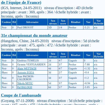
de l'équipe de France)
(IGS, Internet, 24-05-2011) niveau d'inscription : 4D (échelle
principale : avant : 369, après : 364 / échelle hybride : avant :
Inconnu, après : Inconnu)
Son
Son
Var
Couleur
Hd
Adversaire
Résultat
Var
niveau
score
Hybride
Noir
0
Paul DROUOT
5D
1/4
Perdue
-5.21
n/a
31e championnat du monde amateur
(Hangzhou, Chine, 24-05-2010) niveau d'inscription : 5d (échelle
principale : avant : 475, après : 472 / échelle hybride : avant :
Inconnu, après : Inconnu)
Son
Son
Var
Couleur
Hd
Adversaire
Résultat
Var
niveau
score
Hybride
Noir
0
Giedrius TUMELIS
2d
4/7
Gagnée
0
n/a
Blanc
0
Oystein VESTGAARDEN
2d
3/7
Perdue
-7.88
n/a
Noir
0
Alain WETTACH
4d
4/7
Gagnée
+1.32
n/a
Blanc
0
Antonio EGEA
3d
2/7
Gagnée
+0.4
n/a
Juan PACHON-
Noir
0
3d
3/7
Gagnée
+1.2
n/a
CALDERON
Blanc
0
Nikola MITIC
5d
3/7
Gagnée
+6.94
n/a
Noir
0
Pal BALOGH
6d
5/7
Perdue
-5.05
n/a
Coupe de l'ambassade
(Goyang, 07-11-2008) niveau d'inscription : 5d (échelle principale :
avant : 447, après : 475 / échelle hybride : avant : Inconnu, après :