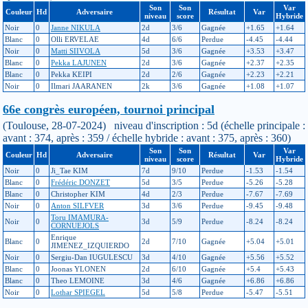
Son
Son
Var
Couleur
Hd
Adversaire
Résultat
Var
niveau
score
Hybride
Noir
0
Janne NIKULA
2d
3/6
Gagnée
+1.65
+1.64
Blanc
0
Olli ERVELAE
4d
6/6
Perdue
-4.45
-4.44
Noir
0
Matti SIIVOLA
5d
3/6
Gagnée
+3.53
+3.47
Blanc
0
Pekka LAJUNEN
2d
3/6
Gagnée
+2.37
+2.35
Blanc
0
Pekka KEIPI
2d
2/6
Gagnée
+2.23
+2.21
Noir
0
Ilmari JAARANEN
2k
3/6
Gagnée
+1.08
+1.07
66e congrès européen, tournoi principal
(Toulouse, 28-07-2024) niveau d'inscription : 5d (échelle principale :
avant : 374, après : 359 / échelle hybride : avant : 375, après : 360)
Son
Son
Var
Couleur
Hd
Adversaire
Résultat
Var
niveau
score
Hybride
Noir
0
Ji_Tae KIM
7d
9/10
Perdue
-1.53
-1.54
Blanc
0
Frédéric DONZET
5d
3/5
Perdue
-5.26
-5.28
Blanc
0
Christopher KIM
4d
2/3
Perdue
-7.67
-7.69
Noir
0
Anton SILFVER
3d
3/6
Perdue
-9.45
-9.48
Toru IMAMURA-
Noir
0
3d
5/9
Perdue
-8.24
-8.24
CORNUEJOLS
Enrique
Blanc
0
2d
7/10
Gagnée
+5.04
+5.01
JIMENEZ_IZQUIERDO
Noir
0
Sergiu-Dan IUGULESCU
3d
4/10
Gagnée
+5.56
+5.52
Blanc
0
Joonas YLONEN
2d
6/10
Gagnée
+5.4
+5.43
Blanc
0
Theo LEMOINE
3d
4/6
Gagnée
+6.86
+6.86
Noir
0
Lothar SPIEGEL
5d
5/8
Perdue
-5.47
-5.51