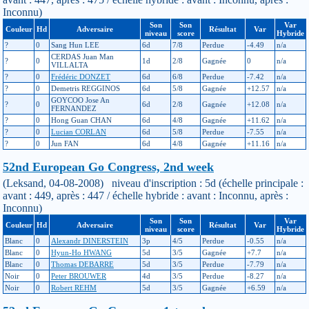
Inconnu)
Son
Son
Var
Couleur
Hd
Adversaire
Résultat
Var
niveau
score
Hybride
?
0
Sang Hun LEE
6d
7/8
Perdue
-4.49
n/a
CERDAS Juan Man
?
0
1d
2/8
Gagnée
0
n/a
VILLALTA
?
0
Frédéric DONZET
6d
6/8
Perdue
-7.42
n/a
?
0
Demetris REGGINOS
6d
5/8
Gagnée
+12.57
n/a
GOYCOO Jose An
?
0
6d
2/8
Gagnée
+12.08
n/a
FERNANDEZ
?
0
Hong Guan CHAN
6d
4/8
Gagnée
+11.62
n/a
?
0
Lucian CORLAN
6d
5/8
Perdue
-7.55
n/a
?
0
Jun FAN
6d
4/8
Gagnée
+11.16
n/a
52nd European Go Congress, 2nd week
(Leksand, 04-08-2008) niveau d'inscription : 5d (échelle principale :
avant : 449, après : 447 / échelle hybride : avant : Inconnu, après :
Inconnu)
Son
Son
Var
Couleur
Hd
Adversaire
Résultat
Var
niveau
score
Hybride
Blanc
0
Alexandr DINERSTEIN
3p
4/5
Perdue
-0.55
n/a
Blanc
0
Hyun-Ho HWANG
5d
3/5
Gagnée
+7.7
n/a
Blanc
0
Thomas DEBARRE
5d
3/5
Perdue
-7.79
n/a
Noir
0
Peter BROUWER
4d
3/5
Perdue
-8.27
n/a
Noir
0
Robert REHM
5d
3/5
Gagnée
+6.59
n/a