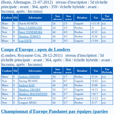
(Bonn, Allemagne, 21-07-2012) niveau d'inscription : 5d (échelle
principale : avant : 364, après : 359 / échelle hybride : avant :
Inconnu, après : Inconnu)
Son
Son
Var
Couleur
Hd
Adversaire
Résultat
Var
niveau
score
Hybride
Blanc
0
Daichi KURITA
5d
2/5
Gagnée
+13.18
n/a
Blanc
0
Rémi CAMPAGNIE
5d
2/5
Perdue
-6
n/a
Noir
0
Kenji YONEMURA
4d
4/5
Perdue
-8.53
n/a
Noir
0
Matthias TERWEY
4d
4/5
Perdue
-9.56
n/a
Blanc
0
Lisa ENTE
3d
3/5
Gagnée
+5.94
n/a
Coupe d'Europe : open de Londres
(Londres, Royaume-Uni, 28-12-2011) niveau d'inscription : 5d
(échelle principale : avant : 364, après : 364 / échelle hybride : avant :
Inconnu, après : Inconnu)
Son
Son
Var
Couleur
Hd
Adversaire
Résultat
Var
niveau
score
Hybride
Blanc
0
Andrew SIMONS
3d
2/7
Perdue
-9.54
n/a
Noir
0
Xiying HUANG
3d
0/7
Gagnée
+0.65
n/a
Blanc
0
Andrew KAY
4d
4/6
Perdue
-9.68
n/a
Noir
0
Matthew CROSBY
3d
3/7
Gagnée
+6.15
n/a
Blanc
0
Matthew MACFADYEN
6d
3/7
Gagnée
+16.7
n/a
Noir
0
David LEE
3d
4/7
Gagnée
+5.23
n/a
Noir
0
Lingjun MIAO
4d
5/7
Perdue
-9.17
n/a
Championnat d'Europe Pandanet par équipes (parties