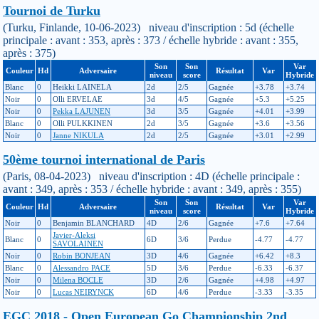
Tournoi de Turku
(Turku, Finlande, 10-06-2023) niveau d'inscription : 5d (échelle
principale : avant : 353, après : 373 / échelle hybride : avant : 355,
après : 375)
Son
Son
Var
Couleur
Hd
Adversaire
Résultat
Var
niveau
score
Hybride
Blanc
0
Heikki LAINELA
2d
2/5
Gagnée
+3.78
+3.74
Noir
0
Olli ERVELAE
3d
4/5
Gagnée
+5.3
+5.25
Noir
0
Pekka LAJUNEN
3d
3/5
Gagnée
+4.01
+3.99
Blanc
0
Olli PULKKINEN
2d
3/5
Gagnée
+3.6
+3.56
Noir
0
Janne NIKULA
2d
2/5
Gagnée
+3.01
+2.99
50ème tournoi international de Paris
(Paris, 08-04-2023) niveau d'inscription : 4D (échelle principale :
avant : 349, après : 353 / échelle hybride : avant : 349, après : 355)
Son
Son
Var
Couleur
Hd
Adversaire
Résultat
Var
niveau
score
Hybride
Noir
0
Benjamin BLANCHARD
4D
2/6
Gagnée
+7.6
+7.64
Javier-Aleksi
Blanc
0
6D
3/6
Perdue
-4.77
-4.77
SAVOLAINEN
Noir
0
Robin BONJEAN
3D
4/6
Gagnée
+6.42
+8.3
Blanc
0
Alessandro PACE
5D
3/6
Perdue
-6.33
-6.37
Noir
0
Milena BOCLE
3D
2/6
Gagnée
+4.98
+4.97
Noir
0
Lucas NEIRYNCK
6D
4/6
Perdue
-3.33
-3.35
EGC 2018 - Open European Go Championship 2nd