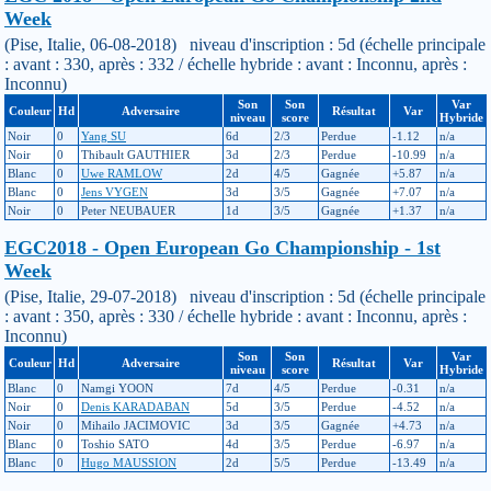
Week
(Pise, Italie, 06-08-2018) niveau d'inscription : 5d (échelle principale
: avant : 330, après : 332 / échelle hybride : avant : Inconnu, après :
Inconnu)
Son
Son
Var
Couleur
Hd
Adversaire
Résultat
Var
niveau
score
Hybride
Noir
0
Yang SU
6d
2/3
Perdue
-1.12
n/a
Noir
0
Thibault GAUTHIER
3d
2/3
Perdue
-10.99
n/a
Blanc
0
Uwe RAMLOW
2d
4/5
Gagnée
+5.87
n/a
Blanc
0
Jens VYGEN
3d
3/5
Gagnée
+7.07
n/a
Noir
0
Peter NEUBAUER
1d
3/5
Gagnée
+1.37
n/a
EGC2018 - Open European Go Championship - 1st
Week
(Pise, Italie, 29-07-2018) niveau d'inscription : 5d (échelle principale
: avant : 350, après : 330 / échelle hybride : avant : Inconnu, après :
Inconnu)
Son
Son
Var
Couleur
Hd
Adversaire
Résultat
Var
niveau
score
Hybride
Blanc
0
Namgi YOON
7d
4/5
Perdue
-0.31
n/a
Noir
0
Denis KARADABAN
5d
3/5
Perdue
-4.52
n/a
Noir
0
Mihailo JACIMOVIC
3d
3/5
Gagnée
+4.73
n/a
Blanc
0
Toshio SATO
4d
3/5
Perdue
-6.97
n/a
Blanc
0
Hugo MAUSSION
2d
5/5
Perdue
-13.49
n/a