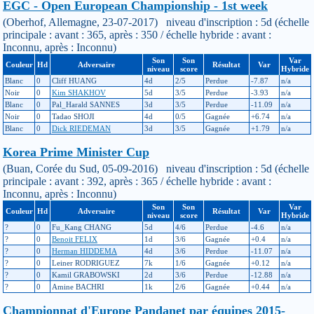
EGC - Open European Championship - 1st week
(Oberhof, Allemagne, 23-07-2017) niveau d'inscription : 5d (échelle
principale : avant : 365, après : 350 / échelle hybride : avant :
Inconnu, après : Inconnu)
Son
Son
Var
Couleur
Hd
Adversaire
Résultat
Var
niveau
score
Hybride
Blanc
0
Cliff HUANG
4d
2/5
Perdue
-7.87
n/a
Noir
0
Kim SHAKHOV
5d
3/5
Perdue
-3.93
n/a
Blanc
0
Pal_Harald SANNES
3d
3/5
Perdue
-11.09
n/a
Noir
0
Tadao SHOJI
4d
0/5
Gagnée
+6.74
n/a
Blanc
0
Dick RIEDEMAN
3d
3/5
Gagnée
+1.79
n/a
Korea Prime Minister Cup
(Buan, Corée du Sud, 05-09-2016) niveau d'inscription : 5d (échelle
principale : avant : 392, après : 365 / échelle hybride : avant :
Inconnu, après : Inconnu)
Son
Son
Var
Couleur
Hd
Adversaire
Résultat
Var
niveau
score
Hybride
?
0
Fu_Kang CHANG
5d
4/6
Perdue
-4.6
n/a
?
0
Benoit FELIX
1d
3/6
Gagnée
+0.4
n/a
?
0
Herman HIDDEMA
4d
3/6
Perdue
-11.07
n/a
?
0
Leiner RODRIGUEZ
7k
1/6
Gagnée
+0.12
n/a
?
0
Kamil GRABOWSKI
2d
3/6
Perdue
-12.88
n/a
?
0
Amine BACHRI
1k
2/6
Gagnée
+0.44
n/a
Championnat d'Europe Pandanet par équipes 2015-