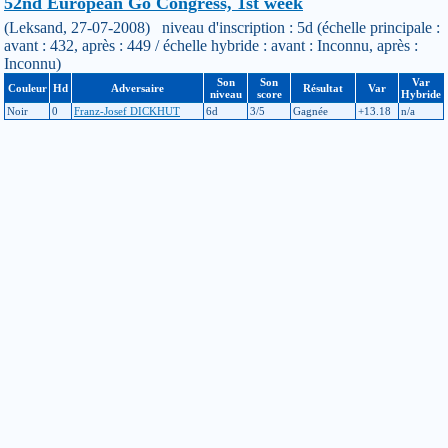
52nd European Go Congress, 1st week
(Leksand, 27-07-2008) niveau d'inscription : 5d (échelle principale :
avant : 432, après : 449 / échelle hybride : avant : Inconnu, après :
Inconnu)
Son
Son
Var
Couleur
Hd
Adversaire
Résultat
Var
niveau
score
Hybride
Noir
0
Franz-Josef DICKHUT
6d
3/5
Gagnée
+13.18
n/a
Noir
0
Fredrik BLOMBACK
4d
3/5
Perdue
-8.32
n/a
Blanc
0
Takao YOSHIDA
6d
3/5
Perdue
-5.69
n/a
Blanc
0
Hirobumi OMORI
5d
3/5
Gagnée
+8.1
n/a
Noir
0
Chang Sam CHO
5d
3/5
Gagnée
+9.85
n/a
EGC (semaine 2)
(Villach, 23-07-2007) niveau d'inscription : 5d (échelle principale :
avant : 404, après : 432 / échelle hybride : avant : Inconnu, après :
Inconnu)
Son
Son
Var
Couleur
Hd
Adversaire
Résultat
Var
niveau
score
Hybride
Blanc
0
Tuomo SALO
2d
1/5
Gagnée
0
n/a
Blanc
0
Krzysztof GIEDROJC
4d
2/5
Gagnée
+8.46
n/a
Noir
0
Paal SANNES
4d
2/5
Gagnée
+7.74
n/a
Blanc
0
Takao YOSHIDA
6d
2/5
Gagnée
+12.43
n/a
Noir
0
Seok-Ui HONG
7d
5/5
Perdue
-0.57
n/a
EGC (semaine 1)
(Villach, 15-07-2007) niveau d'inscription : 5d (échelle principale :