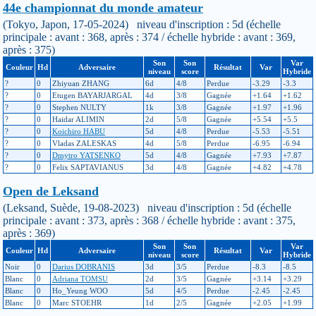
44e championnat du monde amateur
(Tokyo, Japon, 17-05-2024) niveau d'inscription : 5d (échelle
principale : avant : 368, après : 374 / échelle hybride : avant : 369,
après : 375)
Son
Son
Var
Couleur
Hd
Adversaire
Résultat
Var
niveau
score
Hybride
?
0
Zhiyuan ZHANG
6d
4/8
Perdue
-3.29
-3.3
?
0
Etugen BAYARJARGAL
4d
3/8
Gagnée
+1.64
+1.62
?
0
Stephen NULTY
1k
3/8
Gagnée
+1.97
+1.96
?
0
Haidar ALIMIN
2d
5/8
Gagnée
+5.54
+5.5
?
0
Koichiro HABU
5d
4/8
Perdue
-5.53
-5.51
?
0
Vladas ZALESKAS
4d
5/8
Perdue
-6.95
-6.94
?
0
Dmytro YATSENKO
5d
4/8
Gagnée
+7.93
+7.87
?
0
Felix SAPTAVIANUS
3d
4/8
Gagnée
+4.82
+4.78
Open de Leksand
(Leksand, Suède, 19-08-2023) niveau d'inscription : 5d (échelle
principale : avant : 373, après : 368 / échelle hybride : avant : 375,
après : 369)
Son
Son
Var
Couleur
Hd
Adversaire
Résultat
Var
niveau
score
Hybride
Noir
0
Darius DOBRANIS
3d
3/5
Perdue
-8.3
-8.5
Blanc
0
Adriana TOMSU
2d
3/5
Gagnée
+3.14
+3.29
Blanc
0
Ho_Yeung WOO
5d
4/5
Perdue
-2.45
-2.45
Blanc
0
Marc STOEHR
1d
2/5
Gagnée
+2.05
+1.99