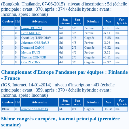
(Bangkok, Thailande, 07-06-2015) niveau d'inscription : 5d (échelle
principale : avant : 370, après : 374 / échelle hybride : avant :
Inconnu, après : Inconnu)
Son
Son
Var
Couleur
Hd
Adversaire
Résultat
Var
niveau
score
Hybride
?
0
Cornel BURZO
6d
5/8
Perdue
-1.05
n/a
?
0
Leon MATOH
5d
3/8
Perdue
-5.61
n/a
?
0
Oyutbileg TSENDJAV
3d
4/8
Gagnée
+3.55
n/a
?
0
Johannes OBENAUS
5d
4/8
Perdue
-3.26
n/a
?
0
Desmond CANN
5d
2/8
Gagnée
+3.32
n/a
?
0
Merlijn KUIN
6d
4/8
Perdue
-3.53
n/a
?
0
Thomas CONNOR
3d
2/8
Gagnée
+3.11
n/a
?
0
Ofer ZIVONY
4d
3/8
Gagnée
+7.92
n/a
Championnat d'Europe Pandanet par équipes : Finlande
- France
(IGS, Internet, 14-01-2014) niveau d'inscription : 4D (échelle
principale : avant : 359, après : 370 / échelle hybride : avant :
Inconnu, après : Inconnu)
Son
Son
Var
Couleur
Hd
Adversaire
Résultat
Var
niveau
score
Hybride
Blanc
0
Jérôme SALIGNON
5D
0/1
Gagnée
+10.38
n/a
56ème congrès européen, tournoi principal (première
semaine)