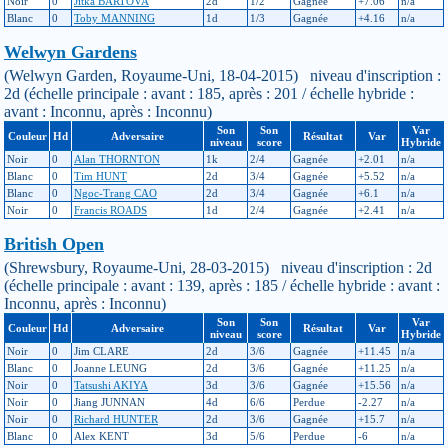
Noir
0
Jitka BARTOVA
2d
1/2
Gagnée
+7.06
n/a
Blanc
0
Toby MANNING
1d
1/3
Gagnée
+4.16
n/a
Welwyn Gardens
(Welwyn Garden, Royaume-Uni, 18-04-2015) niveau d'inscription :
2d (échelle principale : avant : 185, après : 201 / échelle hybride :
avant : Inconnu, après : Inconnu)
Son
Son
Var
Couleur
Hd
Adversaire
Résultat
Var
niveau
score
Hybride
Noir
0
Alan THORNTON
1k
2/4
Gagnée
+2.01
n/a
Blanc
0
Tim HUNT
2d
3/4
Gagnée
+5.52
n/a
Blanc
0
Ngoc-Trang CAO
2d
3/4
Gagnée
+6.1
n/a
Noir
0
Francis ROADS
1d
2/4
Gagnée
+2.41
n/a
British Open
(Shrewsbury, Royaume-Uni, 28-03-2015) niveau d'inscription : 2d
(échelle principale : avant : 139, après : 185 / échelle hybride : avant :
Inconnu, après : Inconnu)
Son
Son
Var
Couleur
Hd
Adversaire
Résultat
Var
niveau
score
Hybride
Noir
0
Jim CLARE
2d
3/6
Gagnée
+11.45
n/a
Blanc
0
Joanne LEUNG
2d
3/6
Gagnée
+11.25
n/a
Noir
0
Tatsushi AKIYA
3d
3/6
Gagnée
+15.56
n/a
Noir
0
Jiang JUNNAN
4d
6/6
Perdue
-2.27
n/a
Noir
0
Richard HUNTER
2d
3/6
Gagnée
+15.7
n/a
Blanc
0
Alex KENT
3d
5/6
Perdue
-6
n/a