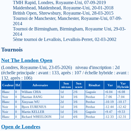
TMH Rapid, Londres, Royaume-Uni, 07-09-2019
Maidenhead, Maidenhead, Royaume-Uni, 20-01-2018
British Open, Shrewsbury, Royaume-Uni, 28-03-2015
Tournoi de Manchester, Manchester, Royaume-Uni, 07-09-
2014
Tournoi de Birmingham, Birmingham, Royaume Uni, 29-03-
2014
5ème tournoi de Levallois, Levallois-Perret, 02-03-2002
Tournois
Not The London Open
(Londres, Royaume-Uni, 23-05-2026) niveau d'inscription : 2d
(échelle principale : avant : 133, après : 107 / échelle hybride : avant :
132, après : 106)
Son
Son
Var
Couleur
Hd
Adversaire
Résultat
Var
niveau
score
Hybride
Blanc
0
William CHIA
1d
2/6
Gagnée
+6.04
+6.08
Noir
0
Haotian JIANG
3d
3/6
Perdue
-7.06
-7.04
Blanc
0
Xinyuan WU
2d
3/6
Perdue
-10.19
-10.17
Noir
0
Bjorn EURENIUS
1d
3/6
Perdue
-12.44
-12.42
Noir
0
Martin KELLER
1d
3/6
Gagnée
+9.47
+9.53
Blanc
0
Richard WHEELDON
1d
4/6
Perdue
-12.33
-12.31
Open de Londres