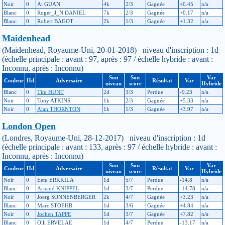
Noir
0
Ai GUAN
4k
2/3
Gagnée
+0.45
n/a
Blanc
0
Roger_J_N DANIEL
7k
2/3
Gagnée
+0.17
n/a
Blanc
0
Robert BAGOT
2k
1/3
Gagnée
+1.32
n/a
Maidenhead
(Maidenhead, Royaume-Uni, 20-01-2018) niveau d'inscription : 1d
(échelle principale : avant : 97, après : 97 / échelle hybride : avant :
Inconnu, après : Inconnu)
Son
Son
Var
Couleur
Hd
Adversaire
Résultat
Var
niveau
score
Hybride
Blanc
0
Tim HUNT
2d
3/3
Perdue
-9.23
n/a
Noir
0
Tony ATKINS
1k
2/3
Gagnée
+5.33
n/a
Noir
0
Alan THORNTON
1k
1/3
Gagnée
+3.97
n/a
London Open
(Londres, Royaume-Uni, 28-12-2017) niveau d'inscription : 1d
(échelle principale : avant : 133, après : 97 / échelle hybride : avant :
Inconnu, après : Inconnu)
Son
Son
Var
Couleur
Hd
Adversaire
Résultat
Var
niveau
score
Hybride
Noir
0
Eetu ERKKILA
1d
5/7
Perdue
-14.8
n/a
Blanc
0
Arnaud KNIPPEL
1d
3/7
Perdue
-14.78
n/a
Noir
0
Joerg SONNENBERGER
2k
4/7
Gagnée
+3.23
n/a
Blanc
0
Marc STOEHR
1d
3/6
Gagnée
+4.84
n/a
Noir
0
Jochen TAPPE
1d
3/7
Gagnée
+7.82
n/a
Blanc
0
Olli ERVELAE
1d
4/7
Perdue
-13.17
n/a