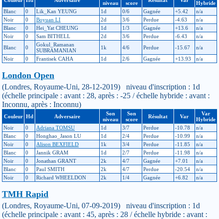
niveau
score
Hybride
Blanc
0
Lik_Kan YEUNG
1d
0/6
Gagnée
+5.42
n/a
Noir
0
Boyuan LI
2d
3/6
Perdue
-4.63
n/a
Blanc
0
Hei_Yat CHEUNG
1d
1/3
Gagnée
+13.6
n/a
Noir
0
Sam BITHELL
2d
3/6
Perdue
-6.43
n/a
Gokul_Ramanan
Blanc
0
1k
4/6
Perdue
-15.67
n/a
SUBRAMANIAN
Noir
0
Frantisek CAHA
1d
2/6
Gagnée
+13.93
n/a
London Open
(Londres, Royaume-Uni, 28-12-2019) niveau d'inscription : 1d
(échelle principale : avant : 28, après : -25 / échelle hybride : avant :
Inconnu, après : Inconnu)
Son
Son
Var
Couleur
Hd
Adversaire
Résultat
Var
niveau
score
Hybride
Noir
0
Adriana TOMSU
1d
3/7
Perdue
-10.78
n/a
Blanc
0
Honghao_Jason LU
1d
2/4
Perdue
-10.99
n/a
Noir
0
Alison BEXFIELD
1k
3/4
Perdue
-11.85
n/a
Blanc
0
Jannik GRAM
1d
2/7
Perdue
-11.98
n/a
Noir
0
Jonathan GRANT
2k
4/7
Gagnée
+7.01
n/a
Blanc
0
Paul SMITH
2k
4/7
Perdue
-20.54
n/a
Noir
0
Richard WHEELDON
2k
1/4
Gagnée
+6.82
n/a
TMH Rapid
(Londres, Royaume-Uni, 07-09-2019) niveau d'inscription : 1d
(échelle principale : avant : 45, après : 28 / échelle hybride : avant :