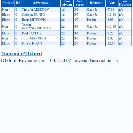
Son
Son
Var
Couleur
Hd
Adversaire
Résultat
Var
niveau
score
Hybride
Noir
0
Timofej ARSENOV
1d
3/6
Gagnée
+7.96
n/a
Blanc
0
Stéphan KUNNE
1d
5/7
Gagnée
+11.48
n/a
Blanc
0
Boris MITROVIC
2d
4/7
Perdue
-8.99
n/a
Yansai
Noir
0
2d
3/6
Gagnée
+12.19
n/a
NOEYSOONGNOEN
Blanc
0
Paul TAYLOR
2d
3/6
Perdue
-9.22
n/a
Noir
0
Toby MANNING
2d
3/7
Perdue
-9.32
n/a
Blanc
0
Ni-Yin KWAN
2d
2/7
Perdue
-12.07
n/a
Tournoi d'Oxford
(Oxford, Royaume-Uni, 16-02-2013) niveau d'inscription : 1d
(échelle principale : avant : 122, après : 111 / échelle hybride : avant :
Inconnu, après : Inconnu)
Son
Son
Var
Couleur
Hd
Adversaire
Résultat
Var
niveau
score
Hybride
Noir
0
Philip BECK
1d
2/3
Perdue
-9.73
n/a
Blanc
0
Christian SCARFF
1d
1/3
Gagnée
+3.81
n/a
Noir
0
John HOBSON
2d
1/3
Perdue
-4.81
n/a
Coupe d'Europe : 39ème open de Londres
(Londres, Royaume-Uni, 28-12-2012) niveau d'inscription : 1d
(échelle principale : avant : 159, après : 122 / échelle hybride : avant :
Inconnu, après : Inconnu)
Son
Son
Var
Couleur
Hd
Adversaire
Résultat
Var
niveau
score
Hybride