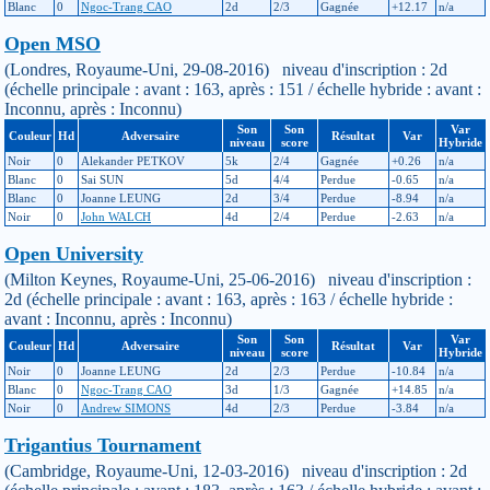
Blanc
0
Ngoc-Trang CAO
2d
2/3
Gagnée
+12.17
n/a
Open MSO
(Londres, Royaume-Uni, 29-08-2016) niveau d'inscription : 2d
(échelle principale : avant : 163, après : 151 / échelle hybride : avant :
Inconnu, après : Inconnu)
Son
Son
Var
Couleur
Hd
Adversaire
Résultat
Var
niveau
score
Hybride
Noir
0
Alekander PETKOV
5k
2/4
Gagnée
+0.26
n/a
Blanc
0
Sai SUN
5d
4/4
Perdue
-0.65
n/a
Blanc
0
Joanne LEUNG
2d
3/4
Perdue
-8.94
n/a
Noir
0
John WALCH
4d
2/4
Perdue
-2.63
n/a
Open University
(Milton Keynes, Royaume-Uni, 25-06-2016) niveau d'inscription :
2d (échelle principale : avant : 163, après : 163 / échelle hybride :
avant : Inconnu, après : Inconnu)
Son
Son
Var
Couleur
Hd
Adversaire
Résultat
Var
niveau
score
Hybride
Noir
0
Joanne LEUNG
2d
2/3
Perdue
-10.84
n/a
Blanc
0
Ngoc-Trang CAO
3d
1/3
Gagnée
+14.85
n/a
Noir
0
Andrew SIMONS
4d
2/3
Perdue
-3.84
n/a
Trigantius Tournament
(Cambridge, Royaume-Uni, 12-03-2016) niveau d'inscription : 2d