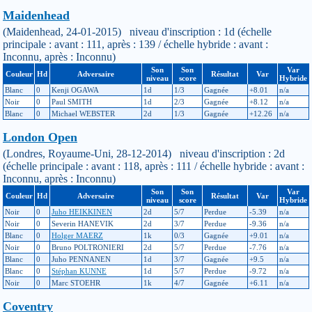
Maidenhead
(Maidenhead, 24-01-2015) niveau d'inscription : 1d (échelle
principale : avant : 111, après : 139 / échelle hybride : avant :
Inconnu, après : Inconnu)
Son
Son
Var
Couleur
Hd
Adversaire
Résultat
Var
niveau
score
Hybride
Blanc
0
Kenji OGAWA
1d
1/3
Gagnée
+8.01
n/a
Noir
0
Paul SMITH
1d
2/3
Gagnée
+8.12
n/a
Blanc
0
Michael WEBSTER
2d
1/3
Gagnée
+12.26
n/a
London Open
(Londres, Royaume-Uni, 28-12-2014) niveau d'inscription : 2d
(échelle principale : avant : 118, après : 111 / échelle hybride : avant :
Inconnu, après : Inconnu)
Son
Son
Var
Couleur
Hd
Adversaire
Résultat
Var
niveau
score
Hybride
Noir
0
Juho HEIKKINEN
2d
5/7
Perdue
-5.39
n/a
Noir
0
Severin HANEVIK
2d
3/7
Perdue
-9.36
n/a
Blanc
0
Holger MAERZ
1k
0/3
Gagnée
+9.01
n/a
Noir
0
Bruno POLTRONIERI
2d
5/7
Perdue
-7.76
n/a
Blanc
0
Juho PENNANEN
1d
3/7
Gagnée
+9.5
n/a
Blanc
0
Stéphan KUNNE
1d
5/7
Perdue
-9.72
n/a
Noir
0
Marc STOEHR
1k
4/7
Gagnée
+6.11
n/a
Coventry