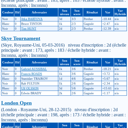
(échelle principale : avant : 183, après : 163 / échelle hybride : avant :
Inconnu, après : Inconnu)
Son
Son
Var
Couleur
Hd
Adversaire
Résultat
Var
niveau
score
Hybride
Noir
0
Jitka BARTOVA
3d
3/3
Perdue
-10.44
n/a
Blanc
0
Bruce TINTON
1k
2/3
Gagnée
+2.47
n/a
Noir
0
Tim HUNT
2d
2/3
Perdue
-12.39
n/a
Skye Tournament
(Skye, Royaume-Uni, 05-03-2016) niveau d'inscription : 2d (échelle
principale : avant : 173, après : 183 / échelle hybride : avant :
Inconnu, après : Inconnu)
Son
Son
Var
Couleur
Hd
Adversaire
Résultat
Var
niveau
score
Hybride
Noir
0
Gabriel AUSSIBAL
1k
3/6
Perdue
-18.21
n/a
Blanc
0
Francis ROADS
1k
3/6
Gagnée
+3.72
n/a
Blanc
0
Stanislav TRAJKOV
1d
4/6
Gagnée
+5.67
n/a
Noir
0
Rab FULTON
1k
2/6
Gagnée
+2.34
n/a
Blanc
0
Ulf OLSSON
3d
5/6
Gagnée
+15.61
n/a
Noir
0
Edwin BRADY
2k
2/6
Gagnée
+1.17
n/a
London Open
(London - Royaume-Uni, 28-12-2015) niveau d'inscription : 2d
(échelle principale : avant : 198, après : 173 / échelle hybride : avant :
Inconnu, après : Inconnu)
Son
Son
Var
Couleur
Hd
Adversaire
Résultat
Var