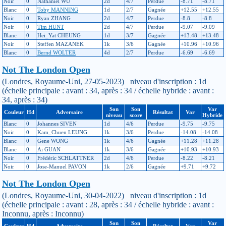
Noir
0
Nathaniel WU
2d
4/7
Perdue
-8.71
-8.71
Blanc
0
Toby MANNING
1d
2/7
Gagnée
+12.55
+12.55
Noir
0
Ryan ZHANG
2d
4/7
Perdue
-8.8
-8.8
Noir
0
Tim HUNT
2d
4/7
Perdue
-9.07
-9.09
Blanc
0
Hei_Yat CHEUNG
1d
3/7
Gagnée
+13.48
+13.48
Noir
0
Steffen MAZANEK
1k
3/6
Gagnée
+10.96
+10.96
Blanc
0
Bernd WOLTER
4d
2/7
Perdue
-6.69
-6.69
Not The London Open
(Londres, Royaume-Uni, 27-05-2023) niveau d'inscription : 1d
(échelle principale : avant : 34, après : 34 / échelle hybride : avant :
34, après : 34)
Son
Son
Var
Couleur
Hd
Adversaire
Résultat
Var
niveau
score
Hybride
Blanc
0
Johannes SIVEN
1d
4/6
Perdue
-9.75
-9.75
Noir
0
Kam_Chuen LEUNG
1k
3/6
Perdue
-14.08
-14.08
Blanc
0
Gene WONG
1k
4/6
Gagnée
+11.28
+11.28
Blanc
0
Ai GUAN
1k
3/6
Gagnée
+10.93
+10.93
Noir
0
Frédéric SCHLATTNER
2d
4/6
Perdue
-8.22
-8.21
Noir
0
Jose-Manuel PAVON
1k
2/6
Gagnée
+9.71
+9.72
Not The London Open
(Londres, Royaume-Uni, 30-04-2022) niveau d'inscription : 1d
(échelle principale : avant : 28, après : 34 / échelle hybride : avant :
Inconnu, après : Inconnu)
Son
Son
Var
Couleur
Hd
Adversaire
Résultat
Var