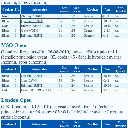
Inconnu, après : Inconnu)
Son
Son
Var
Couleur
Hd
Adversaire
Résultat
Var
niveau
score
Hybride
Noir
0
Zhiqing ZHANG
5d
5/5
Perdue
-0.11
n/a
Blanc
0
Quentin RENDU
2k
2/5
Perdue
-10.04
n/a
Noir
0
Richard WHEELDON
2k
2/5
Perdue
-10.19
n/a
Blanc
0
Gene WONG
2k
2/5
Gagnée
+2.23
n/a
Blanc
0
Edmund SMITH
3k
2/5
Gagnée
+1.1
n/a
MSO Open
(Londres, Royaume-Uni, 26-08-2019) niveau d'inscription : 1d
(échelle principale : avant : 85, après : 45 / échelle hybride : avant :
Inconnu, après : Inconnu)
Son
Son
Var
Couleur
Hd
Adversaire
Résultat
Var
niveau
score
Hybride
Blanc
0
Quentin RENDU
2k
3/4
Perdue
-18.16
n/a
Blanc
0
Jesse SAVO
5d
3/4
Perdue
-0.41
n/a
Blanc
0
Edmund SMITH
3k
2/4
Perdue
-19.24
n/a
Noir
0
Bruno POLTRONIERI
3d
2/4
Perdue
-2.52
n/a
London Open
(UK, London, 28-12-2018) niveau d'inscription : 1d (échelle
principale : avant : 96, après : 85 / échelle hybride : avant : Inconnu,
après : Inconnu)
Son
Son
Var
Couleur
Hd
Adversaire
Résultat
Var
niveau
score
Hybride