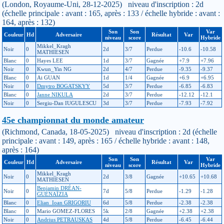
(London, Royaume-Uni, 28-12-2025) niveau d'inscription : 2d
(échelle principale : avant : 165, après : 133 / échelle hybride : avant :
164, après : 132)
Son
Son
Var
Couleur
Hd
Adversaire
Résultat
Var
niveau
score
Hybride
Mikkel_Kragh
Noir
0
2d
3/7
Perdue
-10.6
-10.58
MATHIESEN
Blanc
0
Hayes LEE
1d
3/7
Gagnée
+7.9
+7.96
Noir
0
Kwun_Yin NG
2d
4/7
Perdue
-9.35
-9.37
Blanc
0
Ai GUAN
1d
1/4
Gagnée
+6.9
+6.95
Noir
0
Dmytro BOGATSKYY
5d
3/7
Perdue
-6.85
-6.83
Blanc
0
Janne NIKULA
2d
3/7
Perdue
-12.12
-12.1
Noir
0
Sergiu-Dan IUGULESCU
3d
3/7
Perdue
-7.93
-7.92
45e championnat du monde amateur
(Richmond, Canada, 18-05-2025) niveau d'inscription : 2d (échelle
principale : avant : 149, après : 165 / échelle hybride : avant : 148,
après : 164)
Son
Son
Var
Couleur
Hd
Adversaire
Résultat
Var
niveau
score
Hybride
Mikkel_Kragh
Noir
0
2d
3/8
Gagnée
+10.65
+10.68
MATHIESEN
Benjamin DRÉAN-
Noir
0
7d
5/8
Perdue
-1.29
-1.28
GUÉNAÏZIA
Blanc
0
Elian_Ioan GRIGORIU
6d
5/8
Perdue
-2.38
-2.38
Blanc
0
Mario GOMEZ-FLORES
5k
2/8
Gagnée
+2.38
+2.38
Noir
0
Andrius PETRAUSKAS
4d
5/8
Perdue
-6.45
-6.44