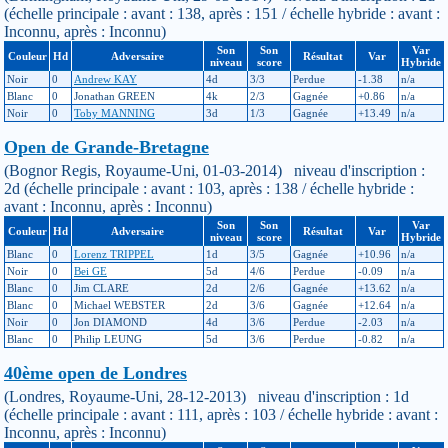
(échelle principale : avant : 138, après : 151 / échelle hybride : avant :
Inconnu, après : Inconnu)
Son
Son
Var
Couleur
Hd
Adversaire
Résultat
Var
niveau
score
Hybride
Noir
0
Andrew KAY
4d
3/3
Perdue
-1.38
n/a
Blanc
0
Jonathan GREEN
4k
2/3
Gagnée
+0.86
n/a
Noir
0
Toby MANNING
3d
1/3
Gagnée
+13.49
n/a
Open de Grande-Bretagne
(Bognor Regis, Royaume-Uni, 01-03-2014) niveau d'inscription :
2d (échelle principale : avant : 103, après : 138 / échelle hybride :
avant : Inconnu, après : Inconnu)
Son
Son
Var
Couleur
Hd
Adversaire
Résultat
Var
niveau
score
Hybride
Blanc
0
Lorenz TRIPPEL
1d
3/5
Gagnée
+10.96
n/a
Noir
0
Bei GE
5d
4/6
Perdue
-0.09
n/a
Blanc
0
Jim CLARE
2d
2/6
Gagnée
+13.62
n/a
Blanc
0
Michael WEBSTER
2d
3/6
Gagnée
+12.64
n/a
Noir
0
Jon DIAMOND
4d
3/6
Perdue
-2.03
n/a
Blanc
0
Philip LEUNG
5d
3/6
Perdue
-0.82
n/a
40ème open de Londres
(Londres, Royaume-Uni, 28-12-2013) niveau d'inscription : 1d
(échelle principale : avant : 111, après : 103 / échelle hybride : avant :
Inconnu, après : Inconnu)