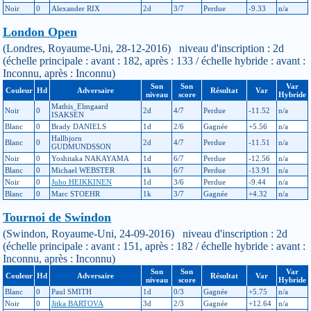
Noir
0
Alexander RIX
2d
3/7
Perdue
-9.33
n/a
London Open
(Londres, Royaume-Uni, 28-12-2016) niveau d'inscription : 2d
(échelle principale : avant : 182, après : 133 / échelle hybride : avant :
Inconnu, après : Inconnu)
Son
Son
Var
Couleur
Hd
Adversaire
Résultat
Var
niveau
score
Hybride
Mathis_Elmgaard
Noir
0
2d
4/7
Perdue
-11.52
n/a
ISAKSEN
Blanc
0
Brady DANIELS
1d
2/6
Gagnée
+5.56
n/a
Hallbjorn
Blanc
0
2d
4/7
Perdue
-11.51
n/a
GUDMUNDSSON
Noir
0
Yoshitaka NAKAYAMA
1d
6/7
Perdue
-12.56
n/a
Blanc
0
Michael WEBSTER
1k
6/7
Perdue
-13.91
n/a
Noir
0
Juho HEIKKINEN
1d
3/6
Perdue
-9.44
n/a
Blanc
0
Marc STOEHR
1k
3/7
Gagnée
+4.32
n/a
Tournoi de Swindon
(Swindon, Royaume-Uni, 24-09-2016) niveau d'inscription : 2d
(échelle principale : avant : 151, après : 182 / échelle hybride : avant :
Inconnu, après : Inconnu)
Son
Son
Var
Couleur
Hd
Adversaire
Résultat
Var
niveau
score
Hybride
Blanc
0
Paul SMITH
1d
0/3
Gagnée
+5.75
n/a
Noir
0
Jitka BARTOVA
3d
2/3
Gagnée
+12.64
n/a