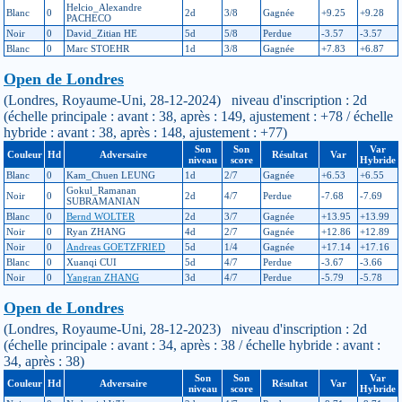
Helcio_Alexandre
Blanc
0
2d
3/8
Gagnée
+9.25
+9.28
PACHECO
Noir
0
David_Zitian HE
5d
5/8
Perdue
-3.57
-3.57
Blanc
0
Marc STOEHR
1d
3/8
Gagnée
+7.83
+6.87
Open de Londres
(Londres, Royaume-Uni, 28-12-2024) niveau d'inscription : 2d
(échelle principale : avant : 38, après : 149, ajustement : +78 / échelle
hybride : avant : 38, après : 148, ajustement : +77)
Son
Son
Var
Couleur
Hd
Adversaire
Résultat
Var
niveau
score
Hybride
Blanc
0
Kam_Chuen LEUNG
1d
2/7
Gagnée
+6.53
+6.55
Gokul_Ramanan
Noir
0
2d
4/7
Perdue
-7.68
-7.69
SUBRAMANIAN
Blanc
0
Bernd WOLTER
2d
3/7
Gagnée
+13.95
+13.99
Noir
0
Ryan ZHANG
4d
2/7
Gagnée
+12.86
+12.89
Noir
0
Andreas GOETZFRIED
5d
1/4
Gagnée
+17.14
+17.16
Blanc
0
Xuanqi CUI
5d
4/7
Perdue
-3.67
-3.66
Noir
0
Yangran ZHANG
3d
4/7
Perdue
-5.79
-5.78
Open de Londres
(Londres, Royaume-Uni, 28-12-2023) niveau d'inscription : 2d
(échelle principale : avant : 34, après : 38 / échelle hybride : avant :
34, après : 38)
Son
Son
Var
Couleur
Hd
Adversaire
Résultat
Var
niveau
score
Hybride