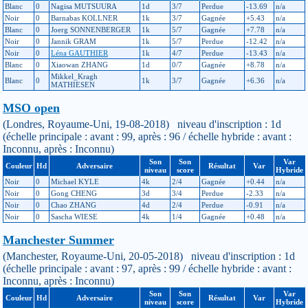
Blanc
0
Nagisa MUTSUURA
1d
3/7
Perdue
-13.69
n/a
Noir
0
Barnabas KOLLNER
1k
3/7
Gagnée
+5.43
n/a
Blanc
0
Joerg SONNENBERGER
1k
5/7
Gagnée
+7.78
n/a
Noir
0
Jannik GRAM
1k
5/7
Perdue
-12.42
n/a
Noir
0
Léna GAUTHIER
1k
4/7
Perdue
-13.43
n/a
Blanc
0
Xiaowan ZHANG
1d
0/7
Gagnée
+8.78
n/a
Mikkel_Kragh
Blanc
0
1k
3/7
Gagnée
+6.36
n/a
MATHIESEN
MSO open
(Londres, Royaume-Uni, 19-08-2018) niveau d'inscription : 1d
(échelle principale : avant : 99, après : 96 / échelle hybride : avant :
Inconnu, après : Inconnu)
Son
Son
Var
Couleur
Hd
Adversaire
Résultat
Var
niveau
score
Hybride
Noir
0
Michael KYLE
4k
2/4
Gagnée
+0.44
n/a
Noir
0
Gong CHENG
3d
3/4
Perdue
-2.33
n/a
Noir
0
Chao ZHANG
4d
2/4
Perdue
-0.91
n/a
Noir
0
Sascha WIESE
4k
1/4
Gagnée
+0.48
n/a
Manchester Summer
(Manchester, Royaume-Uni, 20-05-2018) niveau d'inscription : 1d
(échelle principale : avant : 97, après : 99 / échelle hybride : avant :
Inconnu, après : Inconnu)
Son
Son
Var
Couleur
Hd
Adversaire
Résultat
Var
niveau
score
Hybride