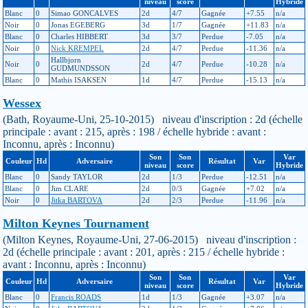
niveau
score
Hybride
Blanc
0
Simao GONCALVES
2d
4/7
Gagnée
+7.55
n/a
Noir
0
Jonas EGEBERG
3d
1/7
Gagnée
+11.83
n/a
Blanc
0
Charles HIBBERT
3d
3/7
Perdue
-7.05
n/a
Noir
0
Nick KREMPEL
2d
4/7
Perdue
-11.36
n/a
Hallbjorn
Noir
0
2d
4/7
Perdue
-10.28
n/a
GUDMUNDSSON
Blanc
0
Mathis ISAKSEN
1d
4/7
Perdue
-15.13
n/a
Wessex
(Bath, Royaume-Uni, 25-10-2015) niveau d'inscription : 2d (échelle
principale : avant : 215, après : 198 / échelle hybride : avant :
Inconnu, après : Inconnu)
Son
Son
Var
Couleur
Hd
Adversaire
Résultat
Var
niveau
score
Hybride
Blanc
0
Sandy TAYLOR
2d
1/3
Perdue
-12.51
n/a
Blanc
0
Jim CLARE
2d
0/3
Gagnée
+7.02
n/a
Noir
0
Jitka BARTOVA
2d
2/3
Perdue
-11.96
n/a
Milton Keynes Tournament
(Milton Keynes, Royaume-Uni, 27-06-2015) niveau d'inscription :
2d (échelle principale : avant : 201, après : 215 / échelle hybride :
avant : Inconnu, après : Inconnu)
Son
Son
Var
Couleur
Hd
Adversaire
Résultat
Var
niveau
score
Hybride
Blanc
0
Francis ROADS
1d
1/3
Gagnée
+3.07
n/a