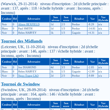
(Warwick, 29-11-2014) niveau d'inscription : 2d (échelle principale :
avant : 137, après : 118 / échelle hybride : avant : Inconnu, après :
Inconnu)
Son
Son
Var
Couleur
Hd
Adversaire
Résultat
Var
niveau
score
Hybride
Noir
0
Alison BEXFIELD
1d
2/3
Perdue
-8.29
n/a
Blanc
0
Paul SMITH
1d
1/3
Perdue
-14.81
n/a
Noir
0
Helen HARVEY
1k
1/3
Gagnée
+4.31
n/a
Tournoi des Midlands
(Leicester, UK, 11-10-2014) niveau d'inscription : 2d (échelle
principale : avant : 146, après : 137 / échelle hybride : avant :
Inconnu, après : Inconnu)
Son
Son
Var
Couleur
Hd
Adversaire
Résultat
Var
niveau
score
Hybride
Noir
0
Jon DIAMOND
4d
3/3
Perdue
-2.05
n/a
Blanc
0
Helen HARVEY
1k
1/3
Gagnée
+2.99
n/a
Noir
0
Ngoc-Trang CAO
2d
2/3
Perdue
-9.89
n/a
Tournoi de Swindow
(Swindow, UK, 28-09-2014) niveau d'inscription : 2d (échelle
principale : avant : 164, après : 146 / échelle hybride : avant :
Inconnu, après : Inconnu)
Son
Son
Var
Couleur
Hd
Adversaire
Résultat
Var
niveau
score
Hybride