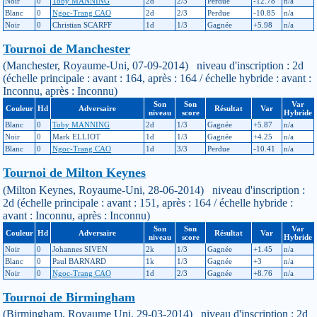
Noir
0
Toby MANNING
2d
2/3
Perdue
-12.78
n/a
Blanc
0
Ngoc-Trang CAO
2d
2/3
Perdue
-10.85
n/a
Noir
0
Christian SCARFF
1d
1/3
Gagnée
+5.98
n/a
Tournoi de Manchester
(Manchester, Royaume-Uni, 07-09-2014) niveau d'inscription : 2d
(échelle principale : avant : 164, après : 164 / échelle hybride : avant :
Inconnu, après : Inconnu)
Son
Son
Var
Couleur
Hd
Adversaire
Résultat
Var
niveau
score
Hybride
Blanc
0
Toby MANNING
2d
1/3
Gagnée
+5.87
n/a
Noir
0
Mark ELLIOT
1d
1/3
Gagnée
+4.25
n/a
Blanc
0
Ngoc-Trang CAO
1d
3/3
Perdue
-10.41
n/a
Tournoi de Milton Keynes
(Milton Keynes, Royaume-Uni, 28-06-2014) niveau d'inscription :
2d (échelle principale : avant : 151, après : 164 / échelle hybride :
avant : Inconnu, après : Inconnu)
Son
Son
Var
Couleur
Hd
Adversaire
Résultat
Var
niveau
score
Hybride
Noir
0
Johannes SIVEN
2k
1/3
Gagnée
+1.45
n/a
Blanc
0
Paul BARNARD
1k
1/3
Gagnée
+3
n/a
Noir
0
Ngoc-Trang CAO
1d
2/3
Gagnée
+8.76
n/a
Tournoi de Birmingham
(Birmingham, Royaume Uni, 29-03-2014) niveau d'inscription : 2d