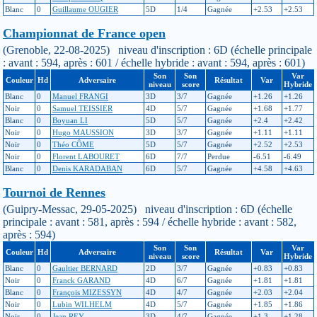
Blanc
0
Guillaume OUGIER
5D
1/4
Gagnée
+2.53
+2.53
Championnat de France open
(Grenoble, 22-08-2025) niveau d'inscription : 6D (échelle principale
: avant : 594, après : 601 / échelle hybride : avant : 594, après : 601)
Son
Son
Var
Couleur
Hd
Adversaire
Résultat
Var
niveau
score
Hybride
Blanc
0
Manuel FRANGI
3D
3/7
Gagnée
+1.26
+1.26
Noir
0
Samuel TEISSIER
4D
5/7
Gagnée
+1.68
+1.77
Blanc
0
Boyuan LI
5D
5/7
Gagnée
+2.4
+2.42
Noir
0
Hugo MAUSSION
3D
3/7
Gagnée
+1.11
+1.11
Noir
0
Théo CÔME
5D
5/7
Gagnée
+2.52
+2.53
Noir
0
Florent LABOURET
6D
7/7
Perdue
-6.51
-6.49
Blanc
0
Denis KARADABAN
6D
5/7
Gagnée
+4.58
+4.63
Tournoi de Rennes
(Guipry-Messac, 29-05-2025) niveau d'inscription : 6D (échelle
principale : avant : 581, après : 594 / échelle hybride : avant : 582,
après : 594)
Son
Son
Var
Couleur
Hd
Adversaire
Résultat
Var
niveau
score
Hybride
Blanc
0
Gaultier BERNARD
2D
3/7
Gagnée
+0.83
+0.83
Noir
0
Franck GARAND
4D
6/7
Gagnée
+1.81
+1.81
Blanc
0
François MIZESSYN
4D
4/7
Gagnée
+2.03
+2.04
Noir
0
Lubin WILHELM
4D
5/7
Gagnée
+1.85
+1.86
Noir
0
Jean REY
3D
4/7
Gagnée
+1.3
+1.28