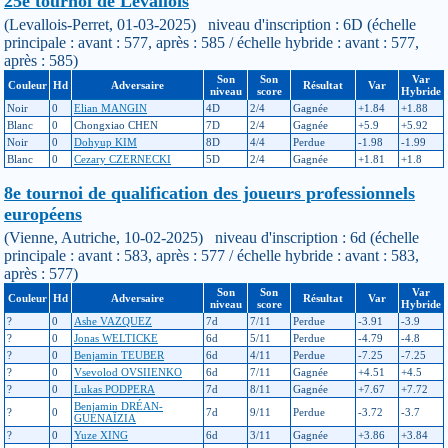
25e tournoi de Levallois
(Levallois-Perret, 01-03-2025) niveau d'inscription : 6D (échelle
principale : avant : 577, après : 585 / échelle hybride : avant : 577,
après : 585)
Son
Son
Var
Couleur
Hd
Adversaire
Résultat
Var
niveau
score
Hybride
Noir
0
Elian MANGIN
4D
2/4
Gagnée
+1.84
+1.88
Blanc
0
Chongxiao CHEN
7D
2/4
Gagnée
+5.9
+5.92
Noir
0
Dohyup KIM
8D
4/4
Perdue
-1.98
-1.99
Blanc
0
Cezary CZERNECKI
5D
2/4
Gagnée
+1.81
+1.8
8e tournoi de qualification des joueurs professionnels
européens
(Vienne, Autriche, 10-02-2025) niveau d'inscription : 6d (échelle
principale : avant : 583, après : 577 / échelle hybride : avant : 583,
après : 577)
Son
Son
Var
Couleur
Hd
Adversaire
Résultat
Var
niveau
score
Hybride
?
0
Ashe VAZQUEZ
7d
7/11
Perdue
-3.91
-3.9
?
0
Jonas WELTICKE
6d
5/11
Perdue
-4.79
-4.8
?
0
Benjamin TEUBER
6d
4/11
Perdue
-7.25
-7.25
?
0
Vsevolod OVSIIENKO
6d
7/11
Gagnée
+4.51
+4.5
?
0
Lukas PODPERA
7d
8/11
Gagnée
+7.67
+7.72
Benjamin DRÉAN-
?
0
7d
9/11
Perdue
-3.72
-3.7
GUÉNAÏZIA
?
0
Yuze XING
6d
3/11
Gagnée
+3.86
+3.84