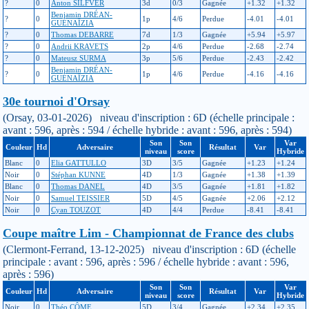
?
0
Anton SILFVER
3d
0/3
Gagnée
+1.32
+1.32
Benjamin DRÉAN-
?
0
1p
4/6
Perdue
-4.01
-4.01
GUÉNAÏZIA
?
0
Thomas DEBARRE
7d
1/3
Gagnée
+5.94
+5.97
?
0
Andrii KRAVETS
2p
4/6
Perdue
-2.68
-2.74
?
0
Mateusz SURMA
3p
5/6
Perdue
-2.43
-2.42
Benjamin DRÉAN-
?
0
1p
4/6
Perdue
-4.16
-4.16
GUÉNAÏZIA
30e tournoi d'Orsay
(Orsay, 03-01-2026) niveau d'inscription : 6D (échelle principale :
avant : 596, après : 594 / échelle hybride : avant : 596, après : 594)
Son
Son
Var
Couleur
Hd
Adversaire
Résultat
Var
niveau
score
Hybride
Blanc
0
Elia GATTULLO
3D
3/5
Gagnée
+1.23
+1.24
Noir
0
Stéphan KUNNE
4D
1/3
Gagnée
+1.38
+1.39
Blanc
0
Thomas DANEL
4D
3/5
Gagnée
+1.81
+1.82
Noir
0
Samuel TEISSIER
5D
4/5
Gagnée
+2.06
+2.12
Noir
0
Cyan TOUZOT
4D
4/4
Perdue
-8.41
-8.41
Coupe maître Lim - Championnat de France des clubs
(Clermont-Ferrand, 13-12-2025) niveau d'inscription : 6D (échelle
principale : avant : 596, après : 596 / échelle hybride : avant : 596,
après : 596)
Son
Son
Var
Couleur
Hd
Adversaire
Résultat
Var
niveau
score
Hybride
Noir
0
Théo CÔME
5D
3/4
Gagnée
+2.34
+2.35