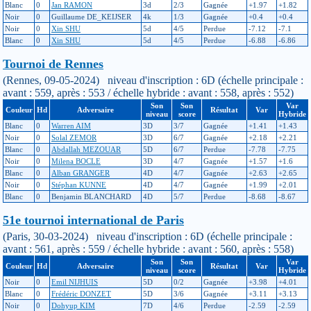
Blanc
0
Jan RAMON
3d
2/3
Gagnée
+1.97
+1.82
Noir
0
Guillaume DE_KEIJSER
4k
1/3
Gagnée
+0.4
+0.4
Noir
0
Xin SHU
5d
4/5
Perdue
-7.12
-7.1
Blanc
0
Xin SHU
5d
4/5
Perdue
-6.88
-6.86
Tournoi de Rennes
(Rennes, 09-05-2024) niveau d'inscription : 6D (échelle principale :
avant : 559, après : 553 / échelle hybride : avant : 558, après : 552)
Son
Son
Var
Couleur
Hd
Adversaire
Résultat
Var
niveau
score
Hybride
Blanc
0
Warren AIM
3D
3/7
Gagnée
+1.41
+1.43
Noir
0
Solal ZEMOR
3D
6/7
Gagnée
+2.18
+2.21
Blanc
0
Abdallah MEZOUAR
5D
6/7
Perdue
-7.78
-7.75
Noir
0
Milena BOCLE
3D
4/7
Gagnée
+1.57
+1.6
Blanc
0
Alban GRANGER
4D
4/7
Gagnée
+2.63
+2.65
Noir
0
Stéphan KUNNE
4D
4/7
Gagnée
+1.99
+2.01
Blanc
0
Benjamin BLANCHARD
4D
5/7
Perdue
-8.68
-8.67
51e tournoi international de Paris
(Paris, 30-03-2024) niveau d'inscription : 6D (échelle principale :
avant : 561, après : 559 / échelle hybride : avant : 560, après : 558)
Son
Son
Var
Couleur
Hd
Adversaire
Résultat
Var
niveau
score
Hybride
Noir
0
Emil NIJHUIS
5D
0/2
Gagnée
+3.98
+4.01
Blanc
0
Frédéric DONZET
5D
3/6
Gagnée
+3.11
+3.13
Noir
0
Dohyup KIM
7D
4/6
Perdue
-2.59
-2.59