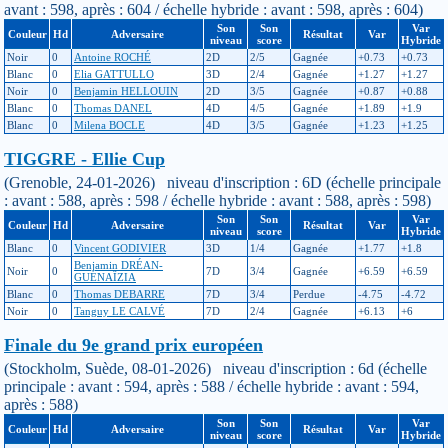
avant : 598, après : 604 / échelle hybride : avant : 598, après : 604)
Son
Son
Var
Couleur
Hd
Adversaire
Résultat
Var
niveau
score
Hybride
Noir
0
Antoine ROCHÉ
2D
2/5
Gagnée
+0.73
+0.73
Blanc
0
Elia GATTULLO
3D
2/4
Gagnée
+1.27
+1.27
Noir
0
Benjamin HELLOUIN
2D
3/5
Gagnée
+0.87
+0.88
Blanc
0
Thomas DANEL
4D
4/5
Gagnée
+1.89
+1.9
Blanc
0
Milena BOCLE
4D
3/5
Gagnée
+1.23
+1.25
TIGGRE - Ellie Cup
(Grenoble, 24-01-2026) niveau d'inscription : 6D (échelle principale
: avant : 588, après : 598 / échelle hybride : avant : 588, après : 598)
Son
Son
Var
Couleur
Hd
Adversaire
Résultat
Var
niveau
score
Hybride
Blanc
0
Vincent GODIVIER
3D
1/4
Gagnée
+1.77
+1.8
Benjamin DRÉAN-
Noir
0
7D
3/4
Gagnée
+6.59
+6.59
GUÉNAÏZIA
Blanc
0
Thomas DEBARRE
7D
3/4
Perdue
-4.75
-4.72
Noir
0
Tanguy LE CALVÉ
7D
2/4
Gagnée
+6.13
+6
Finale du 9e grand prix européen
(Stockholm, Suède, 08-01-2026) niveau d'inscription : 6d (échelle
principale : avant : 594, après : 588 / échelle hybride : avant : 594,
après : 588)
Son
Son
Var
Couleur
Hd
Adversaire
Résultat
Var
niveau
score
Hybride