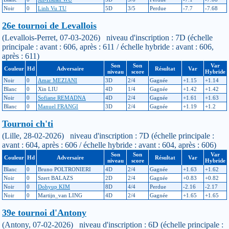
Noir
0
Linh Vu TU
5D
3/5
Perdue
-7.7
-7.68
26e tournoi de Levallois
(Levallois-Perret, 07-03-2026) niveau d'inscription : 7D (échelle
principale : avant : 606, après : 611 / échelle hybride : avant : 606,
après : 611)
Son
Son
Var
Couleur
Hd
Adversaire
Résultat
Var
niveau
score
Hybride
Noir
0
Amar MEZIANI
3D
2/4
Gagnée
+1.15
+1.14
Blanc
0
Xin LIU
4D
1/4
Gagnée
+1.42
+1.42
Noir
0
Sofiane REMADNA
4D
2/4
Gagnée
+1.61
+1.63
Blanc
0
Manuel FRANGI
3D
2/4
Gagnée
+1.19
+1.2
Tournoi ch'ti
(Lille, 28-02-2026) niveau d'inscription : 7D (échelle principale :
avant : 604, après : 606 / échelle hybride : avant : 604, après : 606)
Son
Son
Var
Couleur
Hd
Adversaire
Résultat
Var
niveau
score
Hybride
Blanc
0
Bruno POLTRONIERI
4D
2/4
Gagnée
+1.63
+1.62
Noir
0
Szert BALAZS
2D
2/4
Gagnée
+0.83
+0.82
Noir
0
Dohyup KIM
8D
4/4
Perdue
-2.16
-2.17
Noir
0
Martijn_van LING
4D
2/4
Gagnée
+1.65
+1.65
39e tournoi d'Antony
(Antony, 07-02-2026) niveau d'inscription : 6D (échelle principale :