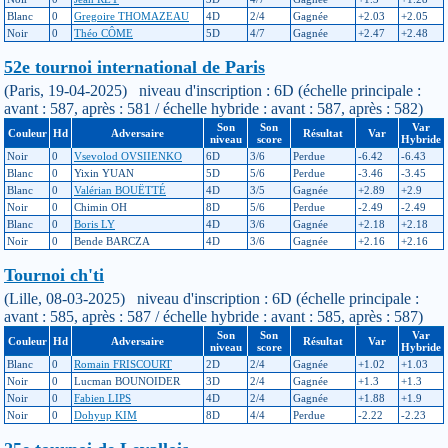
Blanc
0
Gregoire THOMAZEAU
4D
2/4
Gagnée
+2.03
+2.05
Noir
0
Théo CÔME
5D
4/7
Gagnée
+2.47
+2.48
52e tournoi international de Paris
(Paris, 19-04-2025) niveau d'inscription : 6D (échelle principale :
avant : 587, après : 581 / échelle hybride : avant : 587, après : 582)
Son
Son
Var
Couleur
Hd
Adversaire
Résultat
Var
niveau
score
Hybride
Noir
0
Vsevolod OVSIIENKO
6D
3/6
Perdue
-6.42
-6.43
Blanc
0
Yixin YUAN
5D
5/6
Perdue
-3.46
-3.45
Blanc
0
Valérian BOUËTTÉ
4D
3/5
Gagnée
+2.89
+2.9
Noir
0
Chimin OH
8D
5/6
Perdue
-2.49
-2.49
Blanc
0
Boris LY
4D
3/6
Gagnée
+2.18
+2.18
Noir
0
Bende BARCZA
4D
3/6
Gagnée
+2.16
+2.16
Tournoi ch'ti
(Lille, 08-03-2025) niveau d'inscription : 6D (échelle principale :
avant : 585, après : 587 / échelle hybride : avant : 585, après : 587)
Son
Son
Var
Couleur
Hd
Adversaire
Résultat
Var
niveau
score
Hybride
Blanc
0
Romain FRISCOURT
2D
2/4
Gagnée
+1.02
+1.03
Noir
0
Lucman BOUNOIDER
3D
2/4
Gagnée
+1.3
+1.3
Noir
0
Fabien LIPS
4D
2/4
Gagnée
+1.88
+1.9
Noir
0
Dohyup KIM
8D
4/4
Perdue
-2.22
-2.23