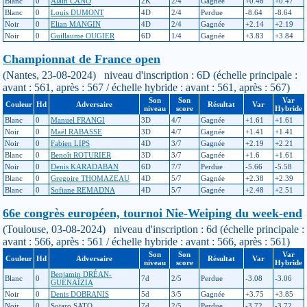
Blanc
0
Alain CANO
2K
2/4
Gagnée
+0.46
+0.47
Blanc
0
Louis DUMONT
4D
2/4
Perdue
-8.64
-8.64
Noir
0
Elian MANGIN
4D
2/4
Gagnée
+2.14
+2.19
Noir
0
Guillaume OUGIER
6D
1/4
Gagnée
+3.83
+3.84
Championnat de France open
(Nantes, 23-08-2024) niveau d'inscription : 6D (échelle principale :
avant : 561, après : 567 / échelle hybride : avant : 561, après : 567)
Son
Son
Var
Couleur
Hd
Adversaire
Résultat
Var
niveau
score
Hybride
Blanc
0
Manuel FRANGI
3D
4/7
Gagnée
+1.61
+1.61
Noir
0
Maël RABASSE
3D
4/7
Gagnée
+1.41
+1.41
Noir
0
Fabien LIPS
4D
3/7
Gagnée
+2.19
+2.21
Blanc
0
Benoît ROTURIER
3D
3/7
Gagnée
+1.6
+1.61
Noir
0
Denis KARADABAN
6D
7/7
Perdue
-5.66
-5.58
Blanc
0
Gregoire THOMAZEAU
4D
5/7
Gagnée
+2.38
+2.39
Blanc
0
Sofiane REMADNA
4D
5/7
Gagnée
+2.48
+2.51
66e congrès européen, tournoi Nie-Weiping du week-end
(Toulouse, 03-08-2024) niveau d'inscription : 6d (échelle principale :
avant : 566, après : 561 / échelle hybride : avant : 566, après : 561)
Son
Son
Var
Couleur
Hd
Adversaire
Résultat
Var
niveau
score
Hybride
Benjamin DRÉAN-
Blanc
0
7d
2/5
Perdue
-3.08
-3.06
GUÉNAÏZIA
Noir
0
Denis DOBRANIS
5d
3/5
Gagnée
+3.75
+3.85
Noir
0
Sotaro SATO
7d
2/5
Perdue
-3.72
-3.72