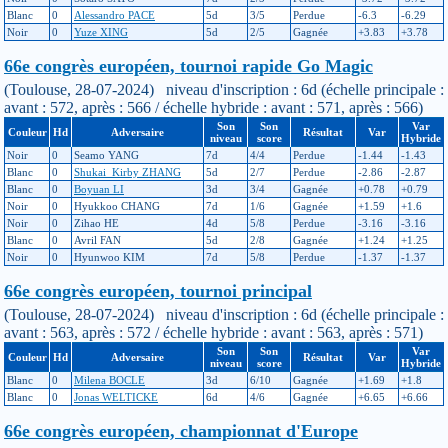
Blanc
0
Alessandro PACE
5d
3/5
Perdue
-6.3
-6.29
Noir
0
Yuze XING
5d
2/5
Gagnée
+3.83
+3.78
66e congrès européen, tournoi rapide Go Magic
(Toulouse, 28-07-2024) niveau d'inscription : 6d (échelle principale :
avant : 572, après : 566 / échelle hybride : avant : 571, après : 566)
Son
Son
Var
Couleur
Hd
Adversaire
Résultat
Var
niveau
score
Hybride
Noir
0
Seamo YANG
7d
4/4
Perdue
-1.44
-1.43
Blanc
0
Shukai_Kirby ZHANG
5d
2/7
Perdue
-2.86
-2.87
Blanc
0
Boyuan LI
3d
3/4
Gagnée
+0.78
+0.79
Noir
0
Hyukkoo CHANG
7d
1/6
Gagnée
+1.59
+1.6
Noir
0
Zihao HE
4d
5/8
Perdue
-3.16
-3.16
Blanc
0
Avril FAN
5d
2/8
Gagnée
+1.24
+1.25
Noir
0
Hyunwoo KIM
7d
5/8
Perdue
-1.37
-1.37
66e congrès européen, tournoi principal
(Toulouse, 28-07-2024) niveau d'inscription : 6d (échelle principale :
avant : 563, après : 572 / échelle hybride : avant : 563, après : 571)
Son
Son
Var
Couleur
Hd
Adversaire
Résultat
Var
niveau
score
Hybride
Blanc
0
Milena BOCLE
3d
6/10
Gagnée
+1.69
+1.8
Blanc
0
Jonas WELTICKE
6d
4/6
Gagnée
+6.65
+6.66
66e congrès européen, championnat d'Europe