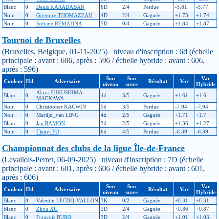
Blanc
0
Denis KARADABAN
6D
2/4
Perdue
-5.81
-5.77
Noir
0
Gregoire THOMAZEAU
4D
2/4
Gagnée
+1.73
+1.74
Noir
0
Sofiane REMADNA
5D
0/4
Gagnée
+1.84
+1.87
Tournoi de Bruxelles
(Bruxelles, Belgique, 01-11-2025) niveau d'inscription : 6d (échelle
principale : avant : 606, après : 596 / échelle hybride : avant : 606,
après : 596)
Son
Son
Var
Couleur
Hd
Adversaire
Résultat
Var
niveau
score
Hybride
Akira FUKUSHIMA-
Blanc
0
4d
3/5
Gagnée
+1.61
+1.6
MAEKAWA
Noir
0
Christopher KACWIN
5d
3/5
Perdue
-7.94
-7.94
Noir
0
Martijn_van LING
4d
2/5
Gagnée
+1.71
+1.7
Blanc
0
Jan RAMON
3d
2/5
Gagnée
+1.36
+1.27
Noir
0
Tianyi FU
6d
4/5
Perdue
-6.39
-6.39
Championnat des clubs de la ligue Île-de-France
(Levallois-Perret, 06-09-2025) niveau d'inscription : 7D (échelle
principale : avant : 601, après : 606 / échelle hybride : avant : 601,
après : 606)
Son
Son
Var
Couleur
Hd
Adversaire
Résultat
Var
niveau
score
Hybride
Blanc
0
Valentin LECOQ-VALLON
3K
0/2
Gagnée
+0.31
+0.31
Blanc
0
Zhou XU
2D
2/4
Gagnée
+0.86
+0.87
Blanc
0
François BURQ
3D
2/4
Gagnée
+1.01
+1.03