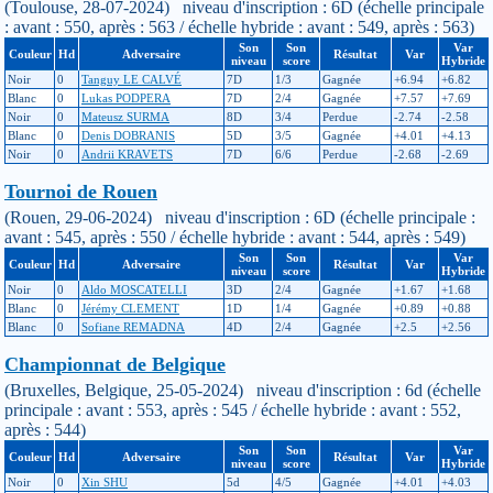
(Toulouse, 28-07-2024) niveau d'inscription : 6D (échelle principale
: avant : 550, après : 563 / échelle hybride : avant : 549, après : 563)
Son
Son
Var
Couleur
Hd
Adversaire
Résultat
Var
niveau
score
Hybride
Noir
0
Tanguy LE CALVÉ
7D
1/3
Gagnée
+6.94
+6.82
Blanc
0
Lukas PODPERA
7D
2/4
Gagnée
+7.57
+7.69
Noir
0
Mateusz SURMA
8D
3/4
Perdue
-2.74
-2.58
Blanc
0
Denis DOBRANIS
5D
3/5
Gagnée
+4.01
+4.13
Noir
0
Andrii KRAVETS
7D
6/6
Perdue
-2.68
-2.69
Tournoi de Rouen
(Rouen, 29-06-2024) niveau d'inscription : 6D (échelle principale :
avant : 545, après : 550 / échelle hybride : avant : 544, après : 549)
Son
Son
Var
Couleur
Hd
Adversaire
Résultat
Var
niveau
score
Hybride
Noir
0
Aldo MOSCATELLI
3D
2/4
Gagnée
+1.67
+1.68
Blanc
0
Jérémy CLEMENT
1D
1/4
Gagnée
+0.89
+0.88
Blanc
0
Sofiane REMADNA
4D
2/4
Gagnée
+2.5
+2.56
Championnat de Belgique
(Bruxelles, Belgique, 25-05-2024) niveau d'inscription : 6d (échelle
principale : avant : 553, après : 545 / échelle hybride : avant : 552,
après : 544)
Son
Son
Var
Couleur
Hd
Adversaire
Résultat
Var
niveau
score
Hybride
Noir
0
Xin SHU
5d
4/5
Gagnée
+4.01
+4.03