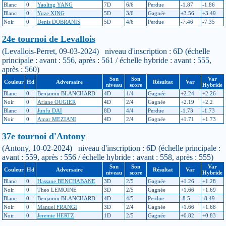
Blanc
0
Yaoling YANG
7D
6/6
Perdue
-1.87
-1.86
Blanc
0
Yuze XING
5D
3/6
Gagnée
+3.56
+3.49
Noir
0
Denis DOBRANIS
5D
4/6
Perdue
-7.46
-7.35
24e tournoi de Levallois
(Levallois-Perret, 09-03-2024) niveau d'inscription : 6D (échelle
principale : avant : 556, après : 561 / échelle hybride : avant : 555,
après : 560)
Son
Son
Var
Couleur
Hd
Adversaire
Résultat
Var
niveau
score
Hybride
Blanc
0
Benjamin BLANCHARD
4D
1/4
Gagnée
+2.24
+2.26
Noir
0
Ariane OUGIER
4D
2/4
Gagnée
+2.19
+2.2
Blanc
0
Junfu DAI
8D
4/4
Perdue
-1.73
-1.73
Noir
0
Amar MEZIANI
4D
2/4
Gagnée
+1.71
+1.73
37e tournoi d'Antony
(Antony, 10-02-2024) niveau d'inscription : 6D (échelle principale :
avant : 559, après : 556 / échelle hybride : avant : 558, après : 555)
Son
Son
Var
Couleur
Hd
Adversaire
Résultat
Var
niveau
score
Hybride
Blanc
0
Hassane BENCHABANE
3D
2/5
Gagnée
+1.26
+1.28
Noir
0
Theo LEMOINE
3D
2/5
Gagnée
+1.66
+1.69
Blanc
0
Benjamin BLANCHARD
4D
4/5
Perdue
-8.5
-8.49
Noir
0
Manuel FRANGI
3D
2/4
Gagnée
+1.66
+1.68
Noir
0
Jeremie HERTZ
1D
2/5
Gagnée
+0.82
+0.83