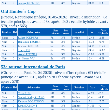
Noir
0
Jérémy CLEMENT
1D
3/7
Gagnée
+0.81
+0.8
Old Hunter`s Cup
(Praque, République tchèque, 01-05-2026) niveau d'inscription : 6d
(échelle principale : avant : 578, après : 563 / échelle hybride : avant :
578, après : 565)
Son
Son
Var
Couleur
Hd
Adversaire
Résultat
Var
niveau
score
Hybride
Blanc
0
Lukas PODPERA
7d
3/6
Perdue
-2.44
-2.39
Noir
0
Benjamin TEUBER
6d
2/6
Perdue
-6.78
-6.79
Noir
0
Michael CHEUNG
5d
4/6
Gagnée
+3.19
+3.29
Blanc
0
Tianyi FU
6d
2/6
Gagnée
+3.57
+4.82
Noir
0
Arved PITTNER
6d
3/6
Perdue
-5.96
-5.99
Noir
0
Jui-Hsuan WU
5d
4/6
Perdue
-6.4
-6.39
53e tournoi international de Paris
(Charenton-le-Pont, 04-04-2026) niveau d'inscription : 6D (échelle
principale : avant : 611, après : 578 / échelle hybride : avant : 611,
après : 578)
Son
Son
Var
Couleur
Hd
Adversaire
Résultat
Var
niveau
score
Hybride
Noir
0
Yuze XING
6D
4/6
Perdue
-7.19
-7.2
Blanc
0
Shukai_Kirby ZHANG
6D
1/6
Perdue
-6.4
-6.41
Blanc
0
Dmytro BOGATSKYY
5D
3/4
Perdue
-7.1
-7.05
Noir
0
Louis DUMONT
4D
3/6
Gagnée
+1.99
+2
Blanc
0
Jui-Hsuan WU
5D
3/6
Perdue
-7.1
-7.08