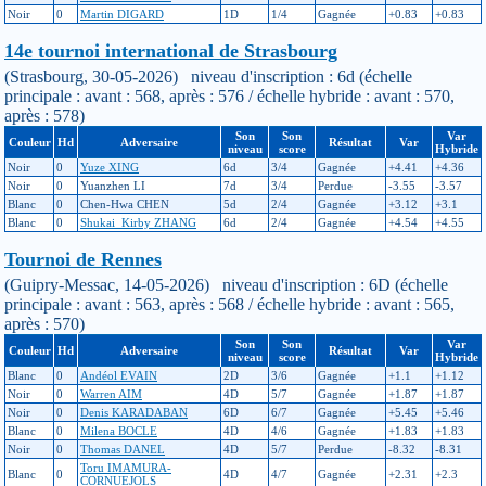
Noir
0
Martin DIGARD
1D
1/4
Gagnée
+0.83
+0.83
14e tournoi international de Strasbourg
(Strasbourg, 30-05-2026) niveau d'inscription : 6d (échelle
principale : avant : 568, après : 576 / échelle hybride : avant : 570,
après : 578)
Son
Son
Var
Couleur
Hd
Adversaire
Résultat
Var
niveau
score
Hybride
Noir
0
Yuze XING
6d
3/4
Gagnée
+4.41
+4.36
Noir
0
Yuanzhen LI
7d
3/4
Perdue
-3.55
-3.57
Blanc
0
Chen-Hwa CHEN
5d
2/4
Gagnée
+3.12
+3.1
Blanc
0
Shukai_Kirby ZHANG
6d
2/4
Gagnée
+4.54
+4.55
Tournoi de Rennes
(Guipry-Messac, 14-05-2026) niveau d'inscription : 6D (échelle
principale : avant : 563, après : 568 / échelle hybride : avant : 565,
après : 570)
Son
Son
Var
Couleur
Hd
Adversaire
Résultat
Var
niveau
score
Hybride
Blanc
0
Andéol EVAIN
2D
3/6
Gagnée
+1.1
+1.12
Noir
0
Warren AIM
4D
5/7
Gagnée
+1.87
+1.87
Noir
0
Denis KARADABAN
6D
6/7
Gagnée
+5.45
+5.46
Blanc
0
Milena BOCLE
4D
4/6
Gagnée
+1.83
+1.83
Noir
0
Thomas DANEL
4D
5/7
Perdue
-8.32
-8.31
Toru IMAMURA-
Blanc
0
4D
4/7
Gagnée
+2.31
+2.3
CORNUEJOLS