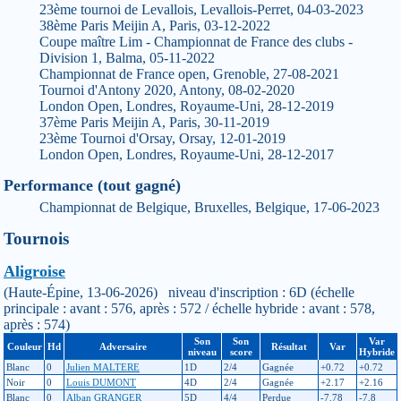
23ème tournoi de Levallois, Levallois-Perret, 04-03-2023
38ème Paris Meijin A, Paris, 03-12-2022
Coupe maître Lim - Championnat de France des clubs -
Division 1, Balma, 05-11-2022
Championnat de France open, Grenoble, 27-08-2021
Tournoi d'Antony 2020, Antony, 08-02-2020
London Open, Londres, Royaume-Uni, 28-12-2019
37ème Paris Meijin A, Paris, 30-11-2019
23ème Tournoi d'Orsay, Orsay, 12-01-2019
London Open, Londres, Royaume-Uni, 28-12-2017
Performance (tout gagné)
Championnat de Belgique, Bruxelles, Belgique, 17-06-2023
Tournois
Aligroise
(Haute-Épine, 13-06-2026) niveau d'inscription : 6D (échelle
principale : avant : 576, après : 572 / échelle hybride : avant : 578,
après : 574)
Son
Son
Var
Couleur
Hd
Adversaire
Résultat
Var
niveau
score
Hybride
Blanc
0
Julien MALTERE
1D
2/4
Gagnée
+0.72
+0.72
Noir
0
Louis DUMONT
4D
2/4
Gagnée
+2.17
+2.16
Blanc
0
Alban GRANGER
5D
4/4
Perdue
-7.78
-7.8