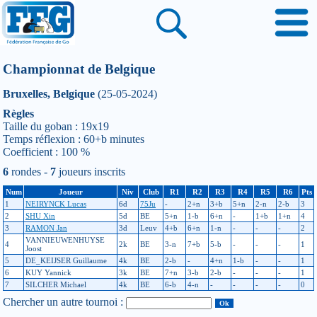
Championnat de Belgique
Bruxelles, Belgique
(25-05-2024)
Règles
Taille du goban : 19x19
Temps réflexion : 60+b minutes
Coefficient : 100 %
6
rondes -
7
joueurs inscrits
Num
Joueur
Niv
Club
R1
R2
R3
R4
R5
R6
Pts
1
NEIRYNCK Lucas
6d
75Ju
-
2+n
3+b
5+n
2-n
2-b
3
2
SHU Xin
5d
BE
5+n
1-b
6+n
-
1+b
1+n
4
3
RAMON Jan
3d
Leuv
4+b
6+n
1-n
-
-
-
2
VANNIEUWENHUYSE
4
2k
BE
3-n
7+b
5-b
-
-
-
1
Joost
5
DE_KEIJSER Guillaume
4k
BE
2-b
-
4+n
1-b
-
-
1
6
KUY Yannick
3k
BE
7+n
3-b
2-b
-
-
-
1
7
SILCHER Michael
4k
BE
6-b
4-n
-
-
-
-
0
Chercher un autre tournoi :