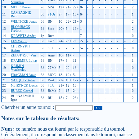
9
1p
Wars
11+
18+
-
4-
-
-
-
-
-
-
-
2
Stanislaw
10
MITIC Dusan
7d
NiSt
12+
21-
22+
8-
-
-
-
-
-
-
-
2
CAMPAGNIE
11
6d
91Or
9-
17-
18+
6-
-
-
-
-
-
-
-
1
Rémi
12
WELTICKE Jonas
6d
BN
10-
22+
21+
3-
-
-
-
-
-
-
-
2
BLOMBACK
13
6d
Stoc
20+
5-
19+
1-
-
-
-
-
-
-
-
2
Fredrik
14
KRAVETS Andrii
1p
Rivn
-
-
-
7-
-
-
-
-
-
-
-
0
15
LIN Viktor
6d
Go7
24-
23+
7+
2-
-
-
-
-
-
-
-
2
CHERNYKH
16
6d
50Zh
-
-
-
5-
-
-
-
-
-
-
-
0
Anton
17
ZEIJST Rob_Van
7d
Amst
18-
11+
-
-
-
-
-
-
-
-
-
1
18
KRAEMER Lukas
6d
BN
17+
9-
11-
-
-
-
-
-
-
-
-
1
KAJMIN
19
6d
77Mo
5-
20-
13-
-
-
-
-
-
-
-
-
0
Vjacheslav
20
FRAGMAN Amir
6d
MGC
13-
19+
5-
-
-
-
-
-
-
-
-
1
21
VAZQUEZ Ashe
6d
Pant
22-
10+
12-
-
-
-
-
-
-
-
-
1
22
NEIRYNCK Lucas
5d
75Ju
21+
12-
10-
-
-
-
-
-
-
-
-
1
23
BURZO Cornel
6d
BaMa
7-
15-
24-
-
-
-
-
-
-
-
-
0
BURNAEVSKIJ
24
6d
RU
15+
7-
23+
-
-
-
-
-
-
-
-
2
Igor
Chercher un autre tournoi :
Notes sur le tableau de résultats:
Num :
ce numéro nous est fourni par le responsable du tournoi.
Généralement, il correspond au classement dans le tournoi, mais ce