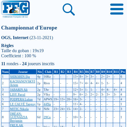
Championnat d'Europe
OGS, Internet
(23-11-2021)
Règles
Taille du goban : 19x19
Coefficient : 100 %
11
rondes -
24
joueurs inscrits
Num
Joueur
Niv
Club
R1
R2
R3
R4
R5
R6
R7
R8
R9
R10
R11
Pts
1
SHIKSHIN Ilja
4p
16Kz
-
-
-
13+
8+
3+
3+
-
2+
2+
-
6
KACHANOVSKYI
2
2p
Rivn
-
-
-
15+
7+
4+
4-
4+
1-
1-
-
4
Artem
3
JABARIN Ali
2p
TAv
-
-
-
12+
5+
1-
1-
-
4+
4-
4+
4
4
LISY Pavol
2p
Vlky
-
-
-
9+
6+
2-
2+
2-
3-
3+
3-
4
5
PODPERA Lukas
7d
APWS
19+
13+
20+
16+
3-
-
-
-
-
-
-
4
6
LE CALVÉ Tanguy
1p
44Na
-
-
-
11+
4-
-
-
-
-
-
-
1
7
MITIC Nikola
7d
NiSt
23+
24+
15-
14+
2-
-
-
-
-
-
-
3
DRÉAN-
8
GUÉNAÏZIA
6d
29Co
-
-
-
10+
1-
-
-
-
-
-
-
1
Benjamin
FREJLAK