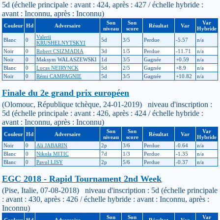
5d (échelle principale : avant : 424, après : 427 / échelle hybride :
avant : Inconnu, après : Inconnu)
Son
Son
Var
Couleur
Hd
Adversaire
Résultat
Var
niveau
score
Hybride
Valerii
Blanc
0
5d
3/5
Perdue
-5.57
n/a
KRUSHELNYTSKYI
Noir
0
Robert CSIZMADIA
3d
1/5
Perdue
-11.71
n/a
Noir
0
Maksym WALASZEWSKI
1d
3/5
Gagnée
+0.59
n/a
Blanc
0
Lucas NEIRYNCK
5d
2/5
Gagnée
+8.9
n/a
Noir
0
Rémi CAMPAGNIE
5d
3/5
Gagnée
+10.82
n/a
Finale du 2e grand prix européen
(Olomouc, République tchèque, 24-01-2019) niveau d'inscription :
5d (échelle principale : avant : 426, après : 424 / échelle hybride :
avant : Inconnu, après : Inconnu)
Son
Son
Var
Couleur
Hd
Adversaire
Résultat
Var
niveau
score
Hybride
Noir
0
Ali JABARIN
2p
3/6
Perdue
-0.64
n/a
Blanc
0
Nikola MITIC
7d
1/3
Perdue
-1.35
n/a
Blanc
0
Pavol LISY
2p
5/6
Perdue
-0.37
n/a
EGC 2018 - Rapid Tournament 2nd Week
(Pise, Italie, 07-08-2018) niveau d'inscription : 5d (échelle principale
: avant : 430, après : 426 / échelle hybride : avant : Inconnu, après :
Inconnu)
Son
Son
Var
Couleur
Hd
Adversaire
Résultat
Var