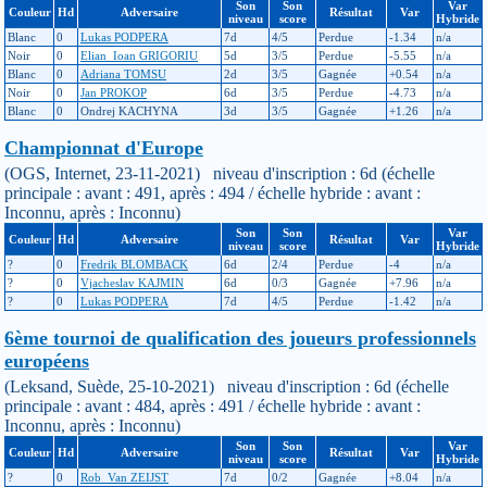
Son
Son
Var
Couleur
Hd
Adversaire
Résultat
Var
niveau
score
Hybride
Blanc
0
Lukas PODPERA
7d
4/5
Perdue
-1.34
n/a
Noir
0
Elian_Ioan GRIGORIU
5d
3/5
Perdue
-5.55
n/a
Blanc
0
Adriana TOMSU
2d
3/5
Gagnée
+0.54
n/a
Noir
0
Jan PROKOP
6d
3/5
Perdue
-4.73
n/a
Blanc
0
Ondrej KACHYNA
3d
3/5
Gagnée
+1.26
n/a
Championnat d'Europe
(OGS, Internet, 23-11-2021) niveau d'inscription : 6d (échelle
principale : avant : 491, après : 494 / échelle hybride : avant :
Inconnu, après : Inconnu)
Son
Son
Var
Couleur
Hd
Adversaire
Résultat
Var
niveau
score
Hybride
?
0
Fredrik BLOMBACK
6d
2/4
Perdue
-4
n/a
?
0
Vjacheslav KAJMIN
6d
0/3
Gagnée
+7.96
n/a
?
0
Lukas PODPERA
7d
4/5
Perdue
-1.42
n/a
6ème tournoi de qualification des joueurs professionnels
européens
(Leksand, Suède, 25-10-2021) niveau d'inscription : 6d (échelle
principale : avant : 484, après : 491 / échelle hybride : avant :
Inconnu, après : Inconnu)
Son
Son
Var
Couleur
Hd
Adversaire
Résultat
Var
niveau
score
Hybride
?
0
Rob_Van ZEIJST
7d
0/2
Gagnée
+8.04
n/a