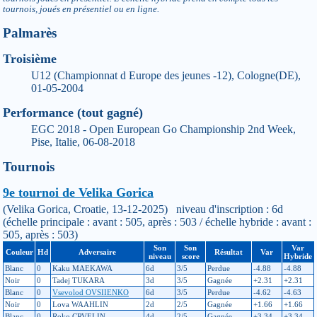
tournois, joués en présentiel ou en ligne.
Palmarès
Troisième
U12 (Championnat d Europe des jeunes -12), Cologne(DE),
01-05-2004
Performance (tout gagné)
EGC 2018 - Open European Go Championship 2nd Week,
Pise, Italie, 06-08-2018
Tournois
9e tournoi de Velika Gorica
(Velika Gorica, Croatie, 13-12-2025) niveau d'inscription : 6d
(échelle principale : avant : 505, après : 503 / échelle hybride : avant :
505, après : 503)
Son
Son
Var
Couleur
Hd
Adversaire
Résultat
Var
niveau
score
Hybride
Blanc
0
Kaku MAEKAWA
6d
3/5
Perdue
-4.88
-4.88
Noir
0
Tadej TUKARA
3d
3/5
Gagnée
+2.31
+2.31
Blanc
0
Vsevolod OVSIIENKO
6d
3/5
Perdue
-4.62
-4.63
Noir
0
Lova WAAHLIN
2d
2/5
Gagnée
+1.66
+1.66
Blanc
0
Roko CRVELIN
4d
2/5
Gagnée
+3.34
+3.34