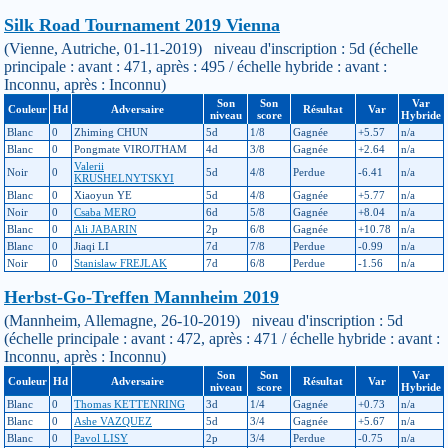
Silk Road Tournament 2019 Vienna
(Vienne, Autriche, 01-11-2019) niveau d'inscription : 5d (échelle
principale : avant : 471, après : 495 / échelle hybride : avant :
Inconnu, après : Inconnu)
Son
Son
Var
Couleur
Hd
Adversaire
Résultat
Var
niveau
score
Hybride
Blanc
0
Zhiming CHUN
5d
1/8
Gagnée
+5.57
n/a
Blanc
0
Pongmate VIROJTHAM
4d
3/8
Gagnée
+2.64
n/a
Valerii
Noir
0
5d
4/8
Perdue
-6.41
n/a
KRUSHELNYTSKYI
Blanc
0
Xiaoyun YE
5d
4/8
Gagnée
+5.77
n/a
Noir
0
Csaba MERO
6d
5/8
Gagnée
+8.04
n/a
Blanc
0
Ali JABARIN
2p
6/8
Gagnée
+10.78
n/a
Blanc
0
Jiaqi LI
7d
7/8
Perdue
-0.99
n/a
Noir
0
Stanislaw FREJLAK
7d
6/8
Perdue
-1.56
n/a
Herbst-Go-Treffen Mannheim 2019
(Mannheim, Allemagne, 26-10-2019) niveau d'inscription : 5d
(échelle principale : avant : 472, après : 471 / échelle hybride : avant :
Inconnu, après : Inconnu)
Son
Son
Var
Couleur
Hd
Adversaire
Résultat
Var
niveau
score
Hybride
Blanc
0
Thomas KETTENRING
3d
1/4
Gagnée
+0.73
n/a
Blanc
0
Ashe VAZQUEZ
5d
3/4
Gagnée
+5.67
n/a
Blanc
0
Pavol LISY
2p
3/4
Perdue
-0.75
n/a