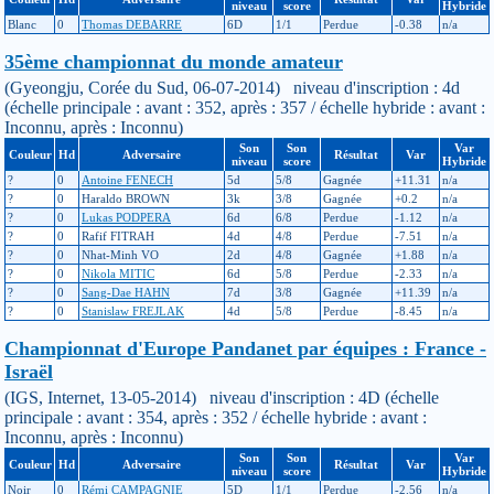
niveau
score
Hybride
Blanc
0
Thomas DEBARRE
6D
1/1
Perdue
-0.38
n/a
35ème championnat du monde amateur
(Gyeongju, Corée du Sud, 06-07-2014) niveau d'inscription : 4d
(échelle principale : avant : 352, après : 357 / échelle hybride : avant :
Inconnu, après : Inconnu)
Son
Son
Var
Couleur
Hd
Adversaire
Résultat
Var
niveau
score
Hybride
?
0
Antoine FENECH
5d
5/8
Gagnée
+11.31
n/a
?
0
Haraldo BROWN
3k
3/8
Gagnée
+0.2
n/a
?
0
Lukas PODPERA
6d
6/8
Perdue
-1.12
n/a
?
0
Rafif FITRAH
4d
4/8
Perdue
-7.51
n/a
?
0
Nhat-Minh VO
2d
4/8
Gagnée
+1.88
n/a
?
0
Nikola MITIC
6d
5/8
Perdue
-2.33
n/a
?
0
Sang-Dae HAHN
7d
3/8
Gagnée
+11.39
n/a
?
0
Stanislaw FREJLAK
4d
5/8
Perdue
-8.45
n/a
Championnat d'Europe Pandanet par équipes : France -
Israël
(IGS, Internet, 13-05-2014) niveau d'inscription : 4D (échelle
principale : avant : 354, après : 352 / échelle hybride : avant :
Inconnu, après : Inconnu)
Son
Son
Var
Couleur
Hd
Adversaire
Résultat
Var
niveau
score
Hybride
Noir
0
Rémi CAMPAGNIE
5D
1/1
Perdue
-2.56
n/a