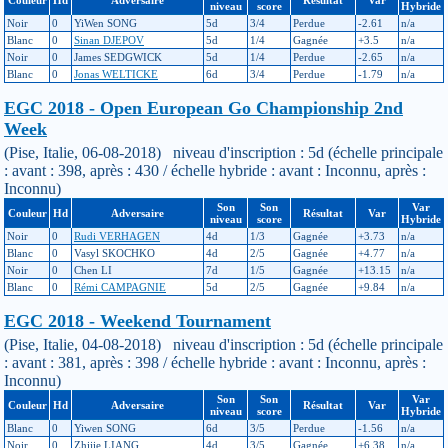
niveau
score
Hybride
Noir
0
YiWen SONG
5d
3/4
Perdue
-2.61
n/a
Blanc
0
Sinan DJEPOV
5d
1/4
Gagnée
+3.5
n/a
Noir
0
James SEDGWICK
5d
1/4
Perdue
-2.65
n/a
Blanc
0
Jonas WELTICKE
6d
3/4
Perdue
-1.79
n/a
EGC 2018 - Open European Go Championship 2nd
Week
(Pise, Italie, 06-08-2018) niveau d'inscription : 5d (échelle principale
: avant : 398, après : 430 / échelle hybride : avant : Inconnu, après :
Inconnu)
Son
Son
Var
Couleur
Hd
Adversaire
Résultat
Var
niveau
score
Hybride
Noir
0
Rudi VERHAGEN
4d
1/3
Gagnée
+3.73
n/a
Blanc
0
Vasyl SKOCHKO
4d
2/5
Gagnée
+4.77
n/a
Noir
0
Chen LI
7d
1/5
Gagnée
+13.15
n/a
Blanc
0
Rémi CAMPAGNIE
5d
2/5
Gagnée
+9.84
n/a
EGC 2018 - Weekend Tournament
(Pise, Italie, 04-08-2018) niveau d'inscription : 5d (échelle principale
: avant : 381, après : 398 / échelle hybride : avant : Inconnu, après :
Inconnu)
Son
Son
Var
Couleur
Hd
Adversaire
Résultat
Var
niveau
score
Hybride
Blanc
0
Yiwen SONG
6d
3/5
Perdue
-1.56
n/a
Noir
0
Zhijie LIANG
4d
3/5
Gagnée
+6.38
n/a