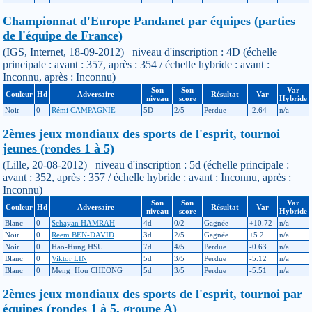
Championnat d'Europe Pandanet par équipes (parties
de l'équipe de France)
(IGS, Internet, 18-09-2012) niveau d'inscription : 4D (échelle
principale : avant : 357, après : 354 / échelle hybride : avant :
Inconnu, après : Inconnu)
Son
Son
Var
Couleur
Hd
Adversaire
Résultat
Var
niveau
score
Hybride
Noir
0
Rémi CAMPAGNIE
5D
2/5
Perdue
-2.64
n/a
2èmes jeux mondiaux des sports de l'esprit, tournoi
jeunes (rondes 1 à 5)
(Lille, 20-08-2012) niveau d'inscription : 5d (échelle principale :
avant : 352, après : 357 / échelle hybride : avant : Inconnu, après :
Inconnu)
Son
Son
Var
Couleur
Hd
Adversaire
Résultat
Var
niveau
score
Hybride
Blanc
0
Schayan HAMRAH
4d
0/2
Gagnée
+10.72
n/a
Noir
0
Reem BEN-DAVID
3d
2/5
Gagnée
+5.2
n/a
Noir
0
Hao-Hung HSU
7d
4/5
Perdue
-0.63
n/a
Blanc
0
Viktor LIN
5d
3/5
Perdue
-5.12
n/a
Blanc
0
Meng_Hou CHEONG
5d
3/5
Perdue
-5.51
n/a
2èmes jeux mondiaux des sports de l'esprit, tournoi par
équipes (rondes 1 à 5, groupe A)