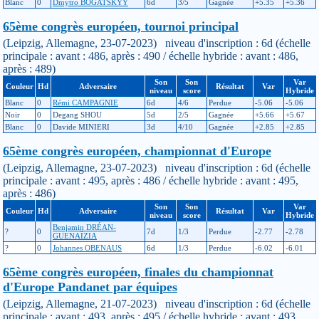
Blanc
0
Dmytro BOGATSKYY
6d
3/5
Gagnée
+5.35
+5.36
65ème congrès européen, tournoi principal
(Leipzig, Allemagne, 23-07-2023) niveau d'inscription : 6d (échelle
principale : avant : 486, après : 490 / échelle hybride : avant : 486,
après : 489)
Son
Son
Var
Couleur
Hd
Adversaire
Résultat
Var
niveau
score
Hybride
Blanc
0
Rémi CAMPAGNIE
6d
4/6
Perdue
-5.06
-5.06
Noir
0
Degang SHOU
5d
2/5
Gagnée
+5.66
+5.67
Blanc
0
Davide MINIERI
3d
4/10
Gagnée
+2.85
+2.85
65ème congrès européen, championnat d'Europe
(Leipzig, Allemagne, 23-07-2023) niveau d'inscription : 6d (échelle
principale : avant : 495, après : 486 / échelle hybride : avant : 495,
après : 486)
Son
Son
Var
Couleur
Hd
Adversaire
Résultat
Var
niveau
score
Hybride
Benjamin DRÉAN-
?
0
7d
1/3
Perdue
-2.77
-2.78
GUÉNAÏZIA
?
0
Johannes OBENAUS
6d
1/3
Perdue
-6.02
-6.01
65ème congrès européen, finales du championnat
d'Europe Pandanet par équipes
(Leipzig, Allemagne, 21-07-2023) niveau d'inscription : 6d (échelle
principale : avant : 493, après : 495 / échelle hybride : avant : 493,