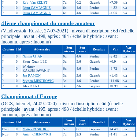
?
0
Rob_Van ZEIJST
7d
0/2
Gagnée
+7.39
n/a
?
0
Rémi CAMPAGNIE
6d
4/6
Perdue
-4.32
n/a
?
0
Rémi CAMPAGNIE
6d
4/6
Perdue
-4.05
n/a
41ème championnat du monde amateur
(Vladivostok, Russie, 27-07-2021) niveau d'inscription : 6d (échelle
principale : avant : 498, après : 484 / échelle hybride : avant :
Inconnu, après : Inconnu)
Son
Son
Var
Couleur
Hd
Adversaire
Résultat
Var
niveau
score
Hybride
?
0
Naisan CHAN
6d
4/6
Perdue
-2.42
n/a
?
0
Shou_Xuan LEE
3d
3/6
Gagnée
+0.9
n/a
Wichrich
?
0
6d
4/6
Perdue
-3.72
n/a
KARUEHAWANIT
?
0
Jan RAMON
3d
3/6
Gagnée
+1.43
n/a
?
0
Stjepan MESTROVIC
3d
4/6
Perdue
-11.08
n/a
?
0
Alex KENT
3d
3/6
Gagnée
+0.99
n/a
Championnat d'Europe
(OGS, Internet, 24-09-2020) niveau d'inscription : 6d (échelle
principale : avant : 495, après : 498 / échelle hybride : avant :
Inconnu, après : Inconnu)
Son
Son
Var
Couleur
Hd
Adversaire
Résultat
Var
niveau
score
Hybride
Blanc
0
Matias PANKOKE
5d
0/1
Gagnée
+4.49
n/a
Noir
0
Anton CHERNYKH
7d
2/3
Perdue
-1.41
n/a