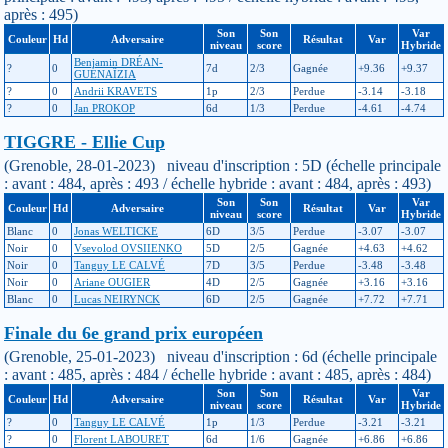
après : 495)
Son
Son
Var
Couleur
Hd
Adversaire
Résultat
Var
niveau
score
Hybride
Benjamin DRÉAN-
?
0
7d
2/3
Gagnée
+9.36
+9.37
GUÉNAÏZIA
?
0
Andrii KRAVETS
1p
2/3
Perdue
-3.14
-3.18
?
0
Jan PROKOP
6d
1/3
Perdue
-4.61
-4.74
TIGGRE - Ellie Cup
(Grenoble, 28-01-2023) niveau d'inscription : 5D (échelle principale
: avant : 484, après : 493 / échelle hybride : avant : 484, après : 493)
Son
Son
Var
Couleur
Hd
Adversaire
Résultat
Var
niveau
score
Hybride
Blanc
0
Jonas WELTICKE
6D
3/5
Perdue
-3.07
-3.07
Noir
0
Vsevolod OVSIIENKO
5D
2/5
Gagnée
+4.63
+4.62
Noir
0
Tanguy LE CALVÉ
7D
3/5
Perdue
-3.48
-3.48
Noir
0
Ariane OUGIER
4D
2/5
Gagnée
+3.16
+3.16
Blanc
0
Lucas NEIRYNCK
6D
2/5
Gagnée
+7.72
+7.71
Finale du 6e grand prix européen
(Grenoble, 25-01-2023) niveau d'inscription : 6d (échelle principale
: avant : 485, après : 484 / échelle hybride : avant : 485, après : 484)
Son
Son
Var
Couleur
Hd
Adversaire
Résultat
Var
niveau
score
Hybride
?
0
Tanguy LE CALVÉ
1p
1/3
Perdue
-3.21
-3.21
?
0
Florent LABOURET
6d
1/6
Gagnée
+6.86
+6.86