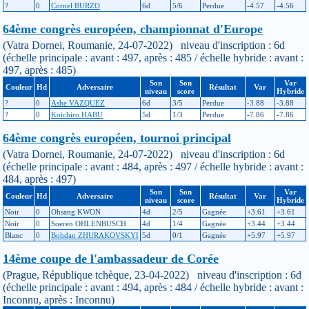
?
0
Cornel BURZO
6d
5/6
Perdue
-4.57
-4.56
64ème congrès européen, championnat d'Europe
(Vatra Dornei, Roumanie, 24-07-2022) niveau d'inscription : 6d
(échelle principale : avant : 497, après : 485 / échelle hybride : avant :
497, après : 485)
Son
Son
Var
Couleur
Hd
Adversaire
Résultat
Var
niveau
score
Hybride
?
0
Ashe VAZQUEZ
6d
3/5
Perdue
-3.88
-3.88
?
0
Koichiro HABU
5d
1/3
Perdue
-7.86
-7.86
64ème congrès européen, tournoi principal
(Vatra Dornei, Roumanie, 24-07-2022) niveau d'inscription : 6d
(échelle principale : avant : 484, après : 497 / échelle hybride : avant :
484, après : 497)
Son
Son
Var
Couleur
Hd
Adversaire
Résultat
Var
niveau
score
Hybride
Noir
0
Ohsang KWON
4d
2/5
Gagnée
+3.61
+3.61
Noir
0
Soeren OHLENBUSCH
4d
1/4
Gagnée
+3.44
+3.44
Blanc
0
Bohdan ZHURAKOVSKYI
5d
0/1
Gagnée
+5.97
+5.97
14ème coupe de l'ambassadeur de Corée
(Prague, République tchèque, 23-04-2022) niveau d'inscription : 6d
(échelle principale : avant : 494, après : 484 / échelle hybride : avant :
Inconnu, après : Inconnu)