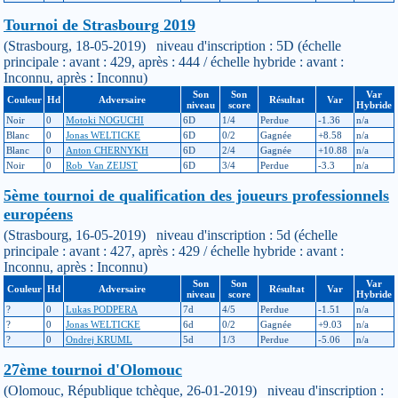
Tournoi de Strasbourg 2019
(Strasbourg, 18-05-2019) niveau d'inscription : 5D (échelle
principale : avant : 429, après : 444 / échelle hybride : avant :
Inconnu, après : Inconnu)
Son
Son
Var
Couleur
Hd
Adversaire
Résultat
Var
niveau
score
Hybride
Noir
0
Motoki NOGUCHI
6D
1/4
Perdue
-1.36
n/a
Blanc
0
Jonas WELTICKE
6D
0/2
Gagnée
+8.58
n/a
Blanc
0
Anton CHERNYKH
6D
2/4
Gagnée
+10.88
n/a
Noir
0
Rob_Van ZEIJST
6D
3/4
Perdue
-3.3
n/a
5ème tournoi de qualification des joueurs professionnels
européens
(Strasbourg, 16-05-2019) niveau d'inscription : 5d (échelle
principale : avant : 427, après : 429 / échelle hybride : avant :
Inconnu, après : Inconnu)
Son
Son
Var
Couleur
Hd
Adversaire
Résultat
Var
niveau
score
Hybride
?
0
Lukas PODPERA
7d
4/5
Perdue
-1.51
n/a
?
0
Jonas WELTICKE
6d
0/2
Gagnée
+9.03
n/a
?
0
Ondrej KRUML
5d
1/3
Perdue
-5.06
n/a
27ème tournoi d'Olomouc
(Olomouc, République tchèque, 26-01-2019) niveau d'inscription :