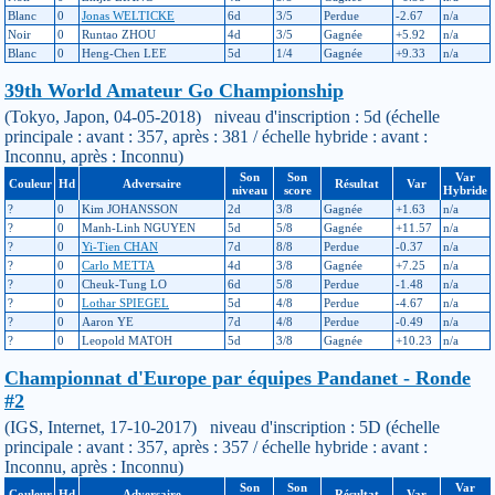
Blanc
0
Jonas WELTICKE
6d
3/5
Perdue
-2.67
n/a
Noir
0
Runtao ZHOU
4d
3/5
Gagnée
+5.92
n/a
Blanc
0
Heng-Chen LEE
5d
1/4
Gagnée
+9.33
n/a
39th World Amateur Go Championship
(Tokyo, Japon, 04-05-2018) niveau d'inscription : 5d (échelle
principale : avant : 357, après : 381 / échelle hybride : avant :
Inconnu, après : Inconnu)
Son
Son
Var
Couleur
Hd
Adversaire
Résultat
Var
niveau
score
Hybride
?
0
Kim JOHANSSON
2d
3/8
Gagnée
+1.63
n/a
?
0
Manh-Linh NGUYEN
5d
5/8
Gagnée
+11.57
n/a
?
0
Yi-Tien CHAN
7d
8/8
Perdue
-0.37
n/a
?
0
Carlo METTA
4d
3/8
Gagnée
+7.25
n/a
?
0
Cheuk-Tung LO
6d
5/8
Perdue
-1.48
n/a
?
0
Lothar SPIEGEL
5d
4/8
Perdue
-4.67
n/a
?
0
Aaron YE
7d
4/8
Perdue
-0.49
n/a
?
0
Leopold MATOH
5d
3/8
Gagnée
+10.23
n/a
Championnat d'Europe par équipes Pandanet - Ronde
#2
(IGS, Internet, 17-10-2017) niveau d'inscription : 5D (échelle
principale : avant : 357, après : 357 / échelle hybride : avant :
Inconnu, après : Inconnu)
Son
Son
Var
Couleur
Hd
Adversaire
Résultat
Var