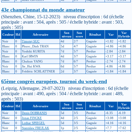
43e championnat du monde amateur
(Shenzhen, Chine, 15-12-2023) niveau d'inscription : 6d (échelle
principale : avant : 504, après : 505 / échelle hybride : avant : 503,
après : 505)
Son
Son
Var
Couleur
Hd
Adversaire
Résultat
Var
niveau
score
Hybride
Noir
0
Timotej SUC
4d
2/7
Gagnée
+1.82
+1.82
Blanc
0
Phuoc_Dinh TRAN
5d
4/7
Gagnée
+4.86
+4.86
Noir
0
Yoshiki KURITA
7d
5/7
Perdue
-2.84
-2.84
Blanc
0
Karl IRWIN
4d
3/7
Gagnée
+3.17
+3.17
Blanc
0
Chukun YANG
7d
6/7
Perdue
-2.74
-2.74
Noir
0
Jie_Hui KWA
6d
5/7
Perdue
-4.86
-4.86
Blanc
0
Frédéric SCHLATTNER
2d
3/7
Gagnée
+1.84
+1.84
65ème congrès européen, tournoi du week-end
(Leipzig, Allemagne, 29-07-2023) niveau d'inscription : 6d (échelle
principale : avant : 490, après : 504 / échelle hybride : avant : 489,
après : 503)
Son
Son
Var
Couleur
Hd
Adversaire
Résultat
Var
niveau
score
Hybride
Noir
0
Denis DOBRANIS
5d
3/5
Perdue
-6.35
-6.19
Blanc
0
Jonas FINCKE
4d
2/5
Gagnée
+3.08
+3.08
Blanc
0
Lothar SPIEGEL
5d
3/5
Gagnée
+4.16
+4.16
Noir
0
Stanislaw FREJLAK
1p
2/5
Gagnée
+7.7
+7.62