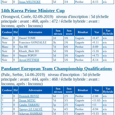
Noir
0
Jonas WELTICKE
5d
3/4
Perdue
-6.15
n/a
14th Korea Prime Minister Cup
(Yeongwol, Corée, 02-09-2019) niveau d'inscription : 5d (échelle
principale : avant : 468, après : 472 / échelle hybride : avant :
Inconnu, après : Inconnu)
Son
Son
Var
Couleur
Hd
Adversaire
Résultat
Var
niveau
score
Hybride
Blanc
0
Daniel TOME
2d
3/6
Gagnée
+0.47
n/a
Noir
0
Francisco GONZALEZ
3k
2/6
Gagnée
+0.11
n/a
Blanc
0
Xin HE
7d
6/6
Perdue
-0.89
n/a
Noir
0
Khanh_Binh DO
5d
3/6
Gagnée
+5.16
n/a
Blanc
0
Stepan POPOV
5d
3/6
Gagnée
+4.75
n/a
Noir
0
Arved PITTNER
5d
5/6
Perdue
-6.14
n/a
Pandanet European Team Championship Qualifications
(Palic, Serbie, 14-06-2019) niveau d'inscription : 5d (échelle
principale : avant : 444, après : 468 / échelle hybride : avant :
Inconnu, après : Inconnu)
Son
Son
Var
Couleur
Hd
Adversaire
Résultat
Var
niveau
score
Hybride
?
0
Dominik BOVIZ
6d
2/5
Perdue
-2.66
n/a
?
0
Dusan MITIC
7d
3/5
Gagnée
+11.63
n/a
?
0
Catalin TARANU
5p
2/5
Gagnée
+11
n/a
?
0
Tanguy LE CALVÉ
1p
4/5
Perdue
-0.94
n/a
?
0
Schayan HAMRAH
5d
1/5
Gagnée
+5.15
n/a