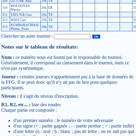
309
OZTURK Sarp
20k
TR
-
-
-
-
-
-
3
MOLDOVAN
310
20k
DE
-
-
-
-
-
-
3
Marius
311
TATL?ER Cem
20k
TR
-
-
-
-
-
-
-
312
MAVI Can
20k
TR
-
-
-
-
-
-
3
KUMBARACIBASI
313
20k
TR
-
-
-
-
-
-
3
Matias_Kaan
Chercher un autre tournoi :
Notes sur le tableau de résultats:
Num :
ce numéro nous est fourni par le responsable du tournoi.
Généralement, il correspond au classement dans le tournoi, mais ce
n'est pas systématique.
Joueur :
certains joueurs n'appartiennent pas à la base de données de
la FFG. Il se peut donc qu'il n'y ait pas de lien pour quelques
participants.
Niveau :
il s'agit du niveau d'inscription.
R1, R2, etc... :
liste des rondes
Chaque partie est composée :
d'un premier numéro : le numéro de votre adversaire
d'un signe (+ : partie gagnée ; - : partie perdue ; = : partie nulle)
d'une lettre (n : noir ; b : blanc ; pas de lettre : on ne sait pas qui