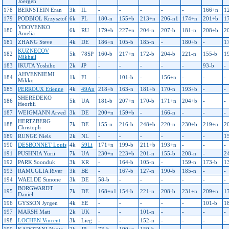
Joergen
178
BERNSTEIN Eran
3k
IL
-
-
-
-
-
166+n
1
179
PODBIOL Krzysztof
6k
PL
180-n
155+b
213+n
206-n1
174+n
201+b
1
VDOVENKO
180
6k
RU
179+b
227+n
204-n
207-b
181-n
208+b
2
Amelia
181
ZHANG Steve
4k
DE
186+n
105-b
185-n
-
180+b
-
1
KUZNECOV
182
5k
78SP
160-b
217+n
172-b
204-b
221-n
155-b
1
Mikhail
183
IKUTA Yoshiho
2k
JP
-
-
-
-
-
93-b
-
AHVENNIEMI
184
1k
FI
-
101-b
-
156+n
-
-
-
Mikko
185
PERROUX Etienne
4k
49An
218+b
163-n
181+b
170-n
193+b
-
-
SHEREDEKO
186
5k
UA
181-b
207+n
170-b
171+n
204+b
-
-
Heorhii
187
WEIGMANN Arved
3k
DE
200+n
159+b
-
166-n
-
-
-
HERTZBERG
188
7k
DE
155-n
216-b
248+b
220-n
230+b
219+n
2
Christoph
189
RUNGE Niels
2k
NL
-
-
-
-
-
-
1
190
DESBONNET Louis
4k
59Li
171+n
199-b
211+b
193+n
-
-
-
191
PUSHNIA Yurii
7k
UA
230+n
223+b
201-n
155-b
208-n
-
2
192
PARK Soonduk
3k
KR
-
164-b
105-n
-
159-n
173-b
1
193
RAMUGLIA River
3k
BE
-
167-b
127-n
190-b
185-n
-
-
194
WAELDE Simone
3k
DE
58-b
-
-
-
-
-
-
BORGWARDT
195
7k
DE
168+n1
154-b
221-n
208-b
231+n
209+n
1
Daniel
196
GYSSON Jyrgen
4k
EE
-
-
-
-
-
101-b
1
197
MARSH Matt
2k
UK
-
-
101-n
-
-
-
-
198
LOCHEN Vincent
3k
Lieg
-
-
152-n
-
-
-
-