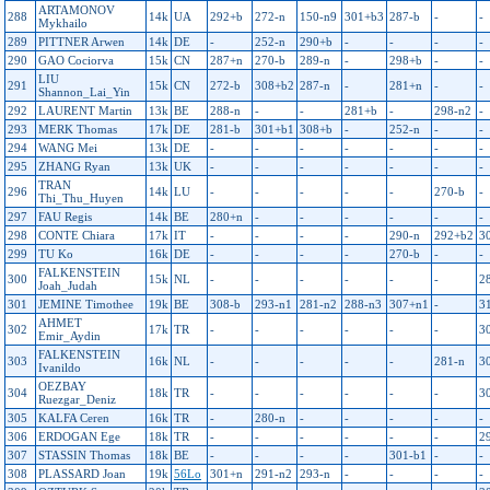
ARTAMONOV
288
14k
UA
292+b
272-n
150-n9
301+b3
287-b
-
-
Mykhailo
289
PITTNER Arwen
14k
DE
-
252-n
290+b
-
-
-
-
290
GAO Cociorva
15k
CN
287+n
270-b
289-n
-
298+b
-
-
LIU
291
15k
CN
272-b
308+b2
287-n
-
281+n
-
-
Shannon_Lai_Yin
292
LAURENT Martin
13k
BE
288-n
-
-
281+b
-
298-n2
-
293
MERK Thomas
17k
DE
281-b
301+b1
308+b
-
252-n
-
-
294
WANG Mei
13k
DE
-
-
-
-
-
-
-
295
ZHANG Ryan
13k
UK
-
-
-
-
-
-
-
TRAN
296
14k
LU
-
-
-
-
-
270-b
-
Thi_Thu_Huyen
297
FAU Regis
14k
BE
280+n
-
-
-
-
-
-
298
CONTE Chiara
17k
IT
-
-
-
-
290-n
292+b2
3
299
TU Ko
16k
DE
-
-
-
-
270-b
-
-
FALKENSTEIN
300
15k
NL
-
-
-
-
-
-
2
Joah_Judah
301
JEMINE Timothee
19k
BE
308-b
293-n1
281-n2
288-n3
307+n1
-
3
AHMET
302
17k
TR
-
-
-
-
-
-
3
Emir_Aydin
FALKENSTEIN
303
16k
NL
-
-
-
-
-
281-n
3
Ivanildo
OEZBAY
304
18k
TR
-
-
-
-
-
-
3
Ruezgar_Deniz
305
KALFA Ceren
16k
TR
-
280-n
-
-
-
-
-
306
ERDOGAN Ege
18k
TR
-
-
-
-
-
-
2
307
STASSIN Thomas
18k
BE
-
-
-
-
301-b1
-
-
308
PLASSARD Joan
19k
56Lo
301+n
291-n2
293-n
-
-
-
-