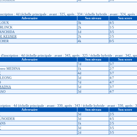
ription : 4d (échelle principale : avant : 325, après : 334 / échelle hybride : avant : 324, après 
Adversaire
Son niveau
Son score
ALOUX
3k
4/5
EIRLINCK
2k
1/5
TRANCHIDA
1d
3/5
DE KEIJSER
2k
2/5
LCHER
4k
0/5
scription : 4d (échelle principale : avant : 343, après : 325 / échelle hybride : avant : 342, apr
Adversaire
Son niveau
Son score
7d
5/7
rrero MEDINA
1k
2/7
C
4d
3/7
 LEONG
5d
4/7
O
7d
4/7
EMADNA
5d
3/7
HAO
3d
4/7
tion : 4d (échelle principale : avant : 330, après : 343 / échelle hybride : avant : 330, après : 
Adversaire
Son niveau
Son score
N
3d
2/5
OUNOIDER
3d
4/5
ANS
1k
2/5
T
3d
3/5
2d
3/5