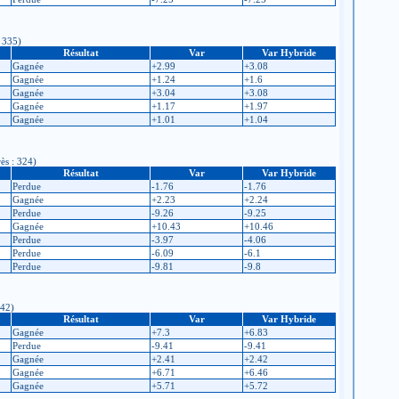
: 335)
Résultat
Var
Var Hybride
Gagnée
+2.99
+3.08
Gagnée
+1.24
+1.6
Gagnée
+3.04
+3.08
Gagnée
+1.17
+1.97
Gagnée
+1.01
+1.04
ès : 324)
Résultat
Var
Var Hybride
Perdue
-1.76
-1.76
Gagnée
+2.23
+2.24
Perdue
-9.26
-9.25
Gagnée
+10.43
+10.46
Perdue
-3.97
-4.06
Perdue
-6.09
-6.1
Perdue
-9.81
-9.8
342)
Résultat
Var
Var Hybride
Gagnée
+7.3
+6.83
Perdue
-9.41
-9.41
Gagnée
+2.41
+2.42
Gagnée
+6.71
+6.46
Gagnée
+5.71
+5.72