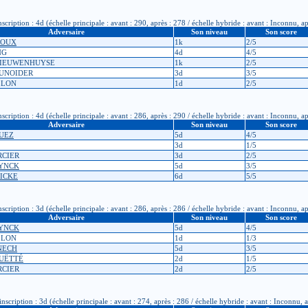
ription : 4d (échelle principale : avant : 290, après : 278 / échelle hybride : avant : Inconnu, a
Adversaire
Son niveau
Son score
 ROUX
1k
2/5
NG
4d
4/5
NNIEUWENHUYSE
1k
2/5
OUNOIDER
3d
3/5
ILLON
1d
2/5
ription : 4d (échelle principale : avant : 286, après : 290 / échelle hybride : avant : Inconnu, a
Adversaire
Son niveau
Son score
QUEZ
5d
4/5
3d
1/5
RCIER
3d
2/5
RYNCK
5d
3/5
TICKE
6d
5/5
ription : 3d (échelle principale : avant : 286, après : 286 / échelle hybride : avant : Inconnu, a
Adversaire
Son niveau
Son score
RYNCK
5d
4/5
ILLON
1d
1/3
ENECH
5d
3/5
OUËTTÉ
2d
1/5
RCIER
2d
2/5
ription : 3d (échelle principale : avant : 274, après : 286 / échelle hybride : avant : Inconnu, 