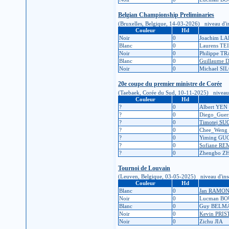
Belgian Championship Preliminaries
(Bruxelles, Belgique, 14-03-2026) niveau d'insc
Couleur
Hd
Noir
0
Joachim L
Blanc
0
Laurens T
Noir
0
Philippe 
Blanc
0
Guillaume 
Noir
0
Michael SI
20e coupe du premier ministre de Corée
(Taebaek, Corée du Sud, 10-11-2025) niveau d'in
Couleur
Hd
?
0
Albert YEN
?
0
Diego_Gue
?
0
Timotej SU
?
0
Chee_Weng
?
0
Yiming GU
?
0
Sofiane R
?
0
Zhengbo Z
Tournoi de Louvain
(Leuven, Belgique, 03-05-2025) niveau d'inscrip
Couleur
Hd
Blanc
0
Jan RAMO
Noir
0
Lucman B
Blanc
0
Guy BELM
Noir
0
Kevin PRIS
Noir
0
Zichu JIA