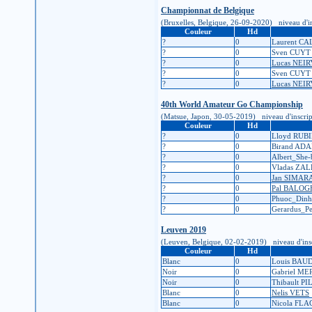
Championnat de Belgique
(Bruxelles, Belgique, 26-09-2020) niveau d'insc
Couleur
Hd
?
0
Laurent C
?
0
Sven CUYT
?
0
Lucas NEI
?
0
Sven CUYT
?
0
Lucas NEI
40th World Amateur Go Championship
(Matsue, Japon, 30-05-2019) niveau d'inscriptio
Couleur
Hd
?
0
Lloyd RUB
?
0
Birand AD
?
0
Albert_She
?
0
Vladas ZA
?
0
Jan SIMAR
?
0
Pal BALOG
?
0
Phuoc_Din
?
0
Gerardus_P
Leuven 2019
(Leuven, Belgique, 02-02-2019) niveau d'inscrip
Couleur
Hd
Blanc
0
Louis BA
Noir
0
Gabriel ME
Noir
0
Thibault P
Blanc
0
Nelis VETS
Blanc
0
Nicola FL