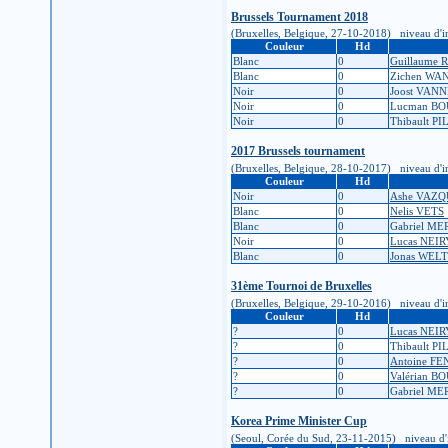
Brussels Tournament 2018
(Bruxelles, Belgique, 27-10-2018) niveau d'insc
Couleur
Hd
Blanc
0
Guillaume
Blanc
0
Zichen WA
Noir
0
Joost VA
Noir
0
Lucman B
Noir
0
Thibault P
2017 Brussels tournament
(Bruxelles, Belgique, 28-10-2017) niveau d'insc
Couleur
Hd
Noir
0
Ashe VAZ
Blanc
0
Nelis VETS
Blanc
0
Gabriel ME
Noir
0
Lucas NEI
Blanc
0
Jonas WEL
31ème Tournoi de Bruxelles
(Bruxelles, Belgique, 29-10-2016) niveau d'insc
Couleur
Hd
?
0
Lucas NEI
?
0
Thibault P
?
0
Antoine F
?
0
Valérian B
?
0
Gabriel ME
Korea Prime Minister Cup
(Seoul, Corée du Sud, 23-11-2015) niveau d'insc