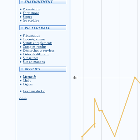
Présentation
Formations
Stages
Go scolaire
Présentation
Organigramme
Statuts et réglements
Comptes-rendus
Démarches et services
Listes de diffusion
Site jeunes
Site animations
Licenciés
Clubs
Ligues
Les liens du Go
Crédits