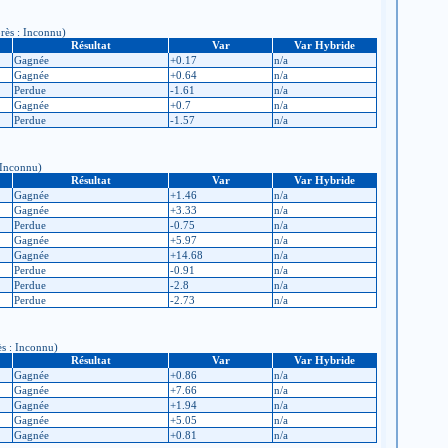
près : Inconnu)
Résultat
Var
Var Hybride
Gagnée
+0.17
n/a
Gagnée
+0.64
n/a
Perdue
-1.61
n/a
Gagnée
+0.7
n/a
Perdue
-1.57
n/a
: Inconnu)
Résultat
Var
Var Hybride
Gagnée
+1.46
n/a
Gagnée
+3.33
n/a
Perdue
-0.75
n/a
Gagnée
+5.97
n/a
Gagnée
+14.68
n/a
Perdue
-0.91
n/a
Perdue
-2.8
n/a
Perdue
-2.73
n/a
ès : Inconnu)
Résultat
Var
Var Hybride
Gagnée
+0.86
n/a
Gagnée
+7.66
n/a
Gagnée
+1.94
n/a
Gagnée
+5.05
n/a
Gagnée
+0.81
n/a