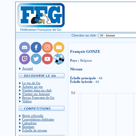
Chercher un club :
François GONZE
Pays :
Belgium
Accueil
Niveau
Échelle principale
: 4d
Échelle hybride
: 4d
Le jeu de Go
Acheter un jeu
S'initier dans un club
S'initier sur Internet
Revue Française de Go
Vidéos
Règle officielle
Compétitions fédérales
Calendrier
Résultats
Échelle de niveau