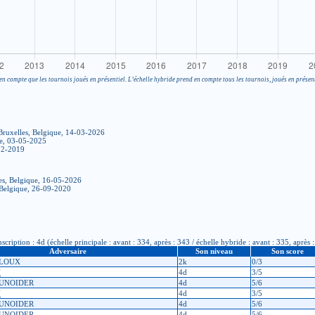
en compte que les tournois joués en présentiel. L’échelle hybride prend en compte tous les tournois, joués en présent
Bruxelles, Belgique, 14-03-2026
ue, 03-05-2025
02-2019
es, Belgique, 16-05-2026
 Belgique, 26-09-2020
ription : 4d (échelle principale : avant : 334, après : 343 / échelle hybride : avant : 335, après 
Adversaire
Son niveau
Son score
ALOUX
2k
0/3
N
4d
3/5
OUNOIDER
4d
5/6
N
4d
3/5
OUNOIDER
4d
5/6
OUNOIDER
4d
5/6