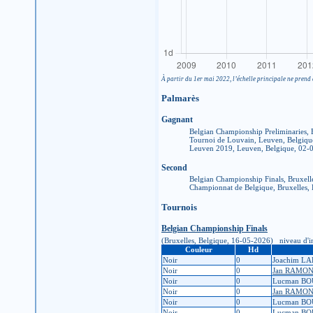
À partir du 1er mai 2022, l’échelle principale ne prend 
Palmarès
Gagnant
Belgian Championship Preliminaries, 
Tournoi de Louvain, Leuven, Belgiq
Leuven 2019, Leuven, Belgique, 02-
Second
Belgian Championship Finals, Bruxell
Championnat de Belgique, Bruxelles,
Tournois
Belgian Championship Finals
(Bruxelles, Belgique, 16-05-2026) niveau d'insc
Couleur
Hd
Noir
0
Joachim L
Noir
0
Jan RAMO
Noir
0
Lucman B
Noir
0
Jan RAMO
Noir
0
Lucman B
Noir
0
Lucman B