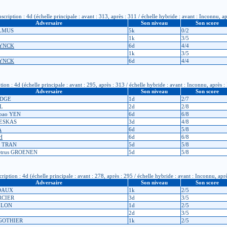
ription : 4d (échelle principale : avant : 313, après : 311 / échelle hybride : avant : Inconnu, a
Adversaire
Son niveau
Son score
ALMUS
5k
0/2
1k
3/5
RYNCK
6d
4/4
1k
3/5
RYNCK
6d
4/4
n : 4d (échelle principale : avant : 295, après : 313 / échelle hybride : avant : Inconnu, après 
Adversaire
Son niveau
Son score
IDGE
1d
2/7
AL
2d
2/8
-bao YEN
6d
6/8
LESKAS
3d
4/8
A
6d
5/8
H
6d
6/8
h TRAN
5d
5/8
etrus GROENEN
5d
5/8
tion : 4d (échelle principale : avant : 278, après : 295 / échelle hybride : avant : Inconnu, apr
Adversaire
Son niveau
Son score
UDAUX
1k
2/5
RCIER
3d
3/5
ILLON
1d
2/5
2d
3/5
AGOTHIER
1k
2/5