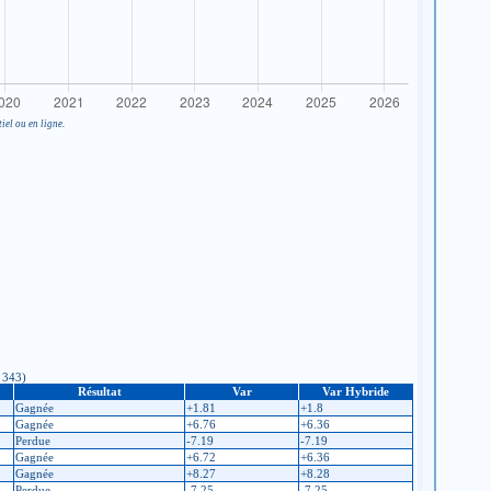
iel ou en ligne.
: 343)
Résultat
Var
Var Hybride
Gagnée
+1.81
+1.8
Gagnée
+6.76
+6.36
Perdue
-7.19
-7.19
Gagnée
+6.72
+6.36
Gagnée
+8.27
+8.28
Perdue
-7.25
-7.25