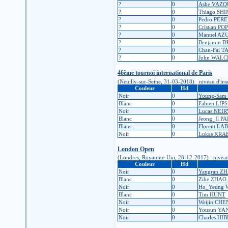
?
0
Ashe VAZ
?
0
Thiago S
?
0
Pedro PER
?
0
Cristian POP
?
0
Manuel AZ
?
0
Benjamin 
?
0
Chan-Fai T
?
0
John WALC
46ème tournoi international de Paris
(Neuilly-sur-Seine, 31-03-2018) niveau d'inscri
Couleur
Hd
Noir
0
Young-Sam
Blanc
0
Fabien LIPS
Noir
0
Lucas NEI
Blanc
0
Jeong_Il P
Blanc
0
Florent L
Noir
0
Lukas KR
London Open
(Londres, Royaume-Uni, 28-12-2017) niveau d'in
Couleur
Hd
Noir
0
Yangran Z
Blanc
0
Zihe ZHAO
Noir
0
Ho_Yeung
Blanc
0
Tim HUNT
Noir
0
Weijin CHE
Noir
0
Yousun YA
Noir
0
Charles HI