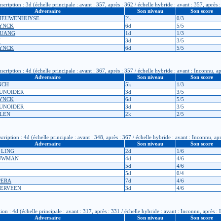
ription : 3d (échelle principale : avant : 357, après : 362 / échelle hybride : avant : 357, après 
Adversaire
Son niveau
Son score
NNIEUWENHUYSE
2k
0/3
RYNCK
6d
5/5
HUANG
1d
1/3
N
3d
3/5
RYNCK
6d
5/5
ription : 4d (échelle principale : avant : 367, après : 357 / échelle hybride : avant : Inconnu, a
Adversaire
Son niveau
Son score
ENCH
5k
1/3
OUNOIDER
3d
3/5
RYNCK
6d
5/5
OUNOIDER
3d
3/5
ELEN
2k
2/5
ption : 4d (échelle principale : avant : 348, après : 367 / échelle hybride : avant : Inconnu, ap
Adversaire
Son niveau
Son score
n LING
2d
1/6
OUWMAN
4d
4/6
5d
4/6
5d
0/4
PERA
7d
4/6
DERVEEN
3d
4/6
 : 4d (échelle principale : avant : 317, après : 331 / échelle hybride : avant : Inconnu, après :
Adversaire
Son niveau
Son score