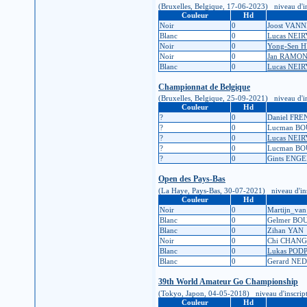
(Bruxelles, Belgique, 17-06-2023) niveau d'insc
Couleur
Hd
Noir
0
Joost VA
Blanc
0
Lucas NEI
Noir
0
Yong-Sen 
Noir
0
Jan RAMO
Blanc
0
Lucas NEI
Championnat de Belgique
(Bruxelles, Belgique, 25-09-2021) niveau d'insc
Couleur
Hd
?
0
Daniel FR
?
0
Lucman B
?
0
Lucas NEI
?
0
Lucman B
?
0
Gints ENG
Open des Pays-Bas
(La Haye, Pays-Bas, 30-07-2021) niveau d'inscri
Couleur
Hd
Noir
0
Martijn_va
Blanc
0
Gelmer B
Blanc
0
Zihan YAN
Noir
0
Chi CHANG
Blanc
0
Lukas POD
Blanc
0
Gerard NE
39th World Amateur Go Championship
(Tokyo, Japon, 04-05-2018) niveau d'inscription
Couleur
Hd