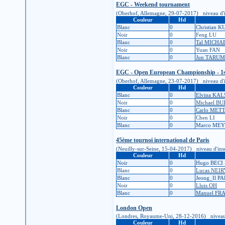
EGC - Weekend tournament
(Oberhof, Allemagne, 29-07-2017) niveau d'insc
Couleur
Hd
Blanc
0
Christian 
Noir
0
Feng LU
Blanc
0
Tal MICHA
Noir
0
Yuan FAN
Blanc
0
Jun TARUM
EGC - Open European Championship - 1s
(Oberhof, Allemagne, 23-07-2017) niveau d'insc
Couleur
Hd
Blanc
0
Elvina KA
Noir
0
Michael B
Blanc
0
Carlo MET
Noir
0
Chen LI
Blanc
0
Marco ME
45ème tournoi international de Paris
(Neuilly-sur-Seine, 15-04-2017) niveau d'inscri
Couleur
Hd
Noir
0
Hugo BECI
Blanc
0
Lucas NEI
Blanc
0
Jeong_Il P
Noir
0
Lluis OH
Blanc
0
Manuel FR
London Open
(Londres, Royaume-Uni, 28-12-2016) niveau d'in
Couleur
Hd