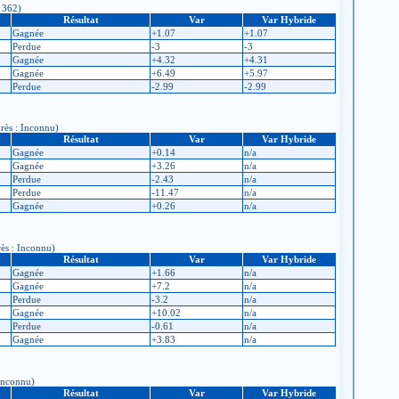
: 362)
Résultat
Var
Var Hybride
Gagnée
+1.07
+1.07
Perdue
-3
-3
Gagnée
+4.32
+4.31
Gagnée
+6.49
+5.97
Perdue
-2.99
-2.99
près : Inconnu)
Résultat
Var
Var Hybride
Gagnée
+0.14
n/a
Gagnée
+3.26
n/a
Perdue
-2.43
n/a
Perdue
-11.47
n/a
Gagnée
+0.26
n/a
rès : Inconnu)
Résultat
Var
Var Hybride
Gagnée
+1.66
n/a
Gagnée
+7.2
n/a
Perdue
-3.2
n/a
Gagnée
+10.02
n/a
Perdue
-0.61
n/a
Gagnée
+3.83
n/a
 Inconnu)
Résultat
Var
Var Hybride