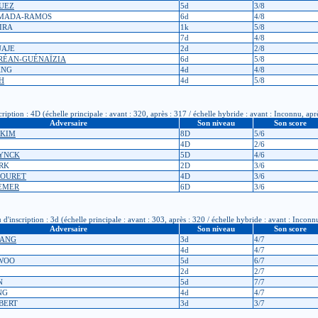
QUEZ
5d
3/8
HIMADA-RAMOS
6d
4/8
EIRA
1k
5/8
7d
4/8
UAJE
2d
2/8
DRÉAN-GUÉNAÏZIA
6d
5/8
ANG
4d
4/8
H
4d
5/8
ption : 4D (échelle principale : avant : 320, après : 317 / échelle hybride : avant : Inconnu, apr
Adversaire
Son niveau
Son score
 KIM
8D
5/6
4D
2/6
RYNCK
5D
4/6
ARK
2D
3/6
ABOURET
4D
3/6
AEMER
6D
3/6
scription : 3d (échelle principale : avant : 303, après : 320 / échelle hybride : avant : Inconn
Adversaire
Son niveau
Son score
HANG
3d
4/7
4d
4/7
 WOO
5d
6/7
2d
2/7
N
5d
7/7
NG
4d
4/7
BBERT
3d
3/7