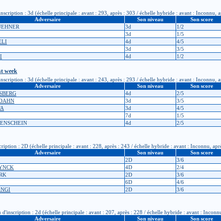
ription : 3d (échelle principale : avant : 293, après : 303 / échelle hybride : avant : Inconnu, 
Adversaire
Son niveau
Son score
KUEHNER
3d
1/2
3d
1/5
ELI
4d
4/5
3d
3/5
I
4d
1/2
t week
ription : 3d (échelle principale : avant : 243, après : 293 / échelle hybride : avant : Inconnu, 
Adversaire
Son niveau
Son score
LSBERG
4d
2/5
UDAHN
3d
3/5
TA
3d
4/5
7d
1/5
YENSCHEIN
4d
2/5
ption : 2D (échelle principale : avant : 228, après : 243 / échelle hybride : avant : Inconnu, apr
Adversaire
Son niveau
Son score
2D
3/6
RYNCK
4D
2/4
ARK
2D
3/6
6D
4/6
ANGI
2D
3/6
scription : 2d (échelle principale : avant : 207, après : 228 / échelle hybride : avant : Inconn
Adversaire
Son niveau
Son score