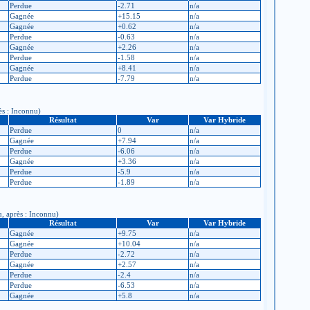
Perdue
-2.71
n/a
Gagnée
+15.15
n/a
Gagnée
+0.62
n/a
Perdue
-0.63
n/a
Gagnée
+2.26
n/a
Perdue
-1.58
n/a
Gagnée
+8.41
n/a
Perdue
-7.79
n/a
ès : Inconnu)
Résultat
Var
Var Hybride
Perdue
0
n/a
Gagnée
+7.94
n/a
Perdue
-6.06
n/a
Gagnée
+3.36
n/a
Perdue
-5.9
n/a
Perdue
-1.89
n/a
u, après : Inconnu)
Résultat
Var
Var Hybride
Gagnée
+9.75
n/a
Gagnée
+10.04
n/a
Perdue
-2.72
n/a
Gagnée
+2.57
n/a
Perdue
-2.4
n/a
Perdue
-6.53
n/a
Gagnée
+5.8
n/a