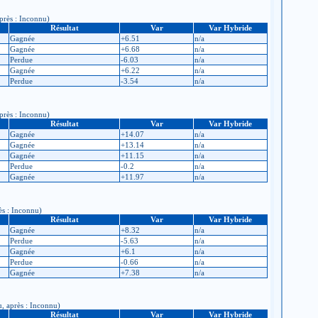
après : Inconnu)
Résultat
Var
Var Hybride
Gagnée
+6.51
n/a
Gagnée
+6.68
n/a
Perdue
-6.03
n/a
Gagnée
+6.22
n/a
Perdue
-3.54
n/a
après : Inconnu)
Résultat
Var
Var Hybride
Gagnée
+14.07
n/a
Gagnée
+13.14
n/a
Gagnée
+11.15
n/a
Perdue
-0.2
n/a
Gagnée
+11.97
n/a
ès : Inconnu)
Résultat
Var
Var Hybride
Gagnée
+8.32
n/a
Perdue
-5.63
n/a
Gagnée
+6.1
n/a
Perdue
-0.66
n/a
Gagnée
+7.38
n/a
u, après : Inconnu)
Résultat
Var
Var Hybride