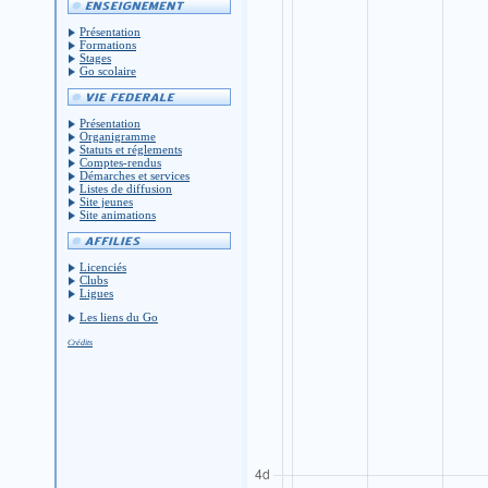
Présentation
Formations
Stages
Go scolaire
Présentation
Organigramme
Statuts et réglements
Comptes-rendus
Démarches et services
Listes de diffusion
Site jeunes
Site animations
Licenciés
Clubs
Ligues
Les liens du Go
Crédits