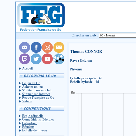
Chercher un club :
Thomas CONNOR
Pays :
Belgium
Accueil
Niveau
Échelle principale
: 4d
Échelle hybride
: 4d
Le jeu de Go
Acheter un jeu
S'initier dans un club
S'initier sur Internet
Revue Française de Go
Vidéos
Règle officielle
Compétitions fédérales
Calendrier
Résultats
Échelle de niveau