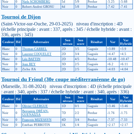
Noir
0
Niels SCHOMBERG
5d
5/9
Perdue
-5.25
-5.68
Noir
0
Robert-Andrei GROSU
4d
5/8
Perdue
-7.42
-7.41
Tournoi de Dijon
(Saint-Victor-sur-Ouche, 29-03-2025) niveau d'inscription : 4D
(échelle principale : avant : 337, après : 345 / échelle hybride : avant :
336, après : 345)
Son
Son
Var
Couleur
Hd
Adversaire
Résultat
Var
niveau
score
Hybride
Blanc
0
Thomas CARREL
2D
3/5
Gagnée
+3.89
+3.9
Noir
0
Laurent COQUELET
2D
3/4
Gagnée
+4.47
+4.5
Blanc
0
Léo BATTIN
2D
4/5
Perdue
-10.48
-10.47
Noir
0
Jean REY
3D
2/5
Gagnée
+6.2
+6.11
Blanc
0
Zichu JIA
2D
2/5
Gagnée
+4.03
+4.04
Tournoi du Frioul (30e coupe méditerranéenne de go)
(Marseille, 31-08-2024) niveau d'inscription : 4D (échelle principale
: avant : 340, après : 337 / échelle hybride : avant : 340, après : 336)
Son
Son
Var
Couleur
Hd
Adversaire
Résultat
Var
niveau
score
Hybride
Blanc
0
Olivier CLERGUE
1D
0/1
Gagnée
+3.46
+3.46
Benjamin DRÉAN-
Noir
0
7D
2/2
Perdue
-1.76
-1.75
GUÉNAÏZIA
Noir
0
François MIZESSYN
4D
3/4
Perdue
-7.37
-7.33
Noir
0
Esteban PERROTIN
1K
1/4
Gagnée
+2.17
+2.17