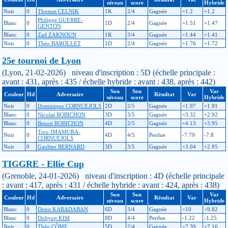
niveau
score
Hybride
Noir
0
Thomas CELNIK
1K
2/4
Gagnée
+1.2
+1.2
Philippe GUERRE-
Blanc
0
1D
2/4
Gagnée
+1.51
+1.47
GENTON
Blanc
0
Zad ZAKNOUN
1K
3/4
Gagnée
+1.44
+1.41
Noir
0
Théo BAROLLET
1D
2/4
Gagnée
+1.76
+1.72
25e tournoi de Lyon
(Lyon, 21-02-2026) niveau d'inscription : 5D (échelle principale :
avant : 431, après : 435 / échelle hybride : avant : 438, après : 442)
Son
Son
Var
Couleur
Hd
Adversaire
Résultat
Var
niveau
score
Hybride
Noir
0
Dominique CORNUEJOLS
2D
2/5
Gagnée
+1.97
+1.91
Blanc
0
Nicolas ROBICHON
3D
3/5
Gagnée
+3.32
+2.92
Blanc
0
Benoit ROBICHON
4D
2/5
Gagnée
+4.13
+3.95
Toru IMAMURA-
Noir
0
4D
4/5
Perdue
-7.79
-7.8
CORNUEJOLS
Noir
0
Gaultier BERNARD
3D
3/5
Gagnée
+3.04
+2.95
TIGGRE - Ellie Cup
(Grenoble, 24-01-2026) niveau d'inscription : 4D (échelle principale
: avant : 417, après : 431 / échelle hybride : avant : 424, après : 438)
Son
Son
Var
Couleur
Hd
Adversaire
Résultat
Var
niveau
score
Hybride
Blanc
0
Denis KARADABAN
6D
3/4
Gagnée
+10
+9.82
Blanc
0
Dohyup KIM
8D
4/4
Perdue
-1.22
-1.25
Noir
0
Théo CÔME
5D
2/4
Gagnée
+7.39
+7.16