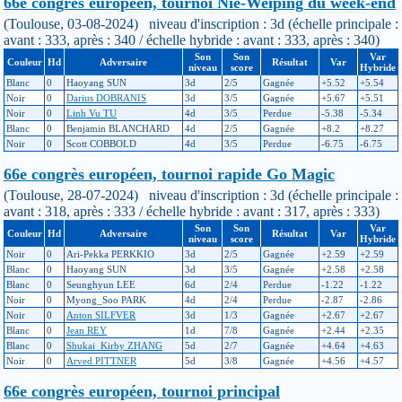
66e congrès européen, tournoi Nie-Weiping du week-end
(Toulouse, 03-08-2024) niveau d'inscription : 3d (échelle principale :
avant : 333, après : 340 / échelle hybride : avant : 333, après : 340)
Son
Son
Var
Couleur
Hd
Adversaire
Résultat
Var
niveau
score
Hybride
Blanc
0
Haoyang SUN
3d
2/5
Gagnée
+5.52
+5.54
Noir
0
Darius DOBRANIS
3d
3/5
Gagnée
+5.67
+5.51
Noir
0
Linh Vu TU
4d
3/5
Perdue
-5.38
-5.34
Blanc
0
Benjamin BLANCHARD
4d
2/5
Gagnée
+8.2
+8.27
Noir
0
Scott COBBOLD
4d
3/5
Perdue
-6.75
-6.75
66e congrès européen, tournoi rapide Go Magic
(Toulouse, 28-07-2024) niveau d'inscription : 3d (échelle principale :
avant : 318, après : 333 / échelle hybride : avant : 317, après : 333)
Son
Son
Var
Couleur
Hd
Adversaire
Résultat
Var
niveau
score
Hybride
Noir
0
Ari-Pekka PERKKIO
3d
2/5
Gagnée
+2.59
+2.59
Blanc
0
Haoyang SUN
3d
3/5
Gagnée
+2.58
+2.58
Blanc
0
Seunghyun LEE
6d
2/4
Perdue
-1.22
-1.22
Noir
0
Myong_Soo PARK
4d
2/4
Perdue
-2.87
-2.86
Noir
0
Anton SILFVER
3d
1/3
Gagnée
+2.67
+2.67
Blanc
0
Jean REY
1d
7/8
Gagnée
+2.44
+2.35
Blanc
0
Shukai_Kirby ZHANG
5d
2/7
Gagnée
+4.64
+4.63
Noir
0
Arved PITTNER
5d
3/8
Gagnée
+4.56
+4.57
66e congrès européen, tournoi principal