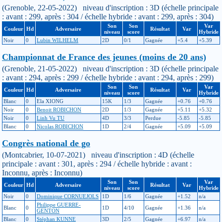
(Grenoble, 22-05-2022) niveau d'inscription : 3D (échelle principale
: avant : 299, après : 304 / échelle hybride : avant : 299, après : 304)
Son
Son
Var
Couleur
Hd
Adversaire
Résultat
Var
niveau
score
Hybride
Noir
0
Lubin WILHELM
2D
0/1
Gagnée
+5.4
+5.39
Championnat de France des jeunes (moins de 20 ans)
(Grenoble, 21-05-2022) niveau d'inscription : 3D (échelle principale
: avant : 294, après : 299 / échelle hybride : avant : 294, après : 299)
Son
Son
Var
Couleur
Hd
Adversaire
Résultat
Var
niveau
score
Hybride
Blanc
0
Ela XIONG
15K
1/3
Gagnée
+0.76
+0.76
Noir
0
Benoit ROBICHON
2D
1/3
Gagnée
+5.11
+5.32
Noir
0
Linh Vu TU
4D
3/3
Perdue
-5.85
-5.85
Blanc
0
Nicolas ROBICHON
1D
2/4
Gagnée
+5.09
+5.09
Congrès national de go
(Montcabrier, 10-07-2021) niveau d'inscription : 4D (échelle
principale : avant : 301, après : 294 / échelle hybride : avant :
Inconnu, après : Inconnu)
Son
Son
Var
Couleur
Hd
Adversaire
Résultat
Var
niveau
score
Hybride
Noir
0
Dominique CORNUEJOLS
1D
1/6
Gagnée
+1.52
n/a
Philippe GUERRE-
Blanc
0
1D
4/10
Gagnée
+1.36
n/a
GENTON
Blanc
0
Stéphan KUNNE
3D
2/5
Gagnée
+6.97
n/a