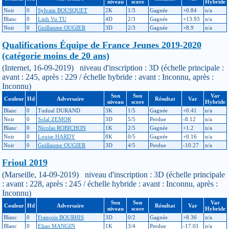
niveau
score
Hybride
Noir
0
Sylvain BOUSQUET
2K
1/3
Gagnée
+0.84
n/a
Blanc
0
Linh Vu TU
4D
2/3
Gagnée
+13.93
n/a
Noir
0
Guillaume OUGIER
3D
2/3
Gagnée
+8.9
n/a
Qualifications Équipe de France Jeunes 2019-2020
(catégorie moins de 20 ans)
(Internet, 16-09-2019) niveau d'inscription : 3D (échelle principale :
avant : 245, après : 229 / échelle hybride : avant : Inconnu, après :
Inconnu)
Son
Son
Var
Couleur
Hd
Adversaire
Résultat
Var
niveau
score
Hybride
Blanc
0
Tudual DURAND
3K
1/5
Gagnée
+0.41
n/a
Noir
0
Solal ZEMOR
3D
5/5
Perdue
-8.12
n/a
Blanc
0
Nicolas ROBICHON
1K
2/5
Gagnée
+1.2
n/a
Noir
0
Louise HARDY
8K
0/5
Gagnée
+0.16
n/a
Noir
0
Guillaume OUGIER
3D
4/5
Perdue
-10.27
n/a
Frioul 2019
(Marseille, 14-09-2019) niveau d'inscription : 3D (échelle principale
: avant : 228, après : 245 / échelle hybride : avant : Inconnu, après :
Inconnu)
Son
Son
Var
Couleur
Hd
Adversaire
Résultat
Var
niveau
score
Hybride
Blanc
0
François BOURHIS
3D
0/2
Gagnée
+8.36
n/a
Blanc
0
Elian MANGIN
1K
3/4
Perdue
-17.01
n/a