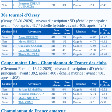
Benjamin DRÉAN-
Noir
0
7D
3/4
Perdue
-2.4
-2.45
GUÉNAÏZIA
30e tournoi d'Orsay
(Orsay, 03-01-2026) niveau d'inscription : 5D (échelle principale :
avant : 400, après : 417 / échelle hybride : avant : 408, après : 424)
Son
Son
Var
Couleur
Hd
Adversaire
Résultat
Var
niveau
score
Hybride
Blanc
0
Amar MEZIANI
4D
2/4
Gagnée
+4.68
+4.42
Noir
0
Milena BOCLE
4D
1/2
Gagnée
+4.74
+4.62
Noir
0
Guillaume OUGIER
5D
4/5
Gagnée
+7.94
+7.73
Blanc
0
Lucas NEIRYNCK
6D
4/5
Perdue
-2.68
-2.73
Blanc
0
Thanh Mai TRAN
2D
2/5
Gagnée
+2.6
+2.48
Coupe maître Lim - Championnat de France des clubs
(Clermont-Ferrand, 13-12-2025) niveau d'inscription : 4D (échelle
principale : avant : 392, après : 400 / échelle hybride : avant : 401,
après : 408)
Son
Son
Var
Couleur
Hd
Adversaire
Résultat
Var
niveau
score
Hybride
Noir
0
Sofiane REMADNA
5D
0/4
Gagnée
+6.82
+6.52
Blanc
0
Benjamin HELLOUIN
2D
1/3
Gagnée
+2.71
+2.54
Noir
0
Madec NICOLAU
3D
1/4
Gagnée
+3.25
+3.18
Blanc
0
Théo CÔME
5D
3/4
Perdue
-5.5
-5.59
Championnat de France amateur