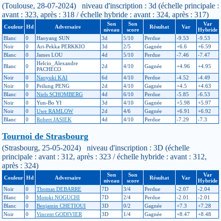
(Toulouse, 28-07-2024) niveau d'inscription : 3d (échelle principale :
avant : 323, après : 318 / échelle hybride : avant : 324, après : 317)
Son
Son
Var
Couleur
Hd
Adversaire
Résultat
Var
niveau
score
Hybride
Blanc
0
Haoyang SUN
3d
5/10
Perdue
-9.53
-9.53
Noir
0
Ari-Pekka PERKKIO
3d
2/5
Gagnée
+6.6
+6.59
Blanc
0
James LOU
4d
5/10
Perdue
-7.46
-7.47
Helcio_Alexandre
Blanc
0
2d
4/10
Gagnée
+4.96
+4.95
PACHECO
Noir
0
Naoyuki KAI
6d
4/10
Perdue
-4.52
-4.49
Noir
0
Peilung PENG
2d
4/10
Gagnée
+4.5
+4.63
Blanc
0
Niels SCHOMBERG
4d
6/10
Perdue
-5.85
-6.53
Noir
0
Yun-Bo YI
3d
4/10
Gagnée
+5.98
+5.97
Noir
0
Uwe RAMLOW
2d
4/6
Gagnée
+6.91
+6.92
Blanc
0
Robert JASIEK
4d
4/10
Perdue
-7.29
-7.3
Tournoi de Strasbourg
(Strasbourg, 25-05-2024) niveau d'inscription : 3D (échelle
principale : avant : 312, après : 323 / échelle hybride : avant : 312,
après : 324)
Son
Son
Var
Couleur
Hd
Adversaire
Résultat
Var
niveau
score
Hybride
Noir
0
Thomas DEBARRE
7D
3/4
Perdue
-2.07
-2.04
Blanc
0
Motoki NOGUCHI
7D
2/4
Perdue
-2.01
-2.01
Blanc
0
Benjamin CHETIOUI
3D
0/2
Gagnée
+7.3
+7.28
Noir
0
Vincent GODIVIER
3D
1/4
Gagnée
+8.47
+8.48