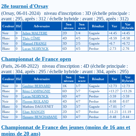
28e tournoi d'Orsay
(Orsay, 06-01-2024) niveau d'inscription : 3D (échelle principale :
avant : 295, après : 312 / échelle hybride : avant : 295, après : 312)
Son
Son
Var
Couleur
Hd
Adversaire
Résultat
Var
niveau
score
Hybride
Noir
0
Julien MALTERE
2D
1/4
Gagnée
+4.45
+4.45
Blanc
0
Théo CÔME
4D
4/5
Gagnée
+8.59
+8.58
Noir
0
Manuel FRANGI
3D
2/5
Gagnée
+6.7
+6.72
Blanc
0
Lucas NEIRYNCK
6D
4/5
Perdue
-2.73
-2.76
Championnat de France open
(Paris, 26-08-2022) niveau d'inscription : 4D (échelle principale :
avant : 304, après : 295 / échelle hybride : avant : 304, après : 295)
Son
Son
Var
Couleur
Hd
Adversaire
Résultat
Var
niveau
score
Hybride
Noir
0
Gaultier BERNARD
1K
1/7
Gagnée
+2.73
+2.73
Blanc
0
Rémi CAMPAGNIE
6D
5/7
Gagnée
+13.27
+13.26
Noir
0
Lucas NEIRYNCK
6D
4/7
Perdue
-3.59
-3.59
Noir
0
Florent RIOLAND
4D
4/7
Perdue
-8.08
-8.07
Blanc
0
Mathieu DAGUENET
3D
3/7
Gagnée
+7.01
+7
Blanc
0
Elian MANGIN
2D
4/7
Perdue
-11.21
-11.19
Noir
0
Hassane BENCHABANE
3D
4/7
Perdue
-9.48
-9.44
Championnat de France des jeunes (moins de 16 ans et
moins de 20 ans)