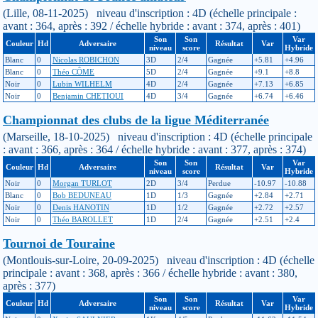
(Lille, 08-11-2025) niveau d'inscription : 4D (échelle principale :
avant : 364, après : 392 / échelle hybride : avant : 374, après : 401)
Son
Son
Var
Couleur
Hd
Adversaire
Résultat
Var
niveau
score
Hybride
Blanc
0
Nicolas ROBICHON
3D
2/4
Gagnée
+5.81
+4.96
Blanc
0
Théo CÔME
5D
2/4
Gagnée
+9.1
+8.8
Noir
0
Lubin WILHELM
4D
2/4
Gagnée
+7.13
+6.85
Noir
0
Benjamin CHETIOUI
4D
3/4
Gagnée
+6.74
+6.46
Championnat des clubs de la ligue Méditerranée
(Marseille, 18-10-2025) niveau d'inscription : 4D (échelle principale
: avant : 366, après : 364 / échelle hybride : avant : 377, après : 374)
Son
Son
Var
Couleur
Hd
Adversaire
Résultat
Var
niveau
score
Hybride
Noir
0
Morgan TURLOT
2D
3/4
Perdue
-10.97
-10.88
Blanc
0
Bob BEDUNEAU
1D
1/3
Gagnée
+2.84
+2.71
Noir
0
Denis HANOTIN
1D
1/2
Gagnée
+2.72
+2.57
Noir
0
Théo BAROLLET
1D
2/4
Gagnée
+2.51
+2.4
Tournoi de Touraine
(Montlouis-sur-Loire, 20-09-2025) niveau d'inscription : 4D (échelle
principale : avant : 368, après : 366 / échelle hybride : avant : 380,
après : 377)
Son
Son
Var
Couleur
Hd
Adversaire
Résultat
Var
niveau
score
Hybride