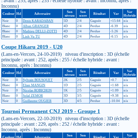
: avant : 255, après : 253 / échelle hybride : avant : Inconnu, après :
Inconnu)
Son
Son
Var
Couleur
Hd
Adversaire
Résultat
Var
niveau
score
Hybride
Noir
0
Denis KARADABAN
5D
2/4
Gagnée
+15.64
n/a
Blanc
0
Alban GRANGER
4D
2/4
Perdue
-6.39
n/a
Blanc
0
Mathieu DELLI-ZOTTI
4D
2/4
Perdue
-5.26
n/a
Blanc
0
Linh Vu TU
4D
2/4
Perdue
-6.15
n/a
Coupe Hikaru 2019 - U20
(Lans-en-Vercors, 24-10-2019) niveau d'inscription : 3D (échelle
principale : avant : 252, après : 255 / échelle hybride : avant :
Inconnu, après : Inconnu)
Son
Son
Var
Couleur
Hd
Adversaire
Résultat
Var
niveau
score
Hybride
Noir
0
Sylvain BOUSQUET
2K
2/5
Gagnée
+0.7
n/a
Blanc
0
Elian MANGIN
1D
2/5
Gagnée
+1.68
n/a
Noir
0
Nicolas ROBICHON
1K
2/5
Gagnée
+1.09
n/a
Blanc
0
Solal ZEMOR
3D
3/5
Gagnée
+9.38
n/a
Noir
0
Guillaume OUGIER
3D
4/5
Perdue
-10.04
n/a
Tournoi Permanent CNJ 2019 - Groupe 1
(Lans-en-Vercors, 22-10-2019) niveau d'inscription : 3D (échelle
principale : avant : 229, après : 252 / échelle hybride : avant :
Inconnu, après : Inconnu)
Son
Son
Var
Couleur
Hd
Adversaire
Résultat
Var