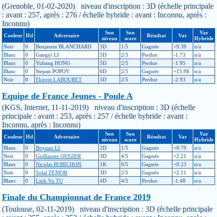
(Grenoble, 01-02-2020) niveau d'inscription : 3D (échelle principale
: avant : 257, après : 276 / échelle hybride : avant : Inconnu, après :
Inconnu)
Son
Son
Var
Couleur
Hd
Adversaire
Résultat
Var
niveau
score
Hybride
Noir
0
Benjamin BLANCHARD
3D
1/5
Gagnée
+9.39
n/a
Blanc
0
Gangyi LI
5D
2/5
Perdue
-1.73
n/a
Blanc
0
Yuhang HONG
5D
2/5
Perdue
-1.95
n/a
Blanc
0
Stepan POPOV
6D
2/5
Gagnée
+15.98
n/a
Noir
0
Florent LABOURET
5D
2/5
Perdue
-2.93
n/a
Equipe de France Jeunes - Poule A
(KGS, Internet, 11-11-2019) niveau d'inscription : 3D (échelle
principale : avant : 253, après : 257 / échelle hybride : avant :
Inconnu, après : Inconnu)
Son
Son
Var
Couleur
Hd
Adversaire
Résultat
Var
niveau
score
Hybride
Blanc
0
Boyuan LI
2D
1/5
Gagnée
+0.79
n/a
Noir
0
Guillaume OUGIER
3D
4/5
Gagnée
+2.21
n/a
Blanc
0
Nicolas ROBICHON
1K
0/5
Gagnée
+0.23
n/a
Noir
0
Solal ZEMOR
3D
2/5
Gagnée
+2.11
n/a
Blanc
0
Linh Vu TU
4D
4/5
Perdue
-1.48
n/a
Finale du Championnat de France 2019
(Toulouse, 02-11-2019) niveau d'inscription : 3D (échelle principale