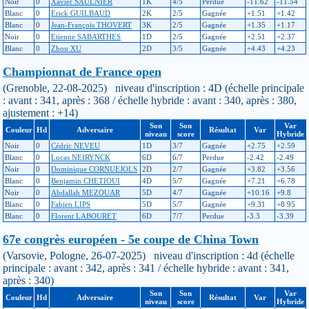
Noir
0
Xavier SAULNIER
1K
4/5
Perdue
-11.62
-11.54
Blanc
0
Erick GUILBAUD
2K
2/5
Gagnée
+1.51
+1.42
Blanc
0
Jean-François THOVERT
3K
2/5
Gagnée
+1.35
+1.17
Noir
0
Etienne SABARTHES
1D
2/5
Gagnée
+2.51
+2.37
Blanc
0
Zhou XU
2D
3/5
Gagnée
+4.43
+4.23
Championnat de France open
(Grenoble, 22-08-2025) niveau d'inscription : 4D (échelle principale
: avant : 341, après : 368 / échelle hybride : avant : 340, après : 380,
ajustement : +14)
Son
Son
Var
Couleur
Hd
Adversaire
Résultat
Var
niveau
score
Hybride
Noir
0
Cédric NEVEU
1D
3/7
Gagnée
+2.75
+2.59
Blanc
0
Lucas NEIRYNCK
6D
6/7
Perdue
-2.42
-2.49
Noir
0
Dominique CORNUEJOLS
2D
2/7
Gagnée
+3.82
+3.56
Blanc
0
Benjamin CHETIOUI
4D
5/7
Gagnée
+7.21
+6.78
Noir
0
Abdallah MEZOUAR
5D
4/7
Gagnée
+10.16
+9.8
Blanc
0
Fabien LIPS
5D
5/7
Gagnée
+9.31
+8.95
Blanc
0
Florent LABOURET
6D
7/7
Perdue
-3.3
-3.39
67e congrès européen - 5e coupe de China Town
(Varsovie, Pologne, 26-07-2025) niveau d'inscription : 4d (échelle
principale : avant : 342, après : 341 / échelle hybride : avant : 341,
après : 340)
Son
Son
Var
Couleur
Hd
Adversaire
Résultat
Var
niveau
score
Hybride