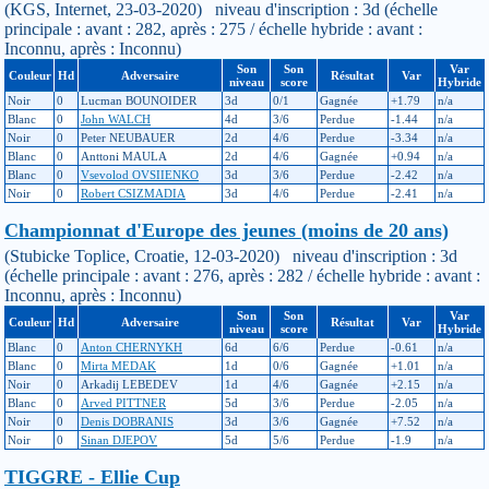
(KGS, Internet, 23-03-2020) niveau d'inscription : 3d (échelle
principale : avant : 282, après : 275 / échelle hybride : avant :
Inconnu, après : Inconnu)
Son
Son
Var
Couleur
Hd
Adversaire
Résultat
Var
niveau
score
Hybride
Noir
0
Lucman BOUNOIDER
3d
0/1
Gagnée
+1.79
n/a
Blanc
0
John WALCH
4d
3/6
Perdue
-1.44
n/a
Noir
0
Peter NEUBAUER
2d
4/6
Perdue
-3.34
n/a
Blanc
0
Anttoni MAULA
2d
4/6
Gagnée
+0.94
n/a
Blanc
0
Vsevolod OVSIIENKO
3d
3/6
Perdue
-2.42
n/a
Noir
0
Robert CSIZMADIA
3d
4/6
Perdue
-2.41
n/a
Championnat d'Europe des jeunes (moins de 20 ans)
(Stubicke Toplice, Croatie, 12-03-2020) niveau d'inscription : 3d
(échelle principale : avant : 276, après : 282 / échelle hybride : avant :
Inconnu, après : Inconnu)
Son
Son
Var
Couleur
Hd
Adversaire
Résultat
Var
niveau
score
Hybride
Blanc
0
Anton CHERNYKH
6d
6/6
Perdue
-0.61
n/a
Blanc
0
Mirta MEDAK
1d
0/6
Gagnée
+1.01
n/a
Noir
0
Arkadij LEBEDEV
1d
4/6
Gagnée
+2.15
n/a
Blanc
0
Arved PITTNER
5d
3/6
Perdue
-2.05
n/a
Noir
0
Denis DOBRANIS
3d
3/6
Gagnée
+7.52
n/a
Noir
0
Sinan DJEPOV
5d
5/6
Perdue
-1.9
n/a
TIGGRE - Ellie Cup