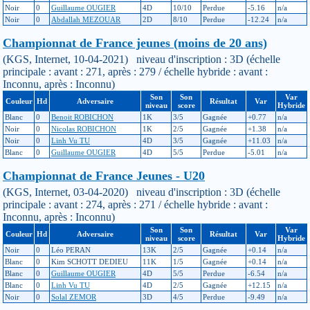
Noir
0
Guillaume OUGIER
4D
10/10
Perdue
-5.16
n/a
Noir
0
Abdallah MEZOUAR
2D
8/10
Perdue
-12.24
n/a
Championnat de France jeunes (moins de 20 ans)
(KGS, Internet, 10-04-2021) niveau d'inscription : 3D (échelle
principale : avant : 271, après : 279 / échelle hybride : avant :
Inconnu, après : Inconnu)
Son
Son
Var
Couleur
Hd
Adversaire
Résultat
Var
niveau
score
Hybride
Blanc
0
Benoit ROBICHON
1K
3/5
Gagnée
+0.77
n/a
Noir
0
Nicolas ROBICHON
1K
2/5
Gagnée
+1.38
n/a
Noir
0
Linh Vu TU
4D
3/5
Gagnée
+11.03
n/a
Blanc
0
Guillaume OUGIER
4D
5/5
Perdue
-5.01
n/a
Championnat de France Jeunes - U20
(KGS, Internet, 03-04-2020) niveau d'inscription : 3D (échelle
principale : avant : 274, après : 271 / échelle hybride : avant :
Inconnu, après : Inconnu)
Son
Son
Var
Couleur
Hd
Adversaire
Résultat
Var
niveau
score
Hybride
Noir
0
Léo PERAN
13K
2/5
Gagnée
+0.14
n/a
Blanc
0
Kim SCHOTT DEDIEU
11K
1/5
Gagnée
+0.14
n/a
Blanc
0
Guillaume OUGIER
4D
5/5
Perdue
-6.54
n/a
Blanc
0
Linh Vu TU
4D
2/5
Gagnée
+12.15
n/a
Noir
0
Solal ZEMOR
3D
4/5
Perdue
-9.49
n/a