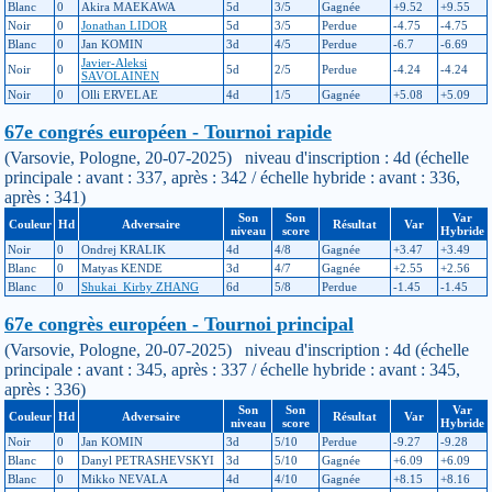
Blanc
0
Akira MAEKAWA
5d
3/5
Gagnée
+9.52
+9.55
Noir
0
Jonathan LIDOR
5d
3/5
Perdue
-4.75
-4.75
Blanc
0
Jan KOMIN
3d
4/5
Perdue
-6.7
-6.69
Javier-Aleksi
Noir
0
5d
2/5
Perdue
-4.24
-4.24
SAVOLAINEN
Noir
0
Olli ERVELAE
4d
1/5
Gagnée
+5.08
+5.09
67e congrés européen - Tournoi rapide
(Varsovie, Pologne, 20-07-2025) niveau d'inscription : 4d (échelle
principale : avant : 337, après : 342 / échelle hybride : avant : 336,
après : 341)
Son
Son
Var
Couleur
Hd
Adversaire
Résultat
Var
niveau
score
Hybride
Noir
0
Ondrej KRALIK
4d
4/8
Gagnée
+3.47
+3.49
Blanc
0
Matyas KENDE
3d
4/7
Gagnée
+2.55
+2.56
Blanc
0
Shukai_Kirby ZHANG
6d
5/8
Perdue
-1.45
-1.45
67e congrès européen - Tournoi principal
(Varsovie, Pologne, 20-07-2025) niveau d'inscription : 4d (échelle
principale : avant : 345, après : 337 / échelle hybride : avant : 345,
après : 336)
Son
Son
Var
Couleur
Hd
Adversaire
Résultat
Var
niveau
score
Hybride
Noir
0
Jan KOMIN
3d
5/10
Perdue
-9.27
-9.28
Blanc
0
Danyl PETRASHEVSKYI
3d
5/10
Gagnée
+6.09
+6.09
Blanc
0
Mikko NEVALA
4d
4/10
Gagnée
+8.15
+8.16