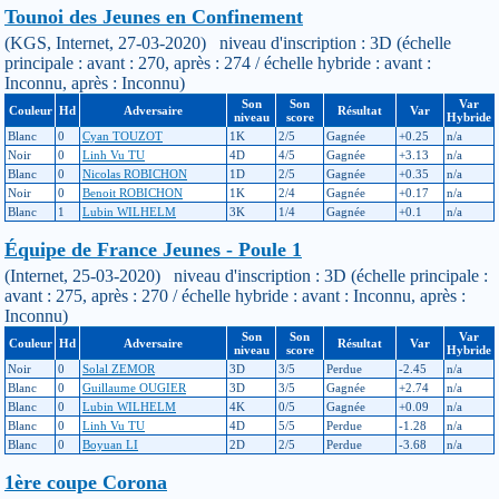
Tounoi des Jeunes en Confinement
(KGS, Internet, 27-03-2020) niveau d'inscription : 3D (échelle
principale : avant : 270, après : 274 / échelle hybride : avant :
Inconnu, après : Inconnu)
Son
Son
Var
Couleur
Hd
Adversaire
Résultat
Var
niveau
score
Hybride
Blanc
0
Cyan TOUZOT
1K
2/5
Gagnée
+0.25
n/a
Noir
0
Linh Vu TU
4D
4/5
Gagnée
+3.13
n/a
Blanc
0
Nicolas ROBICHON
1D
2/5
Gagnée
+0.35
n/a
Noir
0
Benoit ROBICHON
1K
2/4
Gagnée
+0.17
n/a
Blanc
1
Lubin WILHELM
3K
1/4
Gagnée
+0.1
n/a
Équipe de France Jeunes - Poule 1
(Internet, 25-03-2020) niveau d'inscription : 3D (échelle principale :
avant : 275, après : 270 / échelle hybride : avant : Inconnu, après :
Inconnu)
Son
Son
Var
Couleur
Hd
Adversaire
Résultat
Var
niveau
score
Hybride
Noir
0
Solal ZEMOR
3D
3/5
Perdue
-2.45
n/a
Blanc
0
Guillaume OUGIER
3D
3/5
Gagnée
+2.74
n/a
Blanc
0
Lubin WILHELM
4K
0/5
Gagnée
+0.09
n/a
Blanc
0
Linh Vu TU
4D
5/5
Perdue
-1.28
n/a
Blanc
0
Boyuan LI
2D
2/5
Perdue
-3.68
n/a
1ère coupe Corona