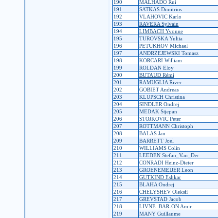
190
MALHADO Rui
191
SATKAS Dimitrios
192
VLAHOVIC Karlo
193
RAVERA Sylvain
194
LIMBACH Yvonne
195
TUROVSKA Yuliia
196
PETUKHOV Michael
197
ANDRZEJEWSKI Tomasz
198
KORCARI William
199
ROLDAN Eloy
200
BUTAUD Rémi
201
RAMUGLIA River
202
GOBIET Andreas
203
KLUPSCH Christina
204
SINDLER Ondrej
205
MEDAK Stjepan
206
STOJKOVIC Peter
207
ROTTMANN Christoph
208
BALAS Jan
209
BARRETT Joel
210
WILLIAMS Colin
211
LEEDEN Stefan_Van_Der
212
CONRADI Heinz-Dieter
213
GROENEMEIJER Leon
214
GUTKIND Eshkar
215
BLAHA Ondrej
216
CHELYSHEV Oleksii
217
GREVSTAD Jacob
218
LIVNE_BAR-ON Amir
219
MANY Guillaume