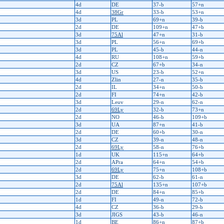
4d
DE
37-b
57+n
4d
38Gr
33-b
53+n
3d
PL
69+n
39-b
2d
DE
109+n
47+b
3d
75Al
47+n
31-b
3d
PL
56+n
69+b
3d
PL
45-b
44-n
4d
RU
108+n
59+b
2d
CZ
67+b
34-n
3d
US
23-b
52+n
4d
Zlin
27-n
35-b
2d
IL
34+n
50-b
2d
FI
74+n
42-b
3d
Leuv
29-n
62-n
2d
69Ly
32-b
73+n
2d
NO
46-b
109+b
3d
UA
87+n
41-b
2d
DE
60+b
30-n
3d
CZ
39-n
48-n
2d
69Ly
58-n
76+b
1d
UK
115+n
64+b
2d
APra
64+n
54+b
2d
69Ly
75+n
108+b
3d
DE
62-b
61-n
2d
75Al
135+n
107+b
2d
DE
84+n
85+b
1d
FI
49-n
72-b
4d
CZ
36-b
29-b
3d
JIGS
43-b
46-n
1d
BE
86+n
87+b