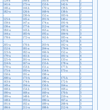
129-b
149-n
185-b
195+b
1
141-b
175+n
153-b
142-b
2
140-n
144-b
170+n
139-b
2
182+n
126-b
168+b
138-b
3
-
230+b
152-n
183+b
2
125-b
145-n
201+b
140-n
2
159-b
147-n
174-n
191+b
2
130-n
177-b
212+n
187+b
2
184+n
143-b
163-n
190+b
3
144-n
185+b
195-n
184+b
3
178-b
172+n
162-b
185+n
4
-
-
-
127+b
1
205+n
170-b
203+b
182+n
4
152-b
181-n
204+n
179+b
3
223+b
182+n
166+b
152-n
5
179+n
161-b
142-n
181+n
4
225+b
201+n
194+b
133-n
4
224+b
167+n
155-b
178+n
5
170+n
153-b
151-n
177-b
1
175-b
195+n
154-b
173-n
1
150-b
191-n
198+n
-
1
208+n
173+b
148-n
175-b
2
163-b
174-b
196+n
172-b
2
149-n
194+n
150-b
164-n
2
168-b
154-b
210+b
169-n
2
190+n
169-n
160+n
170-b
3
189+n
148-b
187-b
210+n
3
148-b
193+n
186+n
167-n
4
191-b
192-n
189+n
208+b
3
186-b
211+n
188-b
212+b
3