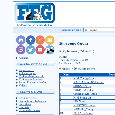
Chercher un club :
2ème coupe Corona
KGS, Internet
(02-11-2020)
Règles
Accueil
Taille du goban : 19x19
Coefficient : 25 %
6
rondes -
400
joueurs inscrits
Le jeu de Go
Acheter un jeu
Num
Joue
S'initier dans un club
1
KIM Young-Sam
S'initier sur Internet
2
KACHANOVSKYI Artem
Revue Française de Go
Vidéos
3
SHIKSHIN Ilja
4
PODPERA Lukas
5
CHERNYKH Anton
6
KIM Seong-Jin
Règle officielle
Compétitions fédérales
7
LIN Viktor
Calendrier
8
NEIRYNCK Lucas
Résultats
9
WOO Ho_Yeung
Échelle de niveau
10
PITTNER Arved