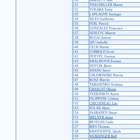
130
BARNETT Sam
131
THAUMILLER Martin
132
TUKARA Tadej
133
LAPLAGNE Santiago
134
SILES Guillermo
135
FERL Patrick
136
GONZALEZ Francisco
137
DZIEZYC Marcin
138
BUGAJ Antoni
139
QIU Isabella
140
CECH Martin
141
COBBOLD Scott
142
DUEVEL Gunnar
143
KRALIKOVA Zuzana
144
DOVCIK Boris
145
ZHANG Steve
146
CHLEBOWSKI Marcin
147
KOSZ Marcin
148
TARASENKO Svitlana
149
CHASLOT Olivier
150
VEDENSKYI Anton
151
FILIPPONE Cristian
152
CHICOINEAU Léo
153
SULAK Alper
154
JAARANEN Ilmari
155
MELNYK Anna
156
BEVEGNI Carlo
157
RIES Thomas
158
KRATOCHVIL Jakub
159
WURZINGER Ralf