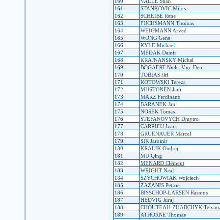
160
VALLE Stian
161
STANKOVIC Milos
162
SCHEIBE Rene
163
FUCHSMANN Thomas
164
WEIGMANN Arved
165
WONG Gene
166
KYLE Michael
167
MEDAK Damir
168
KRAJNANSKY Michal
169
BOGAERT Niels_Van_Den
170
TOBIAS Jiri
171
KOTOWSKI Tereza
172
MUSTONEN Jani
173
MARZ Ferdinand
174
BARANEK Jan
175
NOSEK Tomas
176
STEFANOVYCH Dmytro
177
CARRIEU Ivan
178
GRUENAUER Marcel
179
SIR Jaromir
180
KRALIK Ondrej
181
MU Qing
182
MENARD Clément
183
WRIGHT Neal
184
SZYCHOWIAK Wojciech
185
ZAZANIS Petros
186
BISSCHOP-LARSEN Rasmus
187
HEDVIG Juraj
188
CHOUTEAU-ZHABCHYK Tetyan
189
ATHORNE Thomas