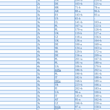
3k
UK
204+b
224+n
2k
DE
103+b
121+n
1d
HR
71-b
78-n
1k
AR
88-n
96-b
3k
ES
143+b
93-n
1d
US
65-b
-
3k
CL
141+b
103-n
3k
PL
167+n
122-b
3k
PL
179+n
126+b
2k
UK
119-b
127-n
2k
CZ
118-n
156-b
3k
UK
136-n
164+b
2k
DE
100-n
169+n
3k
SK
134-n
163+n
4k
SK
129-b
172+n
2k
DE
156-n
209+n
4k
PL
201+n
167+b
4k
PL
181+n
180+n
4k
UA
106-b
170-b
4k
44Na
186+b
202+n
5k
PL
190+b
181+b
4k
IT
182-b
188+b
4k
38Gr
168-b
189+n
3k
TR
223+b
166-n
5k
FI
202+b
183-n
2k
UA
96-n
100-b
3k
IT
145+b
140+n
2k
AT
95-n
162+b
3k
CZ
166+b
159+n
2k
91Or
97-n
158-b