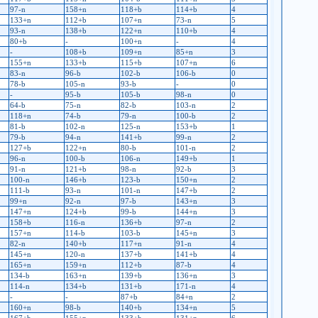
97-n
158+n
118+b
114+b
4
133+n
112+b
107+n
73-n
5
93-n
138+b
122+n
110+b
4
80+b
-
100+n
-
4
-
108+b
109+n
85+n
3
155+n
133+b
115+b
107+n
6
83-n
96-b
102-b
106-b
0
78-b
105-n
93-b
-
0
-
95-b
105-b
98-n
0
64-b
75-n
82-b
103-n
2
118+n
74-b
79-n
100-b
2
81-b
102-n
125-n
153+b
1
79-b
94-n
141+b
99-n
2
127+b
122+n
80-b
101-n
2
96-n
100-b
106-n
149+b
1
91-n
121+b
98-n
92-b
3
100-n
146+b
123-b
150+n
2
111-b
93-n
101-n
147+b
2
99+n
92-n
97-b
143+n
3
147+n
124+b
99-b
144+n
3
158+b
116-n
136+b
97-n
2
157+n
114-b
103-b
145+n
3
82-n
140+b
117+n
91-n
4
145+n
120-n
137+b
141+b
4
165+n
159+n
112+b
87-b
4
134-b
163+n
139+b
136+n
3
114-n
134+b
131+b
171-n
4
-
-
87+b
84+n
2
160+n
98-b
140+b
134+n
5