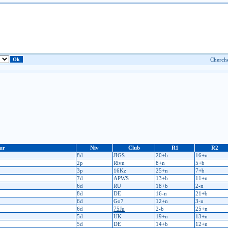
ur
Niv
Club
R1
R2
8d
JIGS
20+b
16+n
2p
Rivn
8+n
5+b
3p
16Kz
25+n
7+b
7d
APWS
13+b
11+n
6d
RU
18+b
2-n
8d
DE
16-n
21+b
6d
Go7
12+n
3-n
6d
75Ju
2-b
25+n
5d
UK
19+n
13+n
5d
DE
14+b
12+n