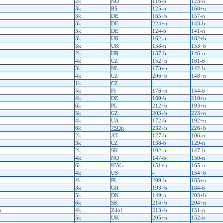
2k
NO
116-b
123-n
3k
RS
125-n
168+n
3k
DE
165+b
157-n
3k
DE
224+n
143-b
3k
DE
124-b
141-n
3k
UK
162-n
182+b
3k
UK
158-n
153+b
2k
HR
137-b
146-n
4k
CZ
152+n
161-b
3k
NL
173+n
142-b
4k
CZ
206+b
148+n
1k
CZ
-
-
5k
FI
176+n
144-b
4k
DE
169-b
210+n
6k
PL
212+b
193+n
5k
CZ
203+b
223+n
4k
UA
172-b
192+n
6k
75Op
232+n
226+b
2k
AT
127-b
106-n
3k
CZ
138-b
129-n
2k
SK
102-n
147-b
4k
NO
147-b
150-n
6k
95Va
151+n
165-n
4k
US
-
154+b
4k
PL
209-b
185+n
3k
GR
193+b
184-b
5k
DK
149-n
203+b
6k
SK
214+b
204+n
a
4k
Zdol
213+b
151-n
5k
UK
205+n
152-b