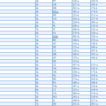
5k
PT
150-n
243+b
5k
GR
227+n
205-b
6k
HR
262+n
176-b
4k
92Le
185-n
174-b
5k
DE
225-b
211+n
5k
UA
244+n
227+b
4k
IL
228+b
206+n
6k
PL
208-n
233+b
7k
IT
280+b
232+n
6k
ES
279+b
228+n
7k
06Pe
282+b
250+n
3k
BE
146-b
225+n
4k
AT
154-n
149-b
5k
DE
175-n
186-n
5k
CZ
130-n
187-b
5k
HR
189-b
191+n
4k
AT
170-n
196-b
2k
DE
123-b
-
6k
CZ
197+b
213+n
4k
UK
184+n
145-b
5k
UK
226+n
173-b
6k
NL
229+n
194-b
6k
DE
174-n
263+b
4k
NL
188-n
208-b
6k
TAv
187-n
216-b
6k
CZ
233-n
244+b
7k
UA
284+n
214+n
5k
NO
243-n
218+b
6k
IL
248+b
217-n
7k
DE
231-b
281+n