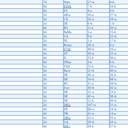
7d
Wars
17+n
4-b
6d
83SA
7-b
10-b
6d
ES
4-n
9-b
5d
APra
10-n
37+b
5d
CA
24+n
18+n
5d
DE
6+b
1-b
6d
RO
11-b
20+n
6d
BaMa
5-n
15-b
5d
UA
9-b
22+b
5d
NL
1-n
17-b
4d
Roma
26+n
6-n
4d
67SE
38+b
19-n
3d
AT
50+n
32+n
4d
IL
15-b
36-n
6d
DHaa
3-b
8-b
5d
YliG
21-b
28+n
3d
Rave
51+b
40+n
4d
DE
40+n
26-b
3d
DE
54+b
68+n
3d
RU
31-n
58+b
3d
Zuri
30+b
45+n
2d
DE
55+n
23-b
3d
DE
42+n
38+b
2d
DE
52-b
49+b
2d
38Gr
107+n
51+n
4d
DE
68+n
24+b
4d
DK
41+n
14-n
4d
38Gr
22-n
33-n
3d
UA
59+b
43+n
4d
69Ly
28-b
27-b