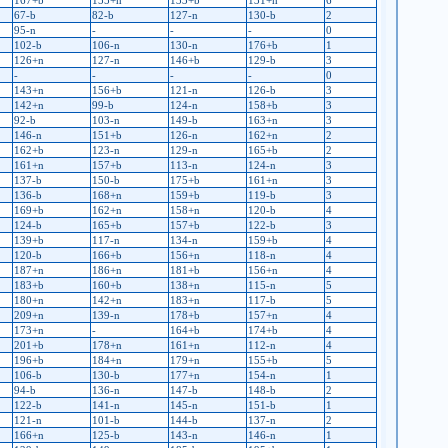
167+b
155+n
133+b
131+n
6
67-b
82-b
127-n
130-b
2
95-n
-
-
-
0
102-b
106-n
130-n
176+b
1
126+n
127-n
146+b
129-b
3
-
-
-
-
0
143+n
156+b
121-n
126-b
3
142+n
99-b
124-n
158+b
3
92-b
103-n
149-b
163+n
3
146-n
151+b
126-n
162+n
2
162+b
123-n
129-n
165+b
2
161+n
157+b
113-n
124-n
3
137-b
150-b
175+b
161+n
3
136-b
168+n
159+b
119-b
3
169+b
162+n
158+n
120-b
4
124-b
165+b
157+b
122-b
3
139+b
117-n
134-n
159+b
4
120-b
166+b
156+n
118-n
4
187+n
186+n
181+b
156+n
4
183+b
160+b
138+n
115-n
5
180+n
142+n
183+n
117-b
5
209+n
139-n
178+b
157+n
4
173+n
-
164+b
174+b
4
201+b
178+n
161+n
112-n
4
196+b
184+n
179+n
155+b
5
106-b
130-b
177+n
154-n
1
94-b
136-n
147-b
148-b
2
122-b
141-n
145-n
151-b
1
121-n
101-b
144-b
137-n
2
166+n
125-b
143-n
146-n
1