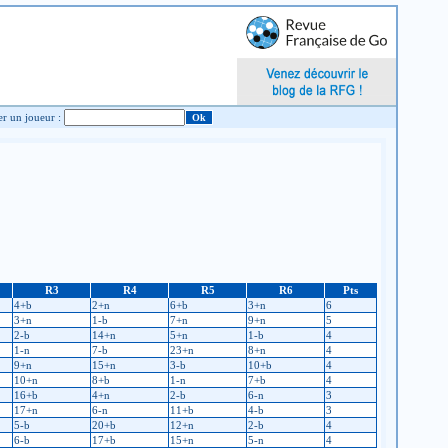
Chercher un joueur :
R3
R4
R5
R6
Pts
4+b
2+n
6+b
3+n
6
3+n
1-b
7+n
9+n
5
2-b
14+n
5+n
1-b
4
1-n
7-b
23+n
8+n
4
9+n
15+n
3-b
10+b
4
10+n
8+b
1-n
7+b
4
16+b
4+n
2-b
6-n
3
17+n
6-n
11+b
4-b
3
5-b
20+b
12+n
2-b
4
6-b
17+b
15+n
5-n
4