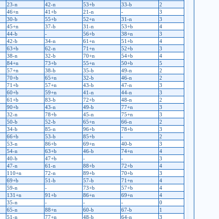
23-n
42-n
53+b
33-b
2
46+n
41+b
21-n
-
3
30-b
55+b
52+n
31-n
3
45+n
37-b
31-n
53+b
4
44-b
-
56+b
38+n
3
42-b
34-n
61+n
51+b
4
63+b
62-n
71+n
52+b
3
38-n
32-b
70+n
54+b
4
84+n
73+b
55+n
50+b
5
57+n
38-b
35-b
49-n
2
70+b
65+n
32-b
46-n
2
71+b
57+n
43-b
47-n
3
60+b
59+n
41-n
44-n
3
61+b
83-b
72+b
48-n
2
90+b
43-n
49-b
77+n
3
32-n
78+b
45-n
75+n
3
50-b
52-b
65+n
66-n
2
34-b
85-n
96+b
78+b
3
66+b
53-b
85+b
-
2
53-n
86+b
69+n
40-b
3
54-n
63+b
46-b
74+n
4
40-b
47+b
-
-
3
47-n
61-n
88+b
72+b
4
110+n
72-n
89+b
70+b
3
69+b
51-b
57-b
71+n
4
59-n
-
73+b
57+b
4
131+n
91+b
86+n
69+n
4
35-n
-
-
-
0
65-n
88+n
60-b
67-b
1
51-n
77+n
48-b
64-n
3