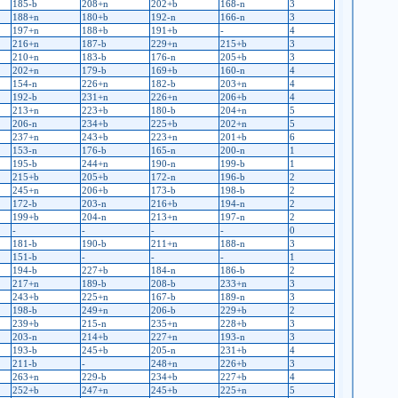
185-b
208+n
202+b
168-n
3
188+n
180+b
192-n
166-n
3
197+n
188+b
191+b
-
4
216+n
187-b
229+n
215+b
3
210+n
183-b
176-n
205+b
3
202+n
179-b
169+b
160-n
4
154-n
226+n
182-b
203+n
4
192-b
231+n
226+n
206+b
4
213+n
223+b
180-b
204+n
5
206-n
234+b
225+b
202+n
5
237+n
243+b
223+n
201+b
6
153-n
176-b
165-n
200-n
1
195-b
244+n
190-n
199-b
1
215+b
205+b
172-n
196-b
2
245+n
206+b
173-b
198-b
2
172-b
203-n
216+b
194-n
2
199+b
204-n
213+n
197-n
2
-
-
-
-
0
181-b
190-b
211+n
188-n
3
151-b
-
-
-
1
194-b
227+b
184-n
186-b
2
217+n
189-b
208-b
233+n
3
243+b
225+n
167-b
189-n
3
198-b
249+n
206-b
229+b
2
239+b
215-n
235+n
228+b
3
203-n
214+b
227+n
193-n
3
193-b
245+b
205-n
231+b
4
211-b
-
248+n
226+b
3
263+n
229-b
234+b
227+b
4
252+b
247+n
245+b
225+n
5