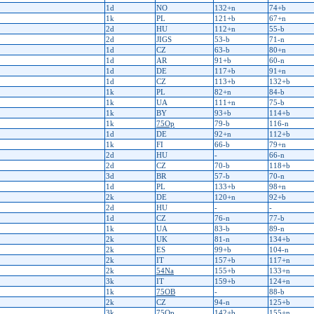
1d
NO
132+n
74+b
1k
PL
121+b
67+n
2d
HU
112+n
55-b
2d
JIGS
53-b
71-n
1d
CZ
63-b
80+n
1d
AR
91+b
60-n
1d
DE
117+b
91+n
1d
CZ
113+b
132+b
1k
PL
82+n
84-b
1k
UA
111+n
75-b
1k
BY
93+b
114+b
1k
75Op
79-b
116-n
1d
DE
92+n
112+b
1k
FI
66-b
79+n
2d
HU
-
66-n
2d
CZ
70-b
118+b
3d
BR
57-b
70-n
1d
PL
133+b
98+n
2k
DE
120+n
92+b
2d
HU
-
-
1d
CZ
76-n
77-b
1k
UA
83-b
89-n
2k
UK
81-n
134+b
2k
ES
99+b
104-n
2k
IT
157+b
117+n
2k
54Na
155+b
133+n
3k
IT
159+b
124+n
1k
75OB
-
88-b
2k
CZ
94-n
125+b
3k
75Op
142+b
155+n