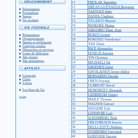
11
FREJLAK Stanislaw
12
DRÉAN-GUÉNAÏZIA Benjamin
Présentation
13
VAZQUEZ Ashe
Formations
14
DANEK Vladimir
Stages
Go scolaire
15
VELASCO Manuel
16
PANKOKE Matias
17
GRIGORIU Elian_Ioan
18
BURZO Cornel
Présentation
Organigramme
19
KOKOZEI Volodymyr
Statuts et réglements
20
YAN Zihan
Comptes-rendus
21
PACE Alessandro
Démarches et services
22
FENECH Antoine
Listes de diffusion
Site jeunes
23
YIN Christian
Site animations
24
MICHAELI Tal
25
GROENEN Geert
26
SAVOLAINEN Javier-Aleksi
Licenciés
27
BERNARDIS Davide
Clubs
28
CHEN Feiyang
Ligues
29
ULBRICHT David
Les liens du Go
30
MUROMCEV Alexandr
31
CZERNECKI Cezary
Crédits
32
MAILE Thomas
33
WAGNER Gabriel
34
WEIGERT Erik
35
LEFEBVRE Loïc
36
SCHOMBERG Niels
37
OHLENBUSCH Soeren
38
DELLI-ZOTTI Mathieu
39
OVSIIENKO Vsevolod
40
GODIVIER Vincent