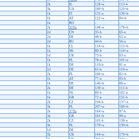
2k
IL
126+n
113-b
3k
UA
180+b
120+b
1k
FI
131-n
136+b
1k
AT
122+n
94+b
1k
RO
-
-
2k
31To
148+n
178+b
2d
CN
35-b
65-n
2d
DE
48-b
63-n
2d
RU
44-b
56-n
1k
CL
114+n
115+b
1k
SK
80-b
119+n
1d
UK
73-b
83-n
1k
PL
78-n
101+n
1k
DE
110-b
81-n
2d
DE
61-b
110-n
2k
PL
160+n
82+b
1k
AT
77-n
95-b
1k
DE
140+b
86-n
2k
DE
139+n
111-b
1k
NL
89-b
102-n
1k
GR
72-n
131-b
2k
CZ
104-b
137+n
3k
PL
207+n
160+b
2k
37To
164+n
97-b
3k
GR
161+b
99-n
2k
CZ
101-b
138-n
3k
PL
178+n
139+b
1d
DE
-
-
3k
UK
144+n
179+b