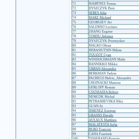
71
HJARTNES Tomas
72
DYSZCZYK Piotr
73
SERES Julia
74
MARZ Michael
75
GEORGIEV Jiri
76
SALERNO Luciano
77
ZHANG Eugene
78
TOMSU Adriana
79
DYSZCZYK Przemyslaw
80
MALKO Olesia
81
HERASIUTSIN Mikita
82
TOUZOT Cyan
83
WINDISCHMANN Malte
84
RANNIKKO Mikko
85
URBAN Alexandra
86
BERKMAN Tadeas
87
PACHECO Helcio_Alexandre
88
CHOJNACKI Mateusz
89
GERLOFF Roman
90
CSIZMADIA Robert
91
NEMCOK Michal
92
PETRASHEVSKA Nika
93
GUAN Ai
94
JIMENEZ Enrique
95
GRASSO Davide
96
AVEAUX Matthieu
97
MALATESTA Sofia
98
BURQ François
99
CAHA Frantisek
100
TISSERAND Romain