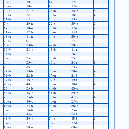
15-n
19+b
8-n
22+b
3
36+n
18+n
9-b
17+b
3
19-b
27+n
25+n
15+b
3
25+b
3-b
19+n
18+n
4
11+b
5-b
10-b
13-n
3
7-n
29-n
22-n
30+n
2
8-b
10-n
29+b
12-n
2
21+n
12-b
26+n
14-b
2
13+n
11-n
14-b
29+n
3
26+n
9-n
30-b
27+b
2
18-b
23-b
42+b
28+n
3
39+b
28+n
16+b
11-n
4
41+b
21+n
4-b
26+b
5
27-n
35+n
38+b
25+b
3
14-n
33+n
13-b
24-n
1
20-b
36+n
18-b
23-n
2
24+b
13-b
36+n
20-n
4
31+b
22-b
37+n
21-b
3
37+n
16+b
17-n
19-b
4
43+n
40+b
20+n
16-b
4
28-n
39-b
44+b
43+b
4
56+b
48+n
51+n
39+n
5
-
25-b
39+n
41+n
4
58+n
46+b
40+n
37+n
5
68+b
24-b
50+n
36+b
5
12-b
26-b
27-b
35-n
2
29-b
44+n
28-b
34-b
2
48+b
50+n
24-n
45-b
2
22-n
31+n
33-b
32-b
3
62+n
30-n
34-b
60+n
2