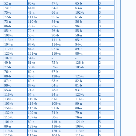
52-n
90+n
47-b
65-b
3
74+n
64+b
54-n
63-n
4
75+b
49-n
66-n
102+b
3
72-b
111+n
95+n
61-b
2
73-n
110+b
84+n
56-b
3
86-b
79+n
77-n
96+b
3
85+n
70-b
76+b
55-b
4
108+n
56-n
90+b
58-n
4
113+n
76-b
111+b
95+b
4
104-n
97+b
114+n
94+b
4
112+n
84-b
92+n
89+n
5
123+b
131+n
110+n
88+n
4
107+b
54+n
-
-
4
49-b
81+n
75-b
128-b
2
77-b
58+b
59-n
105-b
1
76+n
60-n
67-b
-
2
88-b
89-b
128-n
125+n
1
87+n
69-b
63-n
82-b
3
98+b
87+n
64-n
81-b
4
55-n
71-b
78-n
93+b
1
116+b
67-n
94-n
123+b
2
138+n
119+b
81-b
116+n
3
103+b
118+b
108+n
90-n
4
156+n
113+b
91+b
80-n
4
132+b
109+n
74-b
79-n
4
115+b
107+n
58-n
76-n
4
101+b
80-n
119+n
121+b
5
89-n
129+n
116+b
109+b
3
119-b
137+n
120+n
113+b
4
117+b
115+n
104-b
111+n
5