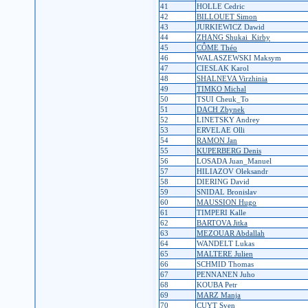
41
HOLLE Cedric
42
BILLOUET Simon
43
JURKIEWICZ Dawid
44
ZHANG Shukai_Kirby
45
CÔME Théo
46
WALASZEWSKI Maksym
47
CIESLAK Karol
48
SHALNEVA Virzhinia
49
TIMKO Michal
50
TSUI Cheuk_To
51
DACH Zbynek
52
LINETSKY Andrey
53
ERVELAE Olli
54
RAMON Jan
55
KUPERBERG Denis
56
LOSADA Juan_Manuel
57
HILIAZOV Oleksandr
58
DIERING David
59
SNIDAL Bronislav
60
MAUSSION Hugo
61
TIMPERI Kalle
62
BARTOVA Jitka
63
MEZOUAR Abdallah
64
WANDELT Lukas
65
MALTERE Julien
66
SCHMID Thomas
67
PENNANEN Juho
68
KOUBA Petr
69
MARZ Manja
70
CUYT Sven