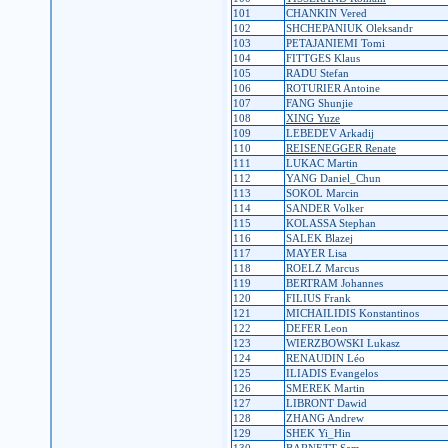
101
CHANKIN Vered
102
SHCHEPANIUK Oleksandr
103
PETAJANIEMI Tomi
104
FITTGES Klaus
105
RADU Stefan
106
ROTURIER Antoine
107
FANG Shunjie
108
XING Yuze
109
LEBEDEV Arkadij
110
REISENEGGER Renate
111
LUKAC Martin
112
YANG Daniel_Chun
113
SOKOL Marcin
114
SANDER Volker
115
KOLASSA Stephan
116
SALEK Blazej
117
MAYER Lisa
118
ROELZ Marcus
119
BERTRAM Johannes
120
FILIUS Frank
121
MICHAILIDIS Konstantinos
122
DEFER Leon
123
WIERZBOWSKI Lukasz
124
RENAUDIN Léo
125
ILIADIS Evangelos
126
SMEREK Martin
127
LIBRONT Dawid
128
ZHANG Andrew
129
SHEK Yi_Hin