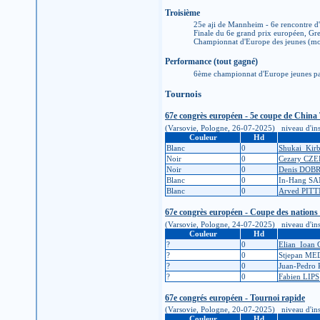
Troisième
25e aji de Mannheim - 6e rencontre
Finale du 6e grand prix européen, G
Championnat d'Europe des jeunes (moi
Performance (tout gagné)
6ème championnat d'Europe jeunes pa
Tournois
67e congrès européen - 5e coupe de Chin
(Varsovie, Pologne, 26-07-2025) niveau d'inscri
Couleur
Hd
Blanc
0
Shukai_Ki
Noir
0
Cezary CZ
Noir
0
Denis DOB
Blanc
0
In-Hang S
Blanc
0
Arved PIT
67e congrès européen - Coupe des nations 
(Varsovie, Pologne, 24-07-2025) niveau d'inscri
Couleur
Hd
?
0
Elian_Ioan
?
0
Stjepan M
?
0
Juan-Pedro
?
0
Fabien LIPS
67e congrés européen - Tournoi rapide
(Varsovie, Pologne, 20-07-2025) niveau d'inscri
Couleur
Hd