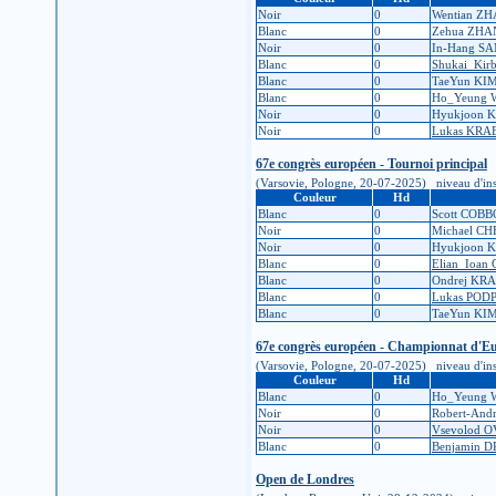
Noir
0
Wentian Z
Blanc
0
Zehua ZH
Noir
0
In-Hang S
Blanc
0
Shukai_Ki
Blanc
0
TaeYun KI
Blanc
0
Ho_Yeung
Noir
0
Hyukjoon
Noir
0
Lukas KR
67e congrès européen - Tournoi principal
(Varsovie, Pologne, 20-07-2025) niveau d'inscri
Couleur
Hd
Blanc
0
Scott COB
Noir
0
Michael C
Noir
0
Hyukjoon
Blanc
0
Elian_Ioan
Blanc
0
Ondrej KR
Blanc
0
Lukas POD
Blanc
0
TaeYun KI
67e congrès européen - Championnat d'E
(Varsovie, Pologne, 20-07-2025) niveau d'inscri
Couleur
Hd
Blanc
0
Ho_Yeung
Noir
0
Robert-And
Noir
0
Vsevolod 
Blanc
0
Benjamin 
Open de Londres