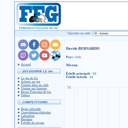
Chercher un club :
Davide BERNARDIS
Pays :
Italy
Accueil
Niveau
Échelle principale
: 6d
Échelle hybride
: 6d
Le jeu de Go
Acheter un jeu
S'initier dans un club
S'initier sur Internet
Revue Française de Go
Vidéos
Règle officielle
Compétitions fédérales
Calendrier
Résultats
Échelle de niveau