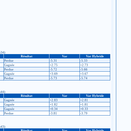
534)
Résultat
Var
Var Hybride
Perdue
-5.31
-5.33
Gagnée
+2.75
+2.73
Perdue
-5.72
-5.66
Gagnée
+3.69
+3.67
Perdue
-5.73
-5.74
544)
Résultat
Var
Var Hybride
Gagnée
+2.83
+2.81
Gagnée
+1.82
+1.81
Gagnée
+0.34
+0.33
Perdue
-3.81
-3.79
543)
Résultat
Var
Var Hybride