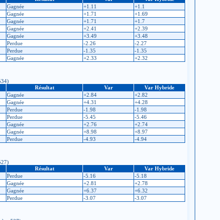
Gagnée
+1.11
+1.1
Gagnée
+1.71
+1.69
Gagnée
+1.71
+1.7
Gagnée
+2.41
+2.39
Gagnée
+3.49
+3.48
Perdue
-2.26
-2.27
Perdue
-1.35
-1.35
Gagnée
+2.33
+2.32
534)
Résultat
Var
Var Hybride
Gagnée
+2.84
+2.82
Gagnée
+4.31
+4.28
Perdue
-1.98
-1.98
Perdue
-5.45
-5.46
Gagnée
+2.76
+2.74
Gagnée
+8.98
+8.97
Perdue
-4.93
-4.94
527)
Résultat
Var
Var Hybride
Perdue
-5.16
-5.18
Gagnée
+2.81
+2.78
Gagnée
+6.37
+6.32
Perdue
-3.07
-3.07