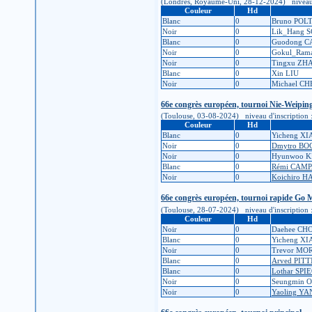
(Londres, Royaume-Uni, 28-12-2024) niveau d'in
Couleur
Hd
Blanc
0
Bruno POL
Noir
0
Lik_Hang 
Blanc
0
Guodong C
Noir
0
Gokul_Ra
Noir
0
Tingxu ZH
Blanc
0
Xin LIU
Noir
0
Michael C
66e congrès européen, tournoi Nie-Weipi
(Toulouse, 03-08-2024) niveau d'inscription : 6
Couleur
Hd
Blanc
0
Yicheng XI
Noir
0
Dmytro B
Noir
0
Hyunwoo 
Blanc
0
Rémi CAM
Noir
0
Koichiro H
66e congrès européen, tournoi rapide Go 
(Toulouse, 28-07-2024) niveau d'inscription : 6
Couleur
Hd
Noir
0
Daehee CH
Blanc
0
Yicheng XI
Noir
0
Trevor MO
Blanc
0
Arved PIT
Blanc
0
Lothar SPI
Noir
0
Seungmin 
Noir
0
Yaoling Y