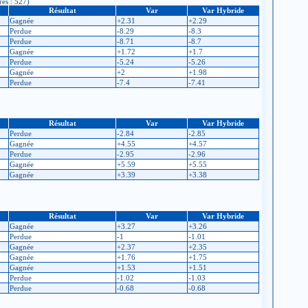
rès : 527)
Résultat
Var
Var Hybride
Gagnée
+2.31
+2.29
Perdue
-8.29
-8.3
Perdue
-8.71
-8.7
Gagnée
+1.72
+1.7
Perdue
-5.24
-5.26
Gagnée
+2
+1.98
Perdue
-7.4
-7.41
Résultat
Var
Var Hybride
Perdue
-2.84
-2.85
Gagnée
+4.55
+4.57
Perdue
-2.95
-2.96
Gagnée
+5.59
+5.55
Gagnée
+3.39
+3.38
Résultat
Var
Var Hybride
Gagnée
+3.27
+3.26
Perdue
-1
-1.01
Gagnée
+2.37
+2.35
Gagnée
+1.76
+1.75
Gagnée
+1.53
+1.51
Perdue
-1.02
-1.03
Perdue
-0.68
-0.68