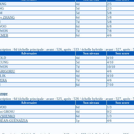
HANG
4d
2/5
ANG
5d
2/3
AM
5d
5/8
rby ZHANG
6d
5/8
M
7d
5/8
 WOO
6d
6/8
 KWON
7d
7/8
AEMER
6d
4/6
ption : 6d (échelle principale : avant : 526, après : 533 / échelle hybride : avant : 527, après : 
Adversaire
Son niveau
Son score
BOLD
4d
4/10
HEUNG
5d
4/10
 KWON
7d
10/10
 GRIGORIU
6d
4/6
ALIK
4d
4/10
PERA
7d
4/6
M
6d
7/10
urope
ption : 6d (échelle principale : avant : 525, après : 526 / échelle hybride : avant : 527, après : 
Adversaire
Son niveau
Son score
 WOO
6d
1/3
rei GROSU
4d
0/2
OVSIIENKO
6d
1/3
DRÉAN-GUÉNAÏZIA
1p
4/6