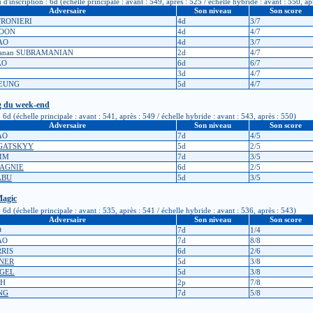
scription : 6d (échelle principale : avant : 549, après : 525 / échelle hybride : avant : 550, ap
Adversaire
Son niveau
Son score
TRONIERI
4d
3/7
SOON
4d
4/7
AO
4d
3/7
manan SUBRAMANIAN
2d
4/7
AO
6d
6/7
3d
4/7
HEUNG
5d
4/7
ng du week-end
d (échelle principale : avant : 541, après : 549 / échelle hybride : avant : 543, après : 550)
Adversaire
Son niveau
Son score
AO
7d
4/5
OGATSKYY
5d
2/5
KIM
7d
3/5
PAGNIE
6d
2/5
ABU
5d
3/5
Magic
d (échelle principale : avant : 535, après : 541 / échelle hybride : avant : 536, après : 543)
Adversaire
Son niveau
Son score
O
7d
1/4
AO
7d
8/8
RRIS
6d
2/6
TNER
5d
3/8
EGEL
5d
3/8
OH
2p
7/8
ANG
7d
5/8