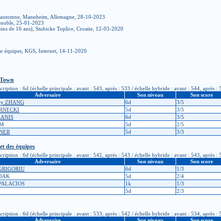
 d'automne, Mannheim, Allemagne, 28-10-2023
renoble, 25-01-2023
ns de 16 ans), Stubicke Toplice, Croatie, 12-03-2020
r équipes, KGS, Internet, 14-11-2020
a Town
ption : 6d (échelle principale : avant : 543, après : 533 / échelle hybride : avant : 544, après : 
Adversaire
Son niveau
Son score
rby ZHANG
6d
3/5
ERNECKI
5d
3/5
RANIS
6d
3/5
AM
5d
2/5
TNER
5d
3/3
et des équipes
ption : 6d (échelle principale : avant : 542, après : 543 / échelle hybride : avant : 543, après : 
Adversaire
Son niveau
Son score
 GRIGORIU
6d
1/3
EDAK
5d
2/4
 PALACIOS
1k
1/3
5d
2/3
ption : 6d (échelle principale : avant : 533, après : 542 / échelle hybride : avant : 534, après : 
Adversaire
Son niveau
Son score