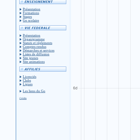
Présentation
Formations
Stages
Go scolaire
Présentation
Organigramme
Statuts et réglements
Comptes-rendus
Démarches et services
Listes de diffusion
Site jeunes
Site animations
Licenciés
Clubs
Ligues
Les liens du Go
Crédits