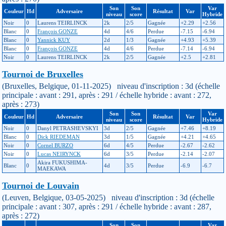
Son
Son
Var
Couleur
Hd
Adversaire
Résultat
Var
niveau
score
Hybride
Noir
0
Laurens TEIRLINCK
2k
2/5
Gagnée
+2.29
+2.56
Blanc
0
François GONZE
4d
4/6
Perdue
-7.15
-6.94
Blanc
0
Yannick KUY
2d
1/3
Gagnée
+4.93
+5.39
Blanc
0
François GONZE
4d
4/6
Perdue
-7.14
-6.94
Noir
0
Laurens TEIRLINCK
2k
2/5
Gagnée
+2.5
+2.81
Tournoi de Bruxelles
(Bruxelles, Belgique, 01-11-2025) niveau d'inscription : 3d (échelle
principale : avant : 291, après : 291 / échelle hybride : avant : 272,
après : 273)
Son
Son
Var
Couleur
Hd
Adversaire
Résultat
Var
niveau
score
Hybride
Noir
0
Danyl PETRASHEVSKYI
3d
2/5
Gagnée
+7.46
+8.19
Blanc
0
Dick RIEDEMAN
3d
1/5
Gagnée
+4.21
+4.65
Noir
0
Cornel BURZO
6d
4/5
Perdue
-2.67
-2.62
Noir
0
Lucas NEIRYNCK
6d
3/5
Perdue
-2.14
-2.07
Akira FUKUSHIMA-
Blanc
0
4d
3/5
Perdue
-6.9
-6.7
MAEKAWA
Tournoi de Louvain
(Leuven, Belgique, 03-05-2025) niveau d'inscription : 3d (échelle
principale : avant : 307, après : 291 / échelle hybride : avant : 287,
après : 272)
Son
Son
Var