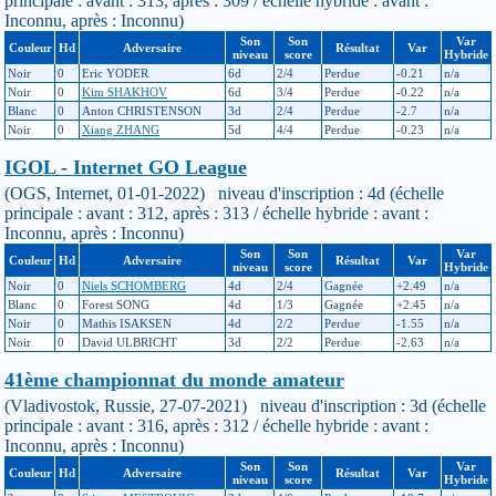
principale : avant : 313, après : 309 / échelle hybride : avant :
Inconnu, après : Inconnu)
Son
Son
Var
Couleur
Hd
Adversaire
Résultat
Var
niveau
score
Hybride
Noir
0
Eric YODER
6d
2/4
Perdue
-0.21
n/a
Noir
0
Kim SHAKHOV
6d
3/4
Perdue
-0.22
n/a
Blanc
0
Anton CHRISTENSON
3d
2/4
Perdue
-2.7
n/a
Noir
0
Xiang ZHANG
5d
4/4
Perdue
-0.23
n/a
IGOL - Internet GO League
(OGS, Internet, 01-01-2022) niveau d'inscription : 4d (échelle
principale : avant : 312, après : 313 / échelle hybride : avant :
Inconnu, après : Inconnu)
Son
Son
Var
Couleur
Hd
Adversaire
Résultat
Var
niveau
score
Hybride
Noir
0
Niels SCHOMBERG
4d
2/4
Gagnée
+2.49
n/a
Blanc
0
Forest SONG
4d
1/3
Gagnée
+2.45
n/a
Noir
0
Mathis ISAKSEN
4d
2/2
Perdue
-1.55
n/a
Noir
0
David ULBRICHT
3d
2/2
Perdue
-2.63
n/a
41ème championnat du monde amateur
(Vladivostok, Russie, 27-07-2021) niveau d'inscription : 3d (échelle
principale : avant : 316, après : 312 / échelle hybride : avant :
Inconnu, après : Inconnu)
Son
Son
Var
Couleur
Hd
Adversaire
Résultat
Var
niveau
score
Hybride