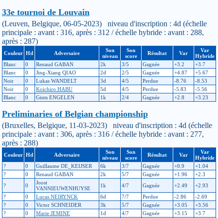
33e tournoi de Louvain
(Leuven, Belgique, 06-05-2023) niveau d'inscription : 4d (échelle
principale : avant : 316, après : 312 / échelle hybride : avant : 288,
après : 287)
Son
Son
Var
Couleur
Hd
Adversaire
Résultat
Var
niveau
score
Hybride
Blanc
0
Renaud GABAN
2k
3/5
Gagnée
+3.2
+3.7
Blanc
0
Jing-Xiang QIAO
2d
2/5
Gagnée
+4.87
+5.67
Noir
0
Lukas WANDELT
3d
4/5
Perdue
-8.76
-8.53
Noir
0
Koichiro HABU
5d
4/5
Perdue
-5.83
-5.56
Blanc
0
Gints ENGELEN
1k
2/4
Gagnée
+2.8
+3.23
Preliminaries of Belgian championship
(Bruxelles, Belgique, 11-03-2023) niveau d'inscription : 4d (échelle
principale : avant : 306, après : 316 / échelle hybride : avant : 277,
après : 288)
Son
Son
Var
Couleur
Hd
Adversaire
Résultat
Var
niveau
score
Hybride
?
0
Guillaume DE_KEIJSER
6k
3/7
Gagnée
+0.9
+1.04
?
0
Renaud GABAN
2k
5/7
Gagnée
+1.96
+2.3
Joost
?
0
1k
4/7
Gagnée
+2.49
+2.93
VANNIEUWENHUYSE
?
0
Lucas NEIRYNCK
6d
7/7
Perdue
-2.86
-2.69
?
0
Victor SCHNEIDER
3k
5/7
Gagnée
+3.05
+3.56
?
0
Marie JEMINE
1d
4/7
Gagnée
+3.15
+3.7