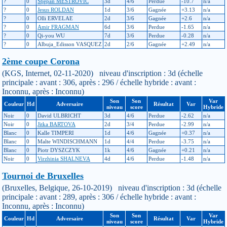
?
0
Stjepan MESTROVIC
3d
4/6
Perdue
-10.7
n/a
?
0
Jesus ROLDAN
1d
3/6
Gagnée
+3.13
n/a
?
0
Olli ERVELAE
2d
3/6
Gagnée
+2.6
n/a
?
0
Amir FRAGMAN
6d
3/6
Perdue
-1.65
n/a
?
0
Qi-you WU
7d
3/6
Perdue
-0.28
n/a
?
0
Albuja_Edisson VASQUEZ
2d
2/6
Gagnée
+2.49
n/a
2ème coupe Corona
(KGS, Internet, 02-11-2020) niveau d'inscription : 3d (échelle
principale : avant : 306, après : 296 / échelle hybride : avant :
Inconnu, après : Inconnu)
Son
Son
Var
Couleur
Hd
Adversaire
Résultat
Var
niveau
score
Hybride
Noir
0
David ULBRICHT
3d
4/6
Perdue
-2.62
n/a
Noir
0
Jitka BARTOVA
2d
3/4
Perdue
-2.99
n/a
Blanc
0
Kalle TIMPERI
1d
4/6
Gagnée
+0.37
n/a
Blanc
0
Malte WINDISCHMANN
1d
4/4
Perdue
-3.75
n/a
Blanc
0
Piotr DYSZCZYK
1k
4/6
Gagnée
+0.21
n/a
Noir
0
Virzhinia SHALNEVA
4d
4/6
Perdue
-1.48
n/a
Tournoi de Bruxelles
(Bruxelles, Belgique, 26-10-2019) niveau d'inscription : 3d (échelle
principale : avant : 289, après : 306 / échelle hybride : avant :
Inconnu, après : Inconnu)
Son
Son
Var
Couleur
Hd
Adversaire
Résultat
Var
niveau
score
Hybride