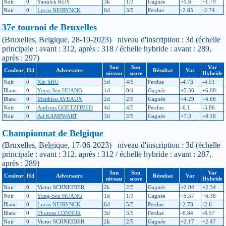
Noir
0
Yannick KUY
3k
1/3
Gagnée
+1.6
+1.79
Noir
0
Lucas NEIRYNCK
6d
3/5
Perdue
-2.85
-2.74
37e tournoi de Bruxelles
(Bruxelles, Belgique, 28-10-2023) niveau d'inscription : 3d (échelle
principale : avant : 312, après : 318 / échelle hybride : avant : 289,
après : 297)
Son
Son
Var
Couleur
Hd
Adversaire
Résultat
Var
niveau
score
Hybride
Noir
0
Xin SHU
5d
4/5
Perdue
-4.73
-4.51
Blanc
0
Yong-Sen HUANG
1d
0/4
Gagnée
+5.36
+6.08
Blanc
0
Matthieu AVEAUX
2d
2/5
Gagnée
+4.29
+4.68
Noir
0
Andreas GOETZFRIED
4d
4/5
Perdue
-6.1
-5.86
Noir
0
Ad KAMPWART
3d
2/5
Gagnée
+7.3
+8.16
Championnat de Belgique
(Bruxelles, Belgique, 17-06-2023) niveau d'inscription : 3d (échelle
principale : avant : 312, après : 312 / échelle hybride : avant : 287,
après : 289)
Son
Son
Var
Couleur
Hd
Adversaire
Résultat
Var
niveau
score
Hybride
Noir
0
Victor SCHNEIDER
2k
2/5
Gagnée
+2.04
+2.34
Noir
0
Yong-Sen HUANG
1d
1/3
Gagnée
+5.57
+6.38
Blanc
0
Lucas NEIRYNCK
6d
5/5
Perdue
-2.73
-2.6
Blanc
0
Thomas CONNOR
3d
3/5
Perdue
-6.84
-6.57
Noir
0
Victor SCHNEIDER
2k
2/5
Gagnée
+2.17
+2.47