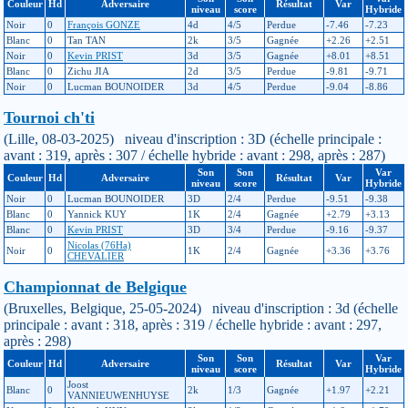
Couleur
Hd
Adversaire
Résultat
Var
niveau
score
Hybride
Noir
0
François GONZE
4d
4/5
Perdue
-7.46
-7.23
Blanc
0
Tan TAN
2k
3/5
Gagnée
+2.26
+2.51
Noir
0
Kevin PRIST
3d
3/5
Gagnée
+8.01
+8.51
Blanc
0
Zichu JIA
2d
3/5
Perdue
-9.81
-9.71
Noir
0
Lucman BOUNOIDER
3d
4/5
Perdue
-9.04
-8.86
Tournoi ch'ti
(Lille, 08-03-2025) niveau d'inscription : 3D (échelle principale :
avant : 319, après : 307 / échelle hybride : avant : 298, après : 287)
Son
Son
Var
Couleur
Hd
Adversaire
Résultat
Var
niveau
score
Hybride
Noir
0
Lucman BOUNOIDER
3D
2/4
Perdue
-9.51
-9.38
Blanc
0
Yannick KUY
1K
2/4
Gagnée
+2.79
+3.13
Blanc
0
Kevin PRIST
3D
3/4
Perdue
-9.16
-9.37
Nicolas (76Ha)
Noir
0
1K
2/4
Gagnée
+3.36
+3.76
CHEVALIER
Championnat de Belgique
(Bruxelles, Belgique, 25-05-2024) niveau d'inscription : 3d (échelle
principale : avant : 318, après : 319 / échelle hybride : avant : 297,
après : 298)
Son
Son
Var
Couleur
Hd
Adversaire
Résultat
Var
niveau
score
Hybride
Joost
Blanc
0
2k
1/3
Gagnée
+1.97
+2.21
VANNIEUWENHUYSE