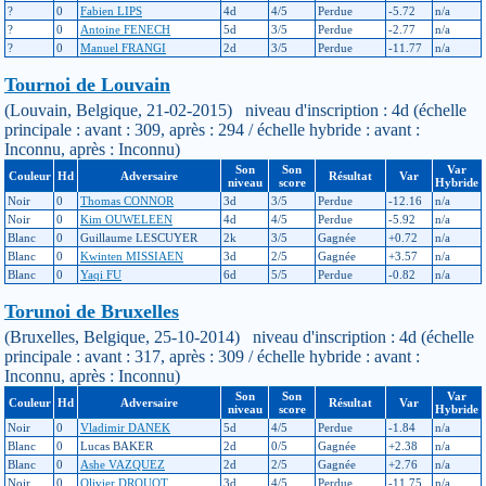
?
0
Fabien LIPS
4d
4/5
Perdue
-5.72
n/a
?
0
Antoine FENECH
5d
3/5
Perdue
-2.77
n/a
?
0
Manuel FRANGI
2d
3/5
Perdue
-11.77
n/a
Tournoi de Louvain
(Louvain, Belgique, 21-02-2015) niveau d'inscription : 4d (échelle
principale : avant : 309, après : 294 / échelle hybride : avant :
Inconnu, après : Inconnu)
Son
Son
Var
Couleur
Hd
Adversaire
Résultat
Var
niveau
score
Hybride
Noir
0
Thomas CONNOR
3d
3/5
Perdue
-12.16
n/a
Noir
0
Kim OUWELEEN
4d
4/5
Perdue
-5.92
n/a
Blanc
0
Guillaume LESCUYER
2k
3/5
Gagnée
+0.72
n/a
Blanc
0
Kwinten MISSIAEN
3d
2/5
Gagnée
+3.57
n/a
Blanc
0
Yaqi FU
6d
5/5
Perdue
-0.82
n/a
Torunoi de Bruxelles
(Bruxelles, Belgique, 25-10-2014) niveau d'inscription : 4d (échelle
principale : avant : 317, après : 309 / échelle hybride : avant :
Inconnu, après : Inconnu)
Son
Son
Var
Couleur
Hd
Adversaire
Résultat
Var
niveau
score
Hybride
Noir
0
Vladimir DANEK
5d
4/5
Perdue
-1.84
n/a
Blanc
0
Lucas BAKER
2d
0/5
Gagnée
+2.38
n/a
Blanc
0
Ashe VAZQUEZ
2d
2/5
Gagnée
+2.76
n/a
Noir
0
Olivier DROUOT
3d
4/5
Perdue
-11.75
n/a