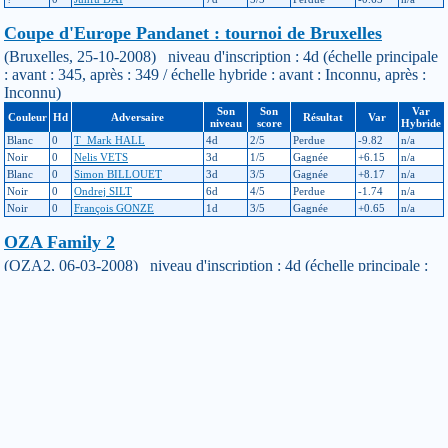
Coupe d'Europe Pandanet : tournoi de Bruxelles
(Bruxelles, 25-10-2008) niveau d'inscription : 4d (échelle principale
: avant : 345, après : 349 / échelle hybride : avant : Inconnu, après :
Inconnu)
Son
Son
Var
Couleur
Hd
Adversaire
Résultat
Var
niveau
score
Hybride
Blanc
0
T_Mark HALL
4d
2/5
Perdue
-9.82
n/a
Noir
0
Nelis VETS
3d
1/5
Gagnée
+6.15
n/a
Blanc
0
Simon BILLOUET
3d
3/5
Gagnée
+8.17
n/a
Noir
0
Ondrej SILT
6d
4/5
Perdue
-1.74
n/a
Noir
0
François GONZE
1d
3/5
Gagnée
+0.65
n/a
OZA Family 2
(OZA2, 06-03-2008) niveau d'inscription : 4d (échelle principale :
avant : 331, après : 345 / échelle hybride : avant : Inconnu, après :
Inconnu)
Son
Son
Var
Couleur
Hd
Adversaire
Résultat
Var
niveau
score
Hybride
Blanc
0
Rudi VERHAGEN
5d
2/4
Gagnée
+12.39
n/a
Noir
0
Bernd SCHUETZE
4d
3/4
Perdue
-7.99
n/a
Blanc
0
Erik OUCHTERLONY
3d
2/4
Gagnée
+6.88
n/a
Noir
0
Sercan ORUC
2d
3/4
Gagnée
+2.9
n/a
OZA1