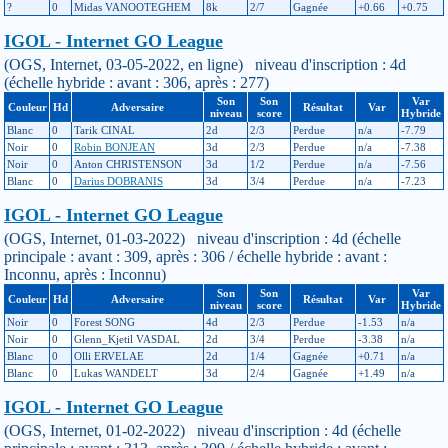
?
0
Midas VANOOTEGHEM
8k
2/7
Gagnée
+0.66
+0.75
IGOL - Internet GO League
(OGS, Internet, 03-05-2022, en ligne) niveau d'inscription : 4d
(échelle hybride : avant : 306, après : 277)
Son
Son
Var
Couleur
Hd
Adversaire
Résultat
Var
niveau
score
Hybride
Blanc
0
Tarik CINAL
2d
2/3
Perdue
n/a
-7.79
Noir
0
Robin BONJEAN
3d
2/3
Perdue
n/a
-7.38
Noir
0
Anton CHRISTENSON
3d
1/2
Perdue
n/a
-7.56
Blanc
0
Darius DOBRANIS
3d
3/4
Perdue
n/a
-7.23
IGOL - Internet GO League
(OGS, Internet, 01-03-2022) niveau d'inscription : 4d (échelle
principale : avant : 309, après : 306 / échelle hybride : avant :
Inconnu, après : Inconnu)
Son
Son
Var
Couleur
Hd
Adversaire
Résultat
Var
niveau
score
Hybride
Noir
0
Forest SONG
4d
2/3
Perdue
-1.53
n/a
Noir
0
Glenn_Kjetil VASDAL
2d
3/4
Perdue
-3.38
n/a
Blanc
0
Olli ERVELAE
2d
1/4
Gagnée
+0.71
n/a
Blanc
0
Lukas WANDELT
3d
2/4
Gagnée
+1.49
n/a
IGOL - Internet GO League
(OGS, Internet, 01-02-2022) niveau d'inscription : 4d (échelle