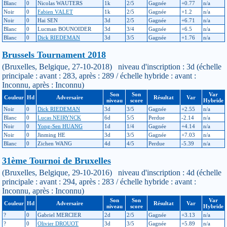
Blanc
0
Nicolas WAUTERS
1k
2/5
Gagnée
+0.77
n/a
Noir
0
Fabien VALET
1k
2/5
Gagnée
+1.2
n/a
Noir
0
Hai SEN
3d
2/5
Gagnée
+6.71
n/a
Blanc
0
Lucman BOUNOIDER
3d
3/4
Gagnée
+6.5
n/a
Blanc
0
Dick RIEDEMAN
3d
3/5
Gagnée
+1.76
n/a
Brussels Tournament 2018
(Bruxelles, Belgique, 27-10-2018) niveau d'inscription : 3d (échelle
principale : avant : 283, après : 289 / échelle hybride : avant :
Inconnu, après : Inconnu)
Son
Son
Var
Couleur
Hd
Adversaire
Résultat
Var
niveau
score
Hybride
Noir
0
Dick RIEDEMAN
3d
3/5
Gagnée
+2.55
n/a
Blanc
0
Lucas NEIRYNCK
6d
5/5
Perdue
-2.14
n/a
Noir
0
Yong-Sen HUANG
1d
1/4
Gagnée
+4.14
n/a
Noir
0
Jinming HE
3d
3/5
Gagnée
+7.03
n/a
Blanc
0
Zichen WANG
4d
4/5
Perdue
-5.39
n/a
31ème Tournoi de Bruxelles
(Bruxelles, Belgique, 29-10-2016) niveau d'inscription : 4d (échelle
principale : avant : 294, après : 283 / échelle hybride : avant :
Inconnu, après : Inconnu)
Son
Son
Var
Couleur
Hd
Adversaire
Résultat
Var
niveau
score
Hybride
?
0
Gabriel MERCIER
2d
2/5
Gagnée
+3.13
n/a
?
0
Olivier DROUOT
3d
3/5
Gagnée
+5.89
n/a