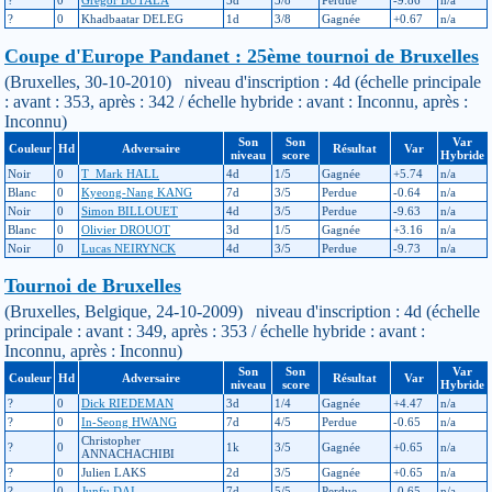
?
0
Gregor BUTALA
5d
3/8
Perdue
-9.86
n/a
?
0
Khadbaatar DELEG
1d
3/8
Gagnée
+0.67
n/a
Coupe d'Europe Pandanet : 25ème tournoi de Bruxelles
(Bruxelles, 30-10-2010) niveau d'inscription : 4d (échelle principale
: avant : 353, après : 342 / échelle hybride : avant : Inconnu, après :
Inconnu)
Son
Son
Var
Couleur
Hd
Adversaire
Résultat
Var
niveau
score
Hybride
Noir
0
T_Mark HALL
4d
1/5
Gagnée
+5.74
n/a
Blanc
0
Kyeong-Nang KANG
7d
3/5
Perdue
-0.64
n/a
Noir
0
Simon BILLOUET
4d
3/5
Perdue
-9.63
n/a
Blanc
0
Olivier DROUOT
3d
1/5
Gagnée
+3.16
n/a
Noir
0
Lucas NEIRYNCK
4d
3/5
Perdue
-9.73
n/a
Tournoi de Bruxelles
(Bruxelles, Belgique, 24-10-2009) niveau d'inscription : 4d (échelle
principale : avant : 349, après : 353 / échelle hybride : avant :
Inconnu, après : Inconnu)
Son
Son
Var
Couleur
Hd
Adversaire
Résultat
Var
niveau
score
Hybride
?
0
Dick RIEDEMAN
3d
1/4
Gagnée
+4.47
n/a
?
0
In-Seong HWANG
7d
4/5
Perdue
-0.65
n/a
Christopher
?
0
1k
3/5
Gagnée
+0.65
n/a
ANNACHACHIBI
?
0
Julien LAKS
2d
3/5
Gagnée
+0.65
n/a
?
0
Junfu DAI
7d
5/5
Perdue
-0.65
n/a