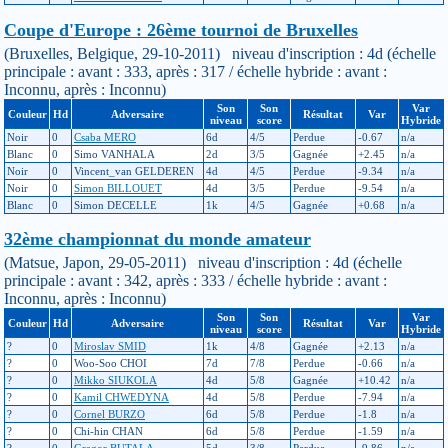
Coupe d'Europe : 26ème tournoi de Bruxelles
(Bruxelles, Belgique, 29-10-2011) niveau d'inscription : 4d (échelle
principale : avant : 333, après : 317 / échelle hybride : avant :
Inconnu, après : Inconnu)
Son
Son
Var
Couleur
Hd
Adversaire
Résultat
Var
niveau
score
Hybride
Noir
0
Csaba MERO
6d
4/5
Perdue
-0.67
n/a
Blanc
0
Simo VANHALA
2d
3/5
Gagnée
+2.45
n/a
Noir
0
Vincent_van GELDEREN
4d
4/5
Perdue
-9.34
n/a
Noir
0
Simon BILLOUET
4d
3/5
Perdue
-9.54
n/a
Blanc
0
Simon DECELLE
1k
4/5
Gagnée
+0.68
n/a
32ème championnat du monde amateur
(Matsue, Japon, 29-05-2011) niveau d'inscription : 4d (échelle
principale : avant : 342, après : 333 / échelle hybride : avant :
Inconnu, après : Inconnu)
Son
Son
Var
Couleur
Hd
Adversaire
Résultat
Var
niveau
score
Hybride
?
0
Miroslav SMID
1k
4/8
Gagnée
+2.13
n/a
?
0
Woo-Soo CHOI
7d
7/8
Perdue
-0.66
n/a
?
0
Mikko SIUKOLA
4d
5/8
Gagnée
+10.42
n/a
?
0
Kamil CHWEDYNA
4d
5/8
Perdue
-7.94
n/a
?
0
Cornel BURZO
6d
5/8
Perdue
-1.8
n/a
?
0
Chi-hin CHAN
6d
5/8
Perdue
-1.59
n/a