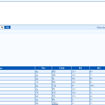
ur
Niv
Club
R1
R2
4p
RU
11+
6+
2p
SK
14+
7+
2p
IL
10-
9+
7d
RS
16+
8-
2p
UA
9+
10+
2p
PL
12+
1-
7d
CZ
13+
2-
6d
ES
15+
4+
1p
PL
5-
3-
6d
29Co
3+
5-