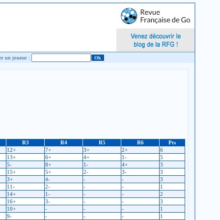
Chercher un joueur :
R3
R4
R5
R6
Pts
12+
7+
3+
2+
6
13+
6+
4+
1-
5
5-
8+
1-
4+
3
15+
5+
2-
3-
3
3+
4-
-
-
3
11-
2-
-
-
1
14+
1-
-
-
2
16+
3-
-
-
3
10+
-
-
-
1
9-
-
-
-
1