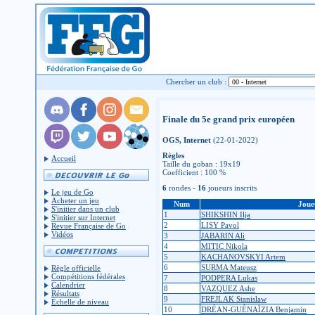
Chercher un club :
Finale du 5e grand prix européen
OGS, Internet
(22-01-2022)
Règles
Accueil
Taille du goban : 19x19
Coefficient : 100 %
6
rondes -
16
joueurs inscrits
Le jeu de Go
Acheter un jeu
Num
Joue
S'initier dans un club
1
SHIKSHIN Ilja
S'initier sur Internet
2
LISY Pavol
Revue Française de Go
Vidéos
3
JABARIN Ali
4
MITIC Nikola
5
KACHANOVSKYI Artem
6
SURMA Mateusz
Règle officielle
Compétitions fédérales
7
PODPERA Lukas
Calendrier
8
VAZQUEZ Ashe
Résultats
9
FREJLAK Stanislaw
Échelle de niveau
10
DRÉAN-GUÉNAÏZIA Benjamin