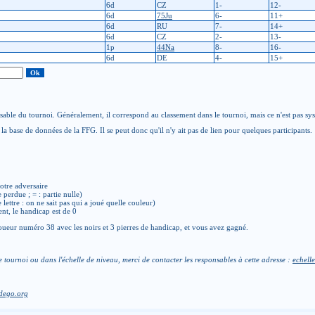
6d
CZ
1-
12-
6d
75Ju
6-
11+
6d
RU
7-
14+
6d
CZ
2-
13-
1p
44Na
8-
16-
6d
DE
4-
15+
able du tournoi. Généralement, il correspond au classement dans le tournoi, mais ce n'est pas sy
la base de données de la FFG. Il se peut donc qu'il n'y ait pas de lien pour quelques participants.
otre adversaire
e perdue ; = : partie nulle)
de lettre : on ne sait pas qui a joué quelle couleur)
ent, le handicap est de 0
ueur numéro 38 avec les noirs et 3 pierres de handicap, et vous avez gagné.
e tournoi ou dans l'échelle de niveau, merci de contacter les responsables à cette adresse :
echelle
dego.org