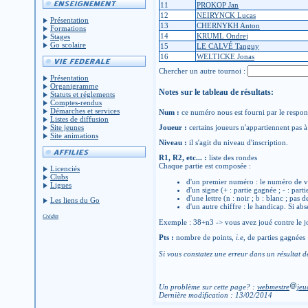
11
PROKOP Jan
12
NEIRYNCK Lucas
Présentation
13
CHERNYKH Anton
Formations
14
KRUML Ondrej
Stages
Go scolaire
15
LE CALVÉ Tanguy
16
WELTICKE Jonas
Chercher un autre tournoi :
Présentation
Organigramme
Notes sur le tableau de résultats:
Statuts et réglements
Comptes-rendus
Démarches et services
Num :
ce numéro nous est fourni par le respons
Listes de diffusion
Site jeunes
Joueur :
certains joueurs n'appartiennent pas à 
Site animations
Niveau :
il s'agit du niveau d'inscription.
R1, R2, etc... :
liste des rondes
Chaque partie est composée :
Licenciés
Clubs
d'un premier numéro : le numéro de v
Ligues
d'un signe (+ : partie gagnée ; - : parti
d'une lettre (n : noir ; b : blanc ; pas 
Les liens du Go
d'un autre chiffre : le handicap. Si abs
Crédits
Exemple : 38+n3 -> vous avez joué contre le jo
Pts :
nombre de points,
i.e
, de parties gagnées
Si vous constatez une erreur dans un résultat d
Un problème sur cette page? :
webmestre
jeu
Dernière modification : 13/02/2014