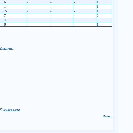
6+
-
-
-
1
1-
-
-
-
1
2-
-
-
-
1
7-
-
-
-
0
4-
-
-
-
0
8-
-
-
-
1
stématique.
jeudego.org
Retour