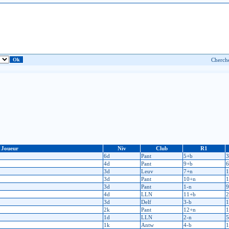
Joueur
Niv
Club
R1
6d
Pant
5+b
3
4d
Pant
9+b
6
3d
Leuv
7+n
1
3d
Pant
10+n
1
3d
Pant
1-n
9
4d
LLN
11+b
2
3d
Delf
3-b
1
2k
Pant
12+n
1
1d
LLN
2-n
5
1k
Antw
4-b
1