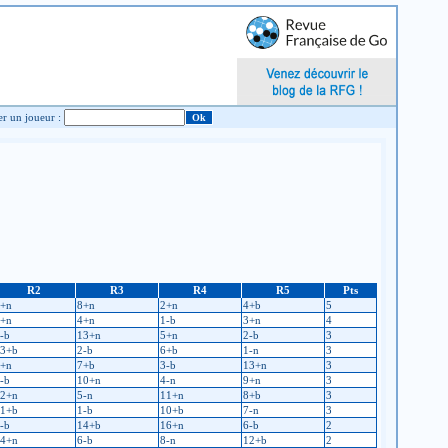
Chercher un joueur :
R2
R3
R4
R5
Pts
+n
8+n
2+n
4+b
5
+n
4+n
1-b
3+n
4
-b
13+n
5+n
2-b
3
3+b
2-b
6+b
1-n
3
+n
7+b
3-b
13+n
3
-b
10+n
4-n
9+n
3
2+n
5-n
11+n
8+b
3
1+b
1-b
10+b
7-n
3
-b
14+b
16+n
6-b
2
4+n
6-b
8-n
12+b
2