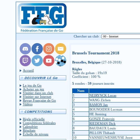
Chercher un club :
Brussels Tournament 2018
Bruxelles, Belgique
(27-10-2018)
Règles
Accueil
Taille du goban : 19x19
Coefficient : 100 %
5
rondes -
59
joueurs inscrits
Le jeu de Go
Acheter un jeu
Num
S'initier dans un club
1
NEIRYNCK Lucas
S'initier sur Internet
2
WANG Zichen
Revue Française de Go
Vidéos
3
RAMON Jan
4
BOUNOIDER Lucman
5
HE Jinming
6
GONZE François
Règle officielle
Compétitions fédérales
7
RIEDEMAN Dick
Calendrier
8
BAUDAUX Louis
Résultats
9
PILLON Thibault
Échelle de niveau
10
VANNIEUWENHUYSE Joost