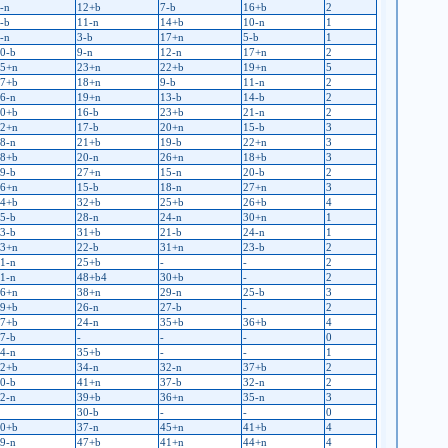
-n
12+b
7-b
16+b
2
-b
11-n
14+b
10-n
1
-n
3-b
17+n
5-b
1
0-b
9-n
12-n
17+n
2
5+n
23+n
22+b
19+n
5
7+b
18+n
9-b
11-n
2
6-n
19+n
13-b
14-b
2
0+b
16-b
23+b
21-n
2
2+n
17-b
20+n
15-b
3
8-n
21+b
19-b
22+n
3
8+b
20-n
26+n
18+b
3
9-b
27+n
15-n
20-b
2
6+n
15-b
18-n
27+n
3
4+b
32+b
25+b
26+b
4
5-b
28-n
24-n
30+n
1
3-b
31+b
21-b
24-n
1
3+n
22-b
31+n
23-b
2
1-n
25+b
-
-
2
1-n
48+b4
30+b
-
2
6+n
38+n
29-n
25-b
3
9+b
26-n
27-b
-
2
7+b
24-n
35+b
36+b
4
7-b
-
-
-
0
4-n
35+b
-
-
1
2+b
34-n
32-n
37+b
2
0-b
41+n
37-b
32-n
2
2-n
39+b
36+n
35-n
3
30-b
-
-
0
0+b
37-n
45+n
41+b
4
9-n
47+b
41+n
44+n
4