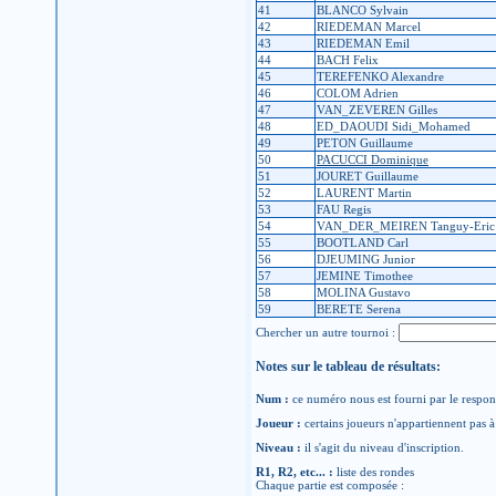
41
BLANCO Sylvain
42
RIEDEMAN Marcel
43
RIEDEMAN Emil
44
BACH Felix
45
TEREFENKO Alexandre
46
COLOM Adrien
47
VAN_ZEVEREN Gilles
48
ED_DAOUDI Sidi_Mohamed
49
PETON Guillaume
50
PACUCCI Dominique
51
JOURET Guillaume
52
LAURENT Martin
53
FAU Regis
54
VAN_DER_MEIREN Tanguy-Eric
55
BOOTLAND Carl
56
DJEUMING Junior
57
JEMINE Timothee
58
MOLINA Gustavo
59
BERETE Serena
Chercher un autre tournoi :
Notes sur le tableau de résultats:
Num :
ce numéro nous est fourni par le respons
Joueur :
certains joueurs n'appartiennent pas à 
Niveau :
il s'agit du niveau d'inscription.
R1, R2, etc... :
liste des rondes
Chaque partie est composée :