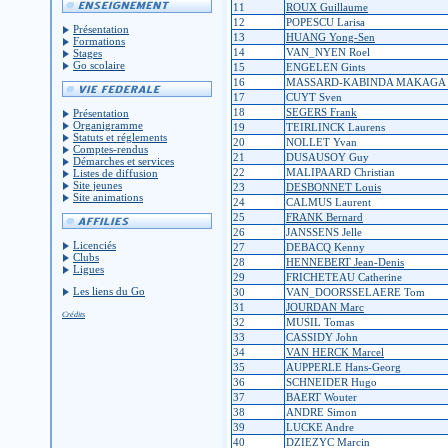
11
ROUX Guillaume
12
POPESCU Larisa
Présentation
13
HUANG Yong-Sen
Formations
14
VAN_NYEN Roel
Stages
Go scolaire
15
ENGELEN Gints
16
MASSARD-KABINDA MAKAGA L
17
CUYT Sven
18
SEGERS Frank
Présentation
Organigramme
19
TEIRLINCK Laurens
Statuts et réglements
20
NOLLET Yvan
Comptes-rendus
21
DUSAUSOY Guy
Démarches et services
22
MALIPAARD Christian
Listes de diffusion
Site jeunes
23
DESBONNET Louis
Site animations
24
CALMUS Laurent
25
FRANK Bernard
26
JANSSENS Jelle
Licenciés
27
DEBACQ Kenny
Clubs
28
HENNEBERT Jean-Denis
Ligues
29
FRICHETEAU Catherine
Les liens du Go
30
VAN_DOORSSELAERE Tom
31
JOURDAN Marc
Crédits
32
MUSIL Tomas
33
CASSIDY John
34
VAN HERCK Marcel
35
AUPPERLE Hans-Georg
36
SCHNEIDER Hugo
37
BAERT Wouter
38
ANDRE Simon
39
LUCKE Andre
40
DZIEZYC Marcin