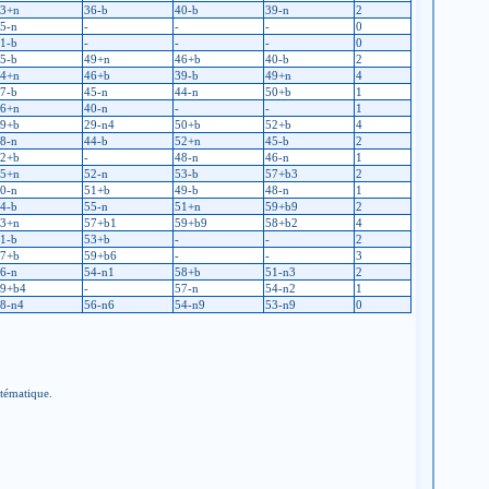
3+n
36-b
40-b
39-n
2
5-n
-
-
-
0
1-b
-
-
-
0
5-b
49+n
46+b
40-b
2
4+n
46+b
39-b
49+n
4
7-b
45-n
44-n
50+b
1
6+n
40-n
-
-
1
9+b
29-n4
50+b
52+b
4
8-n
44-b
52+n
45-b
2
2+b
-
48-n
46-n
1
5+n
52-n
53-b
57+b3
2
0-n
51+b
49-b
48-n
1
4-b
55-n
51+n
59+b9
2
3+n
57+b1
59+b9
58+b2
4
1-b
53+b
-
-
2
7+b
59+b6
-
-
3
6-n
54-n1
58+b
51-n3
2
9+b4
-
57-n
54-n2
1
8-n4
56-n6
54-n9
53-n9
0
stématique.