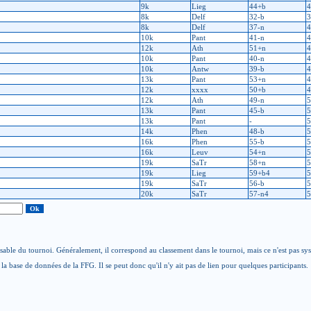
9k
Lieg
44+b
4
8k
Delf
32-b
3
8k
Delf
37-n
4
10k
Pant
41-n
4
12k
Ath
51+n
4
10k
Pant
40-n
4
10k
Antw
39-b
4
13k
Pant
53+n
4
12k
xxxx
50+b
4
12k
Ath
49-n
5
13k
Pant
45-b
5
13k
Pant
-
5
14k
Phen
48-b
5
16k
Phen
55-b
5
16k
Leuv
54+n
5
19k
SaTr
58+n
5
19k
Lieg
59+b4
5
19k
SaTr
56-b
5
20k
SaTr
57-n4
5
able du tournoi. Généralement, il correspond au classement dans le tournoi, mais ce n'est pas sy
la base de données de la FFG. Il se peut donc qu'il n'y ait pas de lien pour quelques participants.