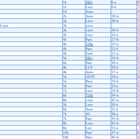
1k
59Li
6-n
8
1k
Leuv
8-b
7
1d
Antw
-
4
2k
Antw
18+b
1
5k
Leuv
38+b
2
ouis
3k
xxxx
-
1
3k
Leuv
26+b
1
3k
Leuv
14-n
2
4k
Pant
27+b
2
4k
31Ba
25+n
1
4k
Pant
22-b
2
4k
Eind
21+n
1
5k
59Li
29+b
2
6k
Pant
30-n
3
4k
LLN
20-b
1
4k
Antw
17-n
2
5k
GENT
19-n
3
5k
Phen
33+b
2
5k
Pant
23-n
3
7k
Leuv
24+b
3
6k
75Al
34+n
2
8k
xxxx
42+n
3
5k
Leuv
28-n
2
6k
Antw
31-b
2
7k
AC
36-n
4
7k
Pant
35+b
3
8k
Leuv
43+b
3
6k
Leic
15-n
-
10k
Pant
47+n
4
10k
Wars
46+b
3