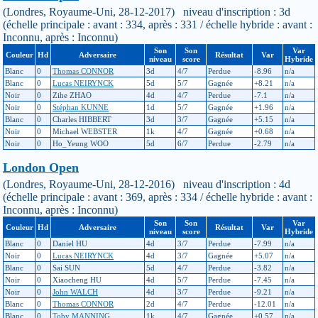
(Londres, Royaume-Uni, 28-12-2017) niveau d'inscription : 3d
(échelle principale : avant : 334, après : 331 / échelle hybride : avant :
Inconnu, après : Inconnu)
Son
Son
Var
Couleur
Hd
Adversaire
Résultat
Var
niveau
score
Hybride
Blanc
0
Thomas CONNOR
3d
4/7
Perdue
-8.96
n/a
Blanc
0
Lucas NEIRYNCK
5d
5/7
Gagnée
+8.21
n/a
Noir
0
Zihe ZHAO
4d
4/7
Perdue
-7.1
n/a
Noir
0
Stéphan KUNNE
1d
5/7
Gagnée
+1.96
n/a
Blanc
0
Charles HIBBERT
3d
3/7
Gagnée
+5.15
n/a
Noir
0
Michael WEBSTER
1k
4/7
Gagnée
+0.68
n/a
Noir
0
Ho_Yeung WOO
5d
6/7
Perdue
-2.79
n/a
London Open
(Londres, Royaume-Uni, 28-12-2016) niveau d'inscription : 4d
(échelle principale : avant : 369, après : 334 / échelle hybride : avant :
Inconnu, après : Inconnu)
Son
Son
Var
Couleur
Hd
Adversaire
Résultat
Var
niveau
score
Hybride
Blanc
0
Daniel HU
4d
3/7
Perdue
-7.99
n/a
Noir
0
Lucas NEIRYNCK
4d
3/7
Gagnée
+5.07
n/a
Blanc
0
Sai SUN
5d
4/7
Perdue
-3.82
n/a
Noir
0
Xiaocheng HU
4d
5/7
Perdue
-7.45
n/a
Noir
0
John WALCH
4d
3/7
Perdue
-9.21
n/a
Blanc
0
Thomas CONNOR
2d
4/7
Perdue
-12.01
n/a
Blanc
0
Toby MANNING
1k
4/7
Gagnée
+0.57
n/a