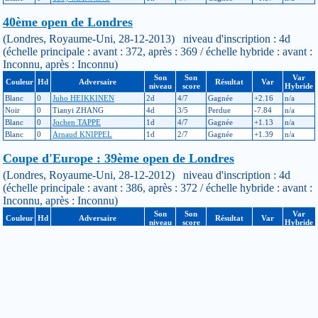
40ème open de Londres
(Londres, Royaume-Uni, 28-12-2013) niveau d'inscription : 4d
(échelle principale : avant : 372, après : 369 / échelle hybride : avant :
Inconnu, après : Inconnu)
Son
Son
Var
Couleur
Hd
Adversaire
Résultat
Var
niveau
score
Hybride
Blanc
0
Juho HEIKKINEN
2d
4/7
Gagnée
+2.16
n/a
Noir
0
Tianyi ZHANG
4d
3/5
Perdue
-7.84
n/a
Blanc
0
Jochen TAPPE
1d
4/7
Gagnée
+1.13
n/a
Blanc
0
Arnaud KNIPPEL
1d
2/7
Gagnée
+1.39
n/a
Coupe d'Europe : 39ème open de Londres
(Londres, Royaume-Uni, 28-12-2012) niveau d'inscription : 4d
(échelle principale : avant : 386, après : 372 / échelle hybride : avant :
Inconnu, après : Inconnu)
Son
Son
Var
Couleur
Hd
Adversaire
Résultat
Var
niveau
score
Hybride
Blanc
0
Alex RIX
2d
4/7
Gagnée
+2.36
n/a
Noir
0
Lukas KRAEMER
5d
7/7
Perdue
-4.54
n/a
Blanc
0
Francis ROADS
1d
2/7
Gagnée
+1.21
n/a
Blanc
0
Andrew SIMONS
3d
4/7
Perdue
-11.49
n/a
Noir
0
Vit BRUNNER
4d
3/7
Gagnée
+6.32
n/a
Noir
0
Armel-David WOLFF
4d
5/5
Perdue
-9.54
n/a
Noir
0
Sandy TAYLOR
2d
3/7
Gagnée
+1.62
n/a