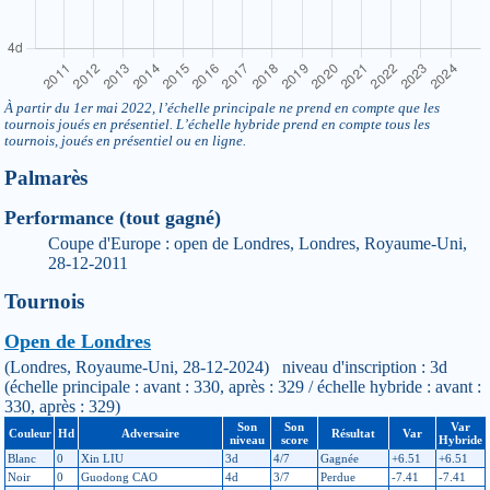
À partir du 1er mai 2022, l’échelle principale ne prend en compte que les
tournois joués en présentiel. L’échelle hybride prend en compte tous les
tournois, joués en présentiel ou en ligne.
Palmarès
Performance (tout gagné)
Coupe d'Europe : open de Londres, Londres, Royaume-Uni,
28-12-2011
Tournois
Open de Londres
(Londres, Royaume-Uni, 28-12-2024) niveau d'inscription : 3d
(échelle principale : avant : 330, après : 329 / échelle hybride : avant :
330, après : 329)
Son
Son
Var
Couleur
Hd
Adversaire
Résultat
Var
niveau
score
Hybride
Blanc
0
Xin LIU
3d
4/7
Gagnée
+6.51
+6.51
Noir
0
Guodong CAO
4d
3/7
Perdue
-7.41
-7.41