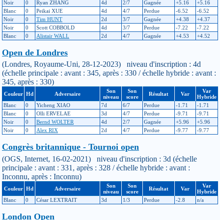
Noir
0
Ryan ZHANG
4d
2/7
Gagnée
+5.16
+5.16
Blanc
0
Peikai XUE
4d
4/7
Perdue
-6.52
-6.52
Noir
0
Tim HUNT
2d
3/7
Gagnée
+4.38
+4.37
Noir
0
Scott COBBOLD
4d
3/7
Perdue
-7.22
-7.22
Blanc
0
Alistair WALL
2d
4/7
Gagnée
+4.53
+4.52
Open de Londres
(Londres, Royaume-Uni, 28-12-2023) niveau d'inscription : 4d
(échelle principale : avant : 345, après : 330 / échelle hybride : avant :
345, après : 330)
Son
Son
Var
Couleur
Hd
Adversaire
Résultat
Var
niveau
score
Hybride
Blanc
0
Yicheng XIAO
7d
6/7
Perdue
-1.71
-1.71
Blanc
0
Olli ERVELAE
3d
4/7
Perdue
-9.71
-9.71
Noir
0
Bernd WOLTER
4d
2/7
Gagnée
+5.96
+5.96
Noir
0
Alex RIX
2d
4/7
Perdue
-9.77
-9.77
Congrès britannique - Tournoi open
(OGS, Internet, 16-02-2021) niveau d'inscription : 3d (échelle
principale : avant : 331, après : 328 / échelle hybride : avant :
Inconnu, après : Inconnu)
Son
Son
Var
Couleur
Hd
Adversaire
Résultat
Var
niveau
score
Hybride
Blanc
0
César LEXTRAIT
3d
1/3
Perdue
-2.8
n/a
London Open