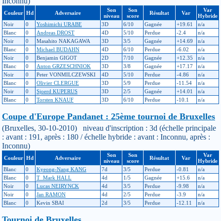
Inconnu)
Son
Son
Var
Couleur
Hd
Adversaire
Résultat
Var
niveau
score
Hybride
Noir
0
Yoshimichi URABE
3D
6/10
Gagnée
+19.61
n/a
Blanc
0
Andreas DROST
4D
5/10
Perdue
-2.4
n/a
Noir
0
Masahito NAKAGAWA
3D
3/5
Gagnée
+14.69
n/a
Blanc
0
Michael BUDAHN
4D
6/10
Perdue
-6.02
n/a
Noir
0
Benjamin GIGOT
2D
7/10
Gagnée
+12.35
n/a
Blanc
0
Anton GRZESCHNIOK
3D
3/8
Gagnée
+17.17
n/a
Noir
0
Peter VONMILCZEWSKI
4D
5/10
Perdue
-4.86
n/a
Blanc
0
Olivier CLERGUE
3D
5/9
Perdue
-11.54
n/a
Noir
0
Sjoerd KUPERUS
3D
2/5
Gagnée
+14.01
n/a
Blanc
0
Torsten KNAUF
3D
6/10
Perdue
-10.1
n/a
Coupe d'Europe Pandanet : 25ème tournoi de Bruxelles
(Bruxelles, 30-10-2010) niveau d'inscription : 3d (échelle principale
: avant : 191, après : 180 / échelle hybride : avant : Inconnu, après :
Inconnu)
Son
Son
Var
Couleur
Hd
Adversaire
Résultat
Var
niveau
score
Hybride
Blanc
0
Kyeong-Nang KANG
7d
3/5
Perdue
-0.81
n/a
Blanc
0
T_Mark HALL
4d
1/5
Gagnée
+15.6
n/a
Noir
0
Lucas NEIRYNCK
4d
3/5
Perdue
-9.98
n/a
Noir
0
Jan RAMON
4d
2/5
Perdue
-3.9
n/a
Blanc
0
Kevin SBAI
2d
3/5
Perdue
-12.11
n/a
Tournoi de Bruxelles