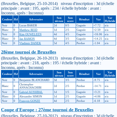
(Bruxelles, Belgique, 25-10-2014) niveau d'inscription : 3d (échelle
principale : avant : 195, après : 234 / échelle hybride : avant :
Inconnu, après : Inconnu)
Son
Son
Var
Couleur
Hd
Adversaire
Résultat
Var
niveau
score
Hybride
Noir
0
Lucas BAKER
2d
0/5
Gagnée
+7.72
n/a
Blanc
0
Matthew REID
1d
2/5
Gagnée
+2.59
n/a
Noir
0
Kim OUWELEEN
4d
4/5
Gagnée
+16.06
n/a
Blanc
0
Jan RAMON
4d
3/5
Gagnée
+14.25
n/a
Noir
0
Vladimir DANEK
5d
4/5
Perdue
-1.04
n/a
28ème tournoi de Bruxelles
(Bruxelles, Belgique, 26-10-2013) niveau d'inscription : 3d (échelle
principale : avant : 218, après : 195 / échelle hybride : avant :
Inconnu, après : Inconnu)
Son
Son
Var
Couleur
Hd
Adversaire
Résultat
Var
niveau
score
Hybride
Noir
0
Benjamin BLANCHARD
3d
3/5
Perdue
-9.75
n/a
Christopher
Blanc
0
2d
2/5
Perdue
-14.71
n/a
ANNACHACHIBI
Noir
0
Gabriel AUSSIBAL
1d
1/5
Gagnée
+3.21
n/a
Blanc
0
Alexander SIMON
1d
2/5
Gagnée
+4.06
n/a
Noir
0
François GONZE
4d
2/5
Perdue
-6.18
n/a
Coupe d'Europe : 27ème tournoi de Bruxelles
(Bruxelles, Belgique, 27-10-2012) niveau d'inscription : 3d (échelle