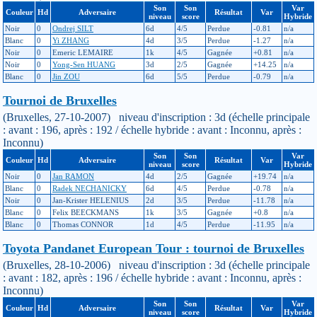
Son
Son
Var
Couleur
Hd
Adversaire
Résultat
Var
niveau
score
Hybride
Noir
0
Ondrej SILT
6d
4/5
Perdue
-0.81
n/a
Blanc
0
Yi ZHANG
4d
3/5
Perdue
-1.27
n/a
Noir
0
Emeric LEMAIRE
1k
4/5
Gagnée
+0.81
n/a
Noir
0
Yong-Sen HUANG
3d
2/5
Gagnée
+14.25
n/a
Blanc
0
Jin ZOU
6d
5/5
Perdue
-0.79
n/a
Tournoi de Bruxelles
(Bruxelles, 27-10-2007) niveau d'inscription : 3d (échelle principale
: avant : 196, après : 192 / échelle hybride : avant : Inconnu, après :
Inconnu)
Son
Son
Var
Couleur
Hd
Adversaire
Résultat
Var
niveau
score
Hybride
Noir
0
Jan RAMON
4d
2/5
Gagnée
+19.74
n/a
Blanc
0
Radek NECHANICKY
6d
4/5
Perdue
-0.78
n/a
Noir
0
Jan-Krister HELENIUS
2d
3/5
Perdue
-11.78
n/a
Blanc
0
Felix BEECKMANS
1k
3/5
Gagnée
+0.8
n/a
Blanc
0
Thomas CONNOR
1d
4/5
Perdue
-11.95
n/a
Toyota Pandanet European Tour : tournoi de Bruxelles
(Bruxelles, 28-10-2006) niveau d'inscription : 3d (échelle principale
: avant : 182, après : 196 / échelle hybride : avant : Inconnu, après :
Inconnu)
Son
Son
Var
Couleur
Hd
Adversaire
Résultat
Var
niveau
score
Hybride