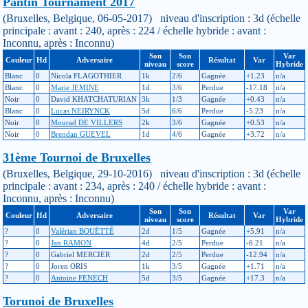
Pantin Tournament 2017
(Bruxelles, Belgique, 06-05-2017) niveau d'inscription : 3d (échelle
principale : avant : 240, après : 224 / échelle hybride : avant :
Inconnu, après : Inconnu)
Son
Son
Var
Couleur
Hd
Adversaire
Résultat
Var
niveau
score
Hybride
Blanc
0
Nicola FLAGOTHIER
1k
2/6
Gagnée
+1.23
n/a
Blanc
0
Marie JEMINE
1d
3/6
Perdue
-17.18
n/a
Noir
0
David KHATCHATURIAN
3k
1/3
Gagnée
+0.43
n/a
Blanc
0
Lucas NEIRYNCK
5d
6/6
Perdue
-5.23
n/a
Noir
0
Mourad DE VILLERS
2k
3/6
Gagnée
+0.53
n/a
Noir
0
Brendan GUEVEL
1d
4/6
Gagnée
+3.72
n/a
31ème Tournoi de Bruxelles
(Bruxelles, Belgique, 29-10-2016) niveau d'inscription : 3d (échelle
principale : avant : 234, après : 240 / échelle hybride : avant :
Inconnu, après : Inconnu)
Son
Son
Var
Couleur
Hd
Adversaire
Résultat
Var
niveau
score
Hybride
?
0
Valérian BOUËTTÉ
2d
1/5
Gagnée
+5.91
n/a
?
0
Jan RAMON
4d
2/5
Perdue
-6.21
n/a
?
0
Gabriel MERCIER
2d
2/5
Perdue
-12.94
n/a
?
0
Joren ORIS
1k
3/5
Gagnée
+1.71
n/a
?
0
Antoine FENECH
5d
3/5
Gagnée
+17.3
n/a
Torunoi de Bruxelles