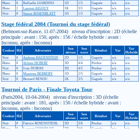
Blanc
0
Raffaella GIARDINO
1D
1/5
Gagnée
n/a
n/a
Blanc
2
Laurent AIGOUY
1K
3/5
Gagnée
n/a
n/a
Noir
0
Simon ROSENBLATT
1D
1/5
Gagnée
n/a
n/a
Stage fédéral 2004 (Tournoi du stage fédéral)
(Belmont-sur-Rance, 11-07-2004) niveau d'inscription : 2D (échelle
principale : avant : 150, après : 156 / échelle hybride : avant :
Inconnu, après : Inconnu)
Son
Son
Var
Couleur
Hd
Adversaire
Résultat
Var
niveau
score
Hybride
Noir
0
Andreas HAUENSTEIN
2D
1/5
Gagnée
n/a
n/a
Blanc
0
Jérôme HUBERT
3D
4/4
Perdue
n/a
n/a
Noir
0
Ivan DUBOIS
3D
4/5
Perdue
n/a
n/a
Blanc
0
Monique BERREBY
1D
2/5
Gagnée
n/a
n/a
Noir
0
Bernard RENOU
1K
3/5
Gagnée
n/a
n/a
Tournoi de Paris - Finale Toyota Tour
(Paris2004, 10-04-2004) niveau d'inscription : 3D (échelle
principale : avant : 181, après : 150 / échelle hybride : avant :
Inconnu, après : Inconnu)
Son
Son
Var
Couleur
Hd
Adversaire
Résultat
Var
niveau
score
Hybride
Noir
0
Fabrice ROSENSTIEHL
3D
3/6
Perdue
n/a
n/a
Blanc
0
Laurent COQUELET
2D
3/6
Gagnée
n/a
n/a
Noir
0
Pau CARLES
3D
3/6
Perdue
n/a
n/a
Blanc
0
Arnaud KNIPPEL
2D
3/6
Perdue
n/a
n/a