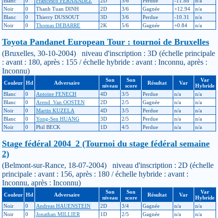
Blanc
0
Francesco FERNANDEZ
2D
5/6
Perdue
-11.88
n/a
Noir
0
Thanh Tuan DINH
2D
3/6
Gagnée
+12.94
n/a
Blanc
0
Thierry DUSSOUT
3D
3/6
Perdue
-10.31
n/a
Noir
0
Thomas DEBARRE
2K
5/6
Gagnée
+0.84
n/a
Toyota Pandanet European Tour : tournoi de Bruxelles
(Bruxelles, 30-10-2004) niveau d'inscription : 3D (échelle principale
: avant : 180, après : 155 / échelle hybride : avant : Inconnu, après :
Inconnu)
Son
Son
Var
Couleur
Hd
Adversaire
Résultat
Var
niveau
score
Hybride
Blanc
0
Antoine FENECH
4D
3/5
Perdue
n/a
n/a
Blanc
0
Arend_Van OOSTEN
2D
2/5
Gagnée
n/a
n/a
Noir
0
Martin KUZELA
4D
3/5
Perdue
n/a
n/a
Blanc
0
Yong-Sen HUANG
3D
2/5
Perdue
n/a
n/a
Noir
0
Phil BECK
1D
4/5
Perdue
n/a
n/a
Stage fédéral 2004_2 (Tournoi du stage fédéral semaine
2)
(Belmont-sur-Rance, 18-07-2004) niveau d'inscription : 2D (échelle
principale : avant : 156, après : 180 / échelle hybride : avant :
Inconnu, après : Inconnu)
Son
Son
Var
Couleur
Hd
Adversaire
Résultat
Var
niveau
score
Hybride
Noir
0
Andreas HAUENSTEIN
2D
3/4
Gagnée
n/a
n/a
Noir
0
Jonathan MILLIER
1D
2/5
Gagnée
n/a
n/a