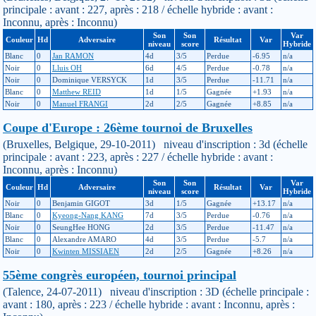
principale : avant : 227, après : 218 / échelle hybride : avant :
Inconnu, après : Inconnu)
Son
Son
Var
Couleur
Hd
Adversaire
Résultat
Var
niveau
score
Hybride
Blanc
0
Jan RAMON
4d
3/5
Perdue
-6.95
n/a
Noir
0
Lluis OH
6d
4/5
Perdue
-0.78
n/a
Noir
0
Dominique VERSYCK
1d
3/5
Perdue
-11.71
n/a
Blanc
0
Matthew REID
1d
1/5
Gagnée
+1.93
n/a
Noir
0
Manuel FRANGI
2d
2/5
Gagnée
+8.85
n/a
Coupe d'Europe : 26ème tournoi de Bruxelles
(Bruxelles, Belgique, 29-10-2011) niveau d'inscription : 3d (échelle
principale : avant : 223, après : 227 / échelle hybride : avant :
Inconnu, après : Inconnu)
Son
Son
Var
Couleur
Hd
Adversaire
Résultat
Var
niveau
score
Hybride
Noir
0
Benjamin GIGOT
3d
1/5
Gagnée
+13.17
n/a
Blanc
0
Kyeong-Nang KANG
7d
3/5
Perdue
-0.76
n/a
Noir
0
SeungHee HONG
2d
3/5
Perdue
-11.47
n/a
Blanc
0
Alexandre AMARO
4d
3/5
Perdue
-5.7
n/a
Noir
0
Kwinten MISSIAEN
2d
2/5
Gagnée
+8.26
n/a
55ème congrès européen, tournoi principal
(Talence, 24-07-2011) niveau d'inscription : 3D (échelle principale :
avant : 180, après : 223 / échelle hybride : avant : Inconnu, après :