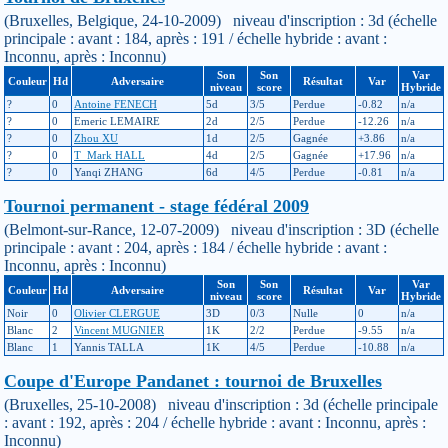
(Bruxelles, Belgique, 24-10-2009) niveau d'inscription : 3d (échelle
principale : avant : 184, après : 191 / échelle hybride : avant :
Inconnu, après : Inconnu)
Son
Son
Var
Couleur
Hd
Adversaire
Résultat
Var
niveau
score
Hybride
?
0
Antoine FENECH
5d
3/5
Perdue
-0.82
n/a
?
0
Emeric LEMAIRE
2d
2/5
Perdue
-12.26
n/a
?
0
Zhou XU
1d
2/5
Gagnée
+3.86
n/a
?
0
T_Mark HALL
4d
2/5
Gagnée
+17.96
n/a
?
0
Yanqi ZHANG
6d
4/5
Perdue
-0.81
n/a
Tournoi permanent - stage fédéral 2009
(Belmont-sur-Rance, 12-07-2009) niveau d'inscription : 3D (échelle
principale : avant : 204, après : 184 / échelle hybride : avant :
Inconnu, après : Inconnu)
Son
Son
Var
Couleur
Hd
Adversaire
Résultat
Var
niveau
score
Hybride
Noir
0
Olivier CLERGUE
3D
0/3
Nulle
0
n/a
Blanc
2
Vincent MUGNIER
1K
2/2
Perdue
-9.55
n/a
Blanc
1
Yannis TALLA
1K
4/5
Perdue
-10.88
n/a
Coupe d'Europe Pandanet : tournoi de Bruxelles
(Bruxelles, 25-10-2008) niveau d'inscription : 3d (échelle principale
: avant : 192, après : 204 / échelle hybride : avant : Inconnu, après :
Inconnu)