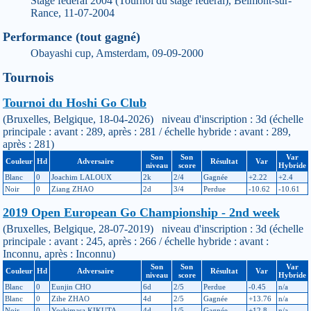
Stage fédéral 2004 (Tournoi du stage fédéral), Belmont-sur-
Rance, 11-07-2004
Performance (tout gagné)
Obayashi cup, Amsterdam, 09-09-2000
Tournois
Tournoi du Hoshi Go Club
(Bruxelles, Belgique, 18-04-2026) niveau d'inscription : 3d (échelle
principale : avant : 289, après : 281 / échelle hybride : avant : 289,
après : 281)
Son
Son
Var
Couleur
Hd
Adversaire
Résultat
Var
niveau
score
Hybride
Blanc
0
Joachim LALOUX
2k
2/4
Gagnée
+2.22
+2.4
Noir
0
Ziang ZHAO
2d
3/4
Perdue
-10.62
-10.61
2019 Open European Go Championship - 2nd week
(Bruxelles, Belgique, 28-07-2019) niveau d'inscription : 3d (échelle
principale : avant : 245, après : 266 / échelle hybride : avant :
Inconnu, après : Inconnu)
Son
Son
Var
Couleur
Hd
Adversaire
Résultat
Var
niveau
score
Hybride
Blanc
0
Eunjin CHO
6d
2/5
Perdue
-0.45
n/a
Blanc
0
Zihe ZHAO
4d
2/5
Gagnée
+13.76
n/a
Noir
0
Yoshimasa KIKUTA
4d
1/5
Gagnée
+12.8
n/a