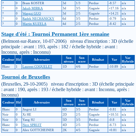
?
0
Bram KOSTER
3d
1/3
Perdue
-8.57
n/a
?
0
Jakub MIRKA
3d
3/5
Gagnée
+17.16
n/a
?
0
Wangzi GUO
3d
2/5
Gagnée
+14.21
n/a
?
0
Radek NECHANICKY
6d
3/5
Perdue
-0.79
n/a
?
0
Martin KUZELA
4d
2/5
Perdue
-8.42
n/a
Stage d'été : Tournoi Permanent 1ère semaine
(Belmont-sur-Rance, 10-07-2006) niveau d'inscription : 3D (échelle
principale : avant : 193, après : 182 / échelle hybride : avant :
Inconnu, après : Inconnu)
Son
Son
Var
Couleur
Hd
Adversaire
Résultat
Var
niveau
score
Hybride
Blanc
1
Laurent COQUELET
1D
4/6
Perdue
-10.89
n/a
Tournoi de Bruxelles
(Bruxelles, 29-10-2005) niveau d'inscription : 3D (échelle principale
: avant : 190, après : 193 / échelle hybride : avant : Inconnu, après :
Inconnu)
Son
Son
Var
Couleur
Hd
Adversaire
Résultat
Var
niveau
score
Hybride
Blanc
0
Jingrui LI
6D
3/5
Perdue
-0.81
n/a
Noir
0
Xi HE
2D
2/5
Gagnée
+10.51
n/a
Noir
0
Yang SU
5D
3/5
Perdue
-0.8
n/a
Blanc
0
Nico SPRUIT
4D
2/5
Perdue
-6.73
n/a
Noir
0
Alex GOTTCHEINER
2K
4/5
Gagnée
+0.81
n/a