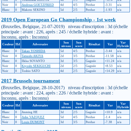
Noir
0
Andreas GOETZFRIED
4d
4/5
Perdue
-3.31
n/a
Blanc
0
Makoto SEKINO
5d
2/5
Perdue
-1.93
n/a
2019 Open European Go Championship - 1st week
(Bruxelles, Belgique, 21-07-2019) niveau d'inscription : 3d (échelle
principale : avant : 226, après : 245 / échelle hybride : avant :
Inconnu, après : Inconnu)
Son
Son
Var
Couleur
Hd
Adversaire
Résultat
Var
niveau
score
Hybride
Blanc
0
Takao YOSHIDA
5d
4/5
Perdue
-3.44
n/a
Noir
0
Tatsushi AKIYA
2d
3/5
Perdue
-11.58
n/a
Blanc
0
Ilkka SOVANTO
3d
3/5
Gagnée
+11.24
n/a
Noir
0
Kiyoshi SEKIGUCHI
2d
2/5
Gagnée
+8.53
n/a
Noir
0
Toshio SATO
4d
2/5
Gagnée
+14.29
n/a
2017 Brussels tournament
(Bruxelles, Belgique, 28-10-2017) niveau d'inscription : 3d (échelle
principale : avant : 224, après : 226 / échelle hybride : avant :
Inconnu, après : Inconnu)
Son
Son
Var
Couleur
Hd
Adversaire
Résultat
Var
niveau
score
Hybride
Blanc
0
Jinming HE
3d
2/5
Gagnée
+10.9
n/a
Blanc
0
Ashe VAZQUEZ
5d
4/5
Perdue
-1.4
n/a
Noir
0
Louis DUMONT
3d
3/5
Perdue
-7.38
n/a