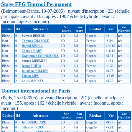
Stage FFG Tournoi Permanent
(Belmont-sur-Rance, 10-07-2005) niveau d'inscription : 2D (échelle
principale : avant : 162, après : 190 / échelle hybride : avant :
Inconnu, après : Inconnu)
Son
Son
Var
Couleur
Hd
Adversaire
Résultat
Var
niveau
score
Hybride
Blanc
0
Sylvain BESSON
1D
2/5
Gagnée
+4
n/a
Noir
0
Thomas CHABOUD
3D
2/2
Perdue
-8.54
n/a
Blanc
0
Harald KROLL
2D
5/9
Gagnée
+14.19
n/a
Noir
0
Charles MARY
3D
3/4
Gagnée
+16.19
n/a
Noir
0
Dominique CORNUEJOLS
1D
2/5
Gagnée
+5.41
n/a
Blanc
0
Patrick MERMIER
1D
2/6
Gagnée
+1.51
n/a
Blanc
0
Izumi FUJITA
4D
4/4
Perdue
-4.12
n/a
Noir
0
Jonathan MILLIER
1D
5/9
Gagnée
+5.78
n/a
Blanc
0
Fabien LIPS
2D
3/5
Perdue
-12.05
n/a
Blanc
2
Louis MECKES
2K
5/8
Gagnée
+5.72
n/a
Tournoi international de Paris
(Paris, 25-03-2005) niveau d'inscription : 2D (échelle principale :
avant : 155, après : 162 / échelle hybride : avant : Inconnu, après :
Inconnu)
Son
Son
Var
Couleur
Hd
Adversaire
Résultat
Var
niveau
score
Hybride
Blanc
0
Jun DUMOLARD
2D
3/6
Gagnée
+9.47
n/a
Noir
0
Sébastien KOCH
2D
4/6
Gagnée
+5.61
n/a