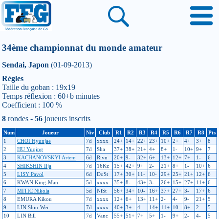
34ème championnat du monde amateur
Sendai, Japon
(01-09-2013)
Règles
Taille du goban : 19x19
Temps réflexion : 60+b minutes
Coefficient : 100 %
8
rondes -
56
joueurs inscrits
Num
Joueur
Niv
Club
R1
R2
R3
R4
R5
R6
R7
R8
Pts
1
CHOI Hyunjae
7d
xxxx
24+
14+
22+
23+
10+
2+
4+
3+
8
2
HU Yuqing
7d
Sha
37+
38+
21+
4+
8+
1-
10+
9+
7
3
KACHANOVSKYI Artem
6d
Rivn
20+
9-
32+
6+
13+
12+
7+
1-
6
4
SHIKSHIN Ilja
7d
16Kz
15+
42+
9+
2-
21+
8+
1-
10+
6
5
LISY Pavol
6d
DoSt
17+
30+
11-
10-
29+
25+
21+
12+
6
6
KWAN King-Man
5d
xxxx
35+
8-
43+
3-
26+
15+
27+
11+
6
7
MITIC Nikola
5d
NiSt
56+
34+
10-
16+
37+
27+
3-
17+
6
8
EMURA Kikou
7d
xxxx
12+
6+
13+
11+
2-
4-
9-
21+
5
9
LIN Shin-Wei
7d
xxxx
40+
3+
4-
14+
11+
10-
8+
2-
5
10
LIN Bill
7d
Vanc
55+
51+
7+
5+
1-
9+
2-
4-
5