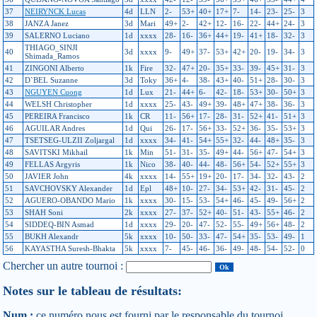
37
NEIRYNCK Lucas
4d
LLN
2-
53+
40+
17+
7-
14-
23-
25-
3
38
JANZA Janez
3d
Mari
49+
2-
42+
12-
16-
22-
44+
24-
3
39
SALERNO Luciano
1d
xxxx
28-
16-
36+
44+
19-
41+
18-
32-
3
THIAGO_SINJI
40
3d
xxxx
9-
49+
37-
53+
42+
20-
19-
34-
3
Shimada_Ramos
41
ZINGONI Alberto
1k
Fire
32-
47+
20-
35+
33-
39-
45+
31-
3
42
D`BEL Suzanne
3d
Toky
36+
4-
38-
43+
40-
51+
28-
30-
3
43
NGUYEN Cuong
1d
Lux
21-
44+
6-
42-
18-
53+
30-
50+
3
44
WELSH Christopher
1d
xxxx
25-
43-
49+
39-
48+
47+
38-
36-
3
45
PEREIRA Francisco
1k
CR
11-
56+
17-
28-
31-
52+
41-
51+
3
46
AGUILAR Andres
1d
Qui
26-
17-
56+
33-
52+
36-
35-
53+
3
47
TSETSEG-ULZII Zoljargal
1d
xxxx
34-
41-
54+
55+
32-
44-
48+
35-
3
48
SAVITSKI Mikhail
1k
Min
51-
31-
35-
49+
44-
56+
47-
54+
3
49
FELLAS Argyris
1k
Nico
38-
40-
44-
48-
56+
54-
52+
55+
3
50
JAVIER John
4k
xxxx
14-
55+
19+
20-
17-
34-
32-
43-
2
51
SAVCHOVSKY Alexander
1d
Epl
48+
10-
27-
34-
53+
42-
31-
45-
2
52
AGUERO-OBANDO Mario
1k
xxxx
30-
15-
53-
54+
46-
45-
49-
56+
2
53
SHAH Soni
2k
xxxx
27-
37-
52+
40-
51-
43-
55+
46-
2
54
SIDDEQ-BIN Asmad
1d
xxxx
29-
20-
47-
52-
55-
49+
56+
48-
2
55
BUKH Alexandr
5k
xxxx
10-
50-
33-
47-
54+
35-
53-
49-
1
56
KAYASTHA Suresh-Bhakta
5k
xxxx
7-
45-
46-
36-
49-
48-
54-
52-
0
Chercher un autre tournoi :
Notes sur le tableau de résultats:
Num :
ce numéro nous est fourni par le responsable du tournoi.