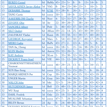
11
BURZO Cornel
6d
BaMa
45+
25+
5+
8-
9-
13+
14+
6-
5
12
SAVOLAINEN Javier-Aleksi
5d
YliG
8-
36+
25+
38+
23+
3-
16+
5-
5
13
DEBARRE Thomas
6d
67SE
31+
28+
8-
26+
3-
11-
25+
22+
5
14
TANG Curtis
6d
xxxx
50+
1-
18+
9-
22+
37+
11-
23+
5
15
AAKERBLOM Charlie
4d
Norr
4-
52+
31+
27-
28+
6-
24+
26+
5
16
ZIVONY Ofer
3d
Jer
22-
39+
28+
7-
38+
24+
12-
27+
5
17
SANCHEZ Albert
3d
Pedr
5-
46+
45+
37-
50+
19+
20+
7-
5
18
SILT Ondrej
6d
AKun
19+
22-
14-
25-
43+
30+
39+
33+
5
19
ZALESKAS Vladas
1d
Kaun
18-
33+
50-
31+
39+
17-
40+
28+
5
20
GIEDROJC Krzysztof
4d
Wars
3-
54+
41+
50+
27-
40+
17-
29+
5
21
MERO Csaba
6d
BuPe
43+
27+
2-
22+
4-
23+
5-
8-
4
22
TAN Jia_Cheng
6d
xxxx
16+
18+
1-
21-
14-
38+
29+
13-
4
23
KUIN Merlijn
6d
Amvn
33+
32+
26+
1-
12-
21-
37+
14-
4
24
KAY Andrew
4d
SLon
1-
35+
30-
32+
34+
16-
15-
38+
4
25
DICKHUT Franz-Josef
6d
VIE
44+
11-
12-
18+
30+
5-
13-
37+
4
CHAROENSITTHISATHIEN
26
5d
xxxx
46+
29+
23-
13-
6-
32+
34+
15-
4
Vorawat
27
SUN Hao-Song
6d
xxxx
53+
21-
51+
15+
20+
7-
6-
16-
4
28
MARQUARDSEN Per
3d
Cop
39+
13-
16-
45+
15-
31+
42+
19-
4
29
UNGER Martin
3d
Graz
54+
26-
34+
30+
5-
33+
22-
20-
4
30
WALCH John
3d
Ishi
52+
5-
24+
29-
25-
18-
43+
42+
4
31
HUTCHINSON James
1d
Belf
13-
48+
15-
19-
45+
28-
51+
41+
4
32
WU Xuqi
4d
xxxx
41+
23-
3-
24-
47+
26-
50+
39+
4
33
DAHL Fredrik
3d
Oslo
23-
19-
55+
46+
41+
29-
36+
18-
4
34
MUALIME Sebastian
4d
xxxx
47+
7-
29-
51+
24-
50+
26-
40+
4
35
BILEN Bertan
2d
Aji
6-
24-
48+
41-
36-
55+
46+
47+
4
36
QUIJANO-NOVOA Santiago
3d
xxxx
42-
12-
39-
56+
35+
46+
33-
44+
4