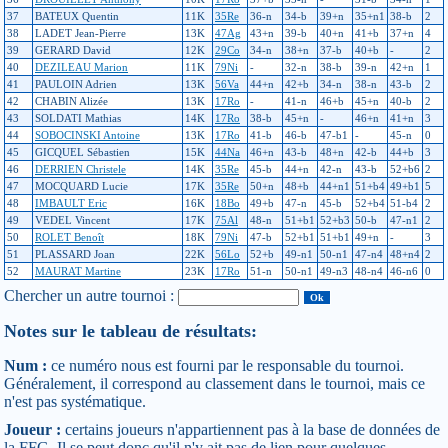
37
BATEUX Quentin
11K
35Re
36-n
34-b
39+n
35+n1
38-b
2
38
LADET Jean-Pierre
13K
47Ag
43+n
39-b
40+n
41+b
37+n
4
39
GERARD David
12K
29Co
34-n
38+n
37-b
40+b
-
2
40
DEZILEAU Marion
11K
79Ni
-
32-n
38-b
39-n
42+n
1
41
PAULOIN Adrien
13K
56Va
44+n
42+b
34-n
38-n
43-b
2
42
CHABIN Alizée
13K
17Ro
-
41-n
46+b
45+n
40-b
2
43
SOLDATI Mathias
14K
17Ro
38-b
45+n
-
46+n
41+n
3
44
SOBOCINSKI Antoine
13K
17Ro
41-b
46-b
47-b1
-
45-n
0
45
GICQUEL Sébastien
15K
44Na
46+n
43-b
48+n
42-b
44+b
3
46
DERRIEN Christele
14K
35Re
45-b
44+n
42-n
43-b
52+b6
2
47
MOCQUARD Lucie
17K
35Re
50+n
48+b
44+n1
51+b4
49+b1
5
48
IMBAULT Eric
16K
18Bo
49+b
47-n
45-b
52+b4
51-b4
2
49
VEDEL Vincent
17K
75Al
48-n
51+b1
52+b3
50-b
47-n1
2
50
ROLET Benoît
18K
79Ni
47-b
52+b1
51+b1
49+n
-
3
51
PLASSARD Joan
22K
56Lo
52+b
49-n1
50-n1
47-n4
48+n4
2
52
MAURAT Martine
23K
17Ro
51-n
50-n1
49-n3
48-n4
46-n6
0
Chercher un autre tournoi :
Notes sur le tableau de résultats:
Num :
ce numéro nous est fourni par le responsable du tournoi.
Généralement, il correspond au classement dans le tournoi, mais ce
n'est pas systématique.
Joueur :
certains joueurs n'appartiennent pas à la base de données de
la FFG. Il se peut donc qu'il n'y ait pas de lien pour quelques