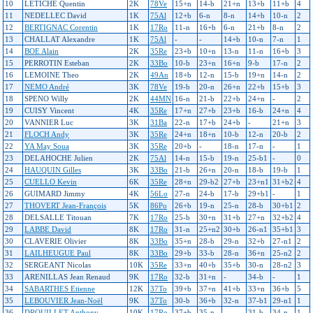
10
LETICHE Quentin
2K
78Ve
15+n
14-b
21+n
13+b
11+b
4
11
NEDELLEC David
1K
75Al
12+b
6-n
8-n
14+b
10-n
2
12
BERTIGNAC Corentin
1K
17Ro
11-n
16+b
6-n
21+b
8-n
2
13
CHALLAT Alexandre
1K
75Al
-
-
14+b
10-n
7-n
1
14
BOE Alain
2K
35Re
23+b
10+n
13-n
11-n
16+b
3
15
PERROTIN Esteban
2K
33Bo
10-b
23+n
16+n
9-b
17-n
2
16
LEMOINE Theo
2K
49An
18+b
12-n
15-b
19+n
14-n
2
17
NEMO André
3K
78Ve
19-b
20-n
26+n
22+b
15+b
3
18
SPENO Willy
2K
44MN
16-n
21-b
22+b
24+n
-
2
19
CUISY Vincent
4K
35Re
17+n
27+b
23+b
16-b
24+n
4
20
VANNIER Luc
3K
31Ba
22-n
17+b
24+b
-
21+n
3
21
FLOCH Andy
3K
35Re
24+n
18+n
10-b
12-n
20-b
2
22
YA May Soua
3K
35Re
20+b
-
18-n
17-n
-
1
23
DELAHOCHE Julien
2K
75Al
14-n
15-b
19-n
25-b1
-
0
24
HAUQUIN Gilles
3K
33Bo
21-b
26+n
20-n
18-b
19-b
1
25
CUELLO Kevin
6K
35Re
28+n
29-b2
27+b
23+n1
31+b2
4
26
GUIMARD Jimmy
4K
56Lo
27-n
24-b
17-b
29+b1
-
1
27
THOVERT Jean-François
5K
86Po
26+b
19-n
25-n
28-b
30+b1
2
28
DELSALLE Titouan
7K
17Ro
25-b
30+n
31+b
27+n
32+b2
4
29
LABBE David
8K
17Ro
31-n
25+n2
30+b
26-n1
35+b1
3
30
CLAVERIE Olivier
8K
33Bo
35+n
28-b
29-n
32+b
27-n1
2
31
LAILHEUGUE Paul
8K
33Bo
29+b
33-b
28-n
36+n
25-n2
2
32
SERGEANT Nicolas
10K
35Re
33+n
40+b
35+b
30-n
28-n2
3
33
ARENILLAS Jean Renaud
9K
17Ro
32-b
31+n
-
34-b
-
1
34
SABARTHES Etienne
12K
37To
39+b
37+n
41+b
33+n
36+b
5
35
LEBOUVIER Jean-Noël
9K
37To
30-b
36+b
32-n
37-b1
29-n1
1
36
DROUILLET Anthony
10K
17Ro
37+b
35-n
-
31-b
34-n
1