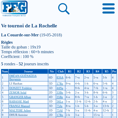
Ve tournoi de La Rochelle
La Couarde-sur-Mer
(19-05-2018)
Règles
Taille du goban : 19x19
Temps réflexion : 60+b minutes
Coefficient : 100 %
5
rondes -
52
joueurs inscrits
Num
Joueur
Niv
Club
R1
R2
R3
R4
R5
Pts
DRÉAN-GUÉNAÏZIA
1
6D
83SA
6+b
7+n
2+n
5+n
3-b
4
Benjamin
2
LI Haohan
5D
17Ro
9+n
4+b
1-b
6+n
5+b
4
3
DONZET Frédéric
5D
44Na
-
9+b
4+n
7+b
1+n
4
4
ZEMOR Solal
2D
33Bo
5+b
2-n
3-b
8+b
6+b
3
5
GRANGER Alban
4D
35Re
4-n
8+b
7+n
1-b
2-n
2
6
RABASSE Maël
1D
56Lo
1-n
11+b
12+b
2-b
4-n
2
7
FRANGI Manuel
3D
75Ju
8+n
1-b
5-b
3-n
13+b
2
8
MALTERE Julien
1D
75Al
7-b
5-n
11+b
4-n
12+b
2
9
DHUR Antoine
2D
17Ro
2-b
3-n
-
15+n
-
1