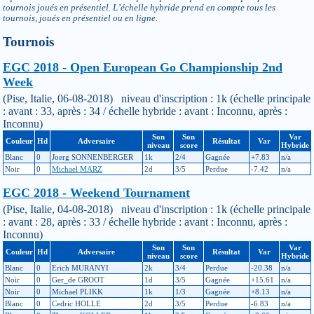
tournois joués en présentiel. L’échelle hybride prend en compte tous les
tournois, joués en présentiel ou en ligne.
Tournois
EGC 2018 - Open European Go Championship 2nd
Week
(Pise, Italie, 06-08-2018) niveau d'inscription : 1k (échelle principale
: avant : 33, après : 34 / échelle hybride : avant : Inconnu, après :
Inconnu)
Son
Son
Var
Couleur
Hd
Adversaire
Résultat
Var
niveau
score
Hybride
Blanc
0
Joerg SONNENBERGER
1k
2/4
Gagnée
+7.83
n/a
Noir
0
Michael MARZ
2d
3/5
Perdue
-7.42
n/a
EGC 2018 - Weekend Tournament
(Pise, Italie, 04-08-2018) niveau d'inscription : 1k (échelle principale
: avant : 28, après : 33 / échelle hybride : avant : Inconnu, après :
Inconnu)
Son
Son
Var
Couleur
Hd
Adversaire
Résultat
Var
niveau
score
Hybride
Blanc
0
Erich MURANYI
2k
3/4
Perdue
-20.38
n/a
Noir
0
Ger_de GROOT
1d
3/5
Gagnée
+15.61
n/a
Noir
0
Michael PLIKK
1k
1/3
Gagnée
+8.13
n/a
Blanc
0
Cedric HOLLE
2d
3/5
Perdue
-6.83
n/a