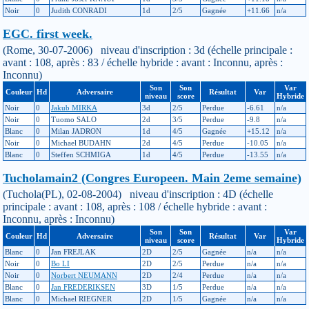
Noir
0
Judith CONRADI
1d
2/5
Gagnée
+11.66
n/a
EGC. first week.
(Rome, 30-07-2006) niveau d'inscription : 3d (échelle principale :
avant : 108, après : 83 / échelle hybride : avant : Inconnu, après :
Inconnu)
Son
Son
Var
Couleur
Hd
Adversaire
Résultat
Var
niveau
score
Hybride
Noir
0
Jakub MIRKA
3d
2/5
Perdue
-6.61
n/a
Noir
0
Tuomo SALO
2d
3/5
Perdue
-9.8
n/a
Blanc
0
Milan JADRON
1d
4/5
Gagnée
+15.12
n/a
Noir
0
Michael BUDAHN
2d
4/5
Perdue
-10.05
n/a
Blanc
0
Steffen SCHMIGA
1d
4/5
Perdue
-13.55
n/a
Tucholamain2 (Congres Europeen. Main 2eme semaine)
(Tuchola(PL), 02-08-2004) niveau d'inscription : 4D (échelle
principale : avant : 108, après : 108 / échelle hybride : avant :
Inconnu, après : Inconnu)
Son
Son
Var
Couleur
Hd
Adversaire
Résultat
Var
niveau
score
Hybride
Blanc
0
Jan FREJLAK
2D
2/5
Gagnée
n/a
n/a
Noir
0
Bo LI
2D
2/5
Perdue
n/a
n/a
Noir
0
Norbert NEUMANN
2D
2/4
Perdue
n/a
n/a
Blanc
0
Jan FREDERIKSEN
3D
1/5
Perdue
n/a
n/a
Blanc
0
Michael RIEGNER
2D
1/5
Gagnée
n/a
n/a