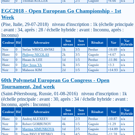
Blanc
0
Thomas KOLLER
1k
2/5
Gagnée
+8.66
n/a
EGC2018 - Open European Go Championship - 1st
Week
(Pise, Italie, 29-07-2018) niveau d'inscription : 1k (échelle principale
: avant : 34, après : 28 / échelle hybride : avant : Inconnu, après :
Inconnu)
Son
Son
Var
Couleur
Hd
Adversaire
Résultat
Var
niveau
score
Hybride
Noir
0
Stefan WROCLAWSKI
1k
3/5
Perdue
-16.69
n/a
Blanc
0
Philippe NICOLAS
2k
3/5
Gagnée
+4.67
n/a
Noir
0
Hsuan-Ju LEE
1d
1/5
Perdue
-11.86
n/a
Blanc
0
May Soua YA
3k
3/5
Gagnée
+3.3
n/a
Noir
0
Malsoon KIM
2d
1/5
Gagnée
+14.93
n/a
60th Polymetal European Go Congress - Open
Tournament, 2nd week
(Saint-Pétersbourg, Russie, 01-08-2016) niveau d'inscription : 1k
(échelle principale : avant : 30, après : 34 / échelle hybride : avant :
Inconnu, après : Inconnu)
Son
Son
Var
Couleur
Hd
Adversaire
Résultat
Var
niveau
score
Hybride
Blanc
0
Andrej ALEXEEV
1d
2/3
Perdue
-10.87
n/a
Noir
0
Robert GORBUNOV
4k
1/5
Gagnée
+1.29
n/a
Blanc
0
Martina SIMUNKOVA
1d
2/5
Gagnée
+14.89
n/a
Noir
0
Ivan PAVLICHENKO
1k
4/5
Perdue
-11.59
n/a