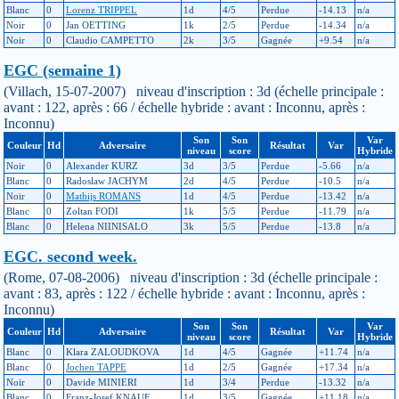
Blanc
0
Lorenz TRIPPEL
1d
4/5
Perdue
-14.13
n/a
Noir
0
Jan OETTING
1k
2/5
Perdue
-14.34
n/a
Noir
0
Claudio CAMPETTO
2k
3/5
Gagnée
+9.54
n/a
EGC (semaine 1)
(Villach, 15-07-2007) niveau d'inscription : 3d (échelle principale :
avant : 122, après : 66 / échelle hybride : avant : Inconnu, après :
Inconnu)
Son
Son
Var
Couleur
Hd
Adversaire
Résultat
Var
niveau
score
Hybride
Noir
0
Alexander KURZ
3d
3/5
Perdue
-5.66
n/a
Blanc
0
Radoslaw JACHYM
2d
4/5
Perdue
-10.5
n/a
Noir
0
Mathijs ROMANS
1d
4/5
Perdue
-13.42
n/a
Blanc
0
Zoltan FODI
1k
5/5
Perdue
-11.79
n/a
Blanc
0
Helena NIINISALO
3k
5/5
Perdue
-13.8
n/a
EGC. second week.
(Rome, 07-08-2006) niveau d'inscription : 3d (échelle principale :
avant : 83, après : 122 / échelle hybride : avant : Inconnu, après :
Inconnu)
Son
Son
Var
Couleur
Hd
Adversaire
Résultat
Var
niveau
score
Hybride
Blanc
0
Klara ZALOUDKOVA
1d
4/5
Gagnée
+11.74
n/a
Blanc
0
Jochen TAPPE
1d
2/5
Gagnée
+17.34
n/a
Noir
0
Davide MINIERI
1d
3/4
Perdue
-13.32
n/a
Blanc
0
Franz-Josef KNAUF
1d
3/5
Gagnée
+11.18
n/a