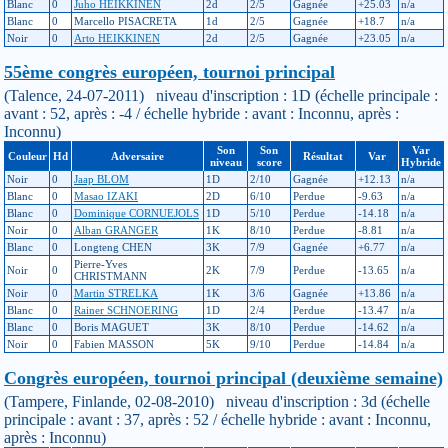
Blanc
0
Juho HEIKKINEN
2d
2/5
Gagnée
+25.03
n/a
Blanc
0
Marcello PISACRETA
1d
2/5
Gagnée
+18.7
n/a
Noir
0
Arto HEIKKINEN
2d
2/5
Gagnée
+23.05
n/a
55ème congrès européen, tournoi principal
(Talence, 24-07-2011) niveau d'inscription : 1D (échelle principale :
avant : 52, après : -4 / échelle hybride : avant : Inconnu, après :
Inconnu)
Son
Son
Var
Couleur
Hd
Adversaire
Résultat
Var
niveau
score
Hybride
Noir
0
Jaap BLOM
1D
2/10
Gagnée
+12.13
n/a
Blanc
0
Masao IZAKI
2D
6/10
Perdue
-9.63
n/a
Blanc
0
Dominique CORNUEJOLS
1D
5/10
Perdue
-14.18
n/a
Noir
0
Alban GRANGER
1K
8/10
Perdue
-8.81
n/a
Blanc
0
Longteng CHEN
3K
7/9
Gagnée
+6.77
n/a
Pierre-Yves
Noir
0
2K
7/9
Perdue
-13.65
n/a
CHRISTMANN
Noir
0
Martin STRELKA
1K
3/6
Gagnée
+13.86
n/a
Blanc
0
Rainer SCHNOERING
1D
2/4
Perdue
-13.47
n/a
Blanc
0
Boris MAGUET
3K
8/10
Perdue
-14.62
n/a
Noir
0
Fabien MASSON
5K
9/10
Perdue
-14.84
n/a
Congrès européen, tournoi principal (deuxième semaine)
(Tampere, Finlande, 02-08-2010) niveau d'inscription : 3d (échelle
principale : avant : 37, après : 52 / échelle hybride : avant : Inconnu,
après : Inconnu)