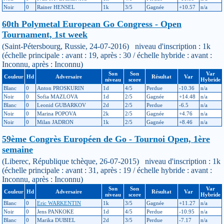
Noir
0
Rainer HENSEL
1k
3/5
Gagnée
+10.57
n/a
60th Polymetal European Go Congress - Open
Tournament, 1st week
(Saint-Pétersbourg, Russie, 24-07-2016) niveau d'inscription : 1k
(échelle principale : avant : 19, après : 30 / échelle hybride : avant :
Inconnu, après : Inconnu)
Son
Son
Var
Couleur
Hd
Adversaire
Résultat
Var
niveau
score
Hybride
Blanc
0
Anton PROSKURIN
1d
4/5
Perdue
-10.36
n/a
Noir
0
Sofia MAZLOVA
1d
2/5
Gagnée
+14.48
n/a
Blanc
0
Leonid GUBARKOV
2d
2/5
Perdue
-6.5
n/a
Noir
0
Marina POPOVA
2k
2/5
Gagnée
+4.76
n/a
Noir
0
Milan JADRON
1k
2/5
Gagnée
+8.46
n/a
59ème Congrès Européen de Go - Tournoi Open, 1ère
semaine
(Liberec, République tchèque, 26-07-2015) niveau d'inscription : 1k
(échelle principale : avant : 31, après : 19 / échelle hybride : avant :
Inconnu, après : Inconnu)
Son
Son
Var
Couleur
Hd
Adversaire
Résultat
Var
niveau
score
Hybride
Blanc
0
Eric WARKENTIN
1k
3/5
Gagnée
+11.27
n/a
Noir
0
Jens PANKOKE
1d
4/5
Perdue
-10.95
n/a
Blanc
0
Marika DUBIEL
2d
3/5
Perdue
-7.17
n/a