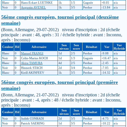
Blanc
0
Hans-Eckart LUETHKE
1k
1/5
Gagnée
+8.05
n/a
Noir
0
Augustin AVENEL
1k
3/5
Perdue
-13.84
n/a
56ème congrès européen, tournoi principal (deuxième
semaine)
(Bonn, Allemagne, 29-07-2012) niveau d'inscription : 2d (échelle
principale : avant : 48, après : 31 / échelle hybride : avant : Inconnu,
après : Inconnu)
Son
Son
Var
Couleur
Hd
Adversaire
Résultat
Var
niveau
score
Hybride
Blanc
0
Manuel FRANGI
1d
2/5
Perdue
-9.08
n/a
Noir
0
Colin-Marius KOCH
1d
1/3
Gagnée
+16.47
n/a
Blanc
0
Akira TAMURA
4d
2/5
Perdue
-2.45
n/a
Noir
0
Hinnerk STACH
2d
3/4
Perdue
-7.05
n/a
Blanc
0
Kirill AKINFEEV
1k
3/5
Perdue
-14.32
n/a
56ème congrès européen, tournoi principal (première
semaine)
(Bonn, Allemagne, 21-07-2012) niveau d'inscription : 2d (échelle
principale : avant : -4, après : 48 / échelle hybride : avant : Inconnu,
après : Inconnu)
Son
Son
Var
Couleur
Hd
Adversaire
Résultat
Var
niveau
score
Hybride
Noir
0
Judith CONRADI
2d
3/5
Perdue
-4.75
n/a
Noir
0
Patrick SAERING
1d
3/5
Perdue
-10.22
n/a