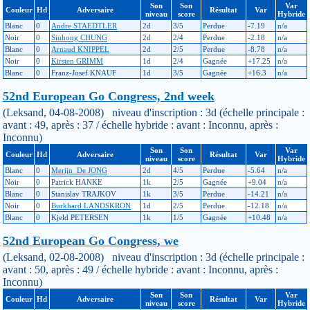
Son
Son
Var
Couleur
Hd
Adversaire
Résultat
Var
niveau
score
Hybride
Blanc
0
Andre STAEDTLER
2d
3/5
Perdue
-7.19
n/a
Noir
0
Siuhong CHUNG
2d
2/4
Perdue
-2.18
n/a
Blanc
0
Arnaud KNIPPEL
2d
2/5
Perdue
-8.78
n/a
Noir
0
Kirsten GRIMM
1d
2/4
Gagnée
+17.25
n/a
Blanc
0
Franz-Josef KNAUF
1d
3/5
Gagnée
+16.3
n/a
52nd European Go Congress, 2nd week
(Leksand, 04-08-2008) niveau d'inscription : 3d (échelle principale :
avant : 49, après : 37 / échelle hybride : avant : Inconnu, après :
Inconnu)
Son
Son
Var
Couleur
Hd
Adversaire
Résultat
Var
niveau
score
Hybride
Blanc
0
Merijn_De JONG
2d
4/5
Perdue
-5.64
n/a
Noir
0
Patrick HANKE
1k
2/5
Gagnée
+9.04
n/a
Blanc
0
Stanislav TRAJKOV
1k
3/5
Perdue
-14.21
n/a
Noir
0
Burkhard LANDSKRON
1d
2/5
Perdue
-12.18
n/a
Blanc
0
Kjeld PETERSEN
1k
1/5
Gagnée
+10.48
n/a
52nd European Go Congress, we
(Leksand, 02-08-2008) niveau d'inscription : 3d (échelle principale :
avant : 50, après : 49 / échelle hybride : avant : Inconnu, après :
Inconnu)
Son
Son
Var
Couleur
Hd
Adversaire
Résultat
Var
niveau
score
Hybride