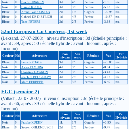
Noir
0
Esa SEURANEN
3d
4/5
Perdue
-1.55
n/a
Noir
0
Harald KROLL
3d
3/5
Perdue
-5.62
n/a
Blanc
0
Arend_Van OOSTEN
2d
1/5
Gagnée
+20.95
n/a
Blanc
0
Gabriel DE DIETRICH
1d
4/5
Perdue
-10.57
n/a
Blanc
0
Taco PETERS
3d
2/5
Perdue
-3.68
n/a
52nd European Go Congress, 1st week
(Leksand, 27-07-2008) niveau d'inscription : 3d (échelle principale :
avant : 39, après : 50 / échelle hybride : avant : Inconnu, après :
Inconnu)
Son
Son
Var
Couleur
Hd
Adversaire
Résultat
Var
niveau
score
Hybride
Blanc
0
Francis ROADS
3d
2/5
Gagnée
+25.83
n/a
Noir
0
Akira TAMURA
4d
3/5
Perdue
-0.94
n/a
Blanc
0
Christian GAWRON
2d
3/5
Perdue
-3.41
n/a
Noir
0
Joachim BEGGEROW
3d
2/5
Perdue
-4.07
n/a
Noir
0
Marc EERBEEK
2d
3/5
Perdue
-6.49
n/a
EGC (semaine 2)
(Villach, 23-07-2007) niveau d'inscription : 3d (échelle principale :
avant : 66, après : 39 / échelle hybride : avant : Inconnu, après :
Inconnu)
Son
Son
Var
Couleur
Hd
Adversaire
Résultat
Var
niveau
score
Hybride
Noir
0
Frauke KUEHN
1k
1/4
Gagnée
+0.93
n/a
Blanc
0
Soeren OHLENBUSCH
2d
2/3
Perdue
-9.47
n/a