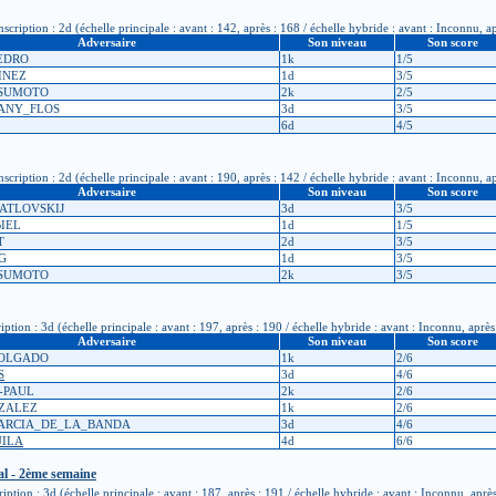
iption : 2d (échelle principale : avant : 142, après : 168 / échelle hybride : avant : Inconnu, a
Adversaire
Son niveau
Son score
PEDRO
1k
1/5
TINEZ
1d
3/5
TSUMOTO
2k
2/5
MANY_FLOS
3d
3/5
6d
4/5
iption : 2d (échelle principale : avant : 190, après : 142 / échelle hybride : avant : Inconnu, a
Adversaire
Son niveau
Son score
JATLOVSKIJ
3d
3/5
BIEL
1d
1/5
T
2d
3/5
G
1d
3/5
TSUMOTO
2k
3/5
ion : 3d (échelle principale : avant : 197, après : 190 / échelle hybride : avant : Inconnu, aprè
Adversaire
Son niveau
Son score
HOLGADO
1k
2/6
S
3d
4/6
T-PAUL
2k
2/6
NZALEZ
1k
2/6
 GARCIA_DE_LA_BANDA
3d
4/6
UILA
4d
6/6
al - 2ème semaine
ion : 3d (échelle principale : avant : 187, après : 191 / échelle hybride : avant : Inconnu, aprè