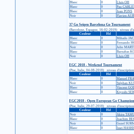
Blanc
0
Lluis OH
Blanc
0
Pau CARLE
Blanc
0
Joan PONS
Noir
0
Flavien AU
37 Go Seigen Barcelona Go Tournament
(Barcelone, Espagne, 16-02-2019) niveau d'inscr
Couleur
Hd
Blanc
0
Mihailo J
Blanc
0
Fernando 
Noir
0
Julio MAR
Blanc
0
Barnabas 
Noir
0
Lluis OH
EGC 2018 - Weekend Tournament
(Pise, Italie, 04-08-2018) niveau d'inscription 
Couleur
Hd
Blanc
0
Manuel FR
Noir
0
Stéphan K
Blanc
0
Vincent GO
Blanc
0
Kiyoshi S
EGC2018 - Open European Go Champions
(Pise, Italie, 29-07-2018) niveau d'inscription 
Couleur
Hd
Noir
0
Akira TAM
Blanc
0
Joachim B
Noir
0
Guzel SUR
Blanc
0
Issei HASH