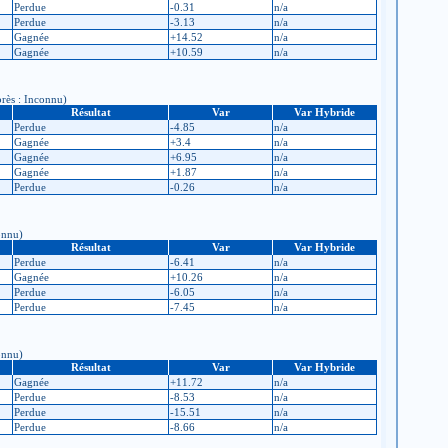
Perdue
-0.31
n/a
Perdue
-3.13
n/a
Gagnée
+14.52
n/a
Gagnée
+10.59
n/a
près : Inconnu)
Résultat
Var
Var Hybride
Perdue
-4.85
n/a
Gagnée
+3.4
n/a
Gagnée
+6.95
n/a
Gagnée
+1.87
n/a
Perdue
-0.26
n/a
connu)
Résultat
Var
Var Hybride
Perdue
-6.41
n/a
Gagnée
+10.26
n/a
Perdue
-6.05
n/a
Perdue
-7.45
n/a
connu)
Résultat
Var
Var Hybride
Gagnée
+11.72
n/a
Perdue
-8.53
n/a
Perdue
-15.51
n/a
Perdue
-8.66
n/a