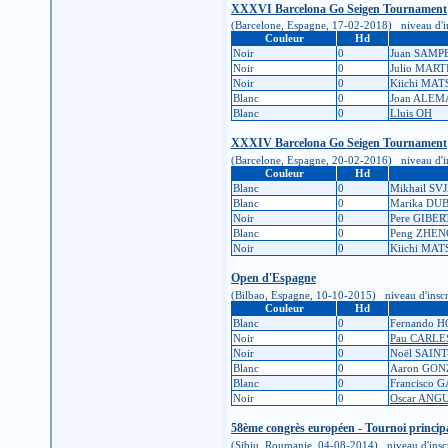
XXXVI Barcelona Go Seigen Tournament
(Barcelone, Espagne, 17-02-2018) niveau d'inscr
Couleur
Hd
Noir
0
Juan SAM
Noir
0
Julio MAR
Noir
0
Kiichi MA
Blanc
0
Joan ALE
Blanc
0
Lluis OH
XXXIV Barcelona Go Seigen Tournament
(Barcelone, Espagne, 20-02-2016) niveau d'inscr
Couleur
Hd
Blanc
0
Mikhail SV
Blanc
0
Marika DU
Noir
0
Pere GIBER
Blanc
0
Peng ZHEN
Noir
0
Kiichi MA
Open d'Espagne
(Bilbao, Espagne, 10-10-2015) niveau d'inscript
Couleur
Hd
Blanc
0
Fernando 
Noir
0
Pau CARLE
Noir
0
Noël SAIN
Blanc
0
Aaron GO
Blanc
0
Francisco
Noir
0
Oscar ANG
58ème congrès européen - Tournoi princip
(Sibiu, Roumanie, 04-08-2014) niveau d'inscript