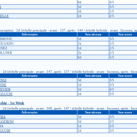
6d
4/5
S
3d
3/5
3d
1/5
BELLE
2d
2/5
iption : 2d (échelle principale : avant : 137, après : 144 / échelle hybride : avant : Inconnu, a
Adversaire
Son niveau
Son score
ACIMOVIC
3d
3/5
HOLGADO
1k
2/5
TINEZ
1d
2/5
KOLLNER
2k
2/5
6d
5/5
: 2d (échelle principale : avant : 147, après : 137 / échelle hybride : avant : Inconnu, après : In
Adversaire
Son niveau
Son score
ANGI
3d
3/5
UNNE
2d
3/5
DIVIER
3d
4/5
EKIGUCHI
2d
3/5
hip - 1st Week
: 2d (échelle principale : avant : 168, après : 147 / échelle hybride : avant : Inconnu, après : In
Adversaire
Son niveau
Son score
URA
3d
3/5
EGGEROW
3d
3/5
MA
1d
3/5
IGUCHI
2d
3/5