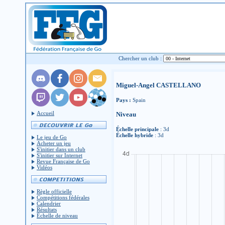
Chercher un club :
Miguel-Angel CASTELLANO
Pays :
Spain
Accueil
Niveau
Échelle principale
: 3d
Échelle hybride
: 3d
Le jeu de Go
Acheter un jeu
S'initier dans un club
S'initier sur Internet
Revue Française de Go
Vidéos
Règle officielle
Compétitions fédérales
Calendrier
Résultats
Échelle de niveau