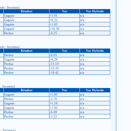
près : Inconnu)
Résultat
Var
Var Hybride
Gagnée
+1.91
n/a
Gagnée
+6.22
n/a
Gagnée
+1.65
n/a
Gagnée
+16.39
n/a
Perdue
-0.25
n/a
près : Inconnu)
Résultat
Var
Var Hybride
Perdue
-6.65
n/a
Gagnée
+4.26
n/a
Perdue
-11.13
n/a
Perdue
-15.35
n/a
Perdue
-19.42
n/a
s : Inconnu)
Résultat
Var
Var Hybride
Gagnée
+1.85
n/a
Perdue
-3.76
n/a
Gagnée
+1.16
n/a
Gagnée
+1.93
n/a
Perdue
-6.49
n/a
Perdue
-2.22
n/a
s : Inconnu)