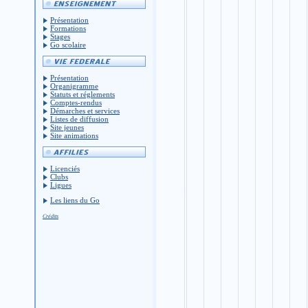
Présentation
Formations
Stages
Go scolaire
Présentation
Organigramme
Statuts et réglements
Comptes-rendus
Démarches et services
Listes de diffusion
Site jeunes
Site animations
Licenciés
Clubs
Ligues
Les liens du Go
Crédits