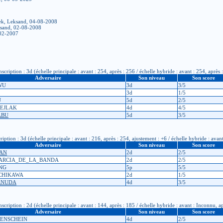
ek, Leksand, 04-08-2008
sand, 02-08-2008
-02-2007
iption : 3d (échelle principale : avant : 254, après : 256 / échelle hybride : avant : 254, après 
Adversaire
Son niveau
Son score
 WU
3d
3/5
3d
1/5
U
5d
2/5
FREJLAK
4d
4/5
ABU
5d
3/5
ion : 3d (échelle principale : avant : 216, après : 254, ajustement : +6 / échelle hybride : avant
Adversaire
Son niveau
Son score
DAN
2d
2/5
 GARCIA_DE_LA_BANDA
2d
2/5
ANG
5p
5/5
ICHIKAWA
2d
1/5
ERNUDA
4d
3/5
iption : 2d (échelle principale : avant : 144, après : 185 / échelle hybride : avant : Inconnu, a
Adversaire
Son niveau
Son score
YENSCHEIN
4d
2/5