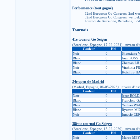
Performance (tout gagné)
52nd European Go Congress, 2nd we
52nd European Go Congress, we, Lek
Tournoi de Barcelone, Barcelone, 17
Tournois
41e tournoi Go Seigen
(Barcelone, Espagne, 17-02-2024) niveau d'inscr
Couleur
Hd
Noir
0
Shaoxiang
Blanc
0
Joan PONS
Blanc
0
Zhentao LI
Noir
0
Virzhinia 
Blanc
0
Koichiro H
24e open de Madrid
(Madrid, Espagne, 06-05-2023) niveau d'inscript
Couleur
Hd
Noir
0
Jesus ROL
Blanc
0
Francisco
Blanc
0
Yanhao W
Blanc
0
Ryutaro M
Noir
0
Ignacio C
38ème tournoi Go Seigen
(Barcelone, Espagne, 15-02-2020) niveau d'inscr
Couleur
Hd
Noir
0
Marco ME