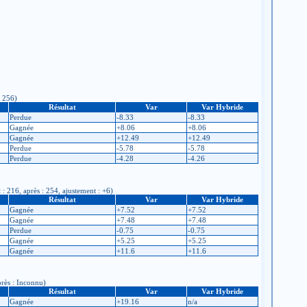
: 256)
Résultat
Var
Var Hybride
Perdue
-8.33
-8.33
Gagnée
+8.06
+8.06
Gagnée
+12.49
+12.49
Perdue
-5.78
-5.78
Perdue
-4.28
-4.26
 : 216, après : 254, ajustement : +6)
Résultat
Var
Var Hybride
Gagnée
+7.52
+7.52
Gagnée
+7.48
+7.48
Perdue
-0.75
-0.75
Gagnée
+5.25
+5.25
Gagnée
+11.6
+11.6
près : Inconnu)
Résultat
Var
Var Hybride
Gagnée
+19.16
n/a