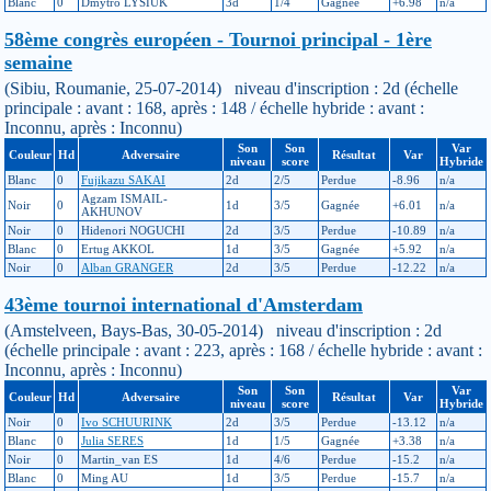
Blanc
0
Dmytro LYSIUK
3d
1/4
Gagnée
+6.98
n/a
58ème congrès européen - Tournoi principal - 1ère
semaine
(Sibiu, Roumanie, 25-07-2014) niveau d'inscription : 2d (échelle
principale : avant : 168, après : 148 / échelle hybride : avant :
Inconnu, après : Inconnu)
Son
Son
Var
Couleur
Hd
Adversaire
Résultat
Var
niveau
score
Hybride
Blanc
0
Fujikazu SAKAI
2d
2/5
Perdue
-8.96
n/a
Agzam ISMAIL-
Noir
0
1d
3/5
Gagnée
+6.01
n/a
AKHUNOV
Noir
0
Hidenori NOGUCHI
2d
3/5
Perdue
-10.89
n/a
Blanc
0
Ertug AKKOL
1d
3/5
Gagnée
+5.92
n/a
Noir
0
Alban GRANGER
2d
3/5
Perdue
-12.22
n/a
43ème tournoi international d'Amsterdam
(Amstelveen, Bays-Bas, 30-05-2014) niveau d'inscription : 2d
(échelle principale : avant : 223, après : 168 / échelle hybride : avant :
Inconnu, après : Inconnu)
Son
Son
Var
Couleur
Hd
Adversaire
Résultat
Var
niveau
score
Hybride
Noir
0
Ivo SCHUURINK
2d
3/5
Perdue
-13.12
n/a
Blanc
0
Julia SERES
1d
1/5
Gagnée
+3.38
n/a
Noir
0
Martin_van ES
1d
4/6
Perdue
-15.2
n/a
Blanc
0
Ming AU
1d
3/5
Perdue
-15.7
n/a