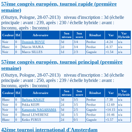
57ème congrès européen, tournoi rapide (première
semaine)
(Olsztyn, Pologne, 28-07-2013) niveau d'inscription : 3d (échelle
principale : avant : 239, après : 230 / échelle hybride : avant :
Inconnu, après : Inconnu)
Son
Son
Var
Couleur
Hd
Adversaire
Résultat
Var
niveau
score
Hybride
Noir
0
Dominik BOVIZ
3d
3/4
Perdue
-4.24
n/a
Blanc
0
Marcin MAJKA
2d
3/4
Perdue
-6.37
n/a
Noir
0
Marco SILLES
1d
2/3
Gagnée
+1.54
n/a
57ème congrès européen, tournoi principal (première
semaine)
(Olsztyn, Pologne, 28-07-2013) niveau d'inscription : 3d (échelle
principale : avant : 250, après : 239 / échelle hybride : avant :
Inconnu, après : Inconnu)
Son
Son
Var
Couleur
Hd
Adversaire
Résultat
Var
niveau
score
Hybride
Blanc
0
Barbara KNAUF
3d
3/5
Perdue
-7.38
n/a
Noir
0
Pekka KEIPI
2d
3/5
Perdue
-12.69
n/a
Noir
0
Katsutoshi NAGAHAMA
3d
2/5
Gagnée
+14.15
n/a
Noir
0
Bernd LEWERENZ
3d
1/5
Perdue
-10.46
n/a
Blanc
0
Keiko FUKUI
2d
0/1
Gagnée
+5.57
n/a
42ème tournoi international d'Amsterdam