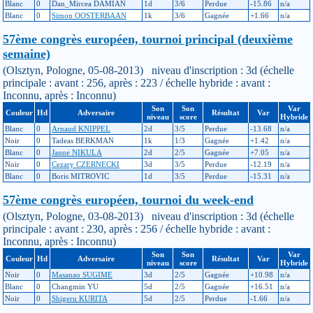
Blanc
0
Dan_Mircea DAMIAN
1d
3/6
Perdue
-15.86
n/a
Blanc
0
Simon OOSTERBAAN
1k
3/6
Gagnée
+1.66
n/a
57ème congrès européen, tournoi principal (deuxième
semaine)
(Olsztyn, Pologne, 05-08-2013) niveau d'inscription : 3d (échelle
principale : avant : 256, après : 223 / échelle hybride : avant :
Inconnu, après : Inconnu)
Son
Son
Var
Couleur
Hd
Adversaire
Résultat
Var
niveau
score
Hybride
Blanc
0
Arnaud KNIPPEL
2d
3/5
Perdue
-13.68
n/a
Noir
0
Tadeas BERKMAN
1k
1/3
Gagnée
+1.42
n/a
Blanc
0
Janne NIKULA
2d
2/5
Gagnée
+7.05
n/a
Noir
0
Cezary CZERNECKI
3d
3/5
Perdue
-12.19
n/a
Blanc
0
Boris MITROVIC
1d
3/5
Perdue
-15.31
n/a
57ème congrès européen, tournoi du week-end
(Olsztyn, Pologne, 03-08-2013) niveau d'inscription : 3d (échelle
principale : avant : 230, après : 256 / échelle hybride : avant :
Inconnu, après : Inconnu)
Son
Son
Var
Couleur
Hd
Adversaire
Résultat
Var
niveau
score
Hybride
Noir
0
Masanao SUGIME
3d
2/5
Gagnée
+10.98
n/a
Blanc
0
Changmin YU
5d
2/5
Gagnée
+16.51
n/a
Noir
0
Shigeru KURITA
5d
2/5
Perdue
-1.66
n/a