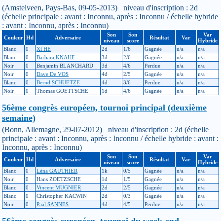
(Amstelveen, Pays-Bas, 09-05-2013) niveau d'inscription : 2d
(échelle principale : avant : Inconnu, après : Inconnu / échelle hybride
: avant : Inconnu, après : Inconnu)
Son
Son
Var
Couleur
Hd
Adversaire
Résultat
Var
niveau
score
Hybride
Blanc
0
Xi HE
2d
1/6
Gagnée
n/a
n/a
Blanc
0
Barbara KNAUF
3d
2/6
Gagnée
n/a
n/a
Noir
0
Benjamin BLANCHARD
3d
4/6
Perdue
n/a
n/a
Noir
0
Dave De VOS
4d
2/5
Gagnée
n/a
n/a
Blanc
0
Bernd SCHUETZE
4d
3/6
Perdue
n/a
n/a
Noir
0
Thomas GOETTSCHE
1d
4/6
Gagnée
n/a
n/a
56ème congrès européen, tournoi principal (deuxième
semaine)
(Bonn, Allemagne, 29-07-2012) niveau d'inscription : 2d (échelle
principale : avant : Inconnu, après : Inconnu / échelle hybride : avant :
Inconnu, après : Inconnu)
Son
Son
Var
Couleur
Hd
Adversaire
Résultat
Var
niveau
score
Hybride
Blanc
0
Léna GAUTHIER
1k
0/5
Gagnée
n/a
n/a
Noir
0
Hans ZOETZSCHE
1d
1/5
Gagnée
n/a
n/a
Blanc
0
Vincent MUGNIER
2d
2/5
Gagnée
n/a
n/a
Blanc
0
Christopher KACWIN
2d
0/3
Gagnée
n/a
n/a
Noir
0
Paal SANNES
4d
4/5
Perdue
n/a
n/a
56ème congrès européen, tournoi du week-end