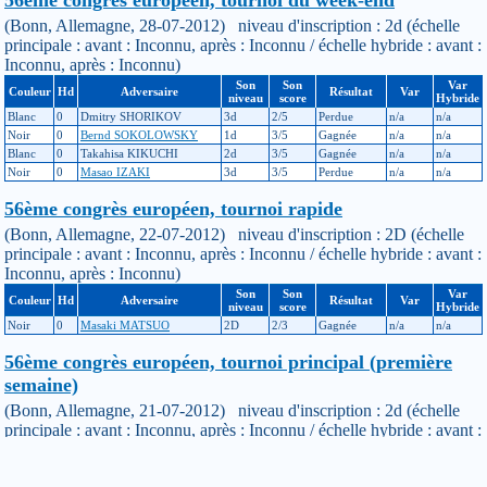
(Bonn, Allemagne, 28-07-2012) niveau d'inscription : 2d (échelle
principale : avant : Inconnu, après : Inconnu / échelle hybride : avant :
Inconnu, après : Inconnu)
Son
Son
Var
Couleur
Hd
Adversaire
Résultat
Var
niveau
score
Hybride
Blanc
0
Dmitry SHORIKOV
3d
2/5
Perdue
n/a
n/a
Noir
0
Bernd SOKOLOWSKY
1d
3/5
Gagnée
n/a
n/a
Blanc
0
Takahisa KIKUCHI
2d
3/5
Gagnée
n/a
n/a
Noir
0
Masao IZAKI
3d
3/5
Perdue
n/a
n/a
56ème congrès européen, tournoi rapide
(Bonn, Allemagne, 22-07-2012) niveau d'inscription : 2D (échelle
principale : avant : Inconnu, après : Inconnu / échelle hybride : avant :
Inconnu, après : Inconnu)
Son
Son
Var
Couleur
Hd
Adversaire
Résultat
Var
niveau
score
Hybride
Noir
0
Masaki MATSUO
2D
2/3
Gagnée
n/a
n/a
56ème congrès européen, tournoi principal (première
semaine)
(Bonn, Allemagne, 21-07-2012) niveau d'inscription : 2d (échelle
principale : avant : Inconnu, après : Inconnu / échelle hybride : avant :
Inconnu, après : Inconnu)
Son
Son
Var
Couleur
Hd
Adversaire
Résultat
Var
niveau
score
Hybride