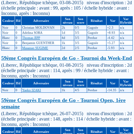
(Liberec, République tchèque, 03-08-2015) niveau d'inscription : 2d
(échelle principale : avant : 99, après : 105 / échelle hybride : avant :
Inconnu, après : Inconnu)
Son
Son
Var
Couleur
Hd
Adversaire
Résultat
Var
niveau
score
Hybride
Noir
0
Christian MOLDOVAN
2k
0/5
Gagnée
+2.3
n/a
Noir
0
Adelina SORA
1d
3/5
Gagnée
+8.93
n/a
Blanc
0
Thomas JIPP
4d
3/5
Perdue
-4.42
n/a
Noir
0
Benjamin GUENTHER
1k
3/5
Gagnée
+5.27
n/a
Blanc
0
Masanao SUGIME
2d
2/5
Perdue
-5.93
n/a
59ème Congrès Européen de Go - Tournoi du Week-End
(Liberec, République tchèque, 01-08-2015) niveau d'inscription : 2d
(échelle principale : avant : 114, après : 99 / échelle hybride : avant :
Inconnu, après : Inconnu)
Son
Son
Var
Couleur
Hd
Adversaire
Résultat
Var
niveau
score
Hybride
Noir
0
Yaeko IZAKI
1k
4/5
Perdue
-14.35
n/a
59ème Congrès Européen de Go - Tournoi Open, 1ère
semaine
(Liberec, République tchèque, 26-07-2015) niveau d'inscription : 2d
(échelle principale : avant : 148, après : 114 / échelle hybride : avant :
Inconnu, après : Inconnu)
Son
Son
Var
Couleur
Hd
Adversaire
Résultat
Var
niveau
score
Hybride