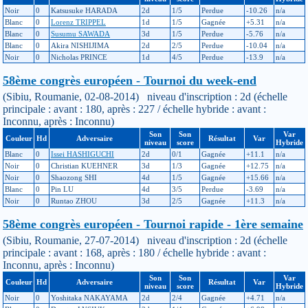
Noir
0
Katsusuke HARADA
2d
1/5
Perdue
-10.26
n/a
Blanc
0
Lorenz TRIPPEL
1d
1/5
Gagnée
+5.31
n/a
Blanc
0
Susumu SAWADA
3d
1/5
Perdue
-5.76
n/a
Blanc
0
Akira NISHIJIMA
2d
2/5
Perdue
-10.04
n/a
Noir
0
Nicholas PRINCE
1d
4/5
Perdue
-13.9
n/a
58ème congrès européen - Tournoi du week-end
(Sibiu, Roumanie, 02-08-2014) niveau d'inscription : 2d (échelle
principale : avant : 180, après : 227 / échelle hybride : avant :
Inconnu, après : Inconnu)
Son
Son
Var
Couleur
Hd
Adversaire
Résultat
Var
niveau
score
Hybride
Blanc
0
Issei HASHIGUCHI
2d
0/1
Gagnée
+11.1
n/a
Noir
0
Christian KUEHNER
3d
1/3
Gagnée
+12.75
n/a
Noir
0
Shaozong SHI
4d
1/5
Gagnée
+15.66
n/a
Blanc
0
Pin LU
4d
3/5
Perdue
-3.69
n/a
Noir
0
Runtao ZHOU
3d
2/5
Gagnée
+11.3
n/a
58ème congrès européen - Tournoi rapide - 1ère semaine
(Sibiu, Roumanie, 27-07-2014) niveau d'inscription : 2d (échelle
principale : avant : 168, après : 180 / échelle hybride : avant :
Inconnu, après : Inconnu)
Son
Son
Var
Couleur
Hd
Adversaire
Résultat
Var
niveau
score
Hybride
Noir
0
Yoshitaka NAKAYAMA
2d
2/4
Gagnée
+4.71
n/a