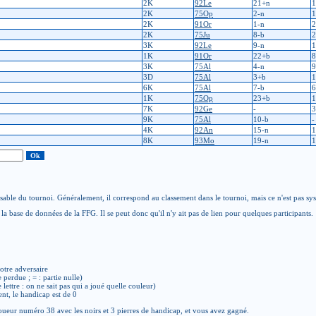
2K
92Le
21+n
1
2K
75Op
2-n
1
2K
91Or
1-n
2
2K
75Ju
8-b
2
3K
92Le
9-n
1
1K
91Or
22+b
8
3K
75Al
4-n
9
3D
75Al
3+b
1
6K
75Al
7-b
6
1K
75Op
23+b
1
7K
92Ge
-
3
9K
75Al
10-b
-
4K
92An
15-n
1
8K
93Mo
19-n
1
able du tournoi. Généralement, il correspond au classement dans le tournoi, mais ce n'est pas sy
la base de données de la FFG. Il se peut donc qu'il n'y ait pas de lien pour quelques participants.
otre adversaire
e perdue ; = : partie nulle)
de lettre : on ne sait pas qui a joué quelle couleur)
ent, le handicap est de 0
ueur numéro 38 avec les noirs et 3 pierres de handicap, et vous avez gagné.