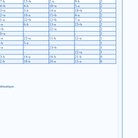
7-b
13+b
2-n
9-b
2
4+b
4-b
18+n
5-n
2
3+n
3-b
14-n
18+b
2
2+n
10-n
15+b
4-n
2
1-n
22+b
12+b
7-n
2
-n
6-b
13-n
23+b
2
+b
-
22+n
-
2
0+n
-
-
-
2
-n
23+n
11-b
12-n
1
-b
5-n
-
-
1
-n
-
23+b
-
1
-
-
22+n
1
3-b
14-n
16-b
21-b
0
2-b
18-b
20-n
15-n
0
stématique.