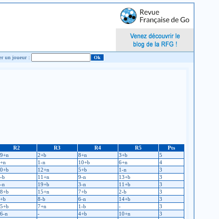
Chercher un joueur :
R2
R3
R4
R5
Pts
9+n
2+b
8+n
3+b
5
+n
1-n
10+b
6+n
4
0+b
12+n
5+b
1-n
3
-b
11+n
9-n
13+b
3
-n
19+b
3-n
11+b
3
8+b
15+n
7+b
2-b
3
+b
8-b
6-n
14+b
3
5+b
7+n
1-b
-
3
6-n
-
4+b
10+n
3