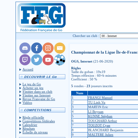
Chercher un club :
Championnat de la Ligue Île-de-Franc
OGS, Internet
(21-06-2020)
Règles
Accueil
Taille du goban : 19x19
Temps réflexion : 60+b minutes
Coefficient : 50 %
Le jeu de Go
5
rondes -
23
joueurs inscrits
Acheter un jeu
S'initier dans un club
Num
S'initier sur Internet
1
FRANGI Manuel
Revue Française de Go
2
TU Linh Vu
Vidéos
3
MARTIN Eric
4
LI Boyuan
5
KUNNE Stéphan
Règle officielle
6
TOUCHARD Arthur
Compétitions fédérales
Calendrier
7
TOUZOT Cyan
Résultats
8
BLANCHARD Benjamin
Échelle de niveau
9
MALTERE Julien