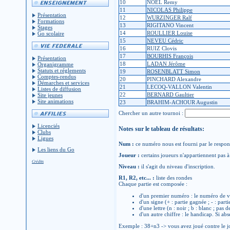
10
NOEL Remy
11
NICOLAS Philippe
Présentation
12
WURZINGER Ralf
Formations
13
RIGITANO Vincent
Stages
14
ROULLIER Louise
Go scolaire
15
NEVEU Cédric
16
RUIZ Clovis
17
BOURHIS François
Présentation
18
LADAN Jérôme
Organigramme
Statuts et réglements
19
ROSENBLATT Simon
Comptes-rendus
20
PINCHARD Alexandre
Démarches et services
21
LECOQ-VALLON Valentin
Listes de diffusion
22
BERNARD Gaultier
Site jeunes
Site animations
23
BRAHIM-ACHOUR Augustin
Chercher un autre tournoi :
Licenciés
Notes sur le tableau de résultats:
Clubs
Ligues
Num :
ce numéro nous est fourni par le respons
Les liens du Go
Joueur :
certains joueurs n'appartiennent pas à 
Crédits
Niveau :
il s'agit du niveau d'inscription.
R1, R2, etc... :
liste des rondes
Chaque partie est composée :
d'un premier numéro : le numéro de v
d'un signe (+ : partie gagnée ; - : parti
d'une lettre (n : noir ; b : blanc ; pas 
d'un autre chiffre : le handicap. Si abs
Exemple : 38+n3 -> vous avez joué contre le jo