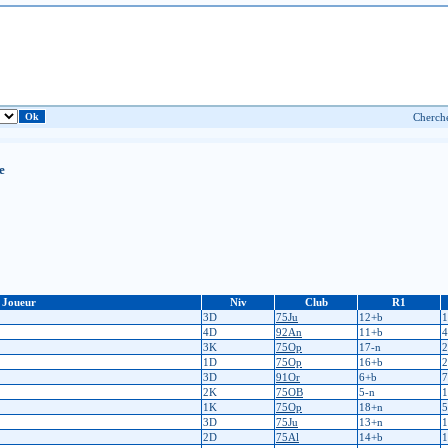
e
Joueur
Niv
Club
R1
3D
75Ju
12+b
1
4D
92An
11+b
4
3K
75Op
17-n
2
1D
75Op
16+b
2
3D
91Or
6+b
7
2K
75OB
5-n
1
1K
75Op
18+n
5
3D
75Ju
13+n
1
2D
75Al
14+b
1