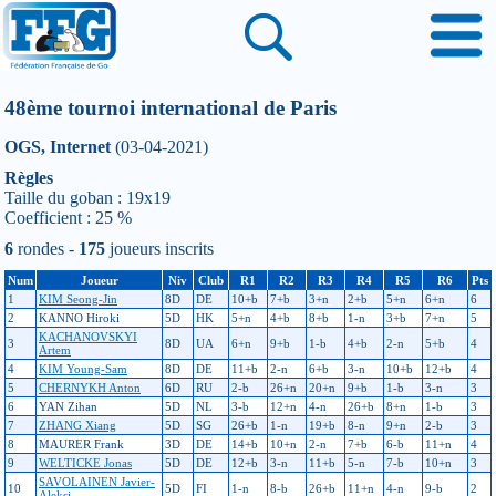
48ème tournoi international de Paris
OGS, Internet
(03-04-2021)
Règles
Taille du goban : 19x19
Coefficient : 25 %
6
rondes -
175
joueurs inscrits
Num
Joueur
Niv
Club
R1
R2
R3
R4
R5
R6
Pts
1
KIM Seong-Jin
8D
DE
10+b
7+b
3+n
2+b
5+n
6+n
6
2
KANNO Hiroki
5D
HK
5+n
4+b
8+b
1-n
3+b
7+n
5
KACHANOVSKYI
3
8D
UA
6+n
9+b
1-b
4+b
2-n
5+b
4
Artem
4
KIM Young-Sam
8D
DE
11+b
2-n
6+b
3-n
10+b
12+b
4
5
CHERNYKH Anton
6D
RU
2-b
26+n
20+n
9+b
1-b
3-n
3
6
YAN Zihan
5D
NL
3-b
12+n
4-n
26+b
8+n
1-b
3
7
ZHANG Xiang
5D
SG
26+b
1-n
19+b
8-n
9+n
2-b
3
8
MAURER Frank
3D
DE
14+b
10+n
2-n
7+b
6-b
11+n
4
9
WELTICKE Jonas
5D
DE
12+b
3-n
11+b
5-n
7-b
10+n
3
SAVOLAINEN Javier-
10
5D
FI
1-n
8-b
26+b
11+n
4-n
9-b
2
Aleksi