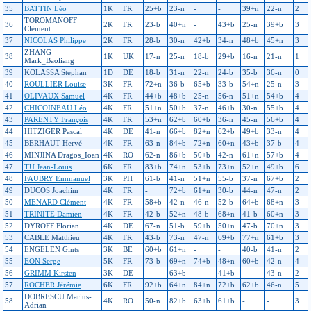
35
BATTIN Léo
1K
FR
25+b
23-n
-
-
39+n
22-n
2
TOROMANOFF
36
2K
FR
23-b
40+n
-
43+b
25-n
39+b
3
Clément
37
NICOLAS Philippe
2K
FR
28-b
30-n
42+b
34-n
48+b
45+n
3
ZHANG
38
1K
UK
17-n
25-n
18-b
29+b
16-n
21-n
1
Mark_Baoliang
39
KOLASSA Stephan
1D
DE
18-b
31-n
22-n
24-b
35-b
36-n
0
40
ROULLIER Louise
3K
FR
72+n
36-b
65+b
33-b
54+n
25-n
3
41
OLIVAUX Samuel
4K
FR
44+b
48+b
25-n
56-n
51+n
54+b
4
42
CHICOINEAU Léo
4K
FR
51+n
50+b
37-n
46+b
30-n
55+b
4
43
PARENTY François
4K
FR
53+n
62+b
60+b
36-n
45-n
56+b
4
44
HITZIGER Pascal
4K
DE
41-n
66+b
82+n
62+b
49+b
33-n
4
45
BERHAUT Hervé
4K
FR
63-n
84+b
72+n
60+n
43+b
37-b
4
46
MINJINA Dragos_Ioan
4K
RO
62-n
86+b
50+b
42-n
61+n
57+b
4
47
TU Jean-Louis
6K
FR
83+b
74+n
53+b
73+n
52+n
49+b
6
48
FAUBRY Emmanuel
3K
PH
61-b
41-n
51+n
55-b
37-n
67+b
2
49
DUCOS Joachim
4K
FR
-
72+b
61+n
30-b
44-n
47-n
2
50
MENARD Clément
4K
FR
58+b
42-n
46-n
52-b
64+b
68+n
3
51
TRINITE Damien
4K
FR
42-b
52+n
48-b
68+n
41-b
60+n
3
52
DYROFF Florian
4K
DE
67-n
51-b
59+b
50+n
47-b
70+n
3
53
CABLE Matthieu
4K
FR
43-b
73-n
47-n
69+b
77+n
61+b
3
54
ENGELEN Gints
3K
BE
60+b
61+n
-
-
40-b
41-n
2
55
EON Serge
5K
FR
73-b
69+n
74+b
48+n
60+b
42-n
4
56
GRIMM Kirsten
3K
DE
-
63+b
-
41+b
-
43-n
2
57
ROCHER Jérémie
6K
FR
92+b
64+n
84+n
72+b
62+b
46-n
5
DOBRESCU Marius-
58
4K
RO
50-n
82+b
63+b
61+b
-
-
3
Adrian