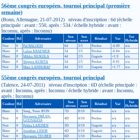
56ème congrès européen, tournoi principal (première
semaine)
(Bonn, Allemagne, 21-07-2012) niveau d'inscription : 6d (échelle
principale : avant : 550, après : 534 / échelle hybride : avant :
Inconnu, après : Inconnu)
Son
Son
Var
Couleur
Hd
Adversaire
Résultat
Var
niveau
score
Hybride
Noir
0
Pal BALOGH
6d
3/5
Perdue
-6.09
n/a
Blanc
0
Lukas KRAEMER
5d
3/5
Perdue
-6.84
n/a
Blanc
0
Mikko SIUKOLA
4d
2/5
Gagnée
+1.9
n/a
Blanc
0
Shigeru KURITA
5d
2/5
Perdue
-6.91
n/a
Noir
0
Marc LANDGRAF
4d
3/5
Gagnée
+1.77
n/a
55ème congrès européen, tournoi principal
(Talence, 24-07-2011) niveau d'inscription : 6D (échelle principale :
avant : Inconnu, après : Inconnu / échelle hybride : avant : Inconnu,
après : Inconnu)
Son
Son
Var
Couleur
Hd
Adversaire
Résultat
Var
niveau
score
Hybride
Blanc
0
Sang_Youn JEON
7D
8/10
Perdue
n/a
n/a
Benjamin DRÉAN-
Noir
0
4D
6/10
Perdue
n/a
n/a
GUÉNAÏZIA
Noir
0
Pekka LAJUNEN
3D
6/10
Gagnée
n/a
n/a
Blanc
0
Jonathan LIDOR
4D
6/10
Gagnée
n/a
n/a
Noir
0
Benjamin TEUBER
6D
5/10
Perdue
n/a
n/a