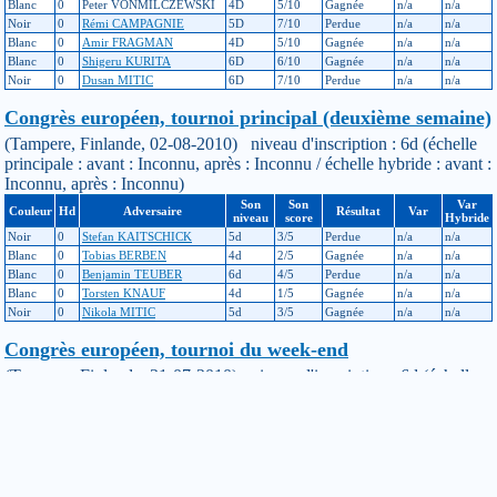
Blanc
0
Peter VONMILCZEWSKI
4D
5/10
Gagnée
n/a
n/a
Noir
0
Rémi CAMPAGNIE
5D
7/10
Perdue
n/a
n/a
Blanc
0
Amir FRAGMAN
4D
5/10
Gagnée
n/a
n/a
Blanc
0
Shigeru KURITA
6D
6/10
Gagnée
n/a
n/a
Noir
0
Dusan MITIC
6D
7/10
Perdue
n/a
n/a
Congrès européen, tournoi principal (deuxième semaine)
(Tampere, Finlande, 02-08-2010) niveau d'inscription : 6d (échelle
principale : avant : Inconnu, après : Inconnu / échelle hybride : avant :
Inconnu, après : Inconnu)
Son
Son
Var
Couleur
Hd
Adversaire
Résultat
Var
niveau
score
Hybride
Noir
0
Stefan KAITSCHICK
5d
3/5
Perdue
n/a
n/a
Blanc
0
Tobias BERBEN
4d
2/5
Gagnée
n/a
n/a
Blanc
0
Benjamin TEUBER
6d
4/5
Perdue
n/a
n/a
Blanc
0
Torsten KNAUF
4d
1/5
Gagnée
n/a
n/a
Noir
0
Nikola MITIC
5d
3/5
Gagnée
n/a
n/a
Congrès européen, tournoi du week-end
(Tampere, Finlande, 31-07-2010) niveau d'inscription : 6d (échelle
principale : avant : Inconnu, après : Inconnu / échelle hybride : avant :
Inconnu, après : Inconnu)
Son
Son
Var
Couleur
Hd
Adversaire
Résultat
Var
niveau
score
Hybride
Blanc
0
Ali JABARIN
5d
3/5
Perdue
n/a
n/a
Blanc
0
Alexander EERBEEK
4d
3/5
Gagnée
n/a
n/a