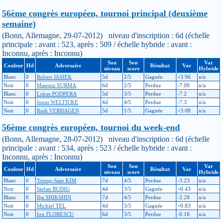
56ème congrès européen, tournoi principal (deuxième
semaine)
(Bonn, Allemagne, 29-07-2012) niveau d'inscription : 6d (échelle
principale : avant : 523, après : 509 / échelle hybride : avant :
Inconnu, après : Inconnu)
Son
Son
Var
Couleur
Hd
Adversaire
Résultat
Var
niveau
score
Hybride
Blanc
0
Robert JASIEK
5d
2/5
Gagnée
+3.96
n/a
Noir
0
Mateusz SURMA
6d
2/5
Perdue
-7.09
n/a
Blanc
0
Lukas PODPERA
5d
3/5
Perdue
-7.2
n/a
Noir
0
Jonas WELTICKE
4d
4/5
Perdue
-7.3
n/a
Noir
0
Rudi VERHAGEN
5d
1/5
Gagnée
+3.08
n/a
56ème congrès européen, tournoi du week-end
(Bonn, Allemagne, 28-07-2012) niveau d'inscription : 6d (échelle
principale : avant : 534, après : 523 / échelle hybride : avant :
Inconnu, après : Inconnu)
Son
Son
Var
Couleur
Hd
Adversaire
Résultat
Var
niveau
score
Hybride
Blanc
0
Young-Sam KIM
7d
4/5
Perdue
-3.23
n/a
Noir
0
Stefan BUDIG
4d
3/5
Gagnée
+0.43
n/a
Blanc
0
Ilja SHIKSHIN
7d
4/5
Perdue
-2.28
n/a
Noir
0
Michiel TEL
4d
3/5
Gagnée
+0.83
n/a
Noir
0
Ion FLORESCU
6d
3/5
Perdue
-6.16
n/a